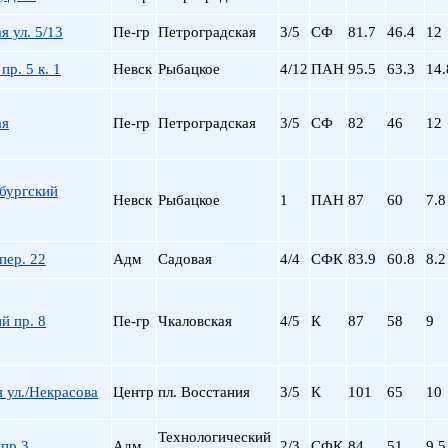
я ул. 5/13
Пе-гр
Петроградская
3/5
СФ
81.7
46.4
12
пр. 5 к. 1
Невск
Рыбацкое
4/12
ПАН
95.5
63.3
14.
ая
Пе-гр
Петроградская
3/5
СФ
82
46
12
бургский
Невск
Рыбацкое
1
ПАН
87
60
7.8
пер. 22
Адм
Садовая
4/4
СФК
83.9
60.8
8.2
й пр. 8
Пе-гр
Чкаловская
4/5
К
87
58
9
 ул./Некрасова
Центр
пл. Восстания
3/5
К
101
65
10
Технологический
пр 3
Адм
2/3
СФК
84
51
9.5