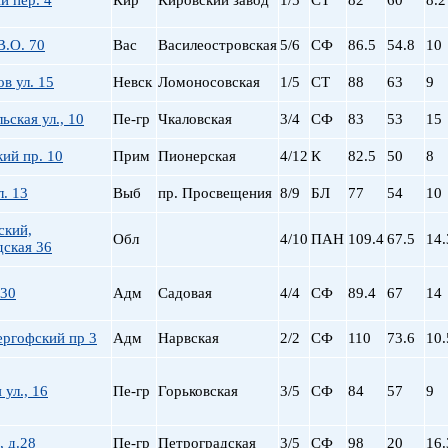
й пер. 4
Кир
Кировский завод
1/5
СТ
82
60
8.2
пр. Просвещения
Приморская
В.О. 70
Вас
Василеостровская
5/6
СФ
86.5
54.8
10
Пролетарская
в ул. 15
Невск
Ломоносовская
1/5
СТ
88
63
9
Пушкинская
Рыбацкое
ьская ул., 10
Пе-гр
Чкаловская
3/4
СФ
83
53
15
Садовая
Сенная пл.
ий пр. 10
Прим
Пионерская
4/12
К
82.5
50
8
Спортивная
л. 13
Выб
пр. Просвещения
8/9
БЛ
77
54
10
Старая Деревня
Технологический ин-
ский,
Обл
4/10
ПАН
109.4
67.5
14.
Удельная
дская 36
ул. Дыбенко
Фрунзенская
 30
Адм
Садовая
4/4
СФ
89.4
67
14
Черная речка
ергофский пр 3
Адм
Нарвская
2/2
СФ
Чернышевская
110
73.6
10.
Чкаловская
Электросила
 ул., 16
Пе-гр
Горьковская
3/5
СФ
84
57
9
, д.28
Пе-гр
Петроградская
3/5
СФ
98
20
16.