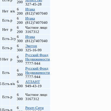
Есть
р
Агентство
200
327-45-28
6
Итака
Нет
в/к
200
(812)7407040
6
Итака
Есть
р
200
(812)7407040
6
Частное лицо
Нет
р
200
3167312
6
Итака
Есть
2су
300
(812)7407040
6
Экотон
Есть
р
300
325-16-99
Русский Фонд
т
6
3
Нет
р
Недвижимости
300
7777-944
Русский Фонд
6
Есть
Недвижимости
300
7777-944
6
АТЛАНТ
5
Есть
в/к
300
949-43-19
6
Частное лицо
Есть
р
300
3167312
6
Риэлт-Сити
3
Есть
р