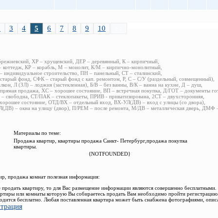
2
3
4
5
6
7
8
9
10
>>
брежневский, ХР – хрущевский, ДЕР – деревянный, К – кирпичный,
 коттедж, КР – корабль, М – монолит, К/М – кирпично-монолитный,
 индивидуальное строительство, ПН – панельный, СТ – сталинский,
старый фонд, СФК – старый фонд с кап. ремонтом, Р, С – С/У (раздельный, совмещенный),
алкон, Л (ЗЛ) – лоджия (застекленная), Б/В – без ванны, В/К – ванна на кухне, Д – душ,
прямая продажа, ХС – хорошее состояние, ВП – встречная покупка, Д/ГОТ – документы го
– свободна, СТ/ПАК – стеклопакеты, ПРИВ - приватизирована, 2СТ – двухсторонняя,
хорошее состояние, ОТД/ВХ – отдельный вход, ВХ-УЛ(ДВ) – вход с улицы (со двора),
(ДВ) – окна на улицу (двор), П/РЕМ – после ремонта, М/ДВ – металлическая дверь, ДМФ
Материалы по теме:
Продажа квартир, квартиры продажа Санкт- Петербург,продажа покупка
квартиры.
{NOTFOUNDED}
р, продажа комнат полезная информация:
 продать квартиру, то для Вас размещение информации являются совершенно бесплатными.
ртиры или комнаты которую Вы собираетесь продать Вам необходимо пройти регистрацию.
одится бесплатно. Любая поставленная квартира может быть снабжена фотографиями, опис
страция