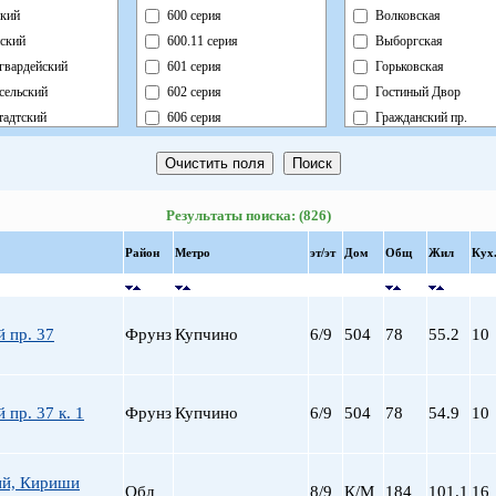
кий
600 серия
Волковская
ский
600.11 серия
Выборгская
гвардейский
601 серия
Горьковская
сельский
602 серия
Гостиный Двор
адтский
606 серия
Гражданский пр.
ный
Блочный
Девяткино
ский
Брежневка
Достоевская
й
Деревянный
Елизаровская
Результаты поиска: (826)
ь
Индивидуальный
Звездная
ский
Кирпично-Монолитный
Звенигородская
Район
Метро
эт/эт
Дом
Общ
Жил
Кух
радский
Кирпичный
Кировский завод
ворцовый
Корабль
Комендантский пр.
рский
Коттедж
Крестовский о-в
 пр. 37
Фрунз
Купчино
6/9
504
78
55.2
10
нский
Монолит
Купчино
нский
Немецкий
Ладожская
льный
Новый Блочный
Ленинский пр.
 пр. 37 к. 1
Фрунз
Купчино
6/9
504
78
54.9
10
Панельный
Лесная
Реконструкция
Лиговский пр.
Ст.Фонд Кап.Рем.
Ломоносовская
й, Кириши
Обл
8/9
К/М
184
101.1
16