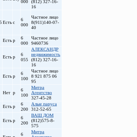
000
(812) 327-16-
16
Частное лицо
6
5
Есть
с
8(911)140-07-
000
40
6
Частное лицо
Есть
р
000
9460736
АЛЕКСАНДР
6
недвижимость
Есть
р
055
(812) 327-16-
16
Частное лицо
6
Есть
р
8 921 875 06
100
95
Митра
6
Нет
р
Агентство
100
327-45-28
6
Алые паруса
Есть
р
200
312-52-65
ВАШ ДОМ
6
Есть
р
(812)575-8-
200
575
Митра
6