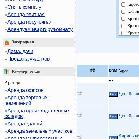
Кировс
Снять комнату
Колпин
Аренда элитная
Красно
Аренда посуточная
Красно
Арендуем квартиру/комнату
Кроншт
Курорт
Загородная
Москов
Дома, дачи
Невски
Продажа участков
Област
Павлов
КOМ
Адрес
Коммерческая
Петрог
Аренда
Петрод
Аренда офисов
Примо
Дунайский
4 ккв.
Аренда торговых
Пушки
помещений
Фрунзе
Аренда производственных
Центра
Дунайский
складов
4 ккв.
Аренда зданий
Аренда земельных участков
Киришски
Аренда универсальных
4 ккв.