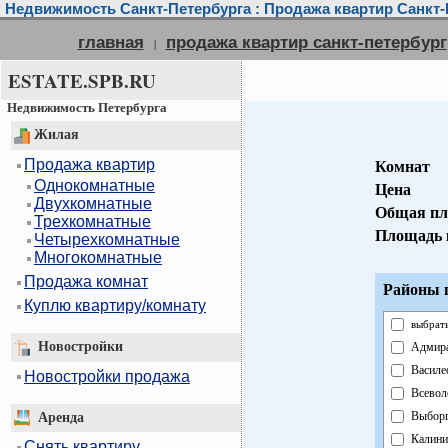
Недвижимость Санкт-Петербурга : Продажа квартир Санкт-
главная
продажа квартир санкт-петербург
|
ESTATE.SPB.RU
Недвижимость Петербурга
Жилая
Продажа квартир
Комнат
Однокомнатные
Цена
Двухкомнатные
Общая пл
Трехкомнатные
Площадь 
Четырехкомнатные
Многокомнатные
Продажа комнат
Районы г
Куплю квартиру/комнату
выбрать
Новостройки
Адмира
Василе
Новостройки продажа
Всевол
Выборг
Аренда
Калини
Снять квартиру