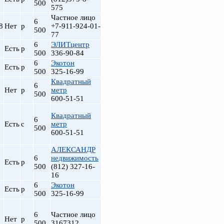
500
575
Частное лицо
6
8
Нет
р
+7-911-924-01-
500
77
6
ЭЛИТцентр
Есть
р
500
336-90-84
6
Экотон
Есть
р
500
325-16-99
Квадратный
6
Нет
р
метр
500
600-51-51
Квадратный
6
Есть
с
метр
500
600-51-51
АЛЕКСАНДР
6
недвижимость
Есть
р
500
(812) 327-16-
16
6
Экотон
Есть
р
500
325-16-99
6
Частное лицо
Нет
р
500
3167312