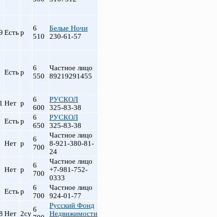
6
Белые Ночи
9
Есть
р
510
230-61-57
6
Частное лицо
Есть
р
550
89219291455
6
РУСКОЛ
1
Нет
р
600
325-83-38
6
РУСКОЛ
Есть
р
650
325-83-38
Частное лицо
6
Нет
р
8-921-380-81-
700
24
Частное лицо
6
Нет
р
+7-981-752-
700
0333
6
Частное лицо
Есть
р
700
924-01-77
Русский Фонд
6
8
Нет
2су
Недвижимости