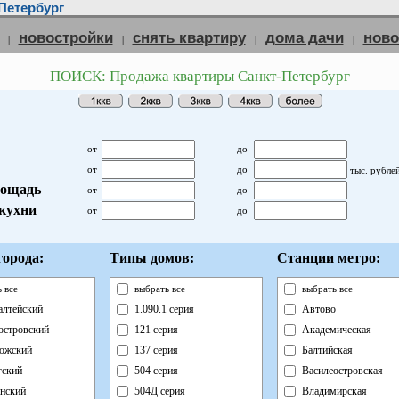
Петербург
новостройки
снять квартиру
дома дачи
нов
|
|
|
|
ПОИСК: Продажа квартиры Санкт-Петербург
от
до
от
до
тыс. рубле
ощадь
от
до
кухни
от
до
орода:
Типы домов:
Станции метро:
 все
выбрать все
выбрать все
лтейский
1.090.1 серия
Автово
островский
121 серия
Академическая
ожский
137 серия
Балтийская
ский
504 серия
Василеостровская
нский
504Д серия
Владимирская