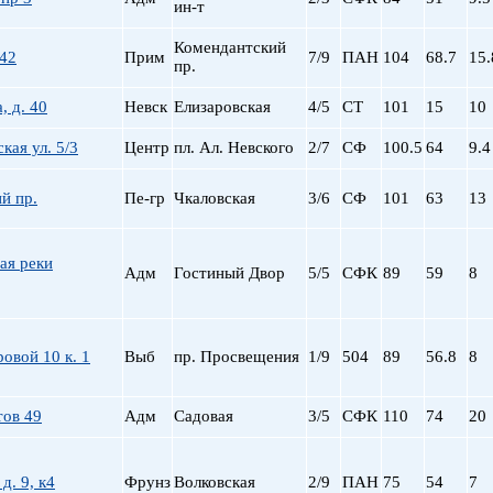
ин-т
Комендантский
 42
Прим
7/9
ПАН
104
68.7
15.
пр.
, д. 40
Невск
Елизаровская
4/5
СТ
101
15
10
кая ул. 5/3
Центр
пл. Ал. Невского
2/7
СФ
100.5
64
9.4
й пр.
Пе-гр
Чкаловская
3/6
СФ
101
63
13
ая реки
Адм
Гостиный Двор
5/5
СФК
89
59
8
овой 10 к. 1
Выб
пр. Просвещения
1/9
504
89
56.8
8
тов 49
Адм
Садовая
3/5
СФК
110
74
20
 д. 9, к4
Фрунз
Волковская
2/9
ПАН
75
54
7