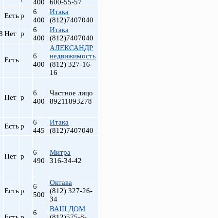
400
600-55-57
6
Итака
Есть
р
400
(812)7407040
6
Итака
8
Нет
р
400
(812)7407040
АЛЕКСАНДР
6
недвижимость
Есть
400
(812) 327-16-
16
6
Частное лицо
Нет
р
400
89211893278
6
Итака
Есть
р
445
(812)7407040
6
Митра
Нет
р
490
316-34-42
Октава
6
Есть
р
(812) 327-26-
500
34
ВАШ ДОМ
6
Есть
р
(812)575-8-