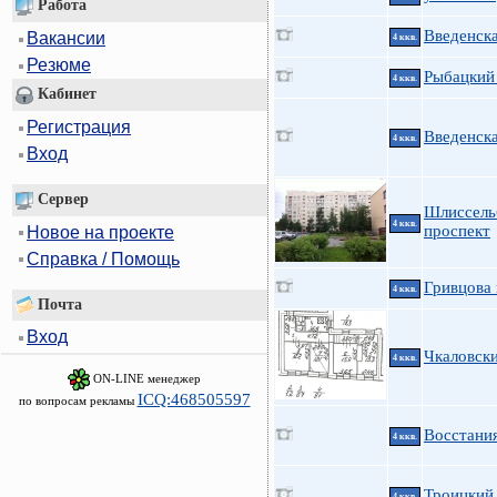
Работа
Введенска
Вакансии
4 ккв.
Резюме
Рыбацкий 
4 ккв.
Кабинет
Регистрация
Введенск
4 ккв.
Вход
Сервер
Шлиссель
4 ккв.
проспект
Новое на проекте
Справка / Помощь
Гривцова 
4 ккв.
Почта
Вход
Чкаловски
4 ккв.
ON-LINE менеджер
ICQ:468505597
по вопросам рекламы
Восстания
4 ккв.
Троицкий 
4 ккв.