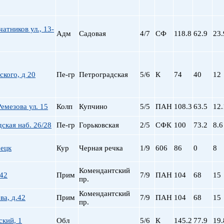
атников ул., 13-
Адм
Садовая
4/7
СФ
118.8
62.9
23.
кого, д 20
Пе-гр
Петроградская
5/6
К
74
40
12
емезова ул. 15
Колп
Купчино
5/5
ПАН
108.3
63.5
12.
ская наб. 26/28
Пе-гр
Горьковская
2/5
СФК
100
73.2
8.6
рецк
Кур
Черная речка
1/9
606
86
0
8
Комендантский
 42
Прим
7/9
ПАН
104
68
15
пр.
Комендантский
ва, д.42
Прим
7/9
ПАН
104
68
15
пр.
кий, 1
Обл
5/6
К
145.2
77.9
19.