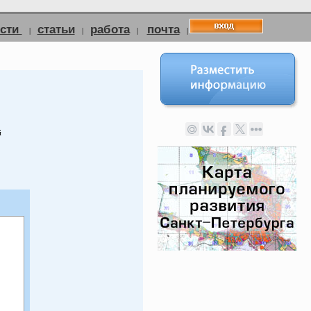
ости
статьи
работа
почта
|
|
|
|
й