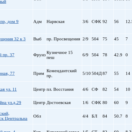
Сталинский
Маяковская
ный
Старый фонд (СФ)
Московская
Хрущевка
Московские ворота
пр, дом 9
Адм
Нарвская
3/6
СФК
Нарвская
92
56
12.
Невский пр.
Новочеркасская
щения 32 к 3
Выб
пр. Просвещения
2/9
504
75
45
7
Обводный Канал
Обухово
Кузнечное 15
 пр. 37
Фрунз
6/9
504
78
42.9
0
Озерки
пеш
Парк Победы
Парнас
Комендантский
рная, 77
Прим
5/10
504Д
87
55
14
пр.
Петроградская
Пионерская
я ул. 11
Центр
пл. Восстания
4/6
СФ
пл. Ал. Невского
82
54
10
пл. Восстания
на ул.д.29
Центр
Достоевская
1/6
СФК
80
60
9
пл. Ленина
пл. Мужества
ский,
Обл
4/4
БЛ
84
50.7
8
Политехническая
ск Центральна
пр. Большевиков
пр. Ветеранов