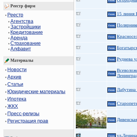
Огородны
4 ккв.
Реестр фирм
15 линия 
Реестр
4 ккв.
Агентства
Полярнико
4 ккв.
Застройщики
Кредитование
Красносел
Аренда
4 ккв.
Страхование
Богатырск
Алфавит
4 ккв.
Руднева у
4 ккв.
Материалы
Новости
Всеволож
4 ккв.
Ленингра
Архив
Статьи
Лабутина
4 ккв.
Юридические материалы
Ипотека
Старопет
4 ккв.
ЖКХ
Пресс-релизы
Дивенская
Регистрация прав
4 ккв.
ул.Ленина
4 ккв.