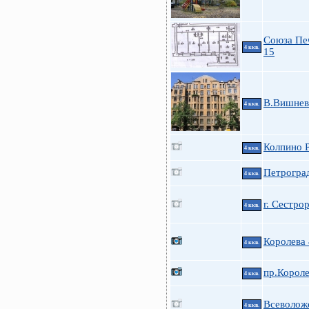
Союза Печ
4 ккв.
15
В.Вишневс
4 ккв.
Колпино Р
4 ккв.
Петроград
4 ккв.
г. Сестро
4 ккв.
Королева
4 ккв.
пр.Короле
4 ккв.
Всеволожс
4 ккв.