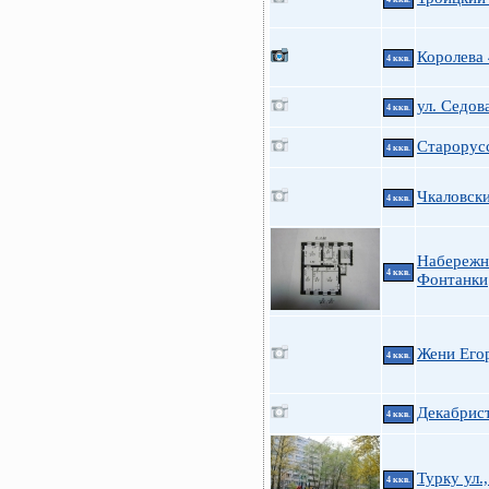
Королева
4 ккв.
ул. Седова
4 ккв.
Старорусс
4 ккв.
Чкаловски
4 ккв.
Набережн
4 ккв.
Фонтанки
Жени Егор
4 ккв.
Декабрис
4 ккв.
Турку ул.,
4 ккв.