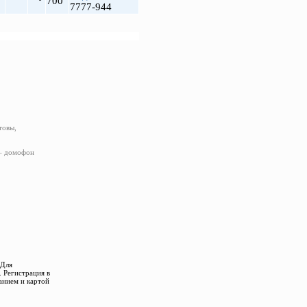
700
7777-944
товы,
 – домофон
 Для
 Регистрация в
анием и картой