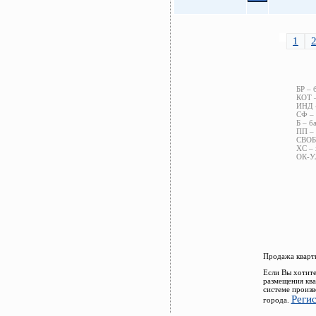
1
БР – 
КОТ –
ИНД –
СФ – 
Б – б
ПП – 
СВОБ 
ХС – 
ОК-УЛ
Продажа кварти
Если Вы хотите
размещения ква
системе произв
Реги
города.