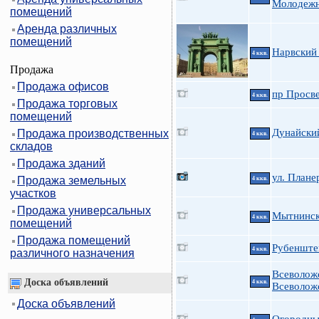
Молодеж
помещений
Аренда различных
помещений
Нарвский 
4 ккв.
Продажа
Продажа офисов
пр Просве
4 ккв.
Продажа торговых
помещений
Дунайский
Продажа производственных
4 ккв.
складов
Продажа зданий
ул. Плане
Продажа земельных
4 ккв.
участков
Продажа универсальных
Мытнинска
4 ккв.
помещений
Продажа помещений
Рубенштей
4 ккв.
различного назначения
Всеволож
Доска объявлений
4 ккв.
Всеволож
Доска объявлений