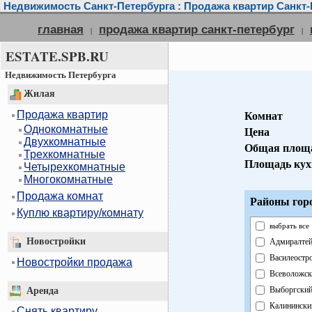
Недвижимость Санкт-Петербурга : Продажа квартир Санкт-
главная
продажа квартир санкт-петербург
|
|
ESTATE.SPB.RU
Недвижимость Петербурга
Жилая
Продажа квартир
Комнат
Однокомнатные
Цена
Двухкомнатные
Общая площ
Трехкомнатные
Площадь кух
Четырехкомнатные
Многокомнатные
Продажа комнат
Районы гор
Куплю квартиру/комнату
выбрать все
Новостройки
Адмиралтей
Василеостр
Новостройки продажа
Всеволожск
Выборгски
Аренда
Калинински
Снять квартиру