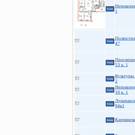
Непокоре
4 ккв.
1
Полюстро
4 ккв.
47
Просвеще
4 ккв.
53 к. 1
Культуры 
4 ккв.
2
Непокоре
4 ккв.
10 к. 1
Луначарск
4 ккв.
94к1
Карпинско
4 ккв.