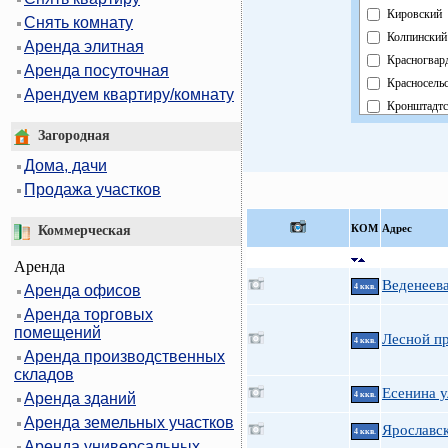
Кировский
Снять комнату
Колпинский
Аренда элитная
Красногвар
Аренда посуточная
Красносель
Арендуем квартиру/комнату
Кронштадтс
Курортный
Загородная
Московски
Дома, дачи
Невский
Продажа участков
Область
Павловский
КOМ
Адрес
Коммерческая
Петроградс
Аренда
Петродвор
Веденеева
Аренда офисов
4 ккв.
Приморски
Аренда торговых
Пушкински
помещений
Фрунзенски
Лесной пр
4 ккв.
Аренда производственных
Центральны
складов
Есенина ул
Аренда зданий
4 ккв.
Аренда земельных участков
Ярославск
4 ккв.
Аренда универсальных