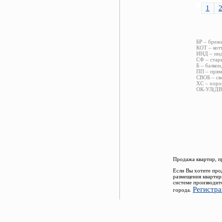
1
БР – бреж
КОТ – кот
ИНД – инд
СФ – стар
Б – балкон
ПП – прям
СВОБ – св
ХС – хоро
ОК-УЛ(ДВ)
Продажа квартир, п
Если Вы хотите про
размещения квартир
системе производит
Регистра
города.