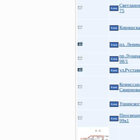
Светланов
4 ккв.
75
Киришская
4 ккв.
пл. Ленин
4 ккв.
пр.Лунача
4 ккв.
98/1
ул.Рустав
4 ккв.
Комиссар
4 ккв.
Смирнова
Ушинского
4 ккв.
Просвеще
4 ккв.
99к1