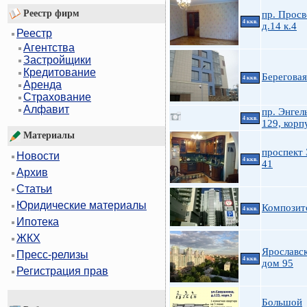
Реестр фирм
пр. Прос
4 ккв.
д.14 к.4
Реестр
Агентства
Застройщики
Кредитование
Береговая
4 ккв.
Аренда
Страхование
Алфавит
пр. Энгел
4 ккв.
129, корп
Материалы
проспект 
Новости
4 ккв.
41
Архив
Статьи
Юридические материалы
Композит
4 ккв.
Ипотека
ЖКХ
Ярославск
Пресс-релизы
4 ккв.
дом 95
Регистрация прав
Большой