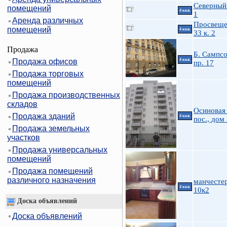
Северный 
помещений
4 ккв.
1
Аренда различных
Просвеще
помещений
4 ккв.
33 к. 2
Продажа
Б. Сампс
Продажа офисов
4 ккв.
пр. 17
Продажа торговых
помещений
Продажа производственных
складов
Осиновая
Продажа зданий
4 ккв.
пос., дом
Продажа земельных
участков
Продажа универсальных
помещений
Продажа помещений
различного назначения
манчесте
4 ккв.
10к2
Доска объявлений
Доска объявлений