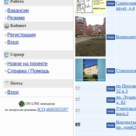
Работа
Сампсони
4 ккв.
пр-кт, д.4
Вакансии
Резюме
Кабинет
Регистрация
Композито
4 ккв.
Вход
Сервер
Новое на проекте
Староорл
Справка / Помощь
4 ккв.
Почта
пр Просв
4 ккв.
32 к 3
Вход
пр. Лунач
4 ккв.
д. 82
ON-LINE менеджер
Учительск
ICQ:468505597
по вопросам рекламы
4 ккв.
корп.2
Кондрать
4 ккв.
пр. дом62