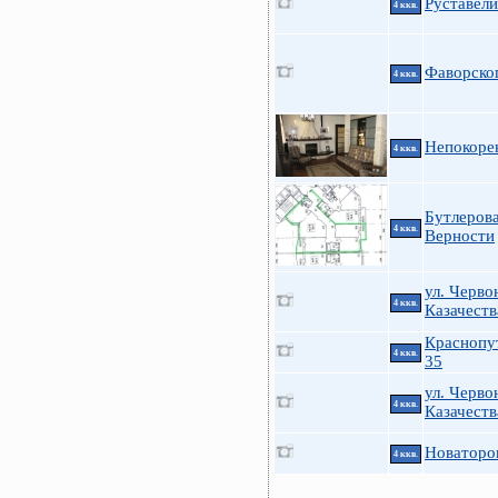
Руставели
4 ккв.
Фаворског
4 ккв.
Непокоре
4 ккв.
Бутлерова
4 ккв.
Верности
ул. Черво
4 ккв.
Казачеств
Краснопу
4 ккв.
35
ул. Черво
4 ккв.
Казачеств
Новаторов
4 ккв.