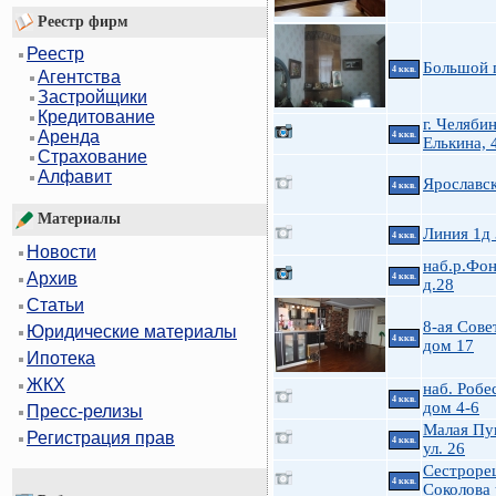
Реестр фирм
Реестр
Большой 
4 ккв.
Агентства
Застройщики
Кредитование
г. Челябин
Аренда
4 ккв.
Елькина, 
Страхование
Алфавит
Ярославск
4 ккв.
Материалы
Линия 1д
4 ккв.
Новости
наб.р.Фон
Архив
4 ккв.
д.28
Статьи
8-ая Совет
Юридические материалы
4 ккв.
дом 17
Ипотека
ЖКХ
наб. Робе
4 ккв.
дом 4-6
Пресс-релизы
Малая Пу
Регистрация прав
4 ккв.
ул. 26
Сестроре
4 ккв.
Соколова 