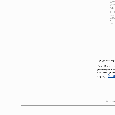
КОТ 
ИНД 
СФ –
Б – 
ПП –
СВОБ
ХС –
ОК-У
Продажа квар
Если Вы хотит
размещения к
системе прои
Рег
города.
Контакт