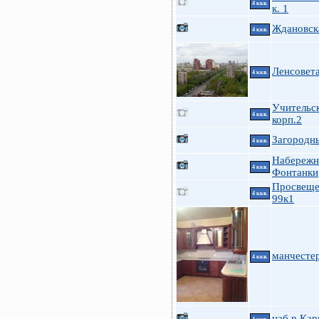
4 ккв.
к. 1
Ждановска
4 ккв.
Ленсовета
4 ккв.
Учительск
4 ккв.
корп.2
Загородны
4 ккв.
Набережн
4 ккв.
Фонтанки
Просвеще
4 ккв.
99к1
манчестер
4 ккв.
наб.р.Кар