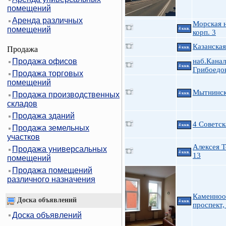
помещений
Аренда различных
Морская н
помещений
4 ккв.
корп. 3
Казанская
Продажа
4 ккв.
Продажа офисов
наб.Канал
4 ккв.
Грибоедо
Продажа торговых
помещений
Мытнинска
Продажа производственных
4 ккв.
складов
Продажа зданий
4 Советск
4 ккв.
Продажа земельных
участков
Алексея Т
Продажа универсальных
4 ккв.
13
помещений
Продажа помещений
различного назначения
Каменноо
Доска объявлений
4 ккв.
проспект,
Доска объявлений