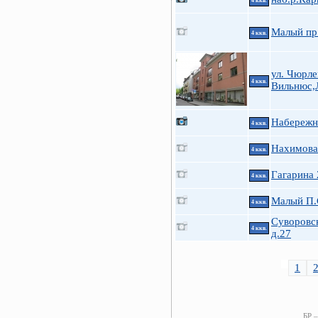
4 ккв.
Малый пр
4 ккв.
ул. Чюрле
4 ккв.
Вильнюс,
Набережн
4 ккв.
Нахимова 
4 ккв.
Гагарина 
4 ккв.
Малый П.С
4 ккв.
Суворовск
4 ккв.
д.27
1
БР –