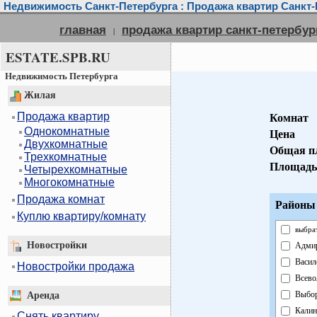
Недвижимость Санкт-Петербурга : Продажа квартир Санкт-
главная
продажа квартир санкт-петербур
|
ESTATE.SPB.RU
Недвижимость Петербурга
Жилая
Продажа квартир
Комнат
Однокомнатные
Цена
Двухкомнатные
Общая п
Трехкомнатные
Площадь
Четырехкомнатные
Многокомнатные
Продажа комнат
Районы 
Куплю квартиру/комнату
выбра
Новостройки
Адмир
Васил
Новостройки продажа
Всево
Выбор
Аренда
Калин
Снять квартиру