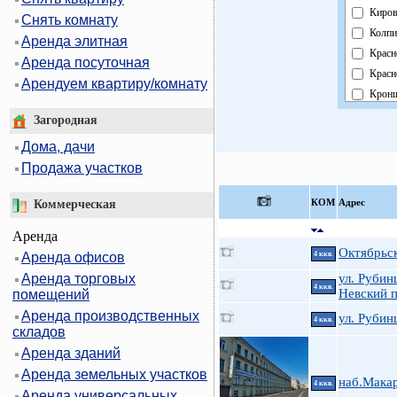
Киров
Снять комнату
Колпи
Аренда элитная
Красн
Аренда посуточная
Красн
Арендуем квартиру/комнату
Кронш
Куро
Загородная
Моско
Дома, дачи
Невск
Продажа участков
Облас
Павло
КOМ
Адрес
Коммерческая
Петро
Аренда
Петр
Октябрьск
Аренда офисов
4 ккв.
Прим
Аренда торговых
ул. Рубин
Пушк
4 ккв.
Невский п
помещений
Фрунз
Аренда производственных
ул. Руби
Центр
4 ккв.
складов
Аренда зданий
Аренда земельных участков
наб.Мака
4 ккв.
Аренда универсальных