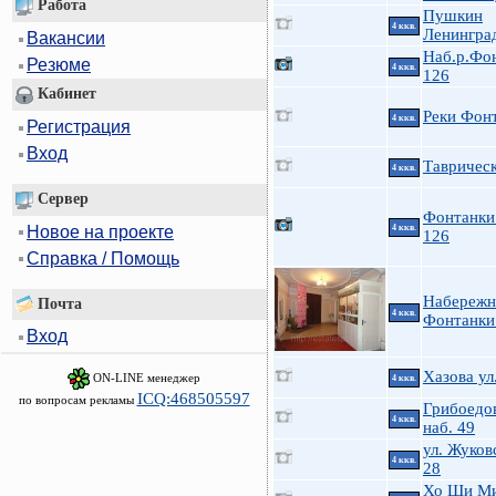
Работа
Пушкин
4 ккв.
Ленинград
Вакансии
Наб.р.Фо
Резюме
4 ккв.
126
Кабинет
Реки Фон
4 ккв.
Регистрация
Вход
Таврическ
4 ккв.
Сервер
Фонтанки 
Новое на проекте
4 ккв.
126
Справка / Помощь
Набережн
Почта
4 ккв.
Фонтанки 
Вход
Хазова ул
ON-LINE менеджер
4 ккв.
ICQ:468505597
по вопросам рекламы
Грибоедов
4 ккв.
наб. 49
ул. Жуков
4 ккв.
28
Хо Ши Ми