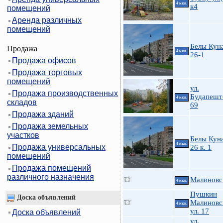
4 ккв.
к4
помещений
Аренда различных
помещений
Белы Куна
Продажа
4 ккв.
26-1
Продажа офисов
Продажа торговых
помещений
ул.
Продажа производственных
Будапешт
4 ккв.
складов
69
Продажа зданий
Продажа земельных
участков
Белы Куна
4 ккв.
Продажа универсальных
26 к. 1
помещений
Продажа помещений
различного назначения
Малиновс
4 ккв.
Пушкин
Доска объявлений
Малиновс
4 ккв.
ул. 17
Доска объявлений
ул.