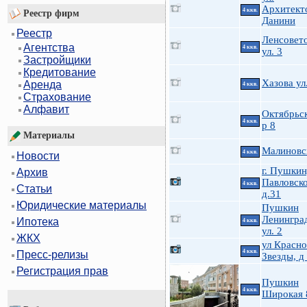
Архитект
4 ккв.
Реестр фирм
Данини
Реестр
Ленсовет
Агентства
4 ккв.
ул. 3
Застройщики
Кредитование
Хазова ул
Аренда
4 ккв.
Страхование
Алфавит
Октябрьск
4 ккв.
р 8
Материалы
Малиновс
4 ккв.
Новости
г. Пушкин
Архив
Павловско
4 ккв.
Статьи
д.31
Юридические материалы
Пушкин
Ленингра
Ипотека
4 ккв.
ул. 2
ЖКХ
ул Красн
4 ккв.
Пресс-релизы
Звезды, д
Регистрация прав
Пушкин
4 ккв.
Широкая