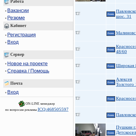
Работа
Вакансии
Павловск
4 ккв.
шос. 31
Резюме
Кабинет
Малиновс
4 ккв.
Регистрация
Вход
Красносе
4 ккв.
48/60
Сервер
Новое на проекте
Широкая 
4 ккв.
Справка / Помощь
Алексея
Почта
4 ккв.
Толстого 
Вход
Красносе
4 ккв.
ON-LINE менеджер
ICQ:468505597
по вопросам рекламы
Павловско
4 ккв.
Пушкин г.
Детскосе
4 ккв.