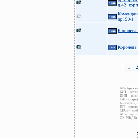
4 ккв.
д.42, корп
Комендан
4 ккв.
пр. 50/1
Королева
4 ккв.
Королева
4 ккв.
1
БР – брежне
КОТ – котте
ИНД – индив
СФ – старый
Б – балкон, 
ПП – прямая
СВОБ – своб
ХС – хороше
ОК-УЛ(ДВ) –