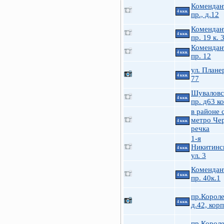
Комендан
4 ккв.
пр., д.12
Комендан
4 ккв.
пр. 19 к. 
Комендан
4 ккв.
пр. 12
ул. Плане
4 ккв.
77
Шуваловс
4 ккв.
пр. д63 к
в районе с
метро Че
4 ккв.
речка
1-я
Никитинс
4 ккв.
ул. 3
Комендан
4 ккв.
пр. 40к.1
пр.Короле
4 ккв.
д.42, корп
пр.Короле