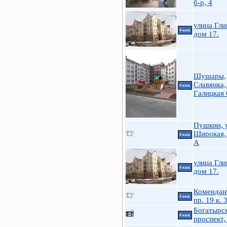
б-р, 4
улица Гли
4 ккв.
дом 17.
Шушары,
Славянка,
4 ккв.
Галицкая 
Пушкин, у
Широкая,
4 ккв.
А
улица Гли
4 ккв.
дом 17.
Комендан
4 ккв.
пр. 19 к. 
Богатырс
4 ккв.
проспект,