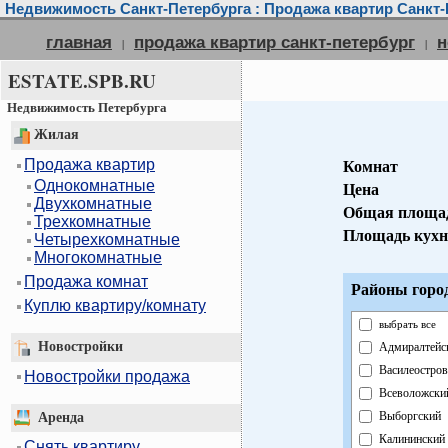
Недвижимость Санкт-Петербурга : Продажа квартир Санкт-
главная
продажа квартир санкт-петербург
н
|
|
ESTATE.SPB.RU
Недвижимость Петербурга
Жилая
Продажа квартир
Комнат
Однокомнатные
Цена
Двухкомнатные
Общая площа
Трехкомнатные
Площадь кух
Четырехкомнатные
Многокомнатные
Продажа комнат
Районы горо
Куплю квартиру/комнату
выбрать все
Новостройки
Адмиралтейс
Василеостров
Новостройки продажа
Всеволожски
Выборгский
Аренда
Калининский
Снять квартиру