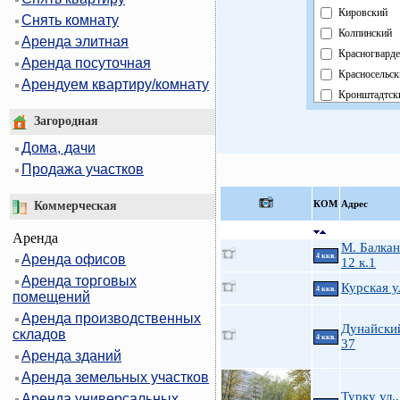
Кировский
Снять комнату
Колпинский
Аренда элитная
Красногвард
Аренда посуточная
Красносельск
Арендуем квартиру/комнату
Кронштадтск
Курортный
Загородная
Московский
Дома, дачи
Невский
Продажа участков
Область
Павловский
КOМ
Адрес
Коммерческая
Петроградск
Аренда
Петродворцо
М. Балкан
Аренда офисов
4 ккв.
Приморский
12 к.1
Аренда торговых
Пушкинский
Курская у
4 ккв.
помещений
Фрунзенский
Аренда производственных
Центральный
Дунайский
складов
4 ккв.
37
Аренда зданий
Аренда земельных участков
Турку ул.,
Аренда универсальных