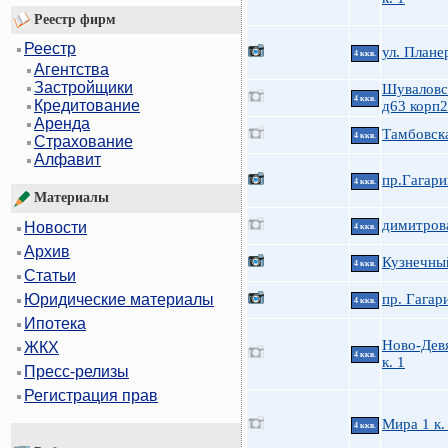
Реестр фирм
Реестр
ул. Плане
4 ккв.
Агентства
Застройщики
Шуваловс
4 ккв.
Кредитование
д63 корп2
Аренда
Тамбовска
4 ккв.
Страхование
Алфавит
пр.Гагари
4 ккв.
Материалы
димитров
Новости
4 ккв.
Архив
Кузнечны
4 ккв.
Статьи
пр. Гагар
Юридические материалы
4 ккв.
Ипотека
Ново-Дев
ЖКХ
4 ккв.
к. 1
Пресс-релизы
Регистрация прав
Мира 1 к.
4 ккв.