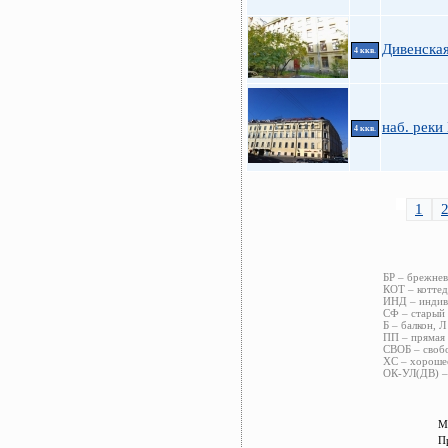
Дивенская
4 ккв.
наб. реки
4 ккв.
1
БР – брежнев
КОТ – коттед
ИНД – индиви
СФ – старый 
Б – балкон, Л
ПП – прямая 
СВОБ – свобо
ХС – хорошее
ОК-УЛ(ДВ) – 
М
П