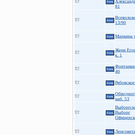
Александ
4 ккв.
81
Всеволож
4 ккв.
13/90
Маркина у
4 ккв.
Жени Его
4 ккв.
к. 1
Фонтанки 
4 ккв.
40
Рябовское
4 ккв.
Обводного
4 ккв.
наб. 53
Выборгск
Выборг
4 ккв.
Офицерск
Ленсовета
4 ккв.