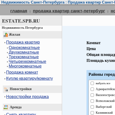
Недвижимость Санкт-Петербурга : Продажа квартир Санкт-
главная
продажа квартир санкт-петербург
н
|
|
ESTATE.SPB.RU
Недвижимость Петербурга
Жилая
Продажа квартир
Комнат
Однокомнатные
Цена
Двухкомнатные
Общая площад
Трехкомнатные
Площадь кухн
Четырехкомнатные
Многокомнатные
Продажа комнат
Районы город
Куплю квартиру/комнату
выбрать все
Новостройки
Адмиралтейск
Василеостровс
Новостройки продажа
Всеволожский
Выборгский
Аренда
Калининский
Снять квартиру