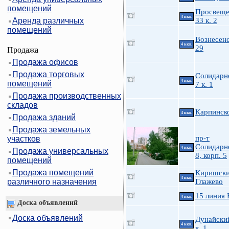
помещений
Просвеще
4 ккв.
Аренда различных
33 к. 2
помещений
Вознесенс
4 ккв.
29
Продажа
Продажа офисов
Продажа торговых
Солидарн
4 ккв.
помещений
7 к. 1
Продажа производственных
складов
Карпинско
4 ккв.
Продажа зданий
Продажа земельных
пр-т
участков
Солидарно
4 ккв.
Продажа универсальных
8, корп. 5
помещений
Продажа помещений
Киришски
4 ккв.
различного назначения
Глажево
15 линия 
4 ккв.
Доска объявлений
Доска объявлений
Дунайский
4 ккв.
к. 1