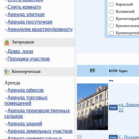
Кировский
Снять комнату
Колпинский
Аренда элитная
Красногвардей
Аренда посуточная
Красносельски
Арендуем квартиру/комнату
Кронштадтски
Курортный
Загородная
Московский
Дома, дачи
Невский
Продажа участков
Область
Павловский
КOМ
Адрес
Коммерческая
Петроградски
Аренда
Петродворцов
Аренда офисов
Приморский
Аренда торговых
Пушкинский
помещений
Фрунзенский
ул. Ломон
4 ккв.
22
Аренда производственных
Центральный
складов
Аренда зданий
Аренда земельных участков
С. Подъяч
Аренда универсальных
4 ккв.