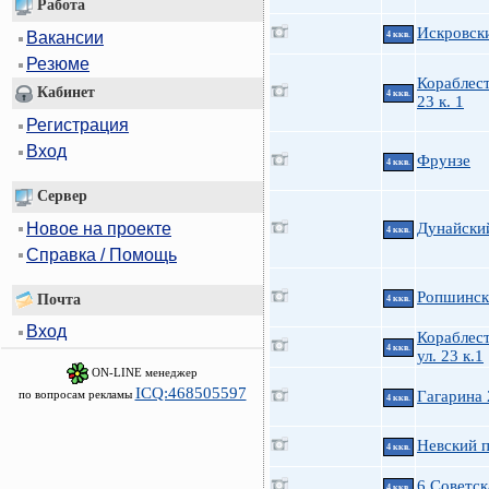
Работа
Искровски
Вакансии
4 ккв.
Резюме
Кораблес
Кабинет
4 ккв.
23 к. 1
Регистрация
Вход
Фрунзе
4 ккв.
Сервер
Новое на проекте
Дунайский
4 ккв.
Справка / Помощь
Ропшинска
Почта
4 ккв.
Вход
Кораблес
4 ккв.
ул. 23 к.1
ON-LINE менеджер
ICQ:468505597
по вопросам рекламы
Гагарина 
4 ккв.
Невский п
4 ккв.
6 Советск
4 ккв.