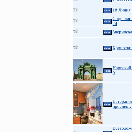
18 Линия
4 ккв.
Социалис
4 ккв.
24
Зверинска
4 ккв.
Кропотки
4 ккв.
Нарвский 
4 ккв.
9
Ветерано
4 ккв.
проспект,
Всеволож