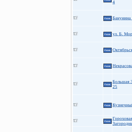
4
Бакунина 
4 ккв.
ул. Б. Мо
4 ккв.
Октябрьс
4 ккв.
Некрасов
4 ккв.
Большая 
4 ккв.
25
Кузнечный
4 ккв.
Гороховая
4 ккв.
Загородн