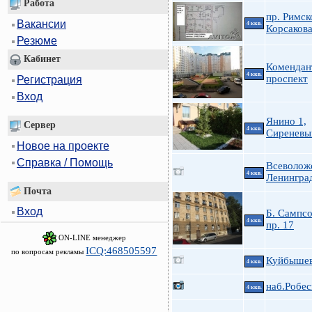
Работа
пр. Римск
Вакансии
4 ккв.
Корсаков
Резюме
Кабинет
Комендан
4 ккв.
проспект
Регистрация
Вход
Янино 1,
Сервер
4 ккв.
Сиреневы
Новое на проекте
Справка / Помощь
Всеволож
4 ккв.
Ленингра
Почта
Вход
Б. Сампс
4 ккв.
пр. 17
ON-LINE менеджер
ICQ:468505597
по вопросам рекламы
Куйбышева
4 ккв.
наб.Робес
4 ккв.