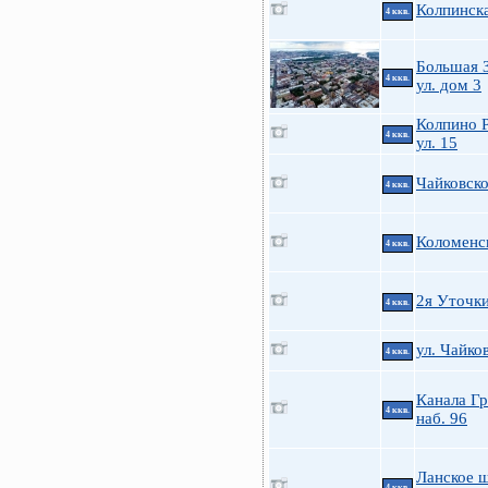
Колпинска
4 ккв.
Большая 
4 ккв.
ул. дом 3
Колпино 
4 ккв.
ул. 15
Чайковско
4 ккв.
Коломенск
4 ккв.
2я Уточк
4 ккв.
ул. Чайков
4 ккв.
Канала Г
4 ккв.
наб. 96
Ланское ш
4 ккв.