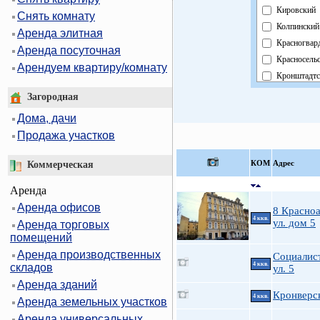
Кировский
Снять комнату
Колпинский
Аренда элитная
Красногвар
Аренда посуточная
Красносель
Арендуем квартиру/комнату
Кронштадтс
Курортный
Загородная
Московски
Дома, дачи
Невский
Продажа участков
Область
Павловский
КOМ
Адрес
Коммерческая
Петроградс
Аренда
Петродвор
Аренда офисов
Приморски
8 Красно
4 ккв.
ул. дом 5
Аренда торговых
Пушкински
помещений
Фрунзенски
Аренда производственных
Социалис
Центральны
4 ккв.
складов
ул. 5
Аренда зданий
Кронверск
4 ккв.
Аренда земельных участков
Аренда универсальных