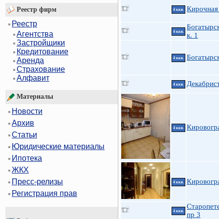
Кирочная 
Реестр фирм
4 ккв.
Реестр
Богатырск
4 ккв.
Агентства
к. 1
Застройщики
Кредитование
Богатырск
4 ккв.
Аренда
Страхование
Алфавит
Декабрис
4 ккв.
Материалы
Новости
Архив
Кировогр
4 ккв.
Статьи
Юридические материалы
Ипотека
ЖКХ
Кировогр
Пресс-релизы
4 ккв.
Регистрация прав
Старопет
4 ккв.
пр 3