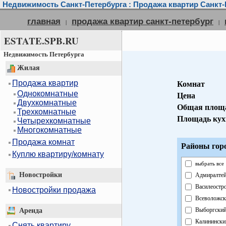
Недвижимость Санкт-Петербурга : Продажа квартир Санкт-
главная
продажа квартир санкт-петербург
|
|
ESTATE.SPB.RU
Недвижимость Петербурга
Жилая
Продажа квартир
Комнат
Однокомнатные
Цена
Двухкомнатные
Общая площ
Трехкомнатные
Площадь кух
Четырехкомнатные
Многокомнатные
Продажа комнат
Районы гор
Куплю квартиру/комнату
выбрать все
Новостройки
Адмиралтей
Василеостр
Новостройки продажа
Всеволожск
Выборгски
Аренда
Калинински
Снять квартиру