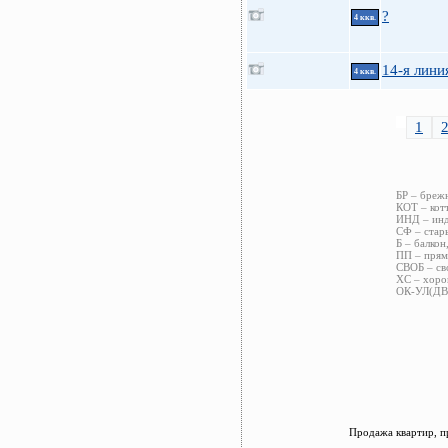
?
4 ккв.
14-я линия
4 ккв.
1
БР – бреж
КОТ – кот
ИНД – инд
СФ – стар
Б – балкон
ПП – прям
СВОБ – св
ХС – хоро
ОК-УЛ(ДВ)
Продажа квартир, п