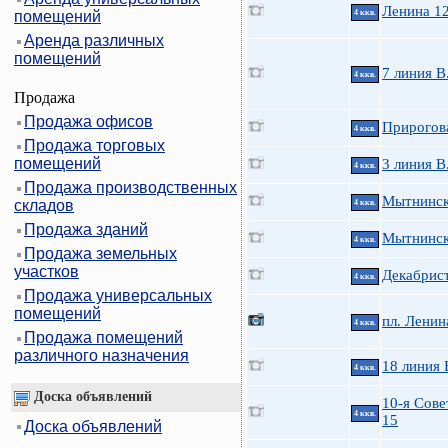
Ленина 12
помещений
4 ккв.
Аренда различных
помещений
7 линия В
4 ккв.
Продажа
Продажа офисов
Прирогова
4 ккв.
Продажа торговых
помещений
3 линия В
4 ккв.
Продажа производственных
Мытнинск
складов
4 ккв.
Продажа зданий
Мытнинска
4 ккв.
Продажа земельных
участков
Декабрист
4 ккв.
Продажа универсальных
помещений
пл. Ленин
4 ккв.
Продажа помещений
различного назначения
18 линия 
4 ккв.
Доска объявлений
10-я Сове
4 ккв.
15
Доска объявлений