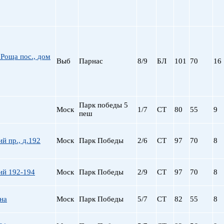
Роща пос., дом
Выб
Парнас
8/9
БЛ
101
70
16
Парк победы 5
Моск
1/7
СТ
80
55
9
пеш
й пр., д.192
Моск
Парк Победы
2/6
СТ
97
70
8
ий 192-194
Моск
Парк Победы
2/9
СТ
97
70
8
на
Моск
Парк Победы
5/7
СТ
82
55
8