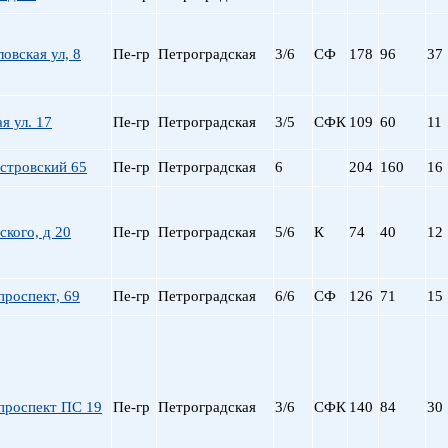
пр. Просвещения
Приморская
овская ул, 8
Пе-гр
Петроградская
3/6
СФ
178
96
37
Пролетарская
Пушкинская
Рыбацкое
я ул. 17
Пе-гр
Петроградская
3/5
СФК
109
60
11
Садовая
Сенная пл.
стровский 65
Пе-гр
Петроградская
6
204
160
16
Спортивная
Старая Деревня
Технологический ин-
кого, д 20
Пе-гр
Петроградская
5/6
К
74
40
12
Удельная
ул. Дыбенко
Фрунзенская
роспект, 69
Пе-гр
Петроградская
6/6
СФ
126
71
15
Черная речка
Чернышевская
Чкаловская
Электросила
проспект ПС 19
Пе-гр
Петроградская
3/6
СФК
140
84
30