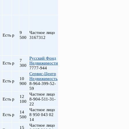
9
Частное лицо
Есть
р
500
3167312
Русский Фонд
7
Есть
р
Недвижимости
300
7777-944
Сервис-Центр
10
Недвижимость
Есть
р
900
8-964-399-52-
59
Частное лицо
12
Есть
р
8-904-511-31-
100
22
Частное лицо
14
Есть
р
8 950 043 02
500
14
Частное лицо
15