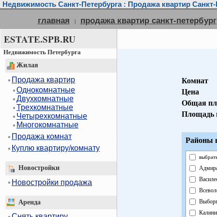
Недвижимость Санкт-Петербурга : Продажа квартир Санкт-
главная
продажа квартир санкт-петербург
|
ESTATE.SPB.RU
Недвижимость Петербурга
Жилая
Продажа квартир
Комнат
Однокомнатные
Цена
Двухкомнатные
Общая пл
Трехкомнатные
Площадь 
Четырехкомнатные
Многокомнатные
Продажа комнат
Районы г
Куплю квартиру/комнату
выбрать
Новостройки
Адмира
Василе
Новостройки продажа
Всевол
Выборг
Аренда
Калини
Снять квартиру