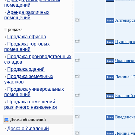
помещений
Аренда различных
помещений
Аптекарск
4 ккв.
Продажа
Продажа офисов
Пушкарск
4 ккв.
Продажа торговых
помещений
Продажа производственных
Чкаловск
складов
4 ккв.
Продажа зданий
Продажа земельных
Ленина 12
4 ккв.
участков
Продажа универсальных
помещений
Большой 
4 ккв.
Продажа помещений
различного назначения
Введенск
4 ккв.
Доска объявлений
Доска объявлений
Ленина ул
4 ккв.