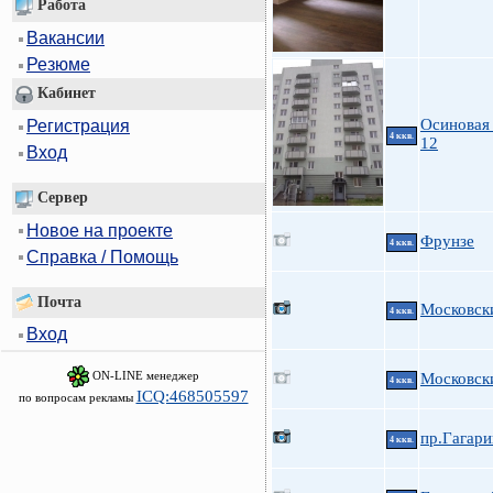
Работа
Вакансии
Резюме
Кабинет
Осиновая 
Регистрация
4 ккв.
12
Вход
Сервер
Новое на проекте
Фрунзе
4 ккв.
Справка / Помощь
Почта
Московски
4 ккв.
Вход
ON-LINE менеджер
Московск
4 ккв.
ICQ:468505597
по вопросам рекламы
пр.Гагари
4 ккв.