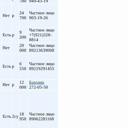
700
949-43-19
24
Частное лицо
Нет
р
700
903-19-26
Частное лицо
9
Есть
р
+7(921)328-
200
8814
20
Частное лицо
Нет
000
89213639008
т
6
Частное лицо
Есть
р
550
89219291455
12
Барокко
Нет
р
000
272-05-50
18
Частное лицо
Есть
2су
950
89062281168