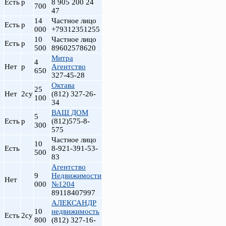
Есть
р
8 905 200 24
700
47
14
Частное лицо
Есть
р
000
+79312351255
10
Частное лицо
Есть
р
500
89602578620
Митра
4
Нет
р
Агентство
650
327-45-28
Октава
25
Нет
2су
(812) 327-26-
100
34
ВАШ ДОМ
5
Есть
р
(812)575-8-
300
575
Частное лицо
10
Есть
8-921-391-53-
500
83
Агентство
9
Недвижимости
Нет
000
№1204
89118407997
АЛЕКСАНДР
10
недвижимость
Есть
2су
800
(812) 327-16-