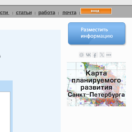
ости
статьи
работа
почта
|
|
|
|
й