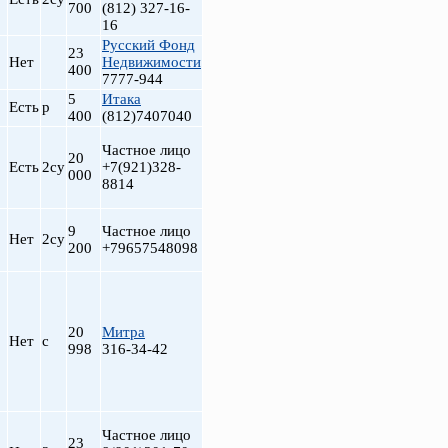
700
(812) 327-16-
16
Русский Фонд
23
Нет
Недвижимости
400
7777-944
5
Итака
Есть
р
400
(812)7407040
Частное лицо
20
Есть
2су
+7(921)328-
000
8814
9
Частное лицо
Нет
2су
200
+79657548098
20
Митра
Нет
с
998
316-34-42
Частное лицо
23