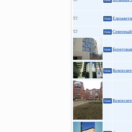
4 ккв.
Елизавети
4 ккв.
Северный 
4 ккв.
Береговая
4 ккв.
Композит
4 ккв.
Композито
4 ккв.