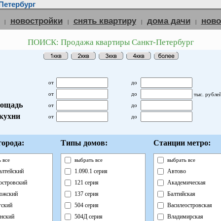
Петербург
новостройки
снять квартиру
дома дачи
нов
|
|
|
|
ПОИСК: Продажа квартиры Санкт-Петербург
от
до
от
до
тыс. рубле
ощадь
от
до
кухни
от
до
орода:
Типы домов:
Станции метро:
 все
выбрать все
выбрать все
лтейский
1.090.1 серия
Автово
островский
121 серия
Академическая
ожский
137 серия
Балтийская
ский
504 серия
Василеостровская
нский
504Д серия
Владимирская