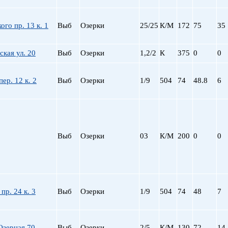
ого пр. 13 к. 1
Выб
Озерки
25/25
К/М
172
75
35
кая ул. 20
Выб
Озерки
1,2/2
К
375
0
0
ер. 12 к. 2
Выб
Озерки
1/9
504
74
48.8
6
Выб
Озерки
03
К/М
200
0
0
пр. 24 к. 3
Выб
Озерки
1/9
504
74
48
7
Озерная 70
Выб
Озерки
2/5
К/М
130
72
14