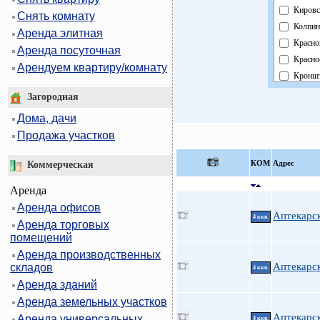
Кировс
Снять комнату
Колпин
Аренда элитная
Красно
Аренда посуточная
Красно
Арендуем квартиру/комнату
Кроншт
Курорт
Загородная
Москов
Дома, дачи
Невски
Продажа участков
Област
Павлов
КOМ
Адрес
Коммерческая
Петрог
Аренда
Петрод
Аренда офисов
Примо
Аптекарск
4 ккв.
Аренда торговых
Пушки
помещений
Фрунзе
Аренда производственных
Центра
Аптекарск
складов
4 ккв.
Аренда зданий
Аренда земельных участков
Аптекарск
Аренда универсальных
4 ккв.