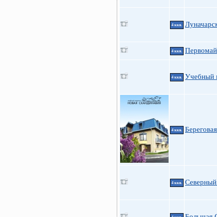
Луначарск
4 ккв.
Первомайс
4 ккв.
Учебный п
4 ккв.
Береговая
4 ккв.
Северный 
4 ккв.
Большая 