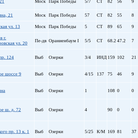
21
Моск
Парк Победы
5/7
СТ
82
56
9
ина, 21
Моск
Парк Победы
57
СТ
82
55
8
кая ул. 13
Моск
Парк Победы
5
СТ
89
65
9
 г.
Пе-дв
Ораниенбаум I
5/5
СТ
68.2
47.2
7
овская ул. 20
пр. 124
Выб
Озерки
3/4
ИНД
159
102
21
ое шоссе 9
Выб
Озерки
4/15
137
75
46
9
ина
Выб
Озерки
1
108
0
0
е ш. д. 72
Выб
Озерки
4
90
0
0
ого пр. 13 к. 1
Выб
Озерки
5/25
К/М
169
81
37