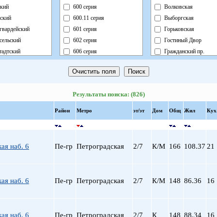
кий
600 серия
Волковская
ский
600.11 серия
Выборгская
гвардейский
601 серия
Горьковская
сельский
602 серия
Гостиный Двор
адтский
606 серия
Гражданский пр.
ный
Блочный
Девяткино
ский
Брежневка
Достоевская
й
Деревянный
Елизаровская
Результаты поиска: (826)
ь
Индивидуальный
Звездная
ский
Кирпично-Монолитный
Звенигородская
Район
Метро
эт/эт
Дом
Общ
Жил
Кух
радский
Кирпичный
Кировский завод
ворцовый
Корабль
Комендантский пр.
рский
Коттедж
Крестовский о-в
ая наб. 6
Пе-гр
Петроградская
2/7
К/М
166
108.37
21
нский
Монолит
Купчино
нский
Немецкий
Ладожская
льный
Новый Блочный
Ленинский пр.
ая наб. 6
Пе-гр
Петроградская
2/7
К/М
148
86.36
16
Панельный
Лесная
Реконструкция
Лиговский пр.
Ст.Фонд Кап.Рем.
Ломоносовская
ая наб. 6
Пе-гр
Петроградская
2/7
К
148
88.34
16