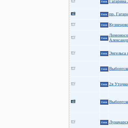
Гагарина 
4 ккв.
пр. Гагар
4 ккв.
Кузнецовс
4 ккв.
Ломоносов
4 ккв.
Александр
Энгельса 
4 ккв.
Выборгск
4 ккв.
2я Уточк
4 ккв.
Выборгско
4 ккв.
Луначарск
4 ккв.