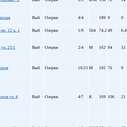
нская
Выб
Озерки
4/4
189
0
0
пр. 12 к. 1
Выб
Озерки
1/9
504
74.2
49
6.4
 ул. 25/1
Выб
Озерки
2/4
М
162
94
32
оров
Выб
Озерки
16/21
М
102
76
9
ров ул. 4
Выб
Озерки
4/7
К
169
106
21