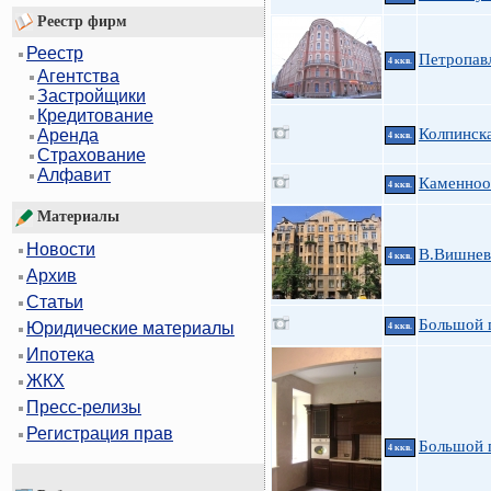
Реестр фирм
Реестр
Петропавл
4 ккв.
Агентства
Застройщики
Кредитование
Колпинска
Аренда
4 ккв.
Страхование
Алфавит
Каменноо
4 ккв.
Материалы
Новости
В.Вишневс
4 ккв.
Архив
Статьи
Большой п
Юридические материалы
4 ккв.
Ипотека
ЖКХ
Пресс-релизы
Регистрация прав
Большой 
4 ккв.