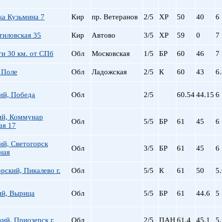
ка Кузьмина 7
Кир
пр. Ветеранов
2/5
ХР
50
40
6
тиловская 35
Кир
Автово
3/5
ХР
59
0
7
и 30 км. от СПб
Обл
Московская
1/5
БР
60
46
7
 Поле
Обл
Ладожская
2/5
К
60
43
6
ий, Победа
Обл
2/5
60.54
44.15
6
ий, Коммунар
Обл
5/5
БР
61
45
6
ая 17
ий, Светогорск
Обл
3/5
БР
61
45
6
ная
рский, Пикалево г.
Обл
5/5
К
61
50
5
ий, Вырица
Обл
5/5
БР
61
44.6
5
ий, Приозерск г.
Обл
2/5
ПАН
61.4
45.1
5