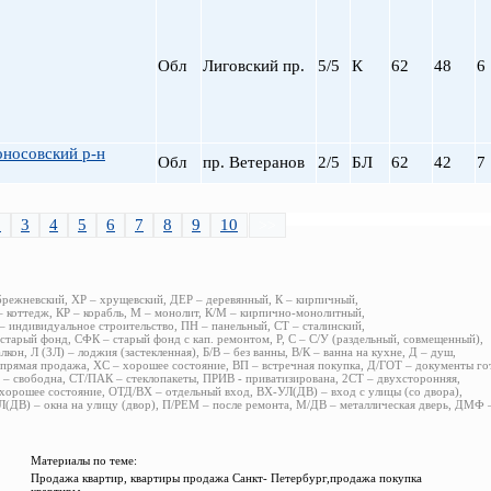
Обл
Лиговский пр.
5/5
К
62
48
6
носовский р-н
Обл
пр. Ветеранов
2/5
БЛ
62
42
7
2
3
4
5
6
7
8
9
10
>>
брежневский, ХР – хрущевский, ДЕР – деревянный, К – кирпичный,
 коттедж, КР – корабль, М – монолит, К/М – кирпично-монолитный,
 индивидуальное строительство, ПН – панельный, СТ – сталинский,
старый фонд, СФК – старый фонд с кап. ремонтом, Р, С – С/У (раздельный, совмещенный),
алкон, Л (ЗЛ) – лоджия (застекленная), Б/В – без ванны, В/К – ванна на кухне, Д – душ,
прямая продажа, ХС – хорошее состояние, ВП – встречная покупка, Д/ГОТ – документы го
– свободна, СТ/ПАК – стеклопакеты, ПРИВ - приватизирована, 2СТ – двухсторонняя,
хорошее состояние, ОТД/ВХ – отдельный вход, ВХ-УЛ(ДВ) – вход с улицы (со двора),
(ДВ) – окна на улицу (двор), П/РЕМ – после ремонта, М/ДВ – металлическая дверь, ДМФ
Материалы по теме:
Продажа квартир, квартиры продажа Санкт- Петербург,продажа покупка