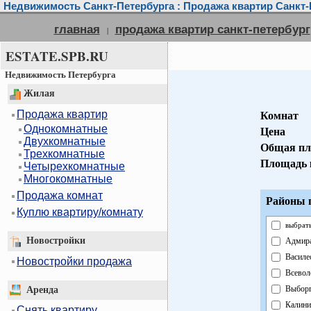
Недвижимость Санкт-Петербурга : Продажа квартир Санкт-
главная
продажа квартир санкт-петербург
|
ESTATE.SPB.RU
Недвижимость Петербурга
Жилая
Продажа квартир
Комнат
Однокомнатные
Цена
Двухкомнатные
Общая пл
Трехкомнатные
Площадь 
Четырехкомнатные
Многокомнатные
Продажа комнат
Районы г
Куплю квартиру/комнату
выбрать
Новостройки
Адмира
Василе
Новостройки продажа
Всевол
Выборг
Аренда
Калини
Снять квартиру