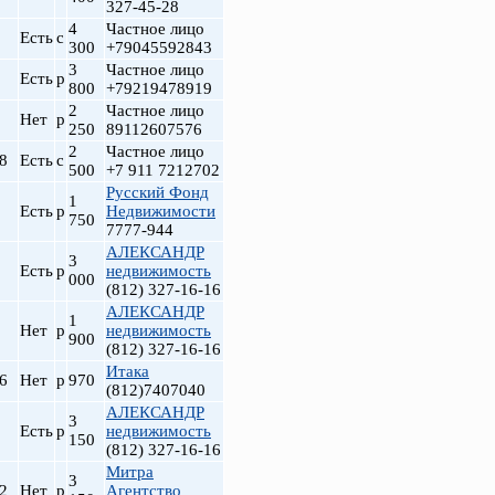
327-45-28
4
Частное лицо
Есть
с
300
+79045592843
3
Частное лицо
Есть
р
800
+79219478919
2
Частное лицо
Нет
р
250
89112607576
2
Частное лицо
.8
Есть
с
500
+7 911 7212702
Русский Фонд
1
Есть
р
Недвижимости
750
7777-944
АЛЕКСАНДР
3
Есть
р
недвижимость
000
(812) 327-16-16
АЛЕКСАНДР
1
Нет
р
недвижимость
900
(812) 327-16-16
Итака
.6
Нет
р
970
(812)7407040
АЛЕКСАНДР
3
Есть
р
недвижимость
150
(812) 327-16-16
Митра
3
.2
Нет
р
Агентство