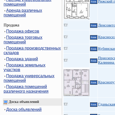
Рижский п
4 ккв.
помещений
Аренда различных
помещений
Продажа
Ленсовето
4 ккв.
Продажа офисов
Красносел
Продажа торговых
4 ккв.
помещений
Продажа производственных
Кубинска
4 ккв.
складов
Приозерс
Продажа зданий
4 ккв.
Калинина
Продажа земельных
участков
Продажа универсальных
помещений
Краснопу
4 ккв.
Продажа помещений
различного назначения
Доска объявлений
Гданьская
4 ккв.
Доска объявлений