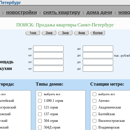
Петербург
новостройки
снять квартиру
дома дачи
нов
|
|
|
|
ПОИСК: Продажа квартиры Санкт-Петербург
от
до
от
до
тыс. рубле
ощадь
от
до
кухни
от
до
орода:
Типы домов:
Станции метро:
 все
выбрать все
выбрать все
лтейский
1.090.1 серия
Автово
островский
121 серия
Академическая
ожский
137 серия
Балтийская
ский
504 серия
Василеостровская
нский
504Д серия
Владимирская