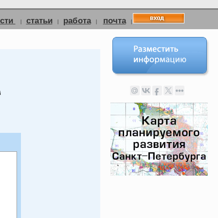
ости
статьи
работа
почта
|
|
|
|
й