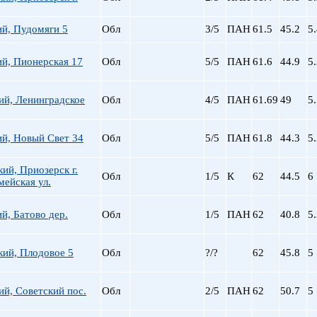
ий, Пудомяги 5
Обл
3/5
ПАН
61.5
45.2
5
й, Пионерская 17
Обл
5/5
ПАН
61.6
44.9
5
ий, Ленинградское
Обл
4/5
ПАН
61.69
49
5
ий, Новый Свет 34
Обл
5/5
ПАН
61.8
44.3
5
ий, Приозерск г.
Обл
1/5
К
62
44.5
6
ейская ул.
й, Батово дер.
Обл
1/5
ПАН
62
40.8
5
кий, Плодовое 5
Обл
?/?
62
45.8
5
й, Советский пос.
Обл
2/5
ПАН
62
50.7
5