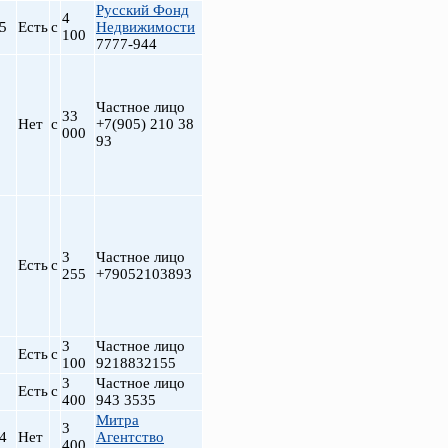
Русский Фонд
4
.5
Есть
с
Недвижимости
100
7777-944
Частное лицо
33
Нет
с
+7(905) 210 38
000
93
3
Частное лицо
Есть
с
255
+79052103893
3
Частное лицо
Есть
с
100
9218832155
3
Частное лицо
Есть
с
400
943 3535
Митра
3
.4
Нет
Агентство
400