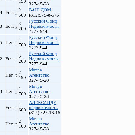
150
327-45-28
2
ВАШ ДОМ
.4
Есть
р
500
(812)575-8-575
Русский Фонд
3
.3
Есть
р
Недвижимости
200
7777-944
Русский Фонд
1
.5
Нет
р
Недвижимости
700
7777-944
Русский Фонд
3
.2
Есть
р
Недвижимости
200
7777-944
Митра
2
Нет
р
Агентство
190
327-45-28
Митра
1
.3
Нет
р
Агентство
700
327-45-28
АЛЕКСАНДР
1
Есть
р
недвижимость
600
(812) 327-16-16
Митра
2
Нет
р
Агентство
100
327-45-28