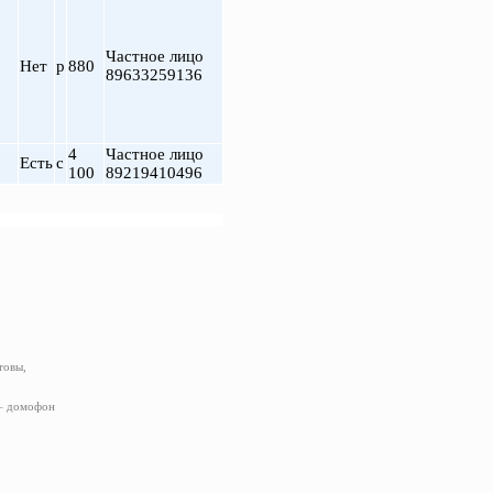
Частное лицо
Нет
р
880
89633259136
4
Частное лицо
Есть
с
100
89219410496
товы,
 – домофон