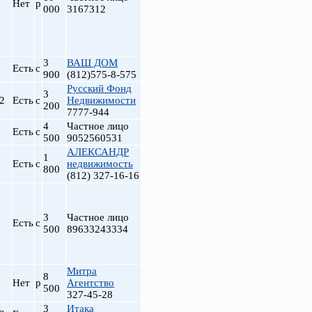
Нет
р
000
3167312
3
ВАШ ДОМ
Есть
с
900
(812)575-8-575
Русский Фонд
3
.2
Есть
с
Недвижимости
200
7777-944
4
Частное лицо
Есть
с
500
9052560531
АЛЕКСАНДР
1
Есть
с
недвижимость
800
(812) 327-16-16
3
Частное лицо
Есть
с
500
89633243334
Митра
8
Нет
р
Агентство
500
327-45-28
3
Итака