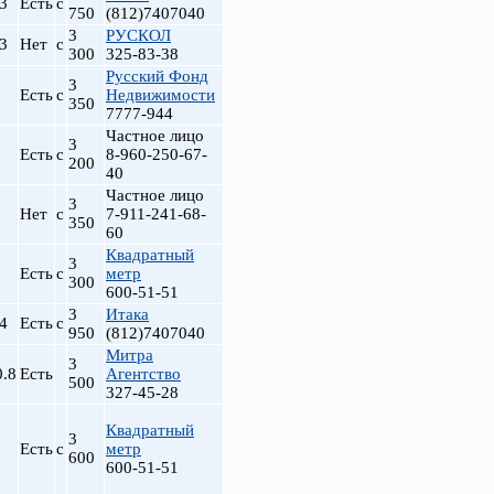
.3
Есть
с
750
(812)7407040
3
РУСКОЛ
.3
Нет
с
300
325-83-38
Русский Фонд
3
Есть
с
Недвижимости
350
7777-944
Частное лицо
3
Есть
с
8-960-250-67-
200
40
Частное лицо
3
Нет
с
7-911-241-68-
350
60
т
Квадратный
3
Есть
с
метр
300
600-51-51
3
Итака
.4
Есть
с
950
(812)7407040
Митра
3
0.8
Есть
Агентство
500
327-45-28
Квадратный
3
Есть
с
метр
600
600-51-51