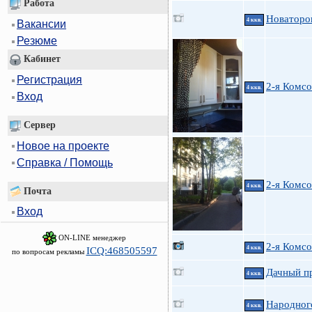
Работа
Новаторо
4 ккв.
Вакансии
Резюме
Кабинет
Регистрация
2-я Комс
4 ккв.
Вход
Сервер
Новое на проекте
Справка / Помощь
2-я Комс
4 ккв.
Почта
Вход
ON-LINE менеджер
2-я Комсо
4 ккв.
ICQ:468505597
по вопросам рекламы
Дачный пр
4 ккв.
Народног
4 ккв.