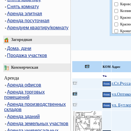
Кировс
Снять комнату
Колпин
Аренда элитная
Красно
Аренда посуточная
Красно
Арендуем квартиру/комнату
Кроншт
Курорт
Загородная
Москов
Дома, дачи
Невски
Продажа участков
Област
Павлов
КOМ
Адрес
Коммерческая
Петрог
Аренда
Петрод
г.Ст.Русса
Аренда офисов
4 ккв.
Примо
Аренда торговых
Пушки
ул.Оптико
4 ккв.
помещений
Фрунзе
Аренда производственных
ул. Бутле
Центра
4 ккв.
складов
Аренда зданий
Аренда земельных участков
Аренда универсальных