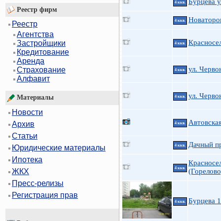
Бурцева у
4 ккв.
Реестр фирм
Новаторов
4 ккв.
Реестр
Агентства
Красносел
Застройщики
4 ккв.
Кредитование
Аренда
ул. Черво
Страхование
4 ккв.
Алфавит
ул. Черво
Материалы
4 ккв.
Новости
Автовская
Архив
4 ккв.
Статьи
Дачный пр
4 ккв.
Юридические материалы
Ипотека
Красносел
4 ккв.
(Горелово
ЖКХ
Пресс-релизы
Регистрация прав
Бурцева 
4 ккв.