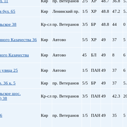
л. 11
Кир
пр. Ветеранов
2/5
ХР
48.7
36.8
5
пр. Просвещения
Приморская
 бул. 65
Кир
Ленинский пр.
1/5
ХР
48.8
47.2
5
Пролетарская
Пушкинская
ьское 38
Кр-сл
пр. Ветеранов
3/5
БР
48.8
44
0
Рыбацкое
Садовая
нного Казачества 36
Кир
Автово
5/5
ХР
49
37
5
Сенная пл.
Спортивная
ного Казачества
Кир
Автово
45
БЛ
49
8
6
Старая Деревня
Технологический ин-
Удельная
 улица 25
Кир
Автово
1/5
ПАН
49
37
6
ул. Дыбенко
Фрунзенская
. 36 к. 5
Кир
пр. Ветеранов
5/5
БР
49
37
5
Черная речка
ьское шос.
Чернышевская
Кр-сл
пр. Ветеранов
3/5
ПАН
49
42.3
2
) 38
Чкаловская
Электросила
16
Кир
пр. Ветеранов
1/5
ПАН
49
35
5