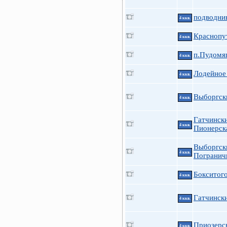
подводни
4 ккв.
Краснопу
4 ккв.
п.Пудомяг
4 ккв.
Лодейное
4 ккв.
Выборгск
4 ккв.
Гатчинск
4 ккв.
Пионерск
Выборгск
4 ккв.
Погранич
Бокситого
4 ккв.
Гатчинск
4 ккв.
Приозерск
4 ккв.