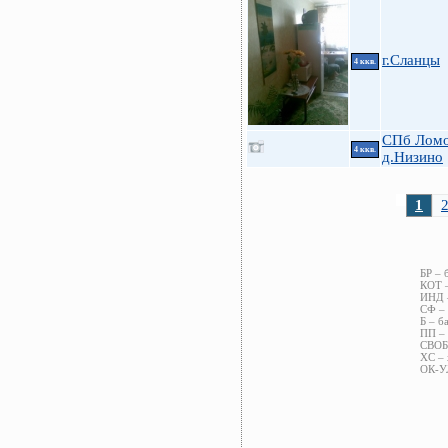
г.Сланцы
4 ккв.
СПб Ломо
4 ккв.
д.Низино
1
БР – 
КОТ –
ИНД –
СФ – 
Б – б
ПП – 
СВОБ 
ХС – 
ОК-УЛ