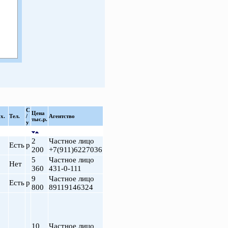
С
Цена
х.
Тел.
/
Агентство
тыс.р.
у
2
Частное лицо
Есть
р
200
+7(911)6227036
5
Частное лицо
Нет
360
431-0-111
9
Частное лицо
Есть
р
800
89119146324
10
Частное лицо