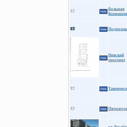
Большая
4 ккв.
Конюшенн
Подрезова
4 ккв.
Невский
4 ккв.
проспект
Таврическ
4 ккв.
Пятилеток
4 ккв.
ул.Декабр