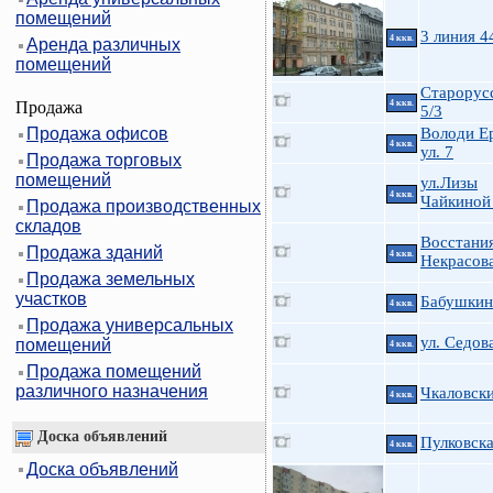
помещений
3 линия 4
4 ккв.
Аренда различных
помещений
Старорусс
Продажа
4 ккв.
5/3
Продажа офисов
Володи Е
4 ккв.
ул. 7
Продажа торговых
помещений
ул.Лизы
4 ккв.
Чайкиной
Продажа производственных
складов
Восстания
Продажа зданий
4 ккв.
Некрасов
Продажа земельных
участков
Бабушкин
4 ккв.
Продажа универсальных
ул. Седова
помещений
4 ккв.
Продажа помещений
различного назначения
Чкаловски
4 ккв.
Доска объявлений
Пулковска
4 ккв.
Доска объявлений