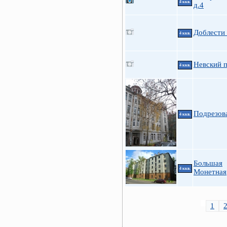
4 ккв.
д.4
Доблести 
4 ккв.
Невский п
4 ккв.
Подрезов
4 ккв.
Большая
4 ккв.
Монетная
1