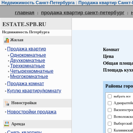
Недвижимость Санкт-Петербурга : Продажа квартир Санкт-
главная
продажа квартир санкт-петербург
|
|
ESTATE.SPB.RU
Недвижимость Петербурга
Жилая
Продажа квартир
Комнат
Однокомнатные
Цена
Двухкомнатные
Общая площа
Трехкомнатные
Площадь кух
Четырехкомнатные
Многокомнатные
Продажа комнат
Районы горо
Куплю квартиру/комнату
выбрать все
Новостройки
Адмиралтей
Василеостро
Новостройки продажа
Всеволожск
Выборгский
Аренда
Калинински
Снять квартиру