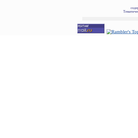
соде
Тематичес