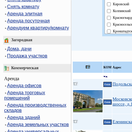
Кировский
Снять комнату
Колпинский
Аренда элитная
Красногвард
Аренда посуточная
Красносельс
Арендуем квартиру/комнату
Кронштадтс
Курортный
Загородная
Московский
Дома, дачи
Невский
Продажа участков
Область
Павловский
КOМ
Адрес
Коммерческая
Петроградск
Аренда
Петродворц
Подольска
Аренда офисов
4 ккв.
Приморский
Аренда торговых
Пушкинский
помещений
Московск
Фрунзенски
4 ккв.
шоссе, д.1
Аренда производственных
Центральны
складов
Аренда зданий
Еленинска
4 ккв.
Аренда земельных участков
Аренда универсальных