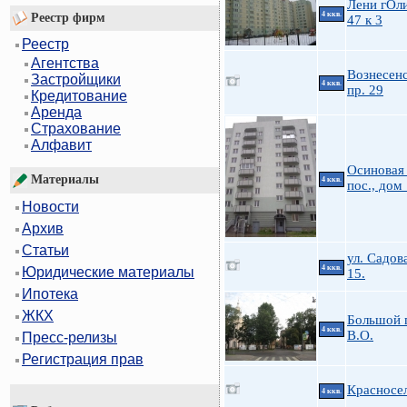
Лени гОл
4 ккв.
Реестр фирм
47 к 3
Реестр
Агентства
Вознесен
Застройщики
4 ккв.
пр. 29
Кредитование
Аренда
Страхование
Алфавит
Осиновая
Материалы
4 ккв.
пос., дом
Новости
Архив
Статьи
ул. Садов
4 ккв.
Юридические материалы
15.
Ипотека
ЖКХ
Большой 
4 ккв.
В.О.
Пресс-релизы
Регистрация прав
Красносе
4 ккв.