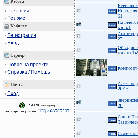
Работа
Всеволож
Вакансии
Новодевя
4 ккв.
61
Резюме
Пятилеток
4 ккв.
Кабинет
корп.1
Авангардн
Регистрация
4 ккв.
27
Вход
Обводног
4 ккв.
канала 14
Сервер
Новое на проекте
Композит
4 ккв.
Справка / Помощь
Александ
Почта
4 ккв.
20/16
Вход
Зверинска
4 ккв.
20
ON-LINE менеджер
ICQ:468505597
по вопросам рекламы
Санкт-Пе
4 ккв.
Таврическ
Стачек пл
4 ккв.