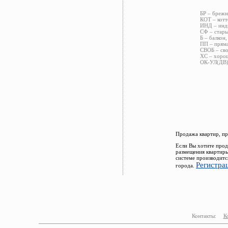
БР – брежн
КОТ – котт
ИНД – инди
СФ – стары
Б – балкон,
ПП – пряма
СВОБ – сво
ХС – хорош
ОК-УЛ(ДВ) 
Продажа квартир, пр
Если Вы хотите прод
размещения квартиры
системе производитс
Регистра
города.
Контакты:
К