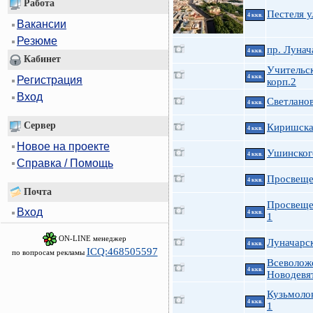
Работа
Пестеля у
4 ккв.
Вакансии
Резюме
пр. Лунач
4 ккв.
Кабинет
Учительск
4 ккв.
Регистрация
корп.2
Вход
Светланов
4 ккв.
Сервер
Киришская
4 ккв.
Новое на проекте
Ушинского
4 ккв.
Справка / Помощь
Просвеще
4 ккв.
Почта
Просвещен
Вход
4 ккв.
1
ON-LINE менеджер
Луначарск
4 ккв.
ICQ:468505597
по вопросам рекламы
Всеволож
4 ккв.
Новодевя
Кузьмоло
4 ккв.
1