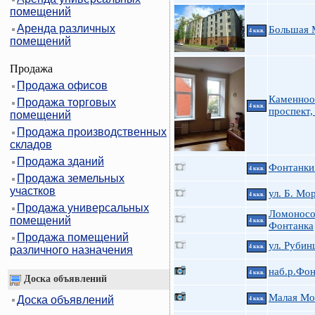
помещений
Аренда различных
Большая 
4 ккв.
помещений
Продажа
Продажа офисов
Каменноо
Продажа торговых
4 ккв.
проспект,
помещений
Продажа производственных
складов
Продажа зданий
Фонтанки 
4 ккв.
Продажа земельных
участков
ул. Б. Мо
4 ккв.
Продажа универсальных
Ломоносов
помещений
4 ккв.
Фонтанка
Продажа помещений
ул. Руби
4 ккв.
различного назначения
наб.р.Фон
4 ккв.
Доска объявлений
Малая Мо
Доска объявлений
4 ккв.