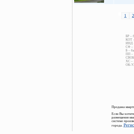
1
БР – 
КОТ –
ИНД –
СФ – 
Б – б
ПП – 
СВОБ 
ХС – 
ОК-УЛ
Продажа кварти
Если Вы хотите
размещения ква
системе произв
Реги
города.