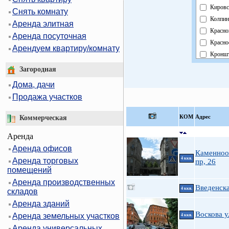
Кировс
Снять комнату
Колпин
Аренда элитная
Красно
Аренда посуточная
Красно
Арендуем квартиру/комнату
Кроншт
Курорт
Загородная
Москов
Дома, дачи
Невски
Продажа участков
Област
Павлов
КOМ
Адрес
Коммерческая
Петрог
Аренда
Петрод
Аренда офисов
Примо
Каменноо
4 ккв.
Аренда торговых
Пушки
пр, 26
помещений
Фрунзе
Аренда производственных
Центра
Введенска
4 ккв.
складов
Аренда зданий
Воскова у
Аренда земельных участков
4 ккв.
Аренда универсальных