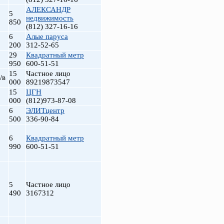
АЛЕКСАНДР
5
недвижимость
850
(812) 327-16-16
6
Алые паруса
200
312-52-65
29
Квадратный метр
950
600-51-51
15
Частное лицо
/в
000
89219873547
15
ЦГН
000
(812)973-87-08
6
ЭЛИТцентр
500
336-90-84
6
Квадратный метр
990
600-51-51
5
Частное лицо
490
3167312