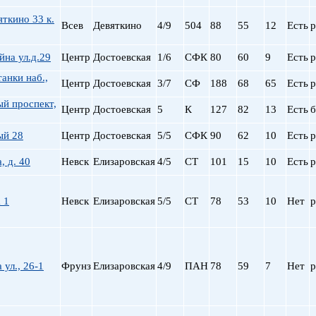
ткино 33 к.
Всев
Девяткино
4/9
504
88
55
12
Есть
р
на ул.д.29
Центр
Достоевская
1/6
СФК
80
60
9
Есть
р
анки наб.,
Центр
Достоевская
3/7
СФ
188
68
65
Есть
р
й проспект,
Центр
Достоевская
5
К
127
82
13
Есть
б
ый 28
Центр
Достоевская
5/5
СФК
90
62
10
Есть
р
, д. 40
Невск
Елизаровская
4/5
СТ
101
15
10
Есть
р
 1
Невск
Елизаровская
5/5
СТ
78
53
10
Нет
р
 ул., 26-1
Фрунз
Елизаровская
4/9
ПАН
78
59
7
Нет
р