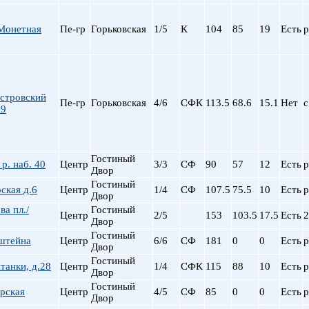
Сталинский
Маяковская
Старый фонд (СФ)
Московская
Монетная
Пе-гр
Горьковская
1/5
К
104
85
19
Есть
р
Хрущевка
Московские ворота
Нарвская
Невский пр.
Новочеркасская
стровский
Обводный Канал
Пе-гр
Горьковская
4/6
СФК
113.5
68.6
15.1
Нет
с
 9
Обухово
Озерки
Парк Победы
Гостиный
Парнас
р. наб. 40
Центр
3/3
СФ
90
57
12
Есть
р
Двор
Петроградская
Гостиный
рская д.6
Центр
1/4
СФ
107.5
75.5
10
Есть
р
Пионерская
Двор
пл. Ал. Невского
а пл./
Гостиный
Центр
2/5
153
103.5
17.5
Есть
2
Двор
пл. Восстания
Гостиный
нштейна
Центр
6/6
СФ
181
0
пл. Ленина
0
Есть
р
Двор
пл. Мужества
Гостиный
танки, д.28
Центр
1/4
СФК
115
88
10
Есть
р
Двор
Политехническая
Гостиный
пр. Большевиков
рская
Центр
4/5
СФ
85
0
0
Есть
р
Двор
пр. Ветеранов