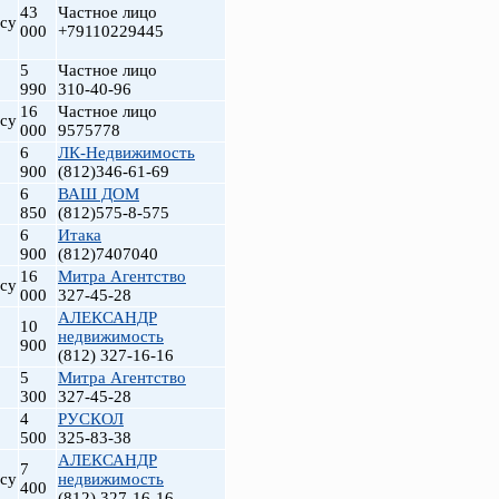
43
Частное лицо
су
000
+79110229445
5
Частное лицо
990
310-40-96
16
Частное лицо
су
000
9575778
6
ЛК-Недвижимость
900
(812)346-61-69
6
ВАШ ДОМ
850
(812)575-8-575
6
Итака
900
(812)7407040
16
Митра Агентство
су
000
327-45-28
АЛЕКСАНДР
10
недвижимость
900
(812) 327-16-16
5
Митра Агентство
300
327-45-28
4
РУСКОЛ
500
325-83-38
АЛЕКСАНДР
7
су
недвижимость
400
(812) 327-16-16