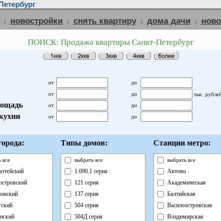
Петербург
новостройки
снять квартиру
дома дачи
нов
|
|
|
|
ПОИСК: Продажа квартиры Санкт-Петербург
от
до
от
до
тыс. рубле
ощадь
от
до
кухни
от
до
орода:
Типы домов:
Станции метро:
 все
выбрать все
выбрать все
лтейский
1.090.1 серия
Автово
островский
121 серия
Академическая
ожский
137 серия
Балтийская
ский
504 серия
Василеостровская
нский
504Д серия
Владимирская