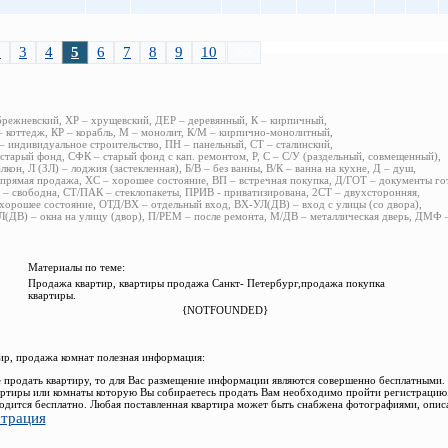
2
3
4
5
6
7
8
9
10
>>
брежневский, ХР – хрущевский, ДЕР – деревянный, К – кирпичный,
 коттедж, КР – корабль, М – монолит, К/М – кирпично-монолитный,
 индивидуальное строительство, ПН – панельный, СТ – сталинский,
старый фонд, СФК – старый фонд с кап. ремонтом, Р, С – С/У (раздельный, совмещенный),
алкон, Л (ЗЛ) – лоджия (застекленная), Б/В – без ванны, В/К – ванна на кухне, Д – душ,
прямая продажа, ХС – хорошее состояние, ВП – встречная покупка, Д/ГОТ – документы го
– свободна, СТ/ПАК – стеклопакеты, ПРИВ - приватизирована, 2СТ – двухсторонняя,
хорошее состояние, ОТД/ВХ – отдельный вход, ВХ-УЛ(ДВ) – вход с улицы (со двора),
(ДВ) – окна на улицу (двор), П/РЕМ – после ремонта, М/ДВ – металлическая дверь, ДМФ
Материалы по теме:
Продажа квартир, квартиры продажа Санкт- Петербург,продажа покупка
квартиры.
{NOTFOUNDED}
р, продажа комнат полезная информация:
 продать квартиру, то для Вас размещение информации являются совершенно бесплатными.
ртиры или комнаты которую Вы собираетесь продать Вам необходимо пройти регистрацию.
одится бесплатно. Любая поставленная квартира может быть снабжена фотографиями, опис
страция