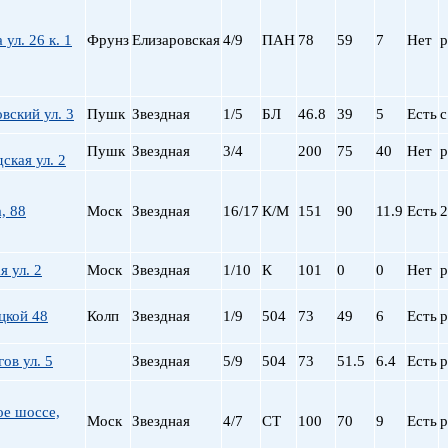
ул. 26 к. 1
Фрунз
Елизаровская
4/9
ПАН
78
59
7
Нет
р
вский ул. 3
Пушк
Звездная
1/5
БЛ
46.8
39
5
Есть
с
Пушк
Звездная
3/4
200
75
40
Нет
р
ская ул. 2
, 88
Моск
Звездная
16/17
К/М
151
90
11.9
Есть
2
я ул. 2
Моск
Звездная
1/10
К
101
0
0
Нет
р
цкой 48
Колп
Звездная
1/9
504
73
49
6
Есть
р
ов ул. 5
Звездная
5/9
504
73
51.5
6.4
Есть
р
ое шоссе,
Моск
Звездная
4/7
СТ
100
70
9
Есть
р