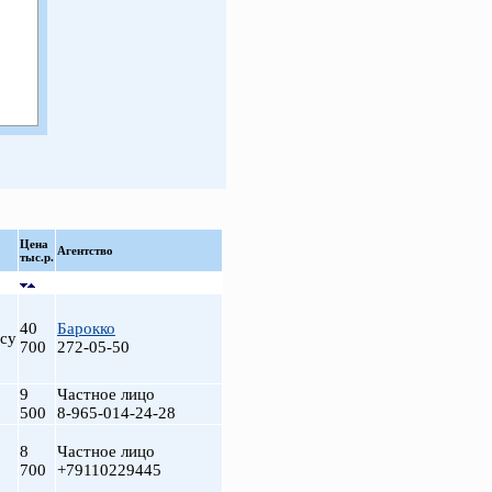
Цена
Агентство
тыс.р.
40
Барокко
су
700
272-05-50
9
Частное лицо
500
8-965-014-24-28
8
Частное лицо
700
+79110229445