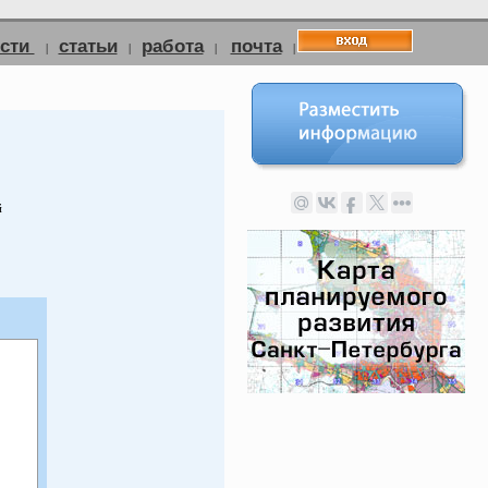
ости
статьи
работа
почта
|
|
|
|
й