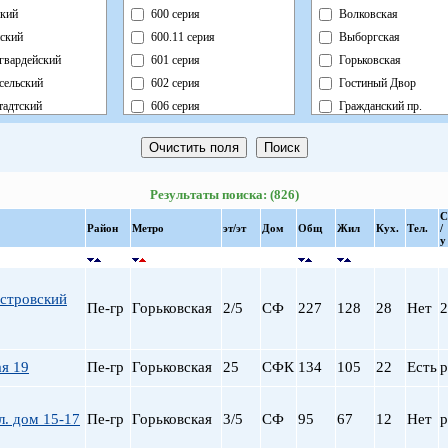
кий
600 серия
Волковская
ский
600.11 серия
Выборгская
гвардейский
601 серия
Горьковская
сельский
602 серия
Гостиный Двор
адтский
606 серия
Гражданский пр.
ный
Блочный
Девяткино
ский
Брежневка
Достоевская
й
Деревянный
Елизаровская
Результаты поиска: (826)
ь
Индивидуальный
Звездная
С
ский
Кирпично-Монолитный
Звенигородская
Район
Метро
эт/эт
Дом
Общ
Жил
Кух.
Тел.
/
у
радский
Кирпичный
Кировский завод
ворцовый
Корабль
Комендантский пр.
рский
Коттедж
Крестовский о-в
стровский
Пе-гр
Горьковская
2/5
СФ
227
128
28
Нет
2
нский
Монолит
Купчино
нский
Немецкий
Ладожская
льный
Новый Блочный
Ленинский пр.
я 19
Пе-гр
Горьковская
25
СФК
134
105
22
Есть
р
Панельный
Лесная
Реконструкция
Лиговский пр.
л. дом 15-17
Пе-гр
Горьковская
3/5
СФ
95
67
12
Нет
р
Ст.Фонд Кап.Рем.
Ломоносовская