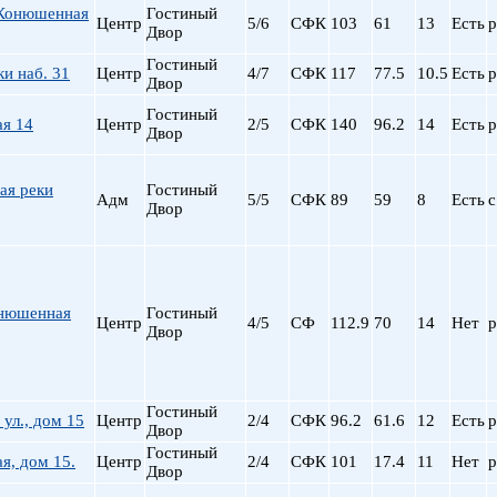
Конюшенная
Гостиный
пр. Просвещения
Центр
5/6
СФК
103
61
13
Есть
р
Двор
Приморская
Гостиный
Пролетарская
и наб. 31
Центр
4/7
СФК
117
77.5
10.5
Есть
р
Двор
Пушкинская
Гостиный
Рыбацкое
ая 14
Центр
2/5
СФК
140
96.2
14
Есть
р
Двор
Садовая
Сенная пл.
ая реки
Гостиный
Спортивная
Адм
5/5
СФК
89
59
8
Есть
с
Двор
Старая Деревня
Технологический ин-
Удельная
ул. Дыбенко
нюшенная
Гостиный
Центр
4/5
СФ
112.9
70
14
Нет
р
Фрунзенская
Двор
Черная речка
Чернышевская
Чкаловская
Гостиный
 ул., дом 15
Центр
2/4
СФК
96.2
61.6
12
Есть
р
Электросила
Двор
Гостиный
ая, дом 15.
Центр
2/4
СФК
101
17.4
11
Нет
р
Двор