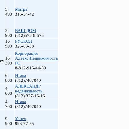
5
Митра
490
316-34-42
3
ВАШ ДОМ
900
(812)575-8-575
16
РУСКОЛ
900
325-83-38
Корпорация
16
Адвекс.Недвижимость
су
300
РС
8-812-915-44-59
6
Итака
800
(812)7407040
АЛЕКСАНДР
4
недвижимость
600
(812) 327-16-16
4
Итака
700
(812)7407040
9
Успех
900
993-77-55