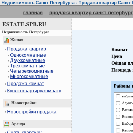
Недвижимость Санкт-Петербурга : Продажа квартир Санкт-
главная
продажа квартир санкт-петербург
|
ESTATE.SPB.RU
Недвижимость Петербурга
Жилая
Продажа квартир
Комнат
Однокомнатные
Цена
Двухкомнатные
Общая пл
Трехкомнатные
Площадь 
Четырехкомнатные
Многокомнатные
Продажа комнат
Районы г
Куплю квартиру/комнату
выбрать
Новостройки
Адмира
Василе
Новостройки продажа
Всевол
Выборг
Аренда
Калини
Снять квартиру