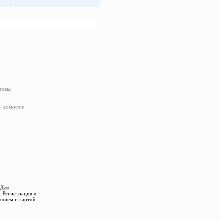
товы,
 – домофон
 Для
 Регистрация в
анием и картой