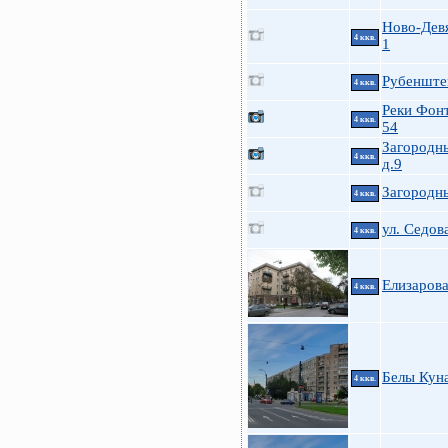
Ново-Девя
4 ккв.
1
Рубенштей
4 ккв.
Реки Фонт
4 ккв.
54
Загородны
4 ккв.
д.9
Загородн
4 ккв.
ул. Седова
4 ккв.
Елизарова
4 ккв.
Белы Куна
4 ккв.