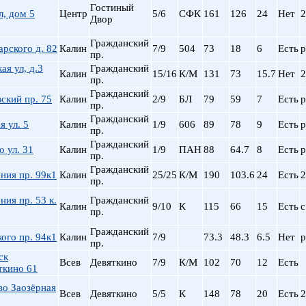
Гостиный
л, дом 5
Центр
5/6
СФК
161
126
24
Нет
2
Двор
Гражданский
арского д. 82
Калин
7/9
504
73
18
6
Есть
р
пр.
ая ул, д.3
Гражданский
Калин
15/16
К/М
131
73
15.7
Нет
2
пр.
Гражданский
ский пр. 75
Калин
2/9
БЛ
79
59
7
Есть
р
пр.
Гражданский
 ул. 5
Калин
1/9
606
89
78
9
Есть
р
пр.
Гражданский
 ул. 31
Калин
1/9
ПАН
88
64.7
8
Есть
р
пр.
Гражданский
ния пр. 99к1
Калин
25/25
К/М
190
103.6
24
Есть
2
пр.
ия пр. 53 к.
Гражданский
Калин
9/10
К
115
66
15
Есть
с
пр.
Гражданский
ого пр. 94к1
Калин
7/9
73.3
48.3
6.5
Нет
р
пр.
ск
Всев
Девяткино
7/9
К/М
102
70
12
Есть
ткино 61
во Заозёрная
Всев
Девяткино
5/5
К
148
78
20
Есть
2