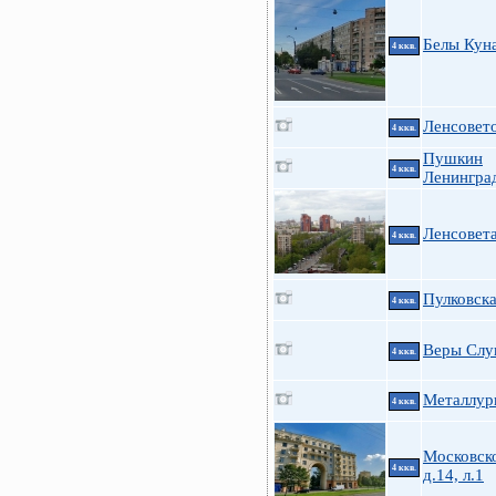
Белы Куна 
4 ккв.
Ленсовето
4 ккв.
Пушкин
4 ккв.
Ленинград
Ленсовета
4 ккв.
Пулковска
4 ккв.
Веры Слу
4 ккв.
Металлург
4 ккв.
Московск
4 ккв.
д.14, л.1