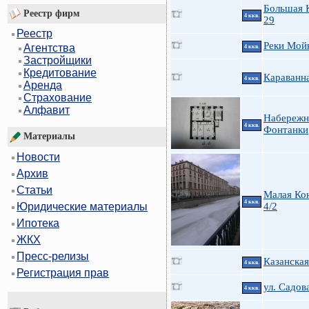
Большая 
Реестр фирм
4 ккв.
29
Реестр
Реки Мойк
Агентства
4 ккв.
Застройщики
Кредитование
Караванн
4 ккв.
Аренда
Страхование
Алфавит
Набережн
4 ккв.
Фонтанки
Материалы
Новости
Архив
Статьи
Малая Ко
4 ккв.
4/2
Юридические материалы
Ипотека
ЖКХ
Пресс-релизы
Казанская
4 ккв.
Регистрация прав
ул. Садов
4 ккв.