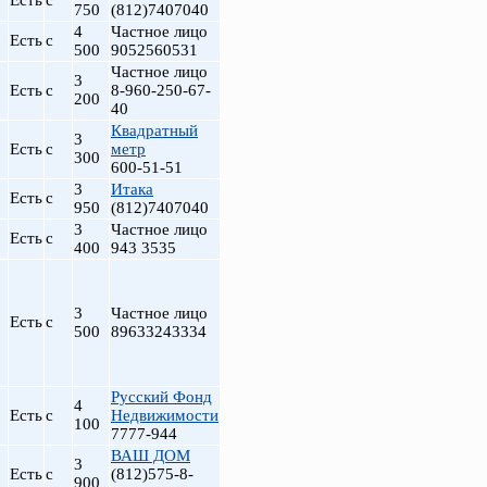
Есть
с
750
(812)7407040
4
Частное лицо
Есть
с
500
9052560531
Частное лицо
3
Есть
с
8-960-250-67-
200
40
Квадратный
3
Есть
с
метр
300
600-51-51
3
Итака
Есть
с
950
(812)7407040
3
Частное лицо
Есть
с
400
943 3535
3
Частное лицо
Есть
с
500
89633243334
Русский Фонд
4
Есть
с
Недвижимости
100
7777-944
ВАШ ДОМ
3
Есть
с
(812)575-8-
900