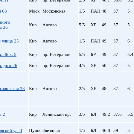
л. 11
Кир
пр. Ветеранов
2/5
ХР
48.7
36.8
5.3
я 68
Моск
Московская
1/5
ПАН
48
37
5
нного
Кир
Автово
5/5
ХР
49
37
5
а 36
 улица 25
Кир
Автово
1/5
ПАН
49
37
6
. 36 к. 5
Кир
пр. Ветеранов
5/5
БР
49
37
5.4
.,дом 26
Кир
пр. Ветеранов
4/5
ХР
50
37
5
тиловская 38
Кир
Автово
2/5
ХР
48
37
6
в 2
Кир
Ленинский пр.
3/5
БЛ
49.2
37.6
5.5
вский ул. 3
Пушк
Звездная
1/5
БЛ
46.8
39
5