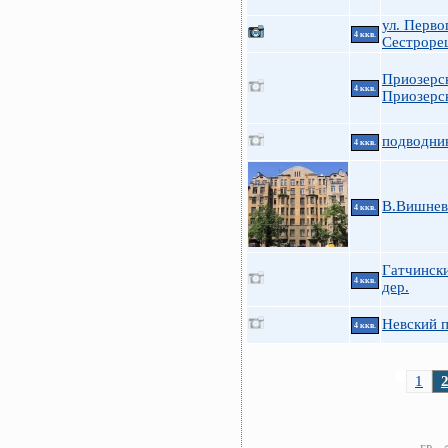
ул. Перво
4 ккв.
Сестроре
Приозерс
4 ккв.
Приозерс
подводни
4 ккв.
В.Вишневс
4 ккв.
Гатчински
4 ккв.
дер.
Невский п
4 ккв.
1