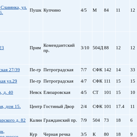
лавянка, ул.
Пушк
Купчино
4/5
М
84
11
12
6.
Комендантский
23
Прим
3/10
504Д
88
12
12
пр.
кая 27/39
Пе-гр
Петроградская
7/7
СФК
142
14
33
ая ул.29
Пе-гр
Петроградская
4/7
СФК
111
15
15
, д. 40
Невск
Елизаровская
4/5
СТ
101
15
10
ая, дом 15.
Центр
Гостиный Двор
2/4
СФК
101
17.4
11
арского д. 82
Калин
Гражданский пр.
7/9
504
73
18
6
цк,
Кур
Черная речка
3/5
К
80
18
9
ое шоссе