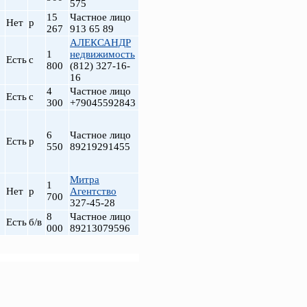
575
15
Частное лицо
Нет
р
267
913 65 89
АЛЕКСАНДР
1
недвижимость
Есть
с
800
(812) 327-16-
16
4
Частное лицо
Есть
с
300
+79045592843
6
Частное лицо
Есть
р
550
89219291455
Митра
1
Нет
р
Агентство
700
327-45-28
8
Частное лицо
Есть
б/в
000
89213079596