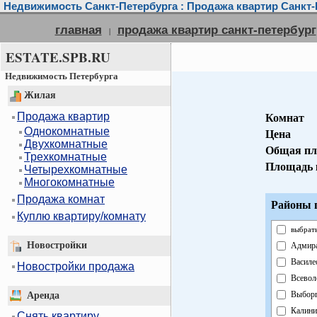
Недвижимость Санкт-Петербурга : Продажа квартир Санкт-
главная
продажа квартир санкт-петербург
|
ESTATE.SPB.RU
Недвижимость Петербурга
Жилая
Продажа квартир
Комнат
Однокомнатные
Цена
Двухкомнатные
Общая пл
Трехкомнатные
Площадь 
Четырехкомнатные
Многокомнатные
Продажа комнат
Районы г
Куплю квартиру/комнату
выбрать
Новостройки
Адмира
Василе
Новостройки продажа
Всевол
Выборг
Аренда
Калини
Снять квартиру