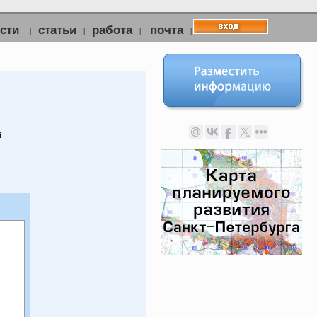
ости
статьи
работа
почта
|
|
|
|
й