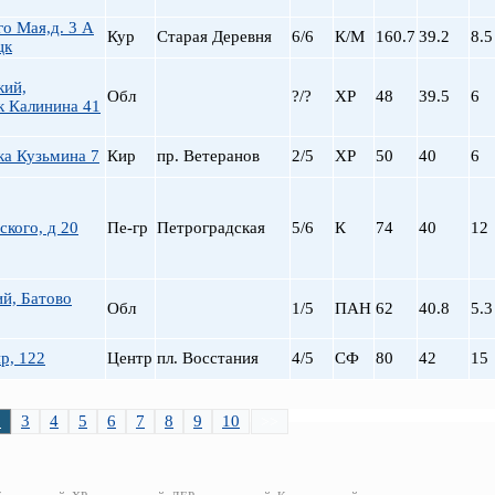
го Мая,д. 3 А
Кур
Старая Деревня
6/6
К/М
160.7
39.2
8.5
цк
кий,
Обл
?/?
ХР
48
39.5
6
к Калинина 41
ка Кузьмина 7
Кир
пр. Ветеранов
2/5
ХР
50
40
6
кого, д 20
Пе-гр
Петроградская
5/6
К
74
40
12
й, Батово
Обл
1/5
ПАН
62
40.8
5.3
р, 122
Центр
пл. Восстания
4/5
СФ
80
42
15
2
3
4
5
6
7
8
9
10
>>