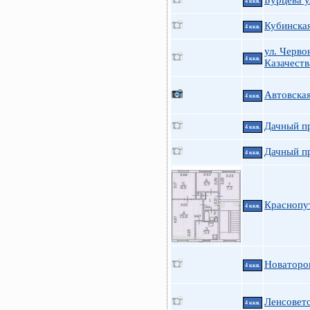
Бурцева у
4 ккв.
Кубинска
4 ккв.
ул. Черво
4 ккв.
Казачеств
Автовская
4 ккв.
Дачный пр
4 ккв.
Дачный пр
4 ккв.
Краснопу
4 ккв.
Новаторо
4 ккв.
Ленсовето
4 ккв.