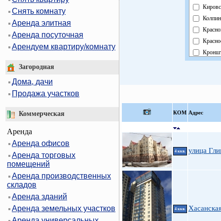
Кировс
Снять комнату
Колпин
Аренда элитная
Красно
Аренда посуточная
Красно
Арендуем квартиру/комнату
Кроншт
Курорт
Загородная
Москов
Дома, дачи
Невски
Продажа участков
Област
Павлов
КOМ
Адрес
Коммерческая
Петрог
Аренда
Петрод
Аренда офисов
Примо
улица Гли
4 ккв.
Аренда торговых
Пушки
помещений
Фрунзе
Аренда производственных
Центра
складов
Аренда зданий
Аренда земельных участков
Хасанска
4 ккв.
Аренда универсальных