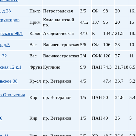
, д.28
Пе-гр
Петроградская
3/5
СФ
98
20
16.
трукторов
Комендантский
Прим
4/12
137
95
20
15
пр.
рского 98/1
Калин
Академическая
4/10
К
134.7
21.5
18.
, д.5
Вас
Василеостровская
5/6
СФ
106
23
10
. 32
Вас
Василеостровская
2/4
СФК
120
27
11
ская 12 к.1
Фрунз
Купчино
9/9
ПАН
74.3
31.718
6.5
ьское 38
Кр-сл
пр. Ветеранов
4/5
47.4
33.7
5.2
о Ополчения
Кир
пр. Ветеранов
1/5
ПАН
50
34.8
5.4
16
Кир
пр. Ветеранов
1/5
ПАН
49
35
5