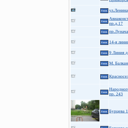
ул.Ленина
4 ккв.
Авиаконс
4 ккв.
пр.д.17
пр.Лунача
4 ккв.
14-я линия
4 ккв.
9 Линия д
4 ккв.
М. Балкан
4 ккв.
Красносел
4 ккв.
Народног
4 ккв.
пр. 243
Бурцева 
4 ккв.