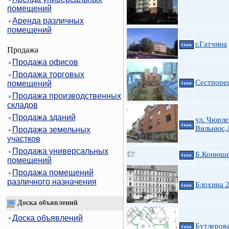
помещений
Аренда различных
помещений
г.Гатчина
4 ккв.
Продажа
Продажа офисов
Продажа торговых
Сестроре
помещений
4 ккв.
Продажа производственных
складов
Продажа зданий
ул. Чюрле
4 ккв.
Вильнюс,
Продажа земельных
участков
Продажа универсальных
Б.Конюше
4 ккв.
помещений
Продажа помещений
различного назначения
Блохина 
4 ккв.
Доска объявлений
Доска объявлений
Бутлеров
4 ккв.