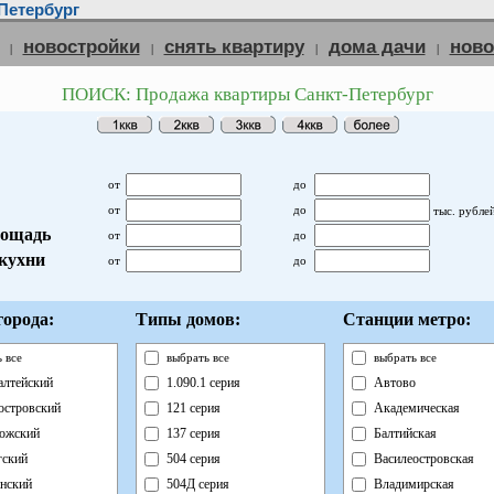
Петербург
новостройки
снять квартиру
дома дачи
нов
|
|
|
|
ПОИСК: Продажа квартиры Санкт-Петербург
от
до
от
до
тыс. рубле
ощадь
от
до
кухни
от
до
орода:
Типы домов:
Станции метро:
 все
выбрать все
выбрать все
лтейский
1.090.1 серия
Автово
островский
121 серия
Академическая
ожский
137 серия
Балтийская
ский
504 серия
Василеостровская
нский
504Д серия
Владимирская