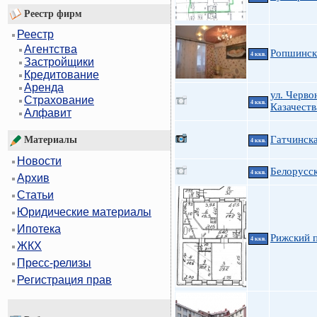
Реестр фирм
Реестр
Агентства
Ропшинск
4 ккв.
Застройщики
Кредитование
Аренда
ул. Черво
Страхование
4 ккв.
Казачеств
Алфавит
Гатчинск
Материалы
4 ккв.
Новости
Белорусск
4 ккв.
Архив
Статьи
Юридические материалы
Ипотека
Рижский п
4 ккв.
ЖКХ
Пресс-релизы
Регистрация прав