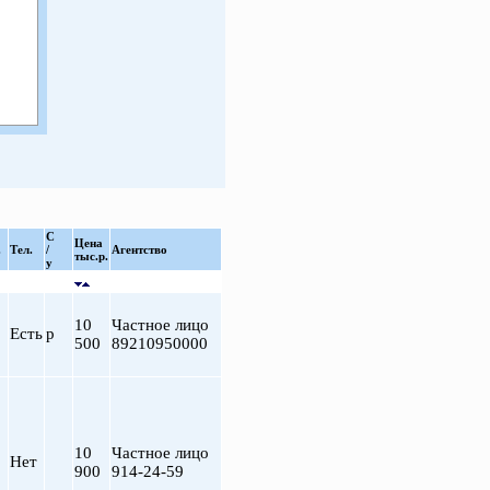
С
Цена
.
Тел.
/
Агентство
тыс.р.
у
10
Частное лицо
Есть
р
500
89210950000
10
Частное лицо
Нет
900
914-24-59