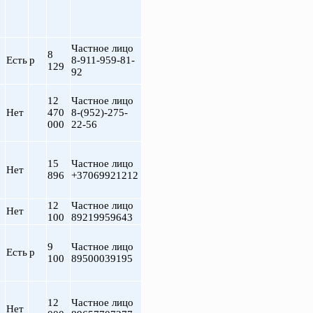
Частное лицо
8
Есть
р
8-911-959-81-
129
92
12
Частное лицо
Нет
470
8-(952)-275-
000
22-56
15
Частное лицо
Нет
896
+37069921212
12
Частное лицо
Нет
100
89219959643
9
Частное лицо
Есть
р
100
89500039195
12
Частное лицо
Нет