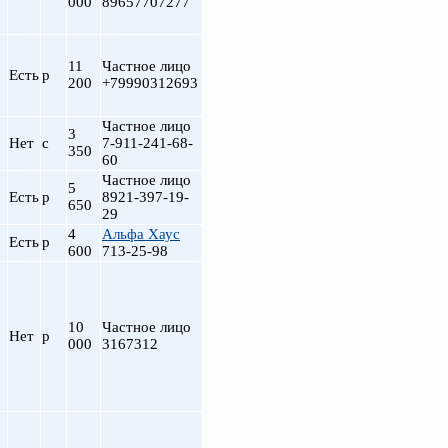
000
89657707277
11
Частное лицо
Есть
р
200
+79990312693
Частное лицо
3
Нет
с
7-911-241-68-
350
60
Частное лицо
5
Есть
р
8921-397-19-
650
29
т
4
Альфа Хаус
Есть
р
600
713-25-98
10
Частное лицо
Нет
р
000
3167312