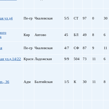
пр. Просвещения
Приморская
Пролетарская
ая ул д4
Пе-гр
Чкаловская
5/5
СТ
97
0
30
Пушкинская
Рыбацкое
Садовая
ного
Кир
Автово
45
БЛ
49
8
6
а
Сенная пл.
Спортивная
ая
Пе-гр
Чкаловская
4/7
СФ
87
9
11
Старая Деревня
Технологический ин-
ая ул.д.14/22
Красн
Ладожская
9/9
504
73
11
6
Удельная
ул. Дыбенко
Фрунзенская
Черная речка
р., 36
Адм
Балтийская
1/5
К
30
11
8
Чернышевская
Чкаловская
Электросила