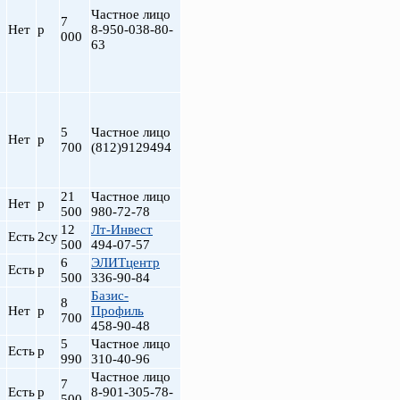
Частное лицо
7
Нет
р
8-950-038-80-
000
63
5
Частное лицо
Нет
р
700
(812)9129494
21
Частное лицо
Нет
р
500
980-72-78
12
Лт-Инвест
Есть
2су
500
494-07-57
6
ЭЛИТцентр
Есть
р
500
336-90-84
Базис-
8
Нет
р
Профиль
700
458-90-48
5
Частное лицо
Есть
р
990
310-40-96
Частное лицо
7
Есть
р
8-901-305-78-
500