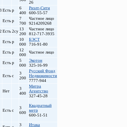
26
6
Риэлт-Сити
3
Есть
р
400
600-55-57
7
Частное лицо
Есть
р
700
9214209268
13
Частное лицо
2
Есть
2су
200
812-717-3935
10
БЭСТ
Есть
р
000
716-91-80
12
Есть
р
Частное лицо
000
5
Экотон
Есть
р
000
325-16-99
Русский Фонд
3
Есть
с
Недвижимости
200
7777-944
Митра
3
Нет
Агентство
400
327-45-28
Квадратный
3
Есть
с
метр
600
600-51-51
3
Итака