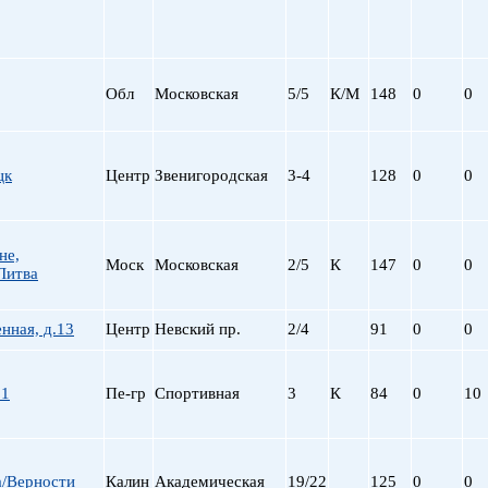
Сталинский
Маяковская
Старый фонд (СФ)
Московская
Хрущевка
Московские ворота
Нарвская
Обл
Московская
5/5
К/М
148
0
0
Невский пр.
Новочеркасская
Обводный Канал
цк
Центр
Звенигородская
3-4
128
0
0
Обухово
Озерки
Парк Победы
не,
Парнас
Моск
Московская
2/5
К
147
0
0
Литва
Петроградская
Пионерская
нная, д.13
Центр
Невский пр.
2/4
91
0
0
пл. Ал. Невского
пл. Восстания
пл. Ленина
21
Пе-гр
Спортивная
3
К
84
0
10
пл. Мужества
Политехническая
пр. Большевиков
пр. Ветеранов
а/Верности
Калин
Академическая
19/22
125
0
0