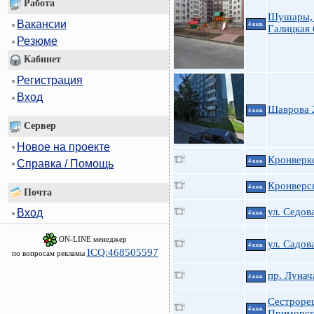
Работа
Шушары, С
Вакансии
4 ккв.
Галицкая 
Резюме
Кабинет
Регистрация
Вход
Шаврова 
4 ккв.
Сервер
Новое на проекте
Кронверкс
Справка / Помощь
4 ккв.
Кронверск
4 ккв.
Почта
ул. Седова
Вход
4 ккв.
ON-LINE менеджер
ул. Садов
4 ккв.
ICQ:468505597
по вопросам рекламы
пр. Лунач
4 ккв.
Сестроре
4 ккв.
Приморск