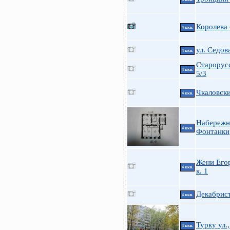
Королева
4 ккв.
ул. Седова
4 ккв.
Старорусс
4 ккв.
5/3
Чкаловски
4 ккв.
Набережн
4 ккв.
Фонтанки
Жени Его
4 ккв.
к. 1
Декабрис
4 ккв.
Турку ул.,
4 ккв.