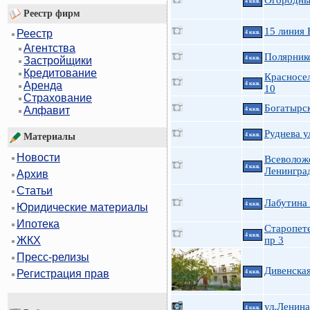
Огородны
4 ккв.
Реестр фирм
15 линия 
Реестр
4 ккв.
Агентства
Полярнико
4 ккв.
Застройщики
Кредитование
Красносел
Аренда
4 ккв.
10
Страхование
Богатырск
Алфавит
4 ккв.
Руднева у
4 ккв.
Материалы
Новости
Всеволож
4 ккв.
Ленингра
Архив
Статьи
Лабутина
4 ккв.
Юридические материалы
Ипотека
Старопет
4 ккв.
пр 3
ЖКХ
Пресс-релизы
Дивенская
Регистрация прав
4 ккв.
ул.Ленина
4 ккв.