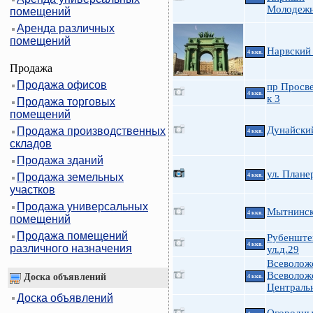
Молодеж
помещений
Аренда различных
помещений
Нарвский 
4 ккв.
Продажа
Продажа офисов
пр Просв
4 ккв.
к 3
Продажа торговых
помещений
Дунайский
Продажа производственных
4 ккв.
складов
Продажа зданий
ул. Плане
Продажа земельных
4 ккв.
участков
Продажа универсальных
Мытнинска
4 ккв.
помещений
Продажа помещений
Рубенште
4 ккв.
различного назначения
ул.д.29
Всеволож
Всеволож
Доска объявлений
4 ккв.
Централь
Доска объявлений