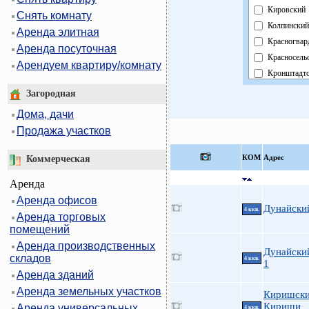
Кировский
Снять комнату
Колпинский
Аренда элитная
Красногвар
Аренда посуточная
Красносель
Арендуем квартиру/комнату
Кронштадт
Курортный
Загородная
Московски
Дома, дачи
Невский
Продажа участков
Область
Павловски
КOМ
Адрес
Коммерческая
Петроградс
Аренда
Петродвор
Аренда офисов
Приморски
Дунайский
4 ккв.
Аренда торговых
Пушкински
помещений
Фрунзенски
Аренда производственных
Центральн
Дунайский
складов
4 ккв.
1
Аренда зданий
Аренда земельных участков
Киришски
Кириши
Аренда универсальных
4 ккв.