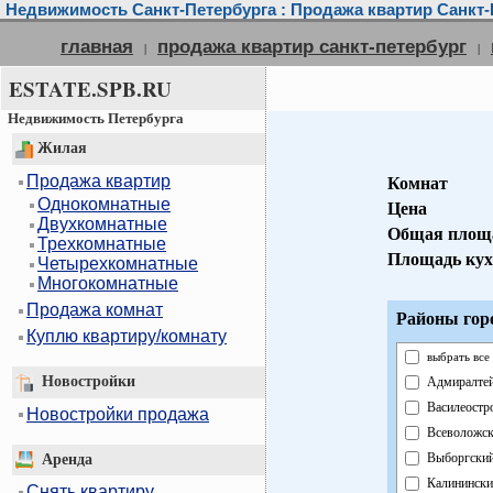
Недвижимость Санкт-Петербурга : Продажа квартир Санкт-
главная
продажа квартир санкт-петербург
|
|
ESTATE.SPB.RU
Недвижимость Петербурга
Жилая
Продажа квартир
Комнат
Однокомнатные
Цена
Двухкомнатные
Общая площ
Трехкомнатные
Площадь ку
Четырехкомнатные
Многокомнатные
Продажа комнат
Районы гор
Куплю квартиру/комнату
выбрать все
Новостройки
Адмиралте
Василеостр
Новостройки продажа
Всеволожс
Выборгски
Аренда
Калинински
Снять квартиру