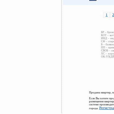
1
БР – бреж
КОТ – кот
ИНД – инд
СФ – стар
Б – балкон
ПП – прям
СВОБ – св
ХС – хоро
ОК-УЛ(ДВ)
Продажа квартир, п
Если Вы хотите про
размещения квартир
системе производит
Регистр
города.