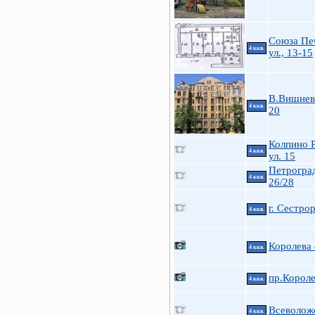
Союза Пе
4 ккв.
ул., 13-15
В.Вишневс
4 ккв.
20
Колпино 
4 ккв.
ул. 15
Петроград
4 ккв.
26/28
г. Сестро
4 ккв.
Королева
4 ккв.
пр.Короле
4 ккв.
Всеволожс
4 ккв.