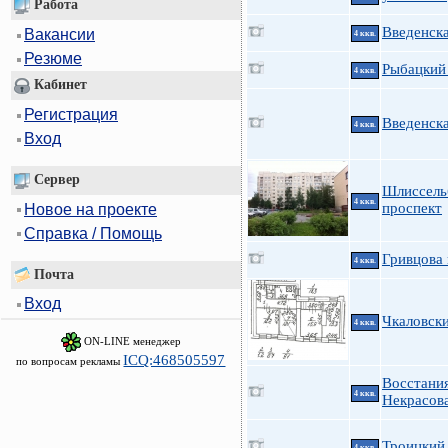
Работа
Введенска
Вакансии
4 ккв.
Резюме
Рыбацкий 
4 ккв.
Кабинет
Регистрация
Введенск
4 ккв.
Вход
Сервер
Шлиссель
4 ккв.
проспект
Новое на проекте
Справка / Помощь
Гривцова 
4 ккв.
Почта
Вход
Чкаловски
4 ккв.
ON-LINE менеджер
ICQ:468505597
по вопросам рекламы
Восстания
4 ккв.
Некрасов
Троицкий 
4 ккв.