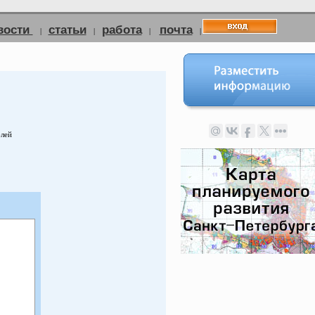
вости
статьи
работа
почта
|
|
|
|
блей