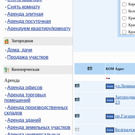
Кир
Снять комнату
Кол
Аренда элитная
Кра
Аренда посуточная
Кра
Арендуем квартиру/комнату
Кро
Кур
Загородная
Мос
Дома, дачи
Нев
Продажа участков
Обл
Пав
КOМ
Адрес
Коммерческая
Пет
Аренда
Пет
ул.Ленина
Аренда офисов
4 ккв.
При
Аренда торговых
Пуш
Загородн
помещений
4 ккв.
Фру
23
Аренда производственных
Цен
складов
пр.Гагари
4 ккв.
Аренда зданий
Аренда земельных участков
Белградск
4 ккв.
Аренда универсальных