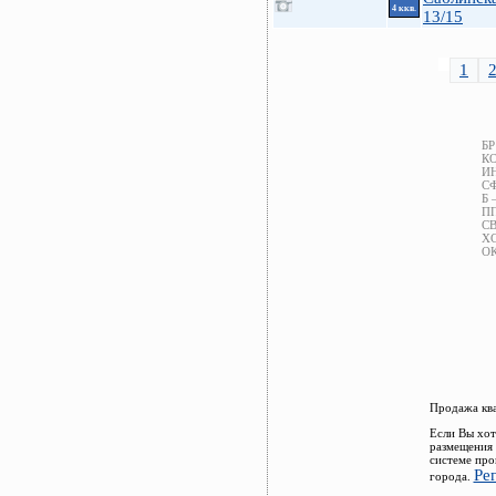
4 ккв.
13/15
1
БР
КО
ИН
СФ
Б 
ПП
СВ
ХС
ОК
Продажа ква
Если Вы хот
размещения 
системе про
Ре
города.