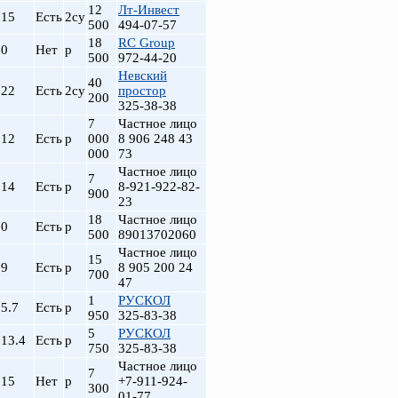
12
Лт-Инвест
15
Есть
2су
500
494-07-57
18
RC Group
а
0
Нет
р
500
972-44-20
Невский
40
22
Есть
2су
простор
200
325-38-38
7
Частное лицо
12
Есть
р
000
8 906 248 43
000
73
Частное лицо
7
14
Есть
р
8-921-922-82-
900
23
18
Частное лицо
0
Есть
р
500
89013702060
Частное лицо
15
9
Есть
р
8 905 200 24
700
47
1
РУСКОЛ
5.7
Есть
р
950
325-83-38
5
РУСКОЛ
13.4
Есть
р
750
325-83-38
Частное лицо
7
15
Нет
р
+7-911-924-
300
01-77