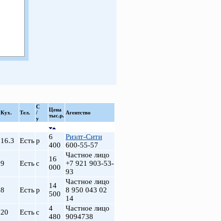
С
Цена
Кух.
Тел.
/
Агентство
тыс.р.
у
.
6
Риэлт-Сити
16.3
Есть
р
400
600-55-57
Частное лицо
16
9
Есть
с
+7 921 903-53-
000
93
Частное лицо
14
8
Есть
р
8 950 043 02
500
14
4
Частное лицо
20
Есть
с
480
9094738