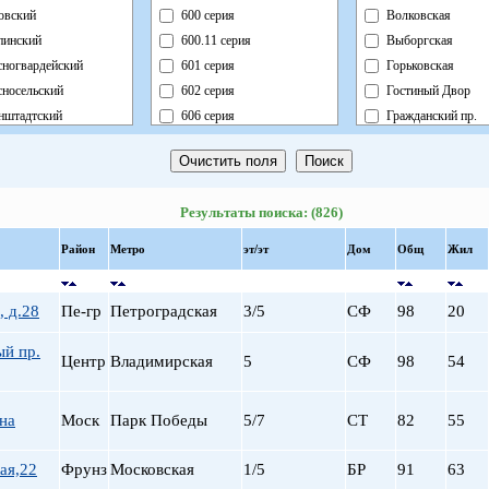
овский
600 серия
Волковская
пинский
600.11 серия
Выборгская
сногвардейский
601 серия
Горьковская
сносельский
602 серия
Гостиный Двор
нштадтский
606 серия
Гражданский пр.
ортный
Блочный
Девяткино
ковский
Брежневка
Достоевская
ский
Деревянный
Елизаровская
Результаты поиска: (826)
асть
Индивидуальный
Звездная
ловский
Кирпично-Монолитный
Звенигородская
Район
Метро
эт/эт
Дом
Общ
Жил
роградский
Кирпичный
Кировский завод
родворцовый
Корабль
Комендантский пр
, д.28
Пе-гр
Петроградская
3/5
СФ
98
20
морский
Коттедж
Крестовский о-в
кинский
Монолит
Купчино
ый пр.
Центр
Владимирская
5
СФ
98
54
нзенский
Немецкий
Ладожская
тральный
Новый Блочный
Ленинский пр.
Панельный
Лесная
на
Моск
Парк Победы
5/7
СТ
82
55
Реконструкция
Лиговский пр.
Ст.Фонд Кап.Рем.
Ломоносовская
ая,22
Фрунз
Московская
1/5
БР
91
63