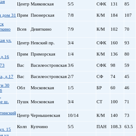
ая
Центр
Маяковская
5/5
СФК
131
85
я дом 31
Прим
Пионерская
7/8
К/М
184
107
ск
ткино
Всев
Девяткино
7/9
К/М
102
70
ая ул.
Центр
Невский пр.
3/4
СФК
160
93
Прим
Приморская
1/4
К/М
136
80
 д.16
 73
Вас
Василеостровская
3/6
СФК
98
59
, д.17
Вас
Василеостровская
2/7
СФ
74
45
ги 30
Обл
Московская
1/5
БР
60
46
б
,
е ш.
Пушк
Московская
3/4
СТ
100
71
тинский
Центр
Чернышевская
10/14
К/М
140
73
Колп
Купчино
5/5
ПАН
108.3
63.5
ул. 15
я ул.