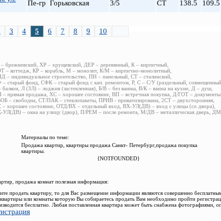
Пе-гр
Горьковская
3/5
СТ
138.5
109.5
2
3
4
5
6
7
8
9
10
>>
 – брежневский, ХР – хрущевский, ДЕР – деревянный, К – кирпичный,
Т – коттедж, КР – корабль, М – монолит, К/М – кирпично-монолитный,
Д – индивидуальное строительство, ПН – панельный, СТ – сталинский,
 – старый фонд, СФК – старый фонд с кап. ремонтом, Р, С – С/У (раздельный, совмещенный
– балкон, Л (ЗЛ) – лоджия (застекленная), Б/В – без ванны, В/К – ванна на кухне, Д – душ,
 – прямая продажа, ХС – хорошее состояние, ВП – встречная покупка, Д/ГОТ – документы
ОБ – свободна, СТ/ПАК – стеклопакеты, ПРИВ - приватизирована, 2СТ – двухсторонняя,
 – хорошее состояние, ОТД/ВХ – отдельный вход, ВХ-УЛ(ДВ) – вход с улицы (со двора),
-УЛ(ДВ) – окна на улицу (двор), П/РЕМ – после ремонта, М/ДВ – металлическая дверь, 
Материалы по теме:
Продажа квартир, квартиры продажа Санкт- Петербург,продажа покупка
квартиры.
{NOTFOUNDED}
ртир, продажа комнат полезная информация:
ите продать квартиру, то для Вас размещение информации являются совершенно бесплатны
квартиры или комнаты которую Вы собираетесь продать Вам необходимо пройти регистрац
изводится бесплатно. Любая поставленная квартира может быть снабжена фотографиями, о
гистрация