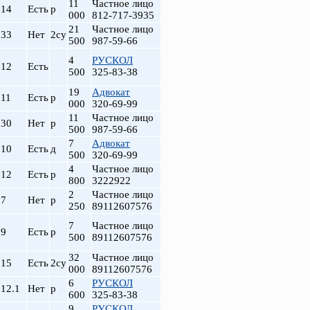
11
Частное лицо
14
Есть
р
000
812-717-3935
21
Частное лицо
33
Нет
2су
500
987-59-66
4
РУСКОЛ
12
Есть
500
325-83-38
19
Адвокат
11
Есть
р
000
320-69-99
11
Частное лицо
30
Нет
р
500
987-59-66
7
Адвокат
10
Есть
д
500
320-69-99
4
Частное лицо
12
Есть
р
800
3222922
2
Частное лицо
7
Нет
р
250
89112607576
7
Частное лицо
9
Есть
р
500
89112607576
32
Частное лицо
15
Есть
2су
000
89112607576
6
РУСКОЛ
12.1
Нет
р
600
325-83-38
9
РУСКОЛ