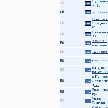
Пушкинск
4 ккв.
ул.18
ул.Главна
4 ккв.
Всеволож
Новодевя
4 ккв.
61
Итальянск
4 ккв.
33
3 линия 1
4 ккв.
половины
14 Линия
4 ккв.
Опочинина
4 ккв.
п.Пудомя
4 ккв.
км. от СП
г. Пушкин
Павловско
4 ккв.
д.31
Большеох
4 ккв.
пр.
Колпино
4 ккв.
Ремезова 
Саблинска