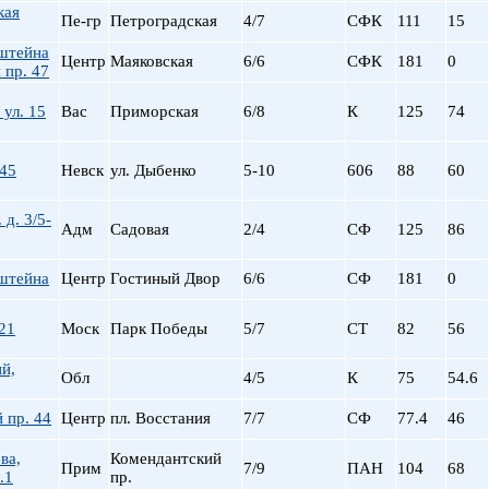
Сталинский
Маяковская
кая
Пе-гр
Петроградская
4/7
СФК
111
15
Старый фонд (СФ)
Московская
нштейна
Хрущевка
Московские ворот
Центр
Маяковская
6/6
СФК
181
0
 пр. 47
Нарвская
Невский пр.
ул. 15
Вас
Приморская
6/8
К
125
74
Новочеркасская
Обводный Канал
 45
Невск
ул. Дыбенко
5-10
606
88
60
Обухово
Озерки
 д. 3/5-
Адм
Садовая
2/4
СФ
125
86
Парк Победы
Парнас
нштейна
Центр
Гостиный Двор
6/6
СФ
181
0
Петроградская
Пионерская
21
Моск
Парк Победы
5/7
СТ
82
56
пл. Ал. Невского
пл. Восстания
й,
Обл
4/5
К
75
54.6
пл. Ленина
пл. Мужества
 пр. 44
Центр
пл. Восстания
7/7
СФ
77.4
46
Политехническая
пр. Большевиков
ва,
Комендантский
Прим
7/9
ПАН
104
68
.1
пр.
пр. Ветеранов