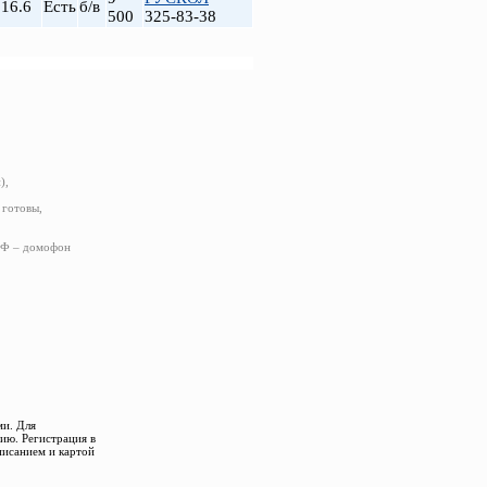
16.6
Есть
б/в
500
325-83-38
),
 готовы,
ДМФ – домофон
ми. Для
ию. Регистрация в
писанием и картой