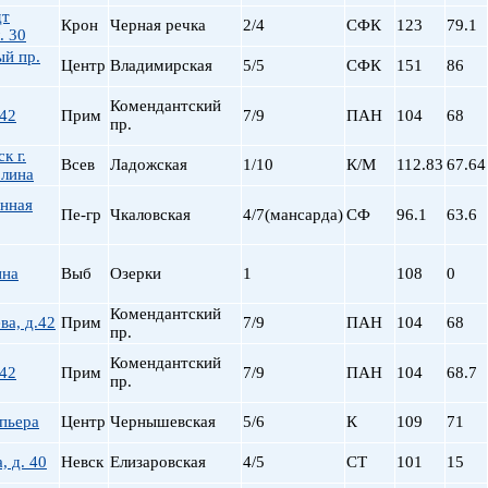
дт
Крон
Черная речка
2/4
СФК
123
79.1
. 30
ый пр.
Центр
Владимирская
5/5
СФК
151
86
Комендантский
 42
Прим
7/9
ПАН
104
68
пр.
к г.
Всев
Ладожская
1/10
К/М
112.83
67.64
лина
инная
Пе-гр
Чкаловская
4/7(мансарда)
СФ
96.1
63.6
ина
Выб
Озерки
1
108
0
Комендантский
ва, д.42
Прим
7/9
ПАН
104
68
пр.
Комендантский
 42
Прим
7/9
ПАН
104
68.7
пр.
пьера
Центр
Чернышевская
5/6
К
109
71
, д. 40
Невск
Елизаровская
4/5
СТ
101
15