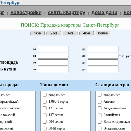
Петербург
рг
новостройки
снять квартиру
дома дачи
но
|
|
|
|
ПОИСК: Продажа квартиры Санкт-Петербург
от
до
от
до
тыс. ру
площадь
от
до
ь кухни
от
до
 города:
Типы домов:
Станции метро:
ать все
выбрать все
выбрать все
иралтейский
1.090.1 серия
Автово
илеостровский
121 серия
Академическая
воложский
137 серия
Балтийская
оргский
504 серия
Василеостровская
ининский
504Д серия
Владимирская