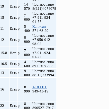
14
Частное лицо
19
Есть
р
570
8(921)4074078
Частное лицо
7
15
Есть
р
+7-911-924-
000
01-77
5
Капитан
11
Есть
р
400
571-68-29
Частное лицо
8
12
Есть
р
+7 950-012-
900
98-02
Частное лицо
7
15.8
Нет
р
+7-911-924-
н-т
000
01-77
4
Частное лицо
10.5
Есть
р
600
89119185368
9
Частное лицо
13
Есть
с
000
8(911)7339941
8
АТЛАНТ
16
Есть
р
990
949-43-19
8
Частное лицо
22
Есть
р
000
89052717917