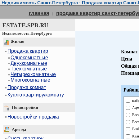
Недвижимость Санкт-Петербурга : Продажа квартир Санкт-
главная
продажа квартир санкт-петербу
|
ESTATE.SPB.RU
Недвижимость Петербурга
Жилая
Продажа квартир
Комнат
Однокомнатные
Цена
Двухкомнатные
Общая 
Трехкомнатные
Площад
Четырехкомнатные
Многокомнатные
Продажа комнат
Районы
Куплю квартиру/комнату
выбр
Новостройки
Адм
Вас
Новостройки продажа
Все
Выб
Аренда
Кал
Снять квартиру