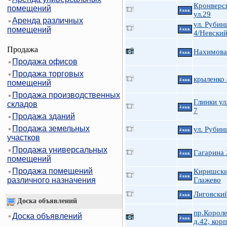
Кронверс
помещений
4 ккв.
ул.29
Аренда различных
ул. Руби
помещений
4 ккв.
4/Невский
Продажа
Нахимова 
4 ккв.
Продажа офисов
Продажа торговых
крыленко
4 ккв.
помещений
Продажа производственных
Глинки ул.
складов
4 ккв.
7
Продажа зданий
Продажа земельных
ул. Руби
4 ккв.
участков
Продажа универсальных
Гагарина 
4 ккв.
помещений
Продажа помещений
Киришски
4 ккв.
различного назначения
Глажево
Лиговский
4 ккв.
Доска объявлений
пр.Короле
Доска объявлений
4 ккв.
д.42, корп