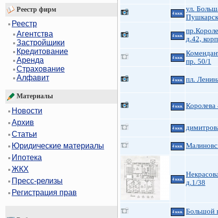
ул. Больш
Реестр фирм
4 ккв.
Пушкарск
Реестр
пр.Короле
Агентства
4 ккв.
д.42, корп
Застройщики
Кредитование
Комендан
4 ккв.
Аренда
пр. 50/1
Страхование
Алфавит
пл. Ленин
4 ккв.
Материалы
Королева
4 ккв.
Новости
Архив
димитров
4 ккв.
Статьи
Малиновс
Юридические материалы
4 ккв.
Ипотека
ЖКХ
Некрасова
Пресс-релизы
4 ккв.
д.1/38
Регистрация прав
Большой п
4 ккв.