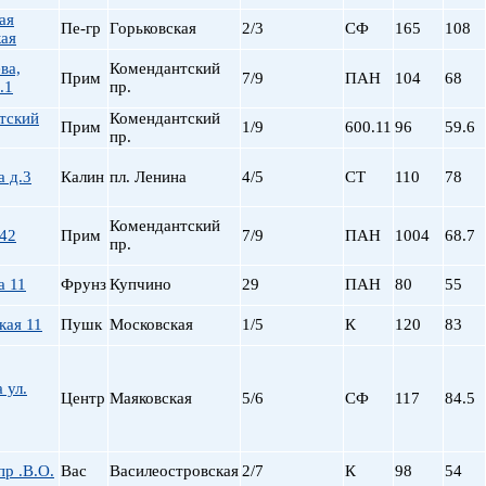
пр. Просвещения
ая
Пе-гр
Горьковская
2/3
СФ
165
108
ая
Приморская
Пролетарская
ва,
Комендантский
Прим
7/9
ПАН
104
68
.1
пр.
Пушкинская
Рыбацкое
тский
Комендантский
Прим
1/9
600.11
96
59.6
пр.
Садовая
Сенная пл.
а д.3
Калин
пл. Ленина
4/5
СТ
110
78
Спортивная
Старая Деревня
Комендантский
 42
Прим
7/9
ПАН
1004
68.7
Технологический и
пр.
Удельная
а 11
Фрунз
Купчино
29
ПАН
80
55
ул. Дыбенко
Фрунзенская
кая 11
Пушк
Московская
1/5
К
120
83
Черная речка
Чернышевская
 ул.
Чкаловская
Центр
Маяковская
5/6
СФ
117
84.5
Электросила
р .В.О.
Вас
Василеостровская
2/7
К
98
54