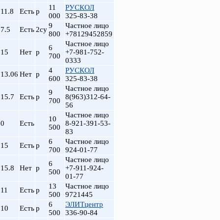
11
РУСКОЛ
11.8
Есть
р
000
325-83-38
9
Частное лицо
7.5
Есть
2су
800
+78129452859
Частное лицо
6
15
Нет
р
+7-981-752-
700
0333
4
РУСКОЛ
13.06
Нет
р
600
325-83-38
Частное лицо
9
15.7
Есть
р
8(963)312-64-
700
56
Частное лицо
10
0
Есть
8-921-391-53-
500
83
6
Частное лицо
15
Есть
р
700
924-01-77
Частное лицо
6
15.8
Нет
р
+7-911-924-
500
01-77
13
Частное лицо
11
Есть
р
500
9721445
6
ЭЛИТцентр
10
Есть
р
500
336-90-84