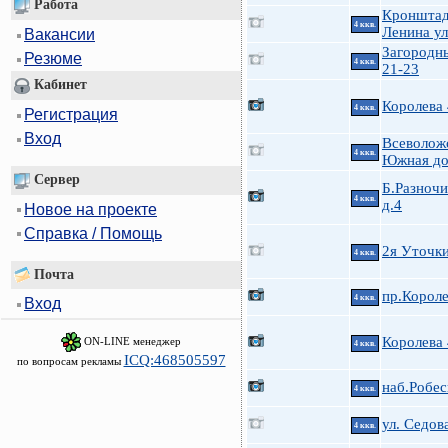
Работа
Кроншта
4 ккв.
Ленина ул
Вакансии
Загородн
Резюме
4 ккв.
21-23
Кабинет
Королева
4 ккв.
Регистрация
Вход
Всеволожс
4 ккв.
Южная до
Сервер
Б.Разноч
4 ккв.
д.4
Новое на проекте
Справка / Помощь
2я Уточк
4 ккв.
Почта
пр.Короле
4 ккв.
Вход
Королева
ON-LINE менеджер
4 ккв.
ICQ:468505597
по вопросам рекламы
наб.Робес
4 ккв.
ул. Седова
4 ккв.