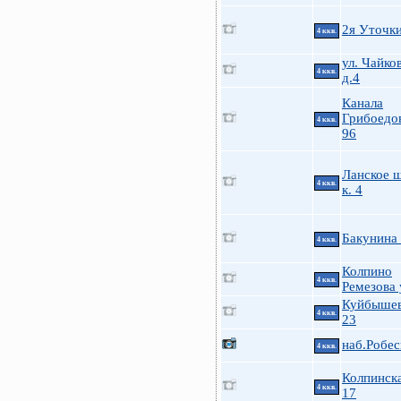
2я Уточк
4 ккв.
ул. Чайко
4 ккв.
д.4
Канала
Грибоедов
4 ккв.
96
Ланское ш
4 ккв.
к. 4
Бакунина 
4 ккв.
Колпино
4 ккв.
Ремезова 
Куйбышева
4 ккв.
23
наб.Робес
4 ккв.
Колпинска
4 ккв.
17