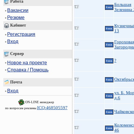
Работа
Большая
4 ккв.
Зеленина 
Вакансии
Резюме
Кабинет
Кузнечны
4 ккв.
13
Регистрация
Вход
Гороховая
4 ккв.
Загородн
Сервер
?
4 ккв.
Новое на проекте
Справка / Помощь
Октябрьс
4 ккв.
Почта
Вход
ул. Б. Мо
4 ккв.
д.6
ON-LINE менеджер
ICQ:468505597
по вопросам рекламы
Чайковско
4 ккв.
Коломенск
4 ккв.
46