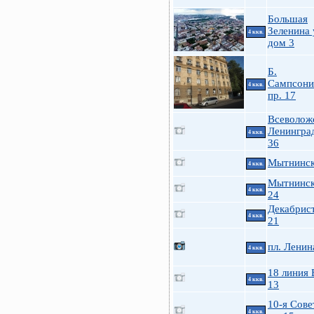
Большая
Зеленина 
4 ккв.
дом 3
Б.
Сампсони
4 ккв.
пр. 17
Всеволож
Ленингра
4 ккв.
36
Мытнинск
4 ккв.
Мытнинск
4 ккв.
24
Декабрист
4 ккв.
21
пл. Ленин
4 ккв.
18 линия 
4 ккв.
13
10-я Сове
4 ккв.