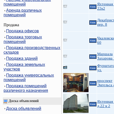
помещений
Яхтенная 
4 ккв.
22к2
Аренда различных
помещений
Декабрис
4 ккв.
пер. 8
Продажа
Продажа офисов
Продажа торговых
Чкаловски
помещений
4 ккв.
60
Продажа производственных
складов
Маршала
4 ккв.
Продажа зданий
Захарова 
Продажа земельных
Фурштатс
участков
4 ккв.
ул.
Продажа универсальных
помещений
проспект
4 ккв.
Энгельса 
Продажа помещений
различного назначения
Доска объявлений
Яхтенная 
4 ккв.
д.22 к 2
Доска объявлений