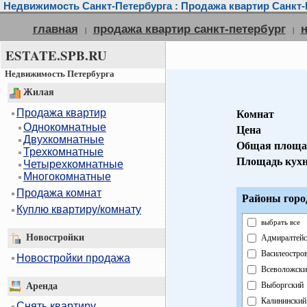
Недвижимость Санкт-Петербурга : Продажа квартир Санкт-
главная
продажа квартир санкт-петербург
|
|
ESTATE.SPB.RU
Недвижимость Петербурга
Жилая
Продажа квартир
Комнат
Однокомнатные
Цена
Двухкомнатные
Общая площа
Трехкомнатные
Площадь кух
Четырехкомнатные
Многокомнатные
Продажа комнат
Районы горо
Куплю квартиру/комнату
выбрать все
Новостройки
Адмиралтейс
Василеостро
Новостройки продажа
Всеволожски
Выборгский
Аренда
Калининский
Снять квартиру