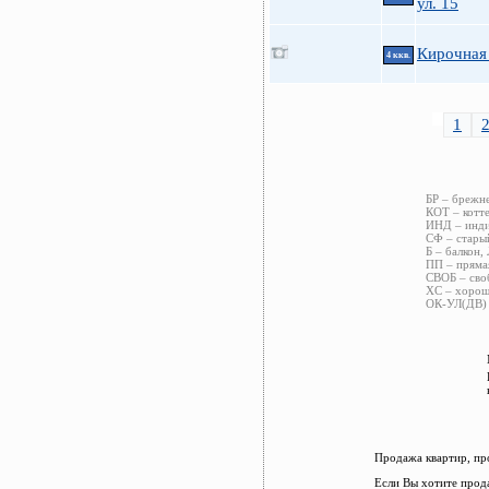
ул. 15
Кирочная 
4 ккв.
1
БР – брежн
КОТ – котт
ИНД – инди
СФ – старый
Б – балкон,
ПП – пряма
СВОБ – сво
ХС – хорош
ОК-УЛ(ДВ) 
Продажа квартир, пр
Если Вы хотите прод