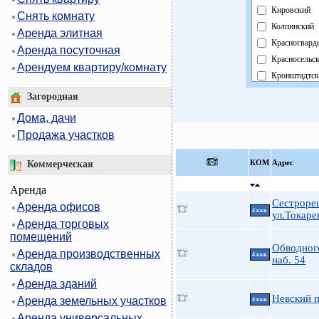
Кировский
Снять комнату
Колпинский
Аренда элитная
Красногвард
Аренда посуточная
Красносельс
Арендуем квартиру/комнату
Кронштадтск
Курортный
Загородная
Московский
Дома, дачи
Невский
Продажа участков
Область
Павловский
КOМ
Адрес
Коммерческая
Петроградск
Аренда
Петродворц
Сестроре
Аренда офисов
Приморский
4 ккв.
ул.Токарев
Аренда торговых
Пушкинский
помещений
Фрунзенский
Обводного
Аренда производственных
Центральный
4 ккв.
наб. 54
складов
Аренда зданий
Невский п
Аренда земельных участков
4 ккв.
Аренда универсальных