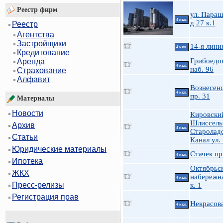
Реестр фирм
ул. Пара
4 ккв.
д 27 к.1
Реестр
Агентства
Застройщики
14-я линия
4 ккв.
Кредитование
Грибоедов
Аренда
4 ккв.
наб. 96
Страхование
Алфавит
Вознесен
4 ккв.
пр. 31
Материалы
Новости
Кировски
Шлиссельб
Архив
4 ккв.
Старолад
Статьи
Канал ул.
Юридические материалы
Стачек пр
4 ккв.
Ипотека
Октябрьс
ЖКХ
набережна
4 ккв.
Пресс-релизы
к. 1
Регистрация прав
Некрасов
4 ккв.