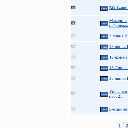
ВО 14лин.
4 ккв.
Макарова
4 ккв.
набережна
3 линия В
4 ккв.
18 линия 
4 ккв.
Тучков пе
4 ккв.
18 Линия
4 ккв.
15 линия 
4 ккв.
Универси
4 ккв.
наб. 25
5-я линия
4 ккв.
1