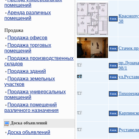
помещений
Аренда различных
Краснопу
помещений
4 ккв.
38
Продажа
Продажа офисов
Продажа торговых
Стачек пр
4 ккв.
помещений
Продажа производственных
пр.Лунача
складов
4 ккв.
98/1
Продажа зданий
ул.Рустав
4 ккв.
Продажа земельных
участков
Продажа универсальных
Тихорецки
4 ккв.
помещений
Продажа помещений
различного назначения
Карпинско
4 ккв.
Доска объявлений
Руставели
4 ккв.
Доска объявлений