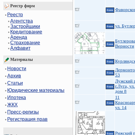
Реестр фирм
Фаворског
4 ккв.
Реестр
Агентства
ул. Бутле
Застройщики
4 ккв.
Кредитование
Аренда
Бутлерова
Страхование
4 ккв.
Верности
Алфавит
Материалы
Курляндск
4 ккв.
Новости
Лермонто
4 ккв.
53
Архив
Лужский 
Статьи
г.Луга, у
4 ккв.
Юридические материалы
дом 8
11
Ипотека
Красноар
4 ккв.
ЖКХ
ул. 14
Пресс-релизы
Регистрация прав
Рижский п
4 ккв.