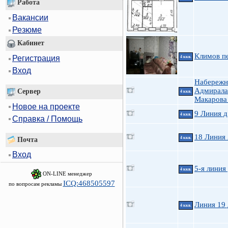
Работа
Вакансии
Резюме
Кабинет
Климов пе
Регистрация
4 ккв.
Вход
Набережн
Адмирала
Сервер
4 ккв.
Макарова
Новое на проекте
9 Линия д
4 ккв.
Справка / Помощь
18 Линия
4 ккв.
Почта
Вход
5-я линия 
4 ккв.
ON-LINE менеджер
ICQ:468505597
по вопросам рекламы
Линия 19 
4 ккв.