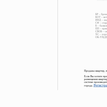
БР – бреж
КОТ – кот
ИНД – инд
СФ – стар
Б – балкон
ПП – прям
СВОБ – св
ХС – хоро
ОК-УЛ(ДВ)
Продажа квартир, 
Если Вы хотите про
размещения кварти
системе производит
Регистр
города.