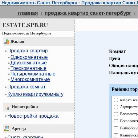
Недвижимость Санкт-Петербурга : Продажа квартир Санкт-
главная
продажа квартир санкт-петербург
|
|
ESTATE.SPB.RU
Недвижимость Петербурга
Жилая
Продажа квартир
Комнат
Однокомнатные
Цена
Двухкомнатные
Общая площ
Трехкомнатные
Площадь ку
Четырехкомнатные
Многокомнатные
Продажа комнат
Районы гор
Куплю квартиру/комнату
выбрать все
Новостройки
Адмиралте
Василеостр
Новостройки продажа
Всеволожс
Выборгски
Аренда
Калининск
Снять квартиру