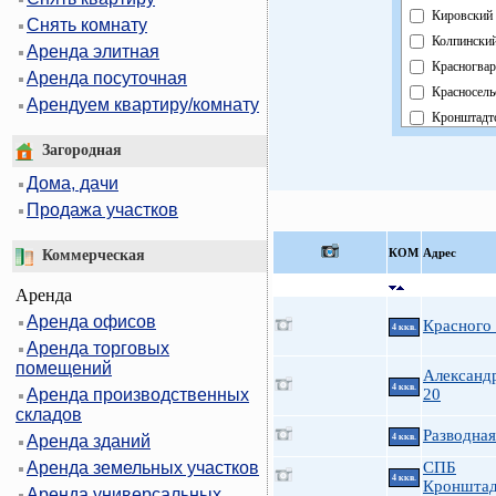
Кировский
Снять комнату
Колпински
Аренда элитная
Красногвар
Аренда посуточная
Красносель
Арендуем квартиру/комнату
Кронштадт
Курортный
Загородная
Московски
Дома, дачи
Невский
Продажа участков
Область
Павловски
КOМ
Адрес
Коммерческая
Петроградс
Аренда
Петродвор
Аренда офисов
Приморски
Красного
4 ккв.
Аренда торговых
Пушкински
помещений
Фрунзенск
Александ
4 ккв.
Аренда производственных
20
Центральн
складов
Разводная
Аренда зданий
4 ккв.
Аренда земельных участков
СПБ
4 ккв.
Кронштад
Аренда универсальных