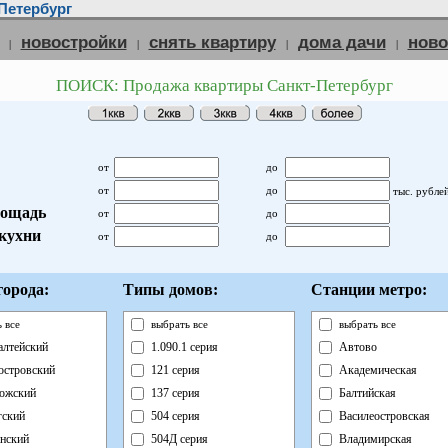
Петербург
новостройки
снять квартиру
дома дачи
нов
|
|
|
|
ПОИСК: Продажа квартиры Санкт-Петербург
от
до
от
до
тыс. рубле
ощадь
от
до
кухни
от
до
орода:
Типы домов:
Станции метро:
 все
выбрать все
выбрать все
лтейский
1.090.1 серия
Автово
островский
121 серия
Академическая
ожский
137 серия
Балтийская
ский
504 серия
Василеостровская
нский
504Д серия
Владимирская