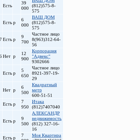
ВАШ ДОМ
39
Есть
(812)575-8-
000
575
ВАШ ДОМ
6
Есть
р
(812)575-8-
000
575
Частное лицо
9
7
Есть
р
8(963)312-64-
700
56
Корпорация
12
6
Нет
р
"Адвекс"
900
9302666
Частное лицо
5
Есть
р
8921-397-19-
650
29
Квадратный
6
Нет
р
метр
500
600-51-51
7
Итака
Есть
р
950
(812)7407040
АЛЕКСАНДР
9
недвижимость
Есть
р
500
(812) 327-16-
16
7
Моя Квартира
Есть
р