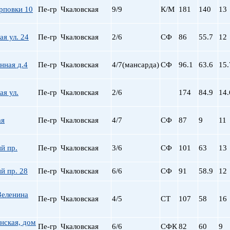
арповки 10
Пе-гр
Чкаловская
9/9
К/М
181
140
13
я ул. 24
Пе-гр
Чкаловская
2/6
СФ
86
55.7
12
нная д.4
Пе-гр
Чкаловская
4/7(мансарда)
СФ
96.1
63.6
15.
я ул.
Пе-гр
Чкаловская
2/6
174
84.9
14.
ая
Пе-гр
Чкаловская
4/7
СФ
87
9
11
й пр.
Пе-гр
Чкаловская
3/6
СФ
101
63
13
й пр. 28
Пе-гр
Чкаловская
6/6
СФ
91
58.9
12
Зеленина
Пе-гр
Чкаловская
4/5
СТ
107
58
16
нская, дом
Пе-гр
Чкаловская
6/6
СФК
82
60
9