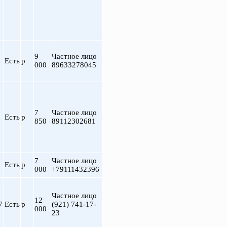
9
Частное лицо
Есть
р
000
89633278045
7
Частное лицо
т
Есть
р
850
89112302681
7
Частное лицо
Есть
р
000
+79111432396
Частное лицо
12
7
Есть
р
(921) 741-17-
000
23