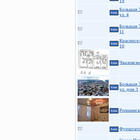
19
Большая 
4 ккв.
ул. 4
Большая 
4 ккв.
11
Красносел
4 ккв.
10
Чкаловски
4 ккв.
Большая 
4 ккв.
ул. дом 3
Ропшинск
4 ккв.
Фурштатск
4 ккв.