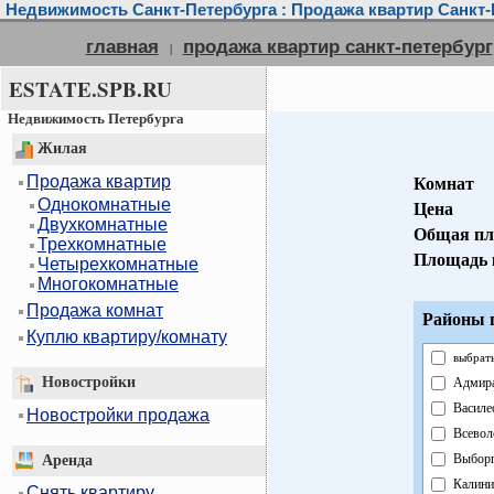
Недвижимость Санкт-Петербурга : Продажа квартир Санкт-
главная
продажа квартир санкт-петербург
|
ESTATE.SPB.RU
Недвижимость Петербурга
Жилая
Продажа квартир
Комнат
Однокомнатные
Цена
Двухкомнатные
Общая пл
Трехкомнатные
Площадь 
Четырехкомнатные
Многокомнатные
Продажа комнат
Районы г
Куплю квартиру/комнату
выбрать
Новостройки
Адмира
Василе
Новостройки продажа
Всевол
Выборг
Аренда
Калини
Снять квартиру