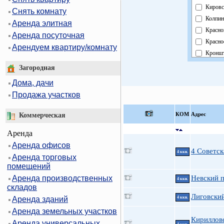
Кировс
Снять комнату
Колпин
Аренда элитная
Красно
Аренда посуточная
Красно
Арендуем квартиру/комнату
Кроншт
Курорт
Загородная
Москов
Дома, дачи
Невски
Продажа участков
Област
Павлов
КOМ
Адрес
Коммерческая
Петрог
Аренда
Петрод
Аренда офисов
Примо
4 Советск
4 ккв.
Аренда торговых
Пушки
помещений
Фрунзе
Аренда производственных
Невский п
Центра
4 ккв.
складов
Лиговский
Аренда зданий
4 ккв.
Аренда земельных участков
Кирилловс
Аренда универсальных