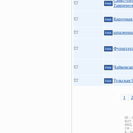
Санкт-Пе
4 ккв.
Таврическ
Кирочная 
4 ккв.
шпалерна
4 ккв.
Фурштатск
4 ккв.
Чайковско
4 ккв.
Тульская 
4 ккв.
1
БР – 
КОТ –
ИНД –
СФ – 
Б – б