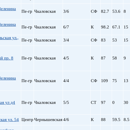
Зеленина
Пе-гр
Чкаловская
3/6
СФ
82.7
53.6
8
Зеленина
Пе-гр
Чкаловская
6/7
К
98.2
67.1
15
ьская ул.,
Пе-гр
Чкаловская
3/4
СФ
83
53
15
й пр. 8
Пе-гр
Чкаловская
4/5
К
87
58
9
Зеленина
Пе-гр
Чкаловская
4/4
СФ
109
75
13
ая ул д4
Пе-гр
Чкаловская
5/5
СТ
97
0
30
ая ул. 54
Центр
Чернышевская
4/6
К
88
59.5
8.5