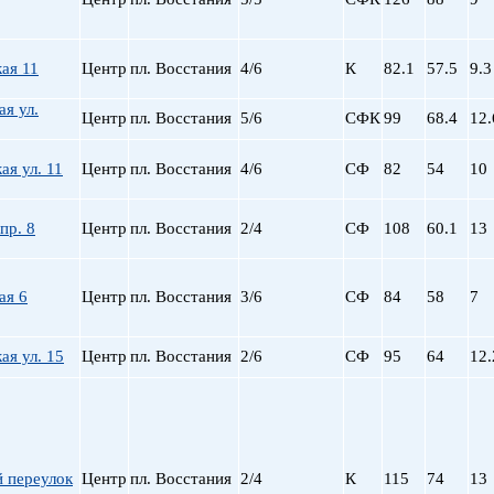
Сталинский
Маяковская
Старый фонд (СФ)
Московская
Хрущевка
Московские ворота
ая 11
Центр
пл. Восстания
4/6
К
82.1
57.5
9.3
Нарвская
Невский пр.
ая ул.
Центр
пл. Восстания
5/6
СФК
99
68.4
12.
Новочеркасская
Обводный Канал
я ул. 11
Центр
пл. Восстания
4/6
СФ
82
54
10
Обухово
Озерки
пр. 8
Центр
пл. Восстания
2/4
СФ
108
60.1
13
Парк Победы
Парнас
Петроградская
ая 6
Центр
пл. Восстания
3/6
СФ
84
58
7
Пионерская
пл. Ал. Невского
я ул. 15
Центр
пл. Восстания
2/6
СФ
95
64
12.
пл. Восстания
пл. Ленина
пл. Мужества
Политехническая
пр. Большевиков
 переулок
Центр
пл. Восстания
2/4
К
115
74
13
пр. Ветеранов