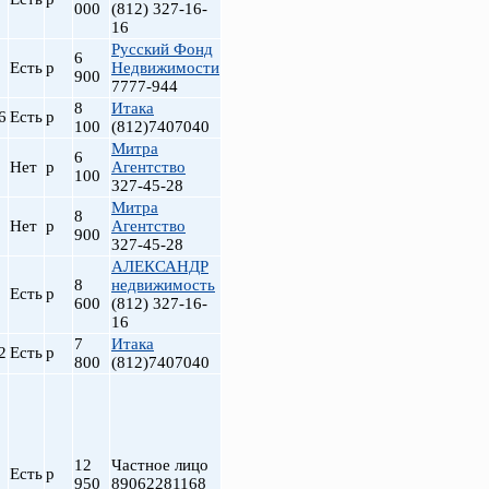
000
(812) 327-16-
16
Русский Фонд
6
Есть
р
Недвижимости
900
7777-944
8
Итака
6
Есть
р
100
(812)7407040
Митра
6
Нет
р
Агентство
100
327-45-28
Митра
8
Нет
р
Агентство
900
327-45-28
АЛЕКСАНДР
8
недвижимость
Есть
р
600
(812) 327-16-
16
7
Итака
2
Есть
р
800
(812)7407040
12
Частное лицо
Есть
р
950
89062281168