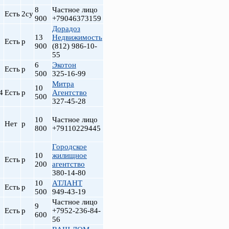
8
Частное лицо
Есть
2су
900
+79046373159
Дорадоз
13
Недвижимость
Есть
р
900
(812) 986-10-
55
6
Экотон
Есть
р
500
325-16-99
Митра
10
4
Есть
р
Агентство
500
327-45-28
10
Частное лицо
Нет
р
800
+79110229445
Городское
10
жилищное
Есть
р
200
агентство
380-14-80
10
АТЛАНТ
Есть
р
500
949-43-19
Частное лицо
9
Есть
р
+7952-236-84-
600
56