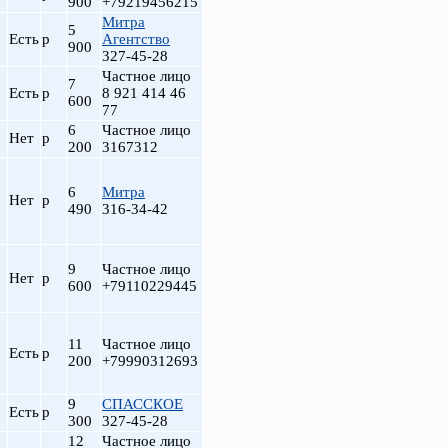
900
+79219456215
Митра
5
Есть
р
Агентство
900
327-45-28
Частное лицо
7
Есть
р
8 921 414 46
600
77
6
Частное лицо
Нет
р
200
3167312
6
Митра
Нет
р
490
316-34-42
9
Частное лицо
Нет
р
600
+79110229445
11
Частное лицо
Есть
р
200
+79990312693
9
СПАССКОЕ
Есть
р
300
327-45-28
12
Частное лицо