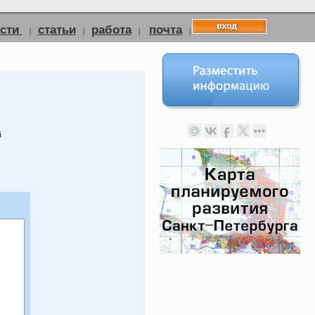
ости
статьи
работа
почта
|
|
|
|
й