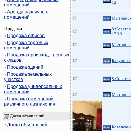
4 ккв.
12
помещений
Аренда различных
помещений
Мытнинск
4 ккв.
Продажа
8 Советск
4 ккв.
17/19
Продажа офисов
Продажа торговых
Мытнинска
4 ккв.
помещений
Продажа производственных
складов
Бакунина 
4 ккв.
Продажа зданий
Продажа земельных
8 Советск
участков
4 ккв.
Продажа универсальных
помещений
Мытнинска
4 ккв.
Продажа помещений
различного назначения
Доска объявлений
Доска объявлений
Ковенский
4 ккв.