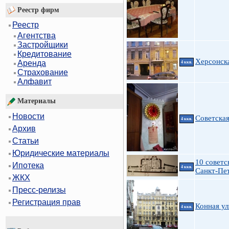
Реестр фирм
Реестр
Агентства
Застройщики
Кредитование
Херсонск
Аренда
4 ккв.
Страхование
Алфавит
Материалы
Новости
Советская
4 ккв.
Архив
Статьи
Юридические материалы
10 советск
Ипотека
4 ккв.
Санкт-Пе
ЖКХ
Пресс-релизы
Регистрация прав
Конная ул
4 ккв.