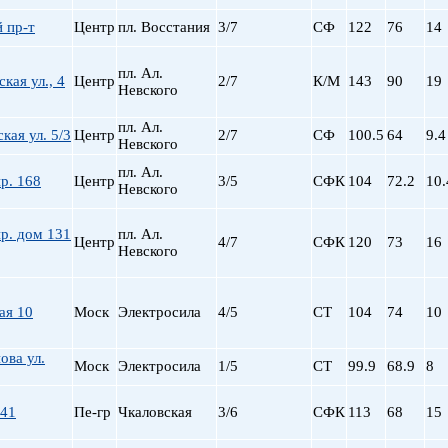
 пр-т
Центр
пл. Восстания
3/7
СФ
122
76
14
пл. Ал.
кая ул., 4
Центр
2/7
К/М
143
90
19
Невского
пл. Ал.
кая ул. 5/3
Центр
2/7
СФ
100.5
64
9.4
Невского
пл. Ал.
р. 168
Центр
3/5
СФК
104
72.2
10.
Невского
р. дом 131
пл. Ал.
Центр
4/7
СФК
120
73
16
Невского
ая 10
Моск
Электросила
4/5
СТ
104
74
10
ова ул.
Моск
Электросила
1/5
СТ
99.9
68.9
8
а41
Пе-гр
Чкаловская
3/6
СФК
113
68
15