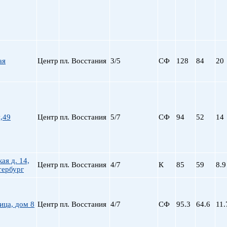
пр. Просвещения
Приморская
Пролетарская
Пушкинская
Рыбацкое
ая
Центр
пл. Восстания
3/5
СФ
128
84
20
Садовая
Сенная пл.
Спортивная
Старая Деревня
Технологический ин-
,49
Центр
пл. Восстания
5/7
СФ
94
52
14
Удельная
ул. Дыбенко
Фрунзенская
Черная речка
ая д. 14,
Центр
пл. Восстания
4/7
К
85
59
8.9
тербург
Чернышевская
Чкаловская
Электросила
ица, дом 8
Центр
пл. Восстания
4/7
СФ
95.3
64.6
11.