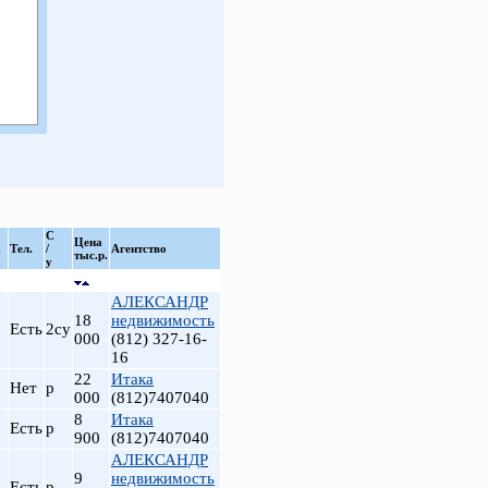
С
Цена
.
Тел.
/
Агентство
тыс.р.
у
АЛЕКСАНДР
18
недвижимость
Есть
2су
000
(812) 327-16-
16
22
Итака
Нет
р
000
(812)7407040
8
Итака
Есть
р
900
(812)7407040
АЛЕКСАНДР
9
недвижимость
Есть
р