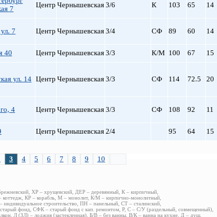
тербург
Центр
Чернышевская
3/6
К
103
65
14
ая 7
ул. 7
Центр
Чернышевская
3/4
СФ
89
60
14
я 40
Центр
Чернышевская
3/3
К/М
100
67
15
ая ул. 14
Центр
Чернышевская
3/3
СФ
114
72.5
20
го, 4
Центр
Чернышевская
3/3
СФ
108
92
11
9
Центр
Чернышевская
2/4
95
64
15
2
3
4
5
6
7
8
9
10
>>
брежневский, ХР – хрущевский, ДЕР – деревянный, К – кирпичный,
 коттедж, КР – корабль, М – монолит, К/М – кирпично-монолитный,
 индивидуальное строительство, ПН – панельный, СТ – сталинский,
старый фонд, СФК – старый фонд с кап. ремонтом, Р, С – С/У (раздельный, совмещенный),
алкон, Л (ЗЛ) – лоджия (застекленная), Б/В – без ванны, В/К – ванна на кухне, Д – душ,