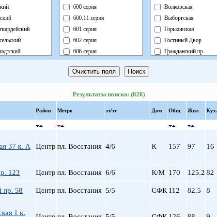
кий
600 серия
Волковская
ский
600.11 серия
Выборгская
гвардейский
601 серия
Горьковская
сельский
602 серия
Гостиный Двор
адтский
606 серия
Гражданский пр.
ный
Блочный
Девяткино
ский
Брежневка
Достоевская
й
Деревянный
Елизаровская
Результаты поиска: (826)
ь
Индивидуальный
Звездная
ский
Кирпично-Монолитный
Звенигородская
Район
Метро
эт/эт
Дом
Общ
Жил
Кух
радский
Кирпичный
Кировский завод
ворцовый
Корабль
Комендантский пр.
рский
Коттедж
Крестовский о-в
ая 37 к. А
Центр
пл. Восстания
4/6
К
157
97
16
нский
Монолит
Купчино
нский
Немецкий
Ладожская
р. 123
Центр
пл. Восстания
6/6
К/М
170
125.2
82
льный
Новый Блочный
Ленинский пр.
Панельный
Лесная
 пр. 58
Центр
пл. Восстания
5/5
СФК
112
82.5
8
Реконструкция
Лиговский пр.
Ст.Фонд Кап.Рем.
Ломоносовская
кая 1 к.
Центр
пл. Восстания
5/5
СФК
126
88
9