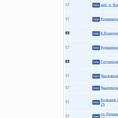
наб. р. К
4 ккв.
Ропшинска
4 ккв.
Б.Разночи
4 ккв.
Ропшинска
4 ккв.
Гатчинск
4 ккв.
Чкаловски
4 ккв.
Чкаловски
4 ккв.
Большая 
4 ккв.
25
ул. Ропши
4 ккв.