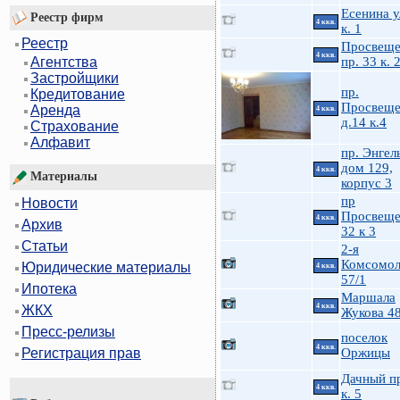
Есенина у
Реестр фирм
4 ккв.
к. 1
Реестр
Просвеще
4 ккв.
пр. 33 к. 
Агентства
Застройщики
пр.
Кредитование
Просвеще
Аренда
4 ккв.
д.14 к.4
Страхование
Алфавит
пр. Энгел
дом 129,
4 ккв.
Материалы
корпус 3
пр
Новости
Просвеще
4 ккв.
Архив
32 к 3
Статьи
2-я
Комсомол
Юридические материалы
4 ккв.
57/1
Ипотека
Маршала
4 ккв.
ЖКХ
Жукова 48
Пресс-релизы
поселок
4 ккв.
Оржицы
Регистрация прав
Дачный пр
4 ккв.
к. 5