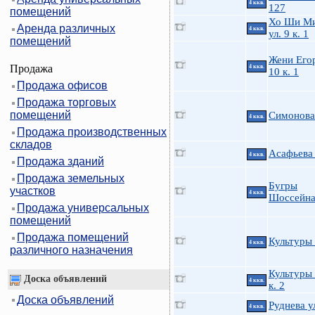
4 ккв.
127
помещений
Хо Ши М
Аренда различных
4 ккв.
ул. 9 к. 1
помещений
Жени Его
Продажа
4 ккв.
10 к. 1
Продажа офисов
Продажа торговых
помещений
Симонова 
4 ккв.
Продажа производственных
складов
Асафьева 
4 ккв.
Продажа зданий
Продажа земельных
Бугры
участков
4 ккв.
Шоссейна
Продажа универсальных
помещений
Продажа помещений
Культуры 
4 ккв.
различного назначения
Культуры 
Доска объявлений
4 ккв.
к. 2
Доска объявлений
Руднева у
4 ккв.