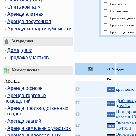
Кировский
Снять комнату
Колпинский
Аренда элитная
Красногвардейск
Аренда посуточная
Красносельский
Арендуем квартиру/комнату
Кронштадтский
Курортный
Загородная
Московский
Дома, дачи
Невский
Продажа участков
Область
Павловский
КOМ
Адрес
Коммерческая
Петроградский
Аренда
Петродворцовый
Аренда офисов
Приморский
крыленко
4 ккв.
Аренда торговых
Пушкинский
Дыбенко у
помещений
Фрунзенский
4 ккв.
дом 24
Аренда производственных
Центральный
Придоро
складов
4 ккв.
аллея д 1
Аренда зданий
Энгельса 
4 ккв.
Аренда земельных участков
134 к. 1
Энгельса 
Аренда универсальных