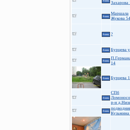
4 ккв.
Захарова 
Маршала
4 ккв.
Жукова 5
?
4 ккв.
Бурцева у
4 ккв.
П.Германа
4 ккв.
14
Бурцева 
4 ккв.
СПб
Ломоносо
4 ккв.
р-н д.Низ
подводни
4 ккв.
Кузьмина