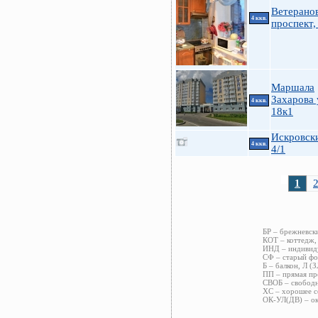
Ветерано
4 ккв.
проспект,
Маршала
Захарова 
4 ккв.
18к1
Искровски
4 ккв.
4/1
1
БР – брежневск
КОТ – коттедж,
ИНД – индивиду
СФ – старый фо
Б – балкон, Л (
ПП – прямая пр
СВОБ – свободн
ХС – хорошее с
ОК-УЛ(ДВ) – ок