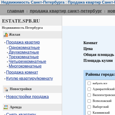
Недвижимость Санкт-Петербурга : Продажа квартир Санкт-
главная
продажа квартир санкт-петербург
нов
|
|
ESTATE.SPB.RU
Недвижимость Петербурга
Жилая
Продажа квартир
Комнат
Однокомнатные
Цена
Двухкомнатные
Общая площадь
Трехкомнатные
Площадь кухни
Четырехкомнатные
Многокомнатные
Продажа комнат
Районы города:
Куплю квартиру/комнату
выбрать все
Новостройки
Адмиралтейский
Василеостровски
Новостройки продажа
Всеволожский
Выборгский
Аренда
Калининский
Снять квартиру