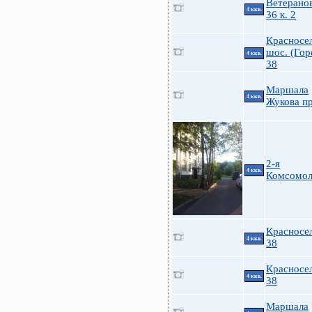
Ветеранов
4 ккв.
36 к. 2
Красносе
шос. (Гор
4 ккв.
38
Маршала
4 ккв.
Жукова пр
2-я
4 ккв.
Комсомол
Красносе
4 ккв.
38
Красносе
4 ккв.
38
Маршала