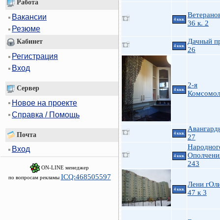
Работа
Ветеранов
Вакансии
4 ккв.
36 к. 2
Резюме
Дачный п
Кабинет
4 ккв.
26
Регистрация
Вход
2-я
Сервер
4 ккв.
Комсомол
Новое на проекте
Справка / Помощь
Авангардн
Почта
4 ккв.
27
Народног
Вход
Ополчени
4 ккв.
243
ON-LINE менеджер
ICQ:468505597
по вопросам рекламы
Лени гОл
4 ккв.
47 к 3