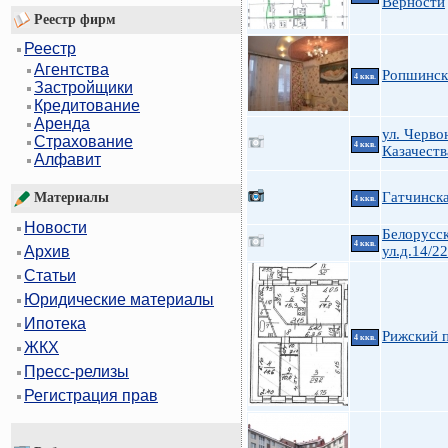
Верности
Реестр фирм
Реестр
Агентства
Ропшинск
4 ккв.
Застройщики
Кредитование
Аренда
ул. Черво
Страхование
4 ккв.
Казачеств
Алфавит
Гатчинск
Материалы
4 ккв.
Новости
Белорусс
4 ккв.
ул.д.14/22
Архив
Статьи
Юридические материалы
Ипотека
Рижский п
4 ккв.
ЖКХ
Пресс-релизы
Регистрация прав