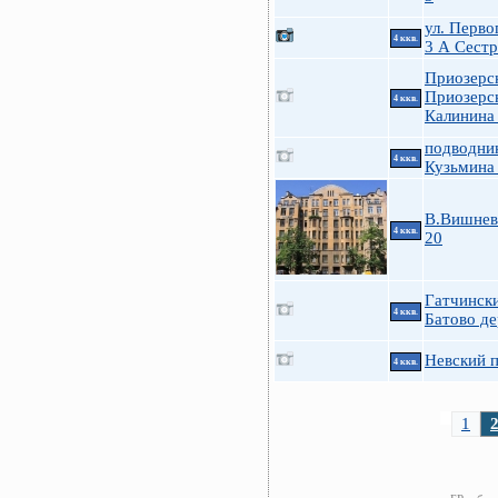
ул. Перво
4 ккв.
3 А Сест
Приозерс
Приозерс
4 ккв.
Калинина
подводни
4 ккв.
Кузьмина
В.Вишневс
4 ккв.
20
Гатчинск
4 ккв.
Батово де
Невский п
4 ккв.
1