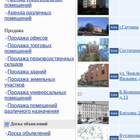
помещений
Аренда различных
помещений
г.Гатчина
4 ккв.
Продажа
Продажа офисов
Продажа торговых
Сестроре
помещений
4 ккв.
Продажа производственных
складов
Продажа зданий
ул. Чюрле
4 ккв.
Вильнюс,
Продажа земельных
участков
Б.Конюше
Продажа универсальных
4 ккв.
д.13
помещений
Продажа помещений
различного назначения
Блохина 
4 ккв.
Доска объявлений
Доска объявлений
Бутлерова
4 ккв.