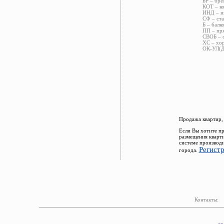
БР – бре
КОТ – ко
ИНД – ин
СФ – ста
Б – балк
ПП – пря
СВОБ – с
ХС – хор
ОК-УЛ(ДВ
Продажа квартир,
Если Вы хотите пр
размещения кварт
системе производи
Регист
города.
Контакты: