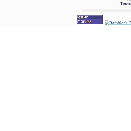
со
Темати