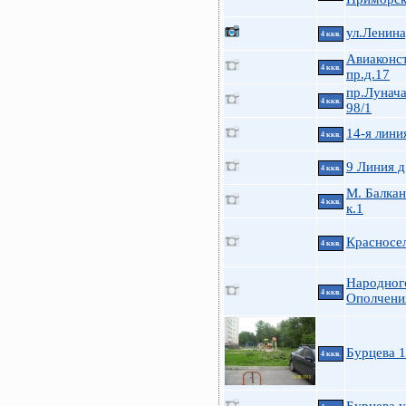
ул.Ленина
4 ккв.
Авиаконс
4 ккв.
пр.д.17
пр.Лунача
4 ккв.
98/1
14-я линия
4 ккв.
9 Линия д
4 ккв.
М. Балкан
4 ккв.
к.1
Красносел
4 ккв.
Народног
4 ккв.
Ополчения
Бурцева 
4 ккв.