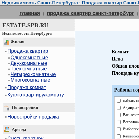
Недвижимость Санкт-Петербурга : Продажа квартир Санкт-
главная
продажа квартир санкт-петербург
|
|
ESTATE.SPB.RU
Недвижимость Петербурга
Жилая
Продажа квартир
Комнат
Однокомнатные
Цена
Двухкомнатные
Общая пло
Трехкомнатные
Площадь ку
Четырехкомнатные
Многокомнатные
Продажа комнат
Районы го
Куплю квартиру/комнату
выбрать вс
Новостройки
Адмиралт
Василеост
Новостройки продажа
Всеволож
Выборгск
Аренда
Калининс
Снять квартиру