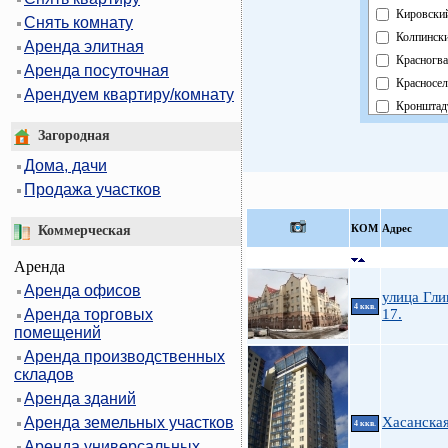
Кировски
Снять комнату
Колпинск
Аренда элитная
Красногва
Аренда посуточная
Красносел
Арендуем квартиру/комнату
Кронштад
Курортны
Загородная
Московск
Дома, дачи
Невский
Продажа участков
Область
Павловск
КOМ
Адрес
Коммерческая
Петрогра
Аренда
Петродво
Аренда офисов
Приморск
улица Гли
4 ккв.
Аренда торговых
17.
Пушкинск
помещений
Фрунзенс
Аренда производственных
Централь
складов
Аренда зданий
Аренда земельных участков
Хасанска
4 ккв.
Аренда универсальных