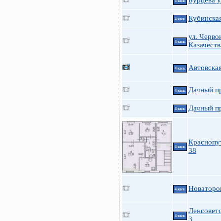
Бурцева у
4 ккв.
Кубинска
4 ккв.
ул. Черво
4 ккв.
Казачеств
Автовская
4 ккв.
Дачный пр
4 ккв.
Дачный пр
4 ккв.
Краснопу
4 ккв.
38
Новаторо
4 ккв.
Ленсовето
4 ккв.
3