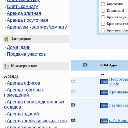
Кировский
Снять комнату
Колпинский
Аренда элитная
Красногварде
Аренда посуточная
Красносельск
Арендуем квартиру/комнату
Кронштадтски
Курортный
Загородная
Московский
Дома, дачи
Невский
Продажа участков
Область
Павловский
КOМ
Адрес
Коммерческая
Петроградски
Аренда
Петродворцо
Петроград
Аренда офисов
4 ккв.
Приморский
26/28
Аренда торговых
Пушкинский
Кронверкс
4 ккв.
помещений
Фрунзенский
Аренда производственных
Центральный
Гатчинск
4 ккв.
складов
Аренда зданий
Аренда земельных участков
наб. Карп
4 ккв.
Аренда универсальных