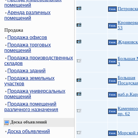
помещений
Петровски
4 ккв.
Аренда различных
помещений
Кронверкс
4 ккв.
53
Продажа
Продажа офисов
Ждановска
4 ккв.
Продажа торговых
помещений
Продажа производственных
Большая 
4 ккв.
складов
3
Продажа зданий
Большая
Продажа земельных
4 ккв.
Посадская
участков
Продажа универсальных
наб.р.Кар
4 ккв.
помещений
Продажа помещений
Каменноо
различного назначения
4 ккв.
пр. 62
Доска объявлений
Доска объявлений
Морской п
4 ккв.