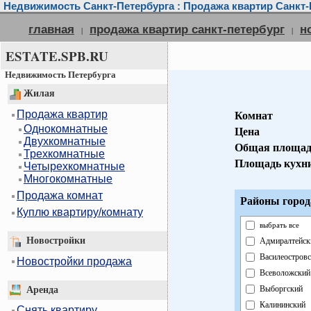
Недвижимость Санкт-Петербурга : Продажа квартир Санкт-
главная
продажа квартир санкт-петербург
н
|
|
ESTATE.SPB.RU
Недвижимость Петербурга
Жилая
Продажа квартир
Комнат
Однокомнатные
Цена
Двухкомнатные
Общая площад
Трехкомнатные
Площадь кухн
Четырехкомнатные
Многокомнатные
Продажа комнат
Районы город
Куплю квартиру/комнату
выбрать все
Новостройки
Адмиралтейск
Василеостров
Новостройки продажа
Всеволожский
Выборгский
Аренда
Калининский
Снять квартиру