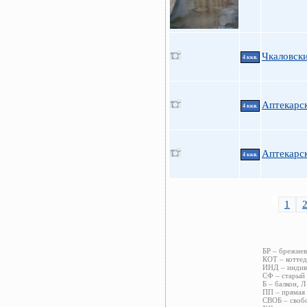
Чкаловски
4 ккв.
Аптекарск
4 ккв.
Аптекарск
4 ккв.
1
БР – брежнев
КОТ – коттед
ИНД – индиви
СФ – старый 
Б – балкон, Л
ПП – прямая 
СВОБ – свобо