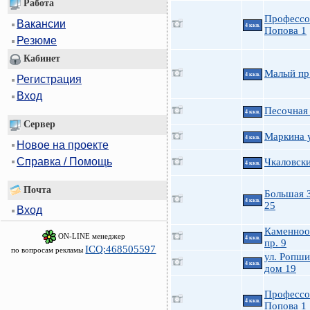
Работа
Профессо
Вакансии
4 ккв.
Попова 1
Резюме
Кабинет
Малый пр
4 ккв.
Регистрация
Вход
Песочная 
4 ккв.
Сервер
Маркина у
4 ккв.
Новое на проекте
Справка / Помощь
Чкаловски
4 ккв.
Почта
Большая 
4 ккв.
25
Вход
Каменноо
ON-LINE менеджер
4 ккв.
пр. 9
ICQ:468505597
по вопросам рекламы
ул. Ропши
4 ккв.
дом 19
Профессо
4 ккв.
Попова 1