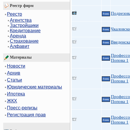
Реестр фирм
Подрезова
Реестр
4 ккв.
Агентства
Застройщики
Чкаловски
4 ккв.
Кредитование
Аренда
Страхование
Введенска
4 ккв.
Алфавит
Профессо
Материалы
4 ккв.
Попова 1
Новости
Архив
Профессо
4 ккв.
Статьи
Попова 1
Юридические материалы
Ипотека
Профессо
4 ккв.
ЖКХ
Попова 1
Пресс-релизы
Регистрация прав
Профессо
4 ккв.
Попова 1