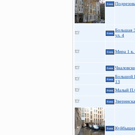
Подрезов
4 ккв.
Большая 
4 ккв.
ул. 4
Мира 1 к.
4 ккв.
Чкаловски
4 ккв.
Большой П
4 ккв.
13
Малый П.С
4 ккв.
Зверинска
4 ккв.
Куйбышев
4 ккв.