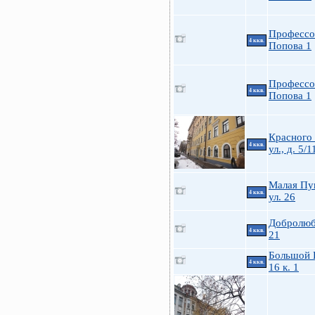
Профессо
4 ккв.
Попова 1
Профессо
4 ккв.
Попова 1
Красного
4 ккв.
ул., д. 5/1
Малая Пу
4 ккв.
ул. 26
Добролюб
4 ккв.
21
Большой П
4 ккв.
16 к. 1