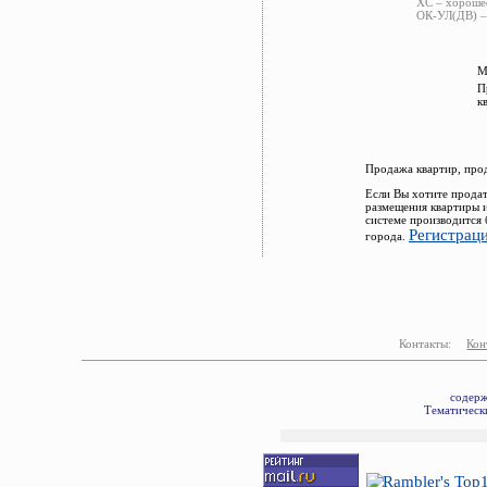
ХС – хорошее
ОК-УЛ(ДВ) – 
М
П
к
Продажа квартир, про
Если Вы хотите продат
размещения квартиры 
системе производится 
Регистрац
города.
Контакты:
Кон
содерж
Тематически