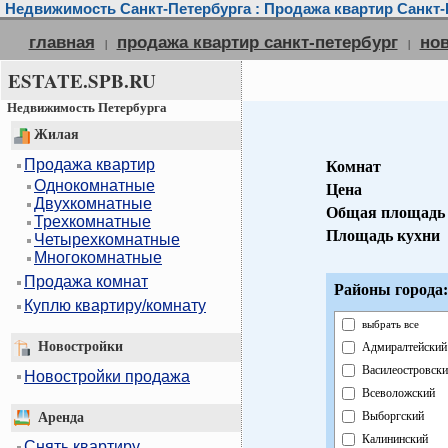
Недвижимость Санкт-Петербурга : Продажа квартир Санкт-
главная
продажа квартир санкт-петербург
но
|
|
ESTATE.SPB.RU
Недвижимость Петербурга
Жилая
Продажа квартир
Комнат
Однокомнатные
Цена
Двухкомнатные
Общая площадь
Трехкомнатные
Площадь кухни
Четырехкомнатные
Многокомнатные
Продажа комнат
Районы города:
Куплю квартиру/комнату
выбрать все
Новостройки
Адмиралтейский
Василеостровски
Новостройки продажа
Всеволожский
Выборгский
Аренда
Калининский
Снять квартиру