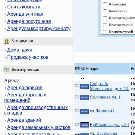
Кировский
Снять комнату
Колпинский
Аренда элитная
Красногвардейск
Аренда посуточная
Красносельский
Арендуем квартиру/комнату
Кронштадтский
Курортный
Загородная
Московский
Дома, дачи
Невский
Продажа участков
Область
Павловский
КOМ
Адрес
Ра
Коммерческая
Петроградский
Аренда
Петродворцовы
Спб, наб.
П
Аренда офисов
4 ккв.
Приморский
Мартынова, дом 74
гр
Аренда торговых
Пушкинский
П
Яблочкова ул. 1
4 ккв.
гр
помещений
Фрунзенский
Аренда производственных
П
Центральный
ул.Ленина41
4 ккв.
складов
гр
Аренда зданий
П
Куйбышева ул.д. 23
4 ккв.
Аренда земельных участков
гр
ул. Всеволода
П
Аренда универсальных