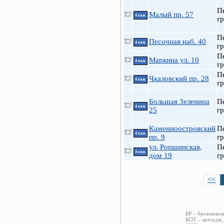
П
Малый пр. 57
4 ккв.
гр
П
Песочная наб. 40
4 ккв.
гр
П
Маркина ул. 10
4 ккв.
гр
П
Чкаловский пр. 28
4 ккв.
гр
Большая Зеленина
П
4 ккв.
25
гр
Каменноостровский
П
4 ккв.
пр. 9
гр
ул. Ропшинская,
П
4 ккв.
дом 19
гр
<<
БР – брежневск
КОТ – коттедж,