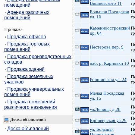
4 ккв.
Вишневского 11
гр
помещений
Большая Посадская
П
Аренда различных
4 ккв.
ул. 10
гр
помещений
Каменноостровский
П
Продажа
4 ккв.
пр. 64
гр
Продажа офисов
Продажа торговых
П
Нестерова пер. 9
4 ккв.
помещений
гр
Продажа производственных
П
складов
наб. р. Карповки 10
4 ккв.
гр
Продажа зданий
Продажа земельных
П
Ропшинская ул. 24
4 ккв.
участков
гр
Продажа универсальных
Малая Посадская
П
помещений
4 ккв.
ул. 15
гр
Продажа помещений
различного назначения
П
ул.Ленина, д.28
4 ккв.
гр
П
Доска объявлений
Кронверская ул.29
4 ккв.
гр
Доска объявлений
ул. Большая
П
4 ккв.
Пушкарская
гр