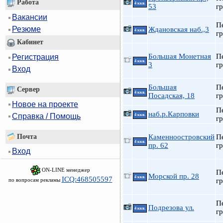
Работа
4 ккв.
53
гр
Вакансии
П
Резюме
Ждановская наб.,3
4 ккв.
гр
Кабинет
Большая Монетная
П
Регистрация
4 ккв.
3
гр
Вход
Большая
П
Сервер
4 ккв.
Посадская, 18
гр
Новое на проекте
П
наб.р.Карповки
Справка / Помощь
4 ккв.
гр
Почта
Каменноостровский
П
4 ккв.
пр. 62
гр
Вход
ON-LINE менеджер
П
Морской пр. 28
4 ккв.
ICQ:468505597
по вопросам рекламы
гр
П
Подрезова ул.
4 ккв.
гр