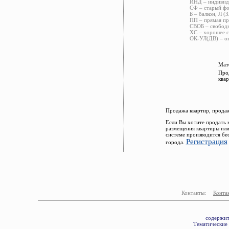
ИНД – индивиду
СФ – старый фо
Б – балкон, Л (
ПП – прямая пр
СВОБ – свободн
ХС – хорошее с
ОК-УЛ(ДВ) – ок
Мат
Про
квар
Продажа квартир, продаж
Если Вы хотите продать 
размещения квартиры или
системе производится бе
Регистрация
города.
Контакты:
Конта
содержит
Тематические 