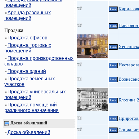
помещений
Кирилловс
4 ккв.
Аренда различных
помещений
Павловско
4 ккв.
Продажа
Продажа офисов
Продажа торговых
Херсонск
4 ккв.
помещений
Продажа производственных
складов
Нестерова
4 ккв.
Продажа зданий
Продажа земельных
Вознесенс
4 ккв.
участков
Продажа универсальных
помещений
Блохина 
4 ккв.
Продажа помещений
различного назначения
Прирогова
4 ккв.
Доска объявлений
Социалис
4 ккв.
Доска объявлений