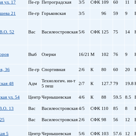
я ул. 17
Пе-гр
Петроградская
3/5
СФК
109
60
11
пр. Просвещения
Приморская
ышева 21
Пе-гр
Горьковская
3/5
96
59
9
Пролетарская
Пушкинская
В.О. 52
Вас
Василеостровская
5/6
СФК
125
75
14
Рыбацкое
Садовая
Сенная пл.
Спортивная
оров
Выб
Озерки
16/21
М
102
76
9
Старая Деревня
Технологический ин-
я, 36
Пе-гр
Спортивная
2/6
К
80
60
20
Удельная
Технологич. ин-т
ул. Дыбенко
ская 48
Адм
2/7
К
127.7
79
19.8
5 пеш
Фрунзенская
Черная речка
ая ул. 54
Центр
Чернышевская
4/6
К
88
59.5
8.5
Чернышевская
В.О. 13
Вас
Василеостровская
4/5
СФК
110
85
8
Чкаловская
Электросила
 25
Вас
Василеостровская
2/6
СФК
98
56
12
ая 5
Центр
Чернышевская
5/6
СФК
103
57.6
12