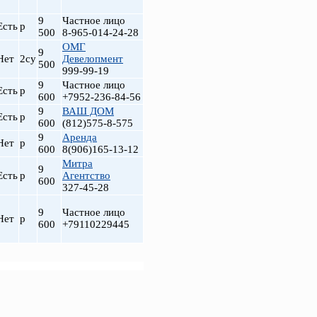
9
Частное лицо
Есть
р
500
8-965-014-24-28
ОМГ
9
Нет
2су
Девелопмент
500
999-99-19
9
Частное лицо
Есть
р
600
+7952-236-84-56
9
ВАШ ДОМ
Есть
р
600
(812)575-8-575
9
Аренда
Нет
р
600
8(906)165-13-12
Митра
9
Есть
р
Агентство
600
327-45-28
9
Частное лицо
Нет
р
600
+79110229445