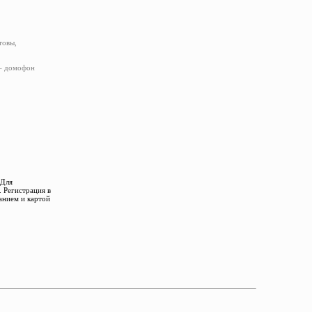
товы,
 – домофон
 Для
 Регистрация в
анием и картой