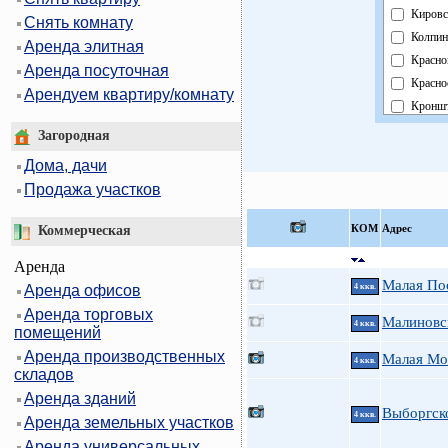
Кировс
Снять комнату
Колпин
Аренда элитная
Красно
Аренда посуточная
Красно
Арендуем квартиру/комнату
Кроншт
Курорт
Загородная
Москов
Дома, дачи
Невски
Продажа участков
Област
Павлов
КOМ
Адрес
Коммерческая
Петрог
Аренда
Петрод
Малая Пос
Аренда офисов
4 ккв.
Примо
Аренда торговых
Пушки
Малиновс
4 ккв.
помещений
Фрунзе
Аренда производственных
Малая Мо
Центра
4 ккв.
складов
Аренда зданий
Выборгско
4 ккв.
Аренда земельных участков
Аренда универсальных