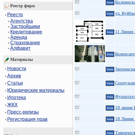
Колпинска
4 ккв.
Реестр фирм
ул. Куйб
Реестр
4 ккв.
Агентства
Застройщики
11 Линия 
Кредитование
4 ккв.
Аренда
Страхование
Алфавит
Композит
4 ккв.
Материалы
Новости
Зверинска
4 ккв.
Архив
Серпухов
Статьи
4 ккв.
Юридические материалы
Фурштатск
Ипотека
4 ккв.
ЖКХ
18 линия 
4 ккв.
Пресс-релизы
18 Линия
Регистрация прав
4 ккв.
Таврическ
4 ккв.