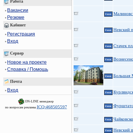
Работа
Вакансии
Малиновс
4 ккв.
Резюме
Кабинет
Невский п
4 ккв.
Регистрация
Вход
Стачек пл
4 ккв.
Сервер
Вознесенс
4 ккв.
Новое на проекте
Справка / Помощь
Большая 
4 ккв.
Почта
Вход
Курляндск
4 ккв.
ON-LINE менеджер
Фурштатск
ICQ:468505597
4 ккв.
по вопросам рекламы
Чайковско
4 ккв.
Невский п
4 ккв.