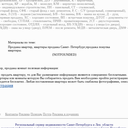
брежневский, ХР – хрущевский, ДЕР – деревянный, К – кирпичный,
 коттедж, КР – корабль, М – монолит, К/М – кирпично-монолитный,
 индивидуальное строительство, ПН – панельный, СТ – сталинский,
старый фонд, СФК – старый фонд с кап. ремонтом, Р, С – С/У (раздельный, совмещенный),
алкон, Л (ЗЛ) – лоджия (застекленная), Б/В – без ванны, В/К – ванна на кухне, Д – душ,
прямая продажа, ХС – хорошее состояние, ВП – встречная покупка, Д/ГОТ – документы го
– свободна, СТ/ПАК – стеклопакеты, ПРИВ - приватизирована, 2СТ – двухсторонняя,
хорошее состояние, ОТД/ВХ – отдельный вход, ВХ-УЛ(ДВ) – вход с улицы (со двора),
(ДВ) – окна на улицу (двор), П/РЕМ – после ремонта, М/ДВ – металлическая дверь, ДМФ
Материалы по теме:
Продажа квартир, квартиры продажа Санкт- Петербург,продажа покупка
квартиры.
{NOTFOUNDED}
р, продажа комнат полезная информация:
 продать квартиру, то для Вас размещение информации являются совершенно бесплатными.
ртиры или комнаты которую Вы собираетесь продать Вам необходимо пройти регистрацию.
одится бесплатно. Любая поставленная квартира может быть снабжена фотографиями, опис
страция
:
Контакты
Реклама
Помощь
Почта
Реклама в изданиях
Региональный сервер недвижимости Санкт-Петербурга и Лен. области