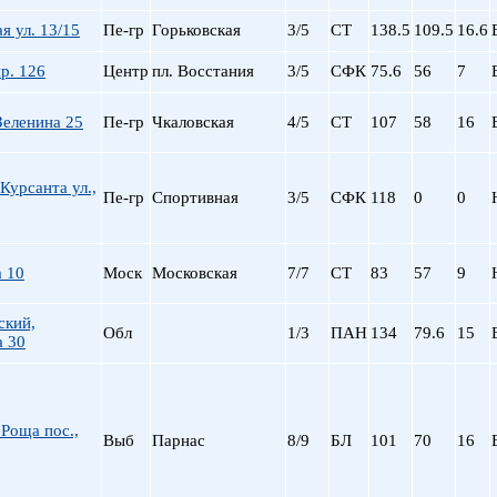
я ул. 13/15
Пе-гр
Горьковская
3/5
СТ
138.5
109.5
16.6
р. 126
Центр
пл. Восстания
3/5
СФК
75.6
56
7
Зеленина 25
Пе-гр
Чкаловская
4/5
СТ
107
58
16
Курсанта ул.,
Пе-гр
Спортивная
3/5
СФК
118
0
0
 10
Моск
Московская
7/7
СТ
83
57
9
ский,
Обл
1/3
ПАН
134
79.6
15
а 30
Роща пос.,
Выб
Парнас
8/9
БЛ
101
70
16