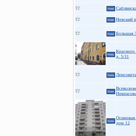
Саблинска
4 ккв.
Невский п
4 ккв.
Большая 
4 ккв.
Красного 
4 ккв.
д. 5/11
Ленсовета
4 ккв.
Всеволож
4 ккв.
Некрасов
Осиновая 
4 ккв.
дом 12