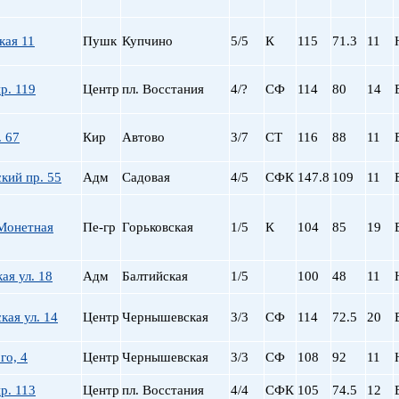
кая 11
Пушк
Купчино
5/5
К
115
71.3
11
р. 119
Центр
пл. Восстания
4/?
СФ
114
80
14
. 67
Кир
Автово
3/7
СТ
116
88
11
кий пр. 55
Адм
Садовая
4/5
СФК
147.8
109
11
Монетная
Пе-гр
Горьковская
1/5
К
104
85
19
ая ул. 18
Адм
Балтийская
1/5
100
48
11
ая ул. 14
Центр
Чернышевская
3/3
СФ
114
72.5
20
го, 4
Центр
Чернышевская
3/3
СФ
108
92
11
р. 113
Центр
пл. Восстания
4/4
СФК
105
74.5
12