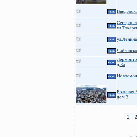
Введенска
4 ккв.
Сестроре
4 ккв.
ул.Токарев
ул.Ленин
4 ккв.
Чайковско
4 ккв.
Лермонтов
4 ккв.
д.8а
Новосмоле
4 ккв.
Большая З
4 ккв.
дом 3
1