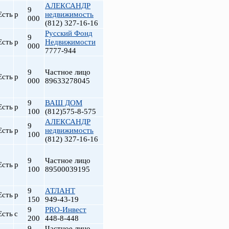
АЛЕКСАНДР
9
Есть
р
недвижимость
000
(812) 327-16-16
Русский Фонд
9
Есть
р
Недвижимости
000
7777-944
9
Частное лицо
Есть
р
000
89633278045
9
ВАШ ДОМ
Есть
р
100
(812)575-8-575
АЛЕКСАНДР
9
Есть
р
недвижимость
100
(812) 327-16-16
9
Частное лицо
Есть
р
100
89500039195
9
АТЛАНТ
Есть
р
150
949-43-19
9
PRO-Инвест
Есть
с
200
448-8-448
9
Частное лицо