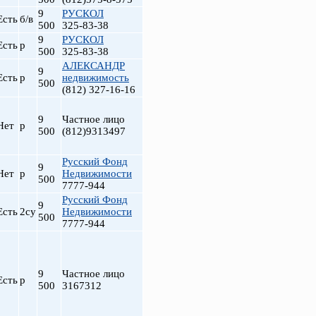
9
РУСКОЛ
Есть
б/в
500
325-83-38
9
РУСКОЛ
Есть
р
500
325-83-38
АЛЕКСАНДР
9
Есть
р
недвижимость
500
(812) 327-16-16
9
Частное лицо
Нет
р
500
(812)9313497
Русский Фонд
9
Нет
р
Недвижимости
500
7777-944
Русский Фонд
9
Есть
2су
Недвижимости
500
7777-944
9
Частное лицо
Есть
р
500
3167312