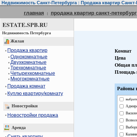
Недвижимость Санкт-Петербурга : Продажа квартир Санкт-
главная
продажа квартир санкт-петербург
|
ESTATE.SPB.RU
Недвижимость Петербурга
Жилая
Продажа квартир
Комнат
Однокомнатные
Цена
Двухкомнатные
Общая пл
Трехкомнатные
Площадь 
Четырехкомнатные
Многокомнатные
Продажа комнат
Районы г
Куплю квартиру/комнату
выбрать
Новостройки
Адмира
Василе
Новостройки продажа
Всевол
Выборг
Аренда
Калини
Снять квартиру