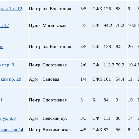
Сталинский
Маяковская
Старый фонд (СФ)
Московская
кая 1 к. 12
Центр
пл. Восстания
5/5
СФК
126
88
9
Хрущевка
Московские ворота
Нарвская
е 17
Пушк
Московская
2/3
СФ
94.2
70.2
10.5
Невский пр.
Новочеркасская
Обводный Канал
ая
Центр
пл. Восстания
3/5
СФ
128
84
20
Обухово
Озерки
 пер. 9
Пе-гр
Спортивная
2/6
СФ
112.3
70.2
10.4
Парк Победы
Парнас
кий пр. 29
Адм
Садовая
1/4
СФК
101
54.4
11
Петроградская
Пионерская
пл. Ал. Невского
21
Пе-гр
Спортивная
3
К
84
0
10
пл. Восстания
пл. Ленина
пл. Мужества
 ул. д.8
Адм
Невский пр.
3/3
СФ
111
80
14
Политехническая
тическая 24
Центр
Владимирская
4/5
СФК
87
пр. Большевиков
56
8
пр. Ветеранов