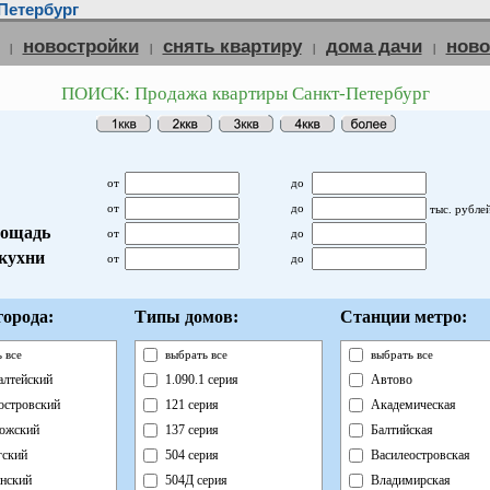
Петербург
новостройки
снять квартиру
дома дачи
нов
|
|
|
|
ПОИСК: Продажа квартиры Санкт-Петербург
от
до
от
до
тыс. рубле
ощадь
от
до
кухни
от
до
орода:
Типы домов:
Станции метро:
 все
выбрать все
выбрать все
лтейский
1.090.1 серия
Автово
островский
121 серия
Академическая
ожский
137 серия
Балтийская
ский
504 серия
Василеостровская
нский
504Д серия
Владимирская