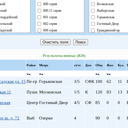
кий
600 серия
Волковская
ский
600.11 серия
Выборгская
гвардейский
601 серия
Горьковская
сельский
602 серия
Гостиный Двор
адтский
606 серия
Гражданский пр.
ный
Блочный
Девяткино
ский
Брежневка
Достоевская
й
Деревянный
Елизаровская
Результаты поиска: (826)
ь
Индивидуальный
Звездная
ский
Кирпично-Монолитный
Звенигородская
Район
Метро
эт/эт
Дом
Общ
Жил
Кух.
радский
Кирпичный
Кировский завод
ворцовый
Корабль
Комендантский пр.
адская ул. 15
Пе-гр
Горьковская
3/5
СФК
100
62
11
рский
Коттедж
Крестовский о-в
нский
Монолит
Купчино
кая 11
Пушк
Московская
1/5
К
120
83
13
нский
Немецкий
Ладожская
рская
Центр
Гостиный Двор
4/5
СФ
85
0
0
льный
Новый Блочный
Ленинский пр.
Панельный
Лесная
Реконструкция
Лиговский пр.
е ш. д. 72
Выб
Озерки
4
90
0
0
Ст.Фонд Кап.Рем.
Ломоносовская