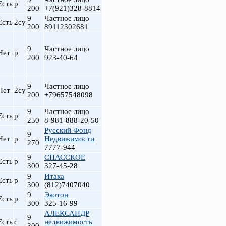
Есть
р
200
+7(921)328-8814
9
Частное лицо
Есть
2су
200
89112302681
9
Частное лицо
Нет
р
200
923-40-64
9
Частное лицо
Нет
2су
200
+79657548098
9
Частное лицо
т
Есть
р
250
8-981-888-20-50
Русский Фонд
9
Нет
р
Недвижимости
270
7777-944
9
СПАССКОЕ
Есть
р
300
327-45-28
9
Итака
Есть
р
300
(812)7407040
9
Экотон
Есть
р
300
325-16-99
АЛЕКСАНДР
9
Есть
с
недвижимость