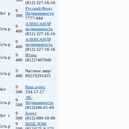
300
(812) 327-16-16
Русский Фонд
9
Нет
р
Недвижимости
300
7777-944
АЛЕКСАНДР
9
Есть
р
недвижимость
400
(812) 327-16-16
АЛЕКСАНДР
9
Есть
р
недвижимость
400
(812) 327-16-16
9
Итака
Есть
р
400
(812)7407040
9
Частное лицо
Есть
р
400
89219291455
9
Ваш адрес
Нет
500
334-17-17
ЛК-
9
Есть
р
Недвижимость
500
(812)346-61-69
9
Бонус
Нет
с
500
(812) 680-10-80
9
ВАШ ДОМ
Есть
р
500
(812)575-8-575