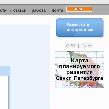
ости
статьи
работа
почта
|
|
|
|
й