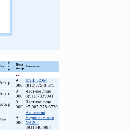
С
Цена
Тел.
/
Агентство
тыс.р.
у
9
ВАШ ДОМ
Есть
р
000
(812)575-8-575
9
Частное лицо
Есть
с
000
8(911)7339941
9
Частное лицо
Есть
р
000
+7-905-278-0730
Агентство
9
Недвижимости
Нет
000
№1204
89118407997