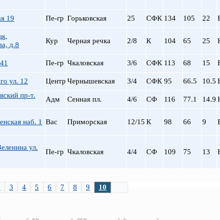
я 19
Пе-гр
Горьковская
25
СФК
134
105
22
цк,
Кур
Черная речка
2/8
К
104
65
25
а, д.8
а41
Пе-гр
Чкаловская
3/6
СФК
113
68
15
го ул. 12
Центр
Чернышевская
3/4
СФК
95
66.5
10.5
ский пр-т.
Адм
Сенная пл.
4/6
СФ
116
77.1
14.9
нская наб. 1
Вас
Приморская
12/15
К
98
66
9
еленина ул.
Пе-гр
Чкаловская
4/4
СФ
109
75
13
2
3
4
5
6
7
8
9
10
>>