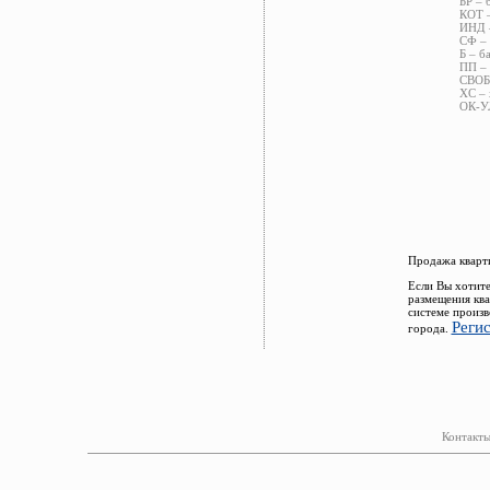
БР – 
КОТ –
ИНД –
СФ – 
Б – б
ПП – 
СВОБ 
ХС – 
ОК-УЛ
Продажа кварти
Если Вы хотите
размещения ква
системе произв
Реги
города.
Контакты