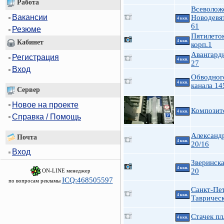
Работа
Всеволож
Вакансии
Новодевя
4 ккв.
61
Резюме
Пятилеток
4 ккв.
Кабинет
корп.1
Авангардн
Регистрация
4 ккв.
27
Вход
Обводног
4 ккв.
канала 14
Сервер
Новое на проекте
Композит
4 ккв.
Справка / Помощь
Александ
Почта
4 ккв.
20/16
Вход
Зверинска
4 ккв.
20
ON-LINE менеджер
ICQ:468505597
по вопросам рекламы
Санкт-Пе
4 ккв.
Таврическ
Стачек пл
4 ккв.