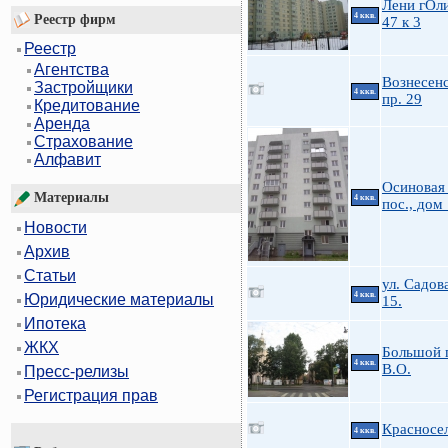
Лени гОл
4 ккв.
Реестр фирм
47 к 3
Реестр
Агентства
Вознесен
Застройщики
4 ккв.
пр. 29
Кредитование
Аренда
Страхование
Алфавит
Осиновая
Материалы
4 ккв.
пос., дом
Новости
Архив
Статьи
ул. Садов
4 ккв.
Юридические материалы
15.
Ипотека
ЖКХ
Большой 
4 ккв.
В.О.
Пресс-релизы
Регистрация прав
Красносе
4 ккв.