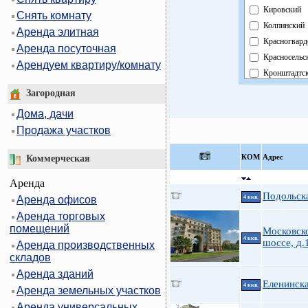
Кировский
Снять комнату
Колпинский
Аренда элитная
Красногвард
Аренда посуточная
Красносельс
Арендуем квартиру/комнату
Кронштадтс
Курортный
Загородная
Московский
Дома, дачи
Невский
Продажа участков
Область
Павловский
КOМ
Адрес
Коммерческая
Петроградск
Аренда
Петродворц
Подольска
Аренда офисов
4 ккв.
Приморский
Аренда торговых
Пушкинский
помещений
Московск
Фрунзенски
4 ккв.
шоссе, д.1
Аренда производственных
Центральны
складов
Аренда зданий
Еленинска
4 ккв.
Аренда земельных участков
Аренда универсальных