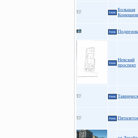
Большая
4 ккв.
Конюшенн
Подрезова
4 ккв.
Невский
4 ккв.
проспект
Таврическ
4 ккв.
Пятилеток
4 ккв.
ул.Декабр