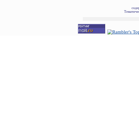
соде
Тематичес