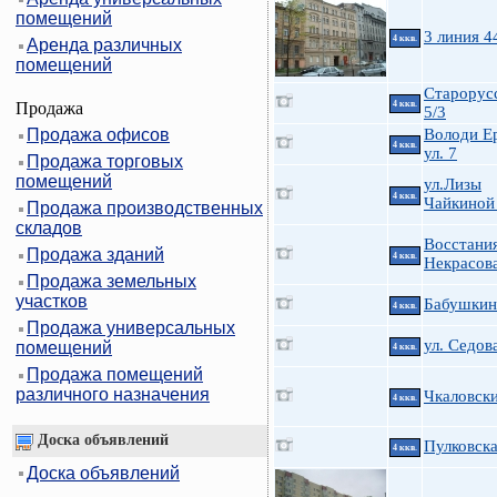
помещений
3 линия 4
4 ккв.
Аренда различных
помещений
Старорусс
Продажа
4 ккв.
5/3
Продажа офисов
Володи Е
4 ккв.
ул. 7
Продажа торговых
помещений
ул.Лизы
4 ккв.
Чайкиной
Продажа производственных
складов
Восстания
Продажа зданий
4 ккв.
Некрасов
Продажа земельных
участков
Бабушкин
4 ккв.
Продажа универсальных
ул. Седова
помещений
4 ккв.
Продажа помещений
различного назначения
Чкаловски
4 ккв.
Доска объявлений
Пулковска
4 ккв.
Доска объявлений