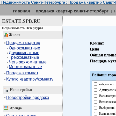
Недвижимость Санкт-Петербурга : Продажа квартир Санкт-
главная
продажа квартир санкт-петербург
|
|
ESTATE.SPB.RU
Недвижимость Петербурга
Жилая
Продажа квартир
Комнат
Однокомнатные
Цена
Двухкомнатные
Общая площа
Трехкомнатные
Площадь кух
Четырехкомнатные
Многокомнатные
Продажа комнат
Районы горо
Куплю квартиру/комнату
выбрать все
Новостройки
Адмиралтей
Василеостро
Новостройки продажа
Всеволожск
Выборгский
Аренда
Калинински
Снять квартиру