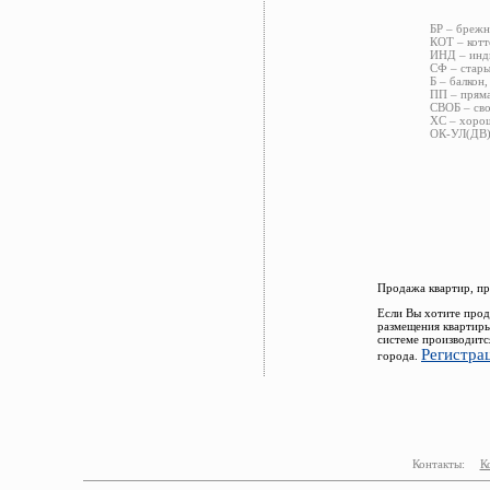
БР – брежн
КОТ – котт
ИНД – инди
СФ – стары
Б – балкон,
ПП – пряма
СВОБ – сво
ХС – хорош
ОК-УЛ(ДВ) 
Продажа квартир, пр
Если Вы хотите прод
размещения квартиры
системе производитс
Регистра
города.
Контакты:
К