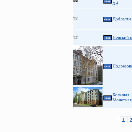
4 ккв.
д.4
Доблести 
4 ккв.
Невский п
4 ккв.
Подрезов
4 ккв.
Большая
4 ккв.
Монетная
1