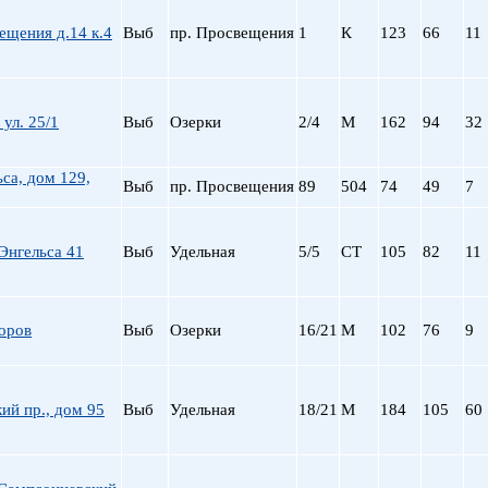
пр. Просвещения
ещения д.14 к.4
Выб
пр. Просвещения
1
К
123
66
11
Приморская
Пролетарская
Пушкинская
Рыбацкое
 ул. 25/1
Выб
Озерки
2/4
М
162
94
32
Садовая
Сенная пл.
ьса, дом 129,
Выб
пр. Просвещения
89
504
74
49
7
Спортивная
Старая Деревня
Технологический ин-
Энгельса 41
Выб
Удельная
5/5
СТ
105
82
11
Удельная
ул. Дыбенко
Фрунзенская
оров
Выб
Озерки
16/21
М
102
76
9
Черная речка
Чернышевская
Чкаловская
ий пр., дом 95
Выб
Удельная
18/21
М
184
105
60
Электросила