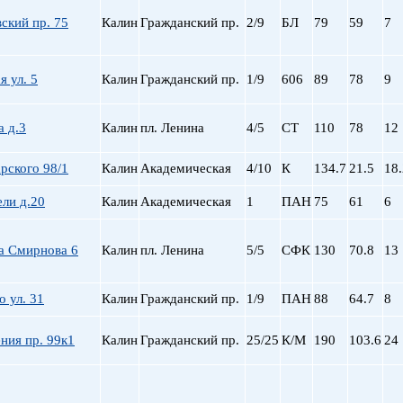
ский пр. 75
Калин
Гражданский пр.
2/9
БЛ
79
59
7
 ул. 5
Калин
Гражданский пр.
1/9
606
89
78
9
а д.3
Калин
пл. Ленина
4/5
СТ
110
78
12
рского 98/1
Калин
Академическая
4/10
К
134.7
21.5
18.
ели д.20
Калин
Академическая
1
ПАН
75
61
6
а Смирнова 6
Калин
пл. Ленина
5/5
СФК
130
70.8
13
 ул. 31
Калин
Гражданский пр.
1/9
ПАН
88
64.7
8
ния пр. 99к1
Калин
Гражданский пр.
25/25
К/М
190
103.6
24