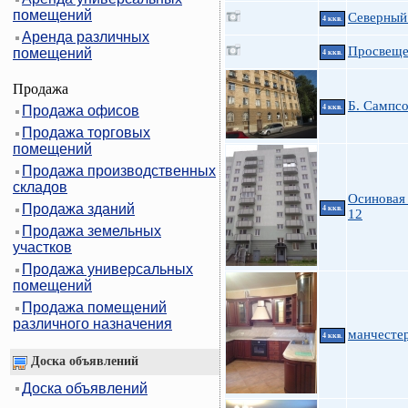
помещений
Северный 
4 ккв.
Аренда различных
Просвещен
помещений
4 ккв.
Продажа
Б. Сампсо
Продажа офисов
4 ккв.
Продажа торговых
помещений
Продажа производственных
складов
Осиновая 
Продажа зданий
4 ккв.
12
Продажа земельных
участков
Продажа универсальных
помещений
Продажа помещений
различного назначения
манчестер
4 ккв.
Доска объявлений
Доска объявлений