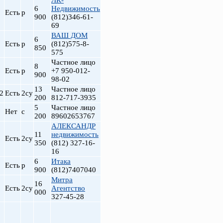
ЛК-
6
Недвижимость
Есть
р
900
(812)346-61-
69
ВАШ ДОМ
6
Есть
р
(812)575-8-
850
575
Частное лицо
8
Есть
р
+7 950-012-
900
98-02
13
Частное лицо
2
Есть
2су
200
812-717-3935
5
Частное лицо
Нет
с
200
89602653767
АЛЕКСАНДР
11
недвижимость
Есть
2су
350
(812) 327-16-
16
6
Итака
Есть
р
900
(812)7407040
Митра
16
Есть
2су
Агентство
000
327-45-28