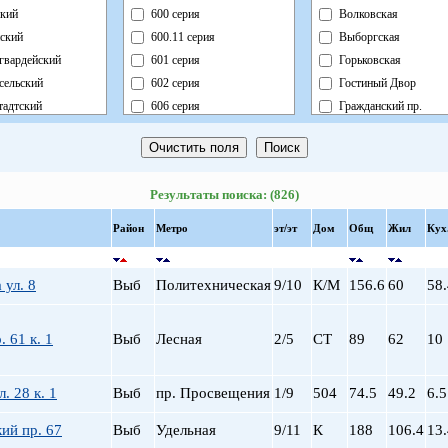
кий
600 серия
Волковская
ский
600.11 серия
Выборгская
гвардейский
601 серия
Горьковская
сельский
602 серия
Гостиный Двор
адтский
606 серия
Гражданский пр.
ный
Блочный
Девяткино
ский
Брежневка
Достоевская
й
Деревянный
Елизаровская
Результаты поиска: (826)
ь
Индивидуальный
Звездная
ский
Кирпично-Монолитный
Звенигородская
Район
Метро
эт/эт
Дом
Общ
Жил
Кух
радский
Кирпичный
Кировский завод
ворцовый
Корабль
Комендантский пр.
 ул. 8
Выб
Политехническая
9/10
К/М
156.6
60
58.
рский
Коттедж
Крестовский о-в
нский
Монолит
Купчино
нский
Немецкий
Ладожская
. 61 к. 1
Выб
Лесная
2/5
СТ
89
62
10
льный
Новый Блочный
Ленинский пр.
Панельный
Лесная
. 28 к. 1
Выб
пр. Просвещения
1/9
504
74.5
49.2
6.5
Реконструкция
Лиговский пр.
Ст.Фонд Кап.Рем.
Ломоносовская
ий пр. 67
Выб
Удельная
9/11
К
188
106.4
13.