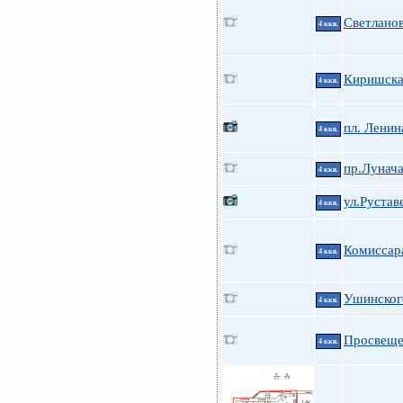
Светланов
4 ккв.
Киришская
4 ккв.
пл. Ленин
4 ккв.
пр.Лунача
4 ккв.
ул.Рустав
4 ккв.
Комиссар
4 ккв.
Ушинского
4 ккв.
Просвеще
4 ккв.