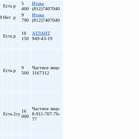
5
Итака
Есть
р
400
(812)7407040
9
Итака
9
Нет
р
790
(812)7407040
10
АТЛАНТ
Есть
р
150
949-43-19
9
Частное лицо
Есть
р
500
3167312
Частное лицо
16
Есть
2су
8-911-707-76-
000
77