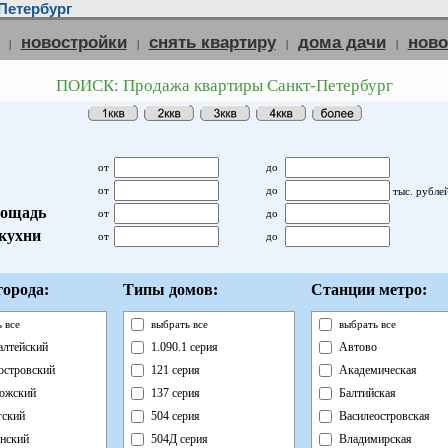
Петербург
новостройки
снять квартиру
дома дачи
нов
|
|
|
|
ПОИСК: Продажа квартиры Санкт-Петербург
от
до
от
до
тыс. рубле
ощадь
от
до
кухни
от
до
орода:
Типы домов:
Станции метро:
 все
выбрать все
выбрать все
лтейский
1.090.1 серия
Автово
островский
121 серия
Академическая
ожский
137 серия
Балтийская
ский
504 серия
Василеостровская
нский
504Д серия
Владимирская