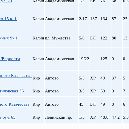
 ул. 20
Калин
Академическая
1/5
БР
76
58
6.5
о 15 к. 1
Калин
Академическая
2/17
137
134
87
25
нных 9к.1
Калин
пл. Мужества
5/6
БЛ
122
80
13
а/Верности
Калин
Академическая
19/22
125
0
0
нного Казачества
Кир
Автово
5/5
ХР
49
37
5
тиловская 35
Кир
Автово
3/5
ХР
59
0
7
ного Казачества
Кир
Автово
45
БЛ
49
8
6
 бул. 65
Кир
Ленинский пр.
1/5
ХР
48.8
47.2
5.3