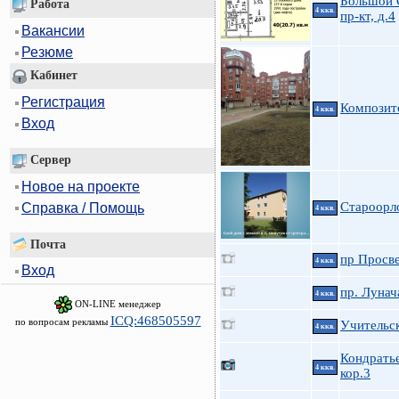
Большой 
Работа
4 ккв.
пр-кт, д.4
Вакансии
Резюме
Кабинет
Регистрация
Композито
4 ккв.
Вход
Сервер
Новое на проекте
Староорл
Справка / Помощь
4 ккв.
Почта
пр Просве
4 ккв.
Вход
пр. Лунач
4 ккв.
ON-LINE менеджер
ICQ:468505597
по вопросам рекламы
Учительск
4 ккв.
Кондратье
4 ккв.
кор.3