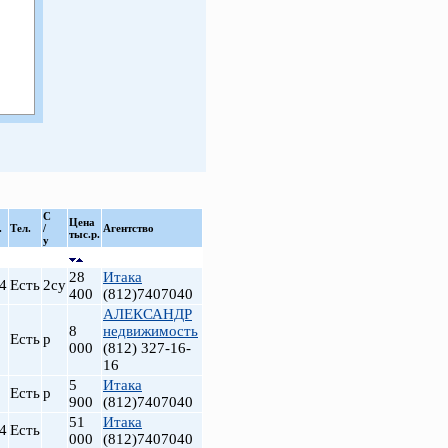
С
Цена
.
Тел.
/
Агентство
тыс.р.
у
28
Итака
4
Есть
2су
400
(812)7407040
АЛЕКСАНДР
8
недвижимость
Есть
р
000
(812) 327-16-
16
5
Итака
Есть
р
900
(812)7407040
51
Итака
4
Есть
000
(812)7407040