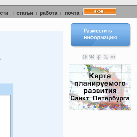
ости
статьи
работа
почта
|
|
|
|
й