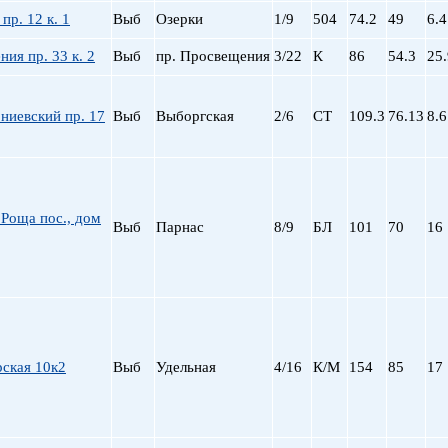
Сталинский
Маяковская
пр. 12 к. 1
Выб
Озерки
1/9
504
74.2
49
6.4
Старый фонд (СФ)
Московская
Хрущевка
Московские ворота
ия пр. 33 к. 2
Выб
пр. Просвещения
3/22
К
86
54.3
25.
Нарвская
Невский пр.
ниевский пр. 17
Выб
Выборгская
2/6
СТ
109.3
76.13
8.6
Новочеркасская
Обводный Канал
Обухово
Озерки
Парк Победы
Роща пос., дом
Выб
Парнас
8/9
БЛ
101
70
16
Парнас
Петроградская
Пионерская
пл. Ал. Невского
пл. Восстания
пл. Ленина
ская 10к2
Выб
Удельная
4/16
К/М
154
85
17
пл. Мужества
Политехническая
пр. Большевиков
пр. Ветеранов