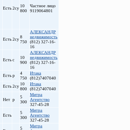
10
Частное лицо
Есть
2су
800
9119064801
АЛЕКСАНДР
8
недвижимость
Есть
2су
750
(812) 327-16-
16
АЛЕКСАНДР
10
недвижимость
Есть
с
900
(812) 327-16-
16
4
Итака
Есть
р
750
(812)7407040
10
Итака
Есть
2су
800
(812)7407040
Митра
5
Нет
р
Агентство
300
327-45-28
Митра
5
Есть
Агентство
300
327-45-28
Митра
5