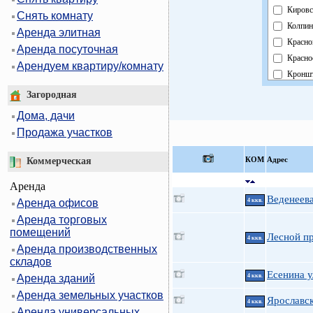
Кировс
Снять комнату
Колпин
Аренда элитная
Красно
Аренда посуточная
Красно
Арендуем квартиру/комнату
Кроншт
Курорт
Загородная
Москов
Дома, дачи
Невски
Продажа участков
Област
Павлов
КOМ
Адрес
Коммерческая
Петрог
Аренда
Петрод
Веденеева
Аренда офисов
4 ккв.
Примо
Аренда торговых
Пушки
помещений
Фрунзе
Лесной пр
4 ккв.
Аренда производственных
Центра
складов
Есенина ул
Аренда зданий
4 ккв.
Аренда земельных участков
Ярославск
4 ккв.
Аренда универсальных