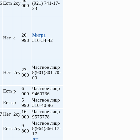
40
6
Есть
2су
(921) 741-17-
000
23
20
Митра
Нет
с
998
316-34-42
Частное лицо
23
Нет
2су
8(901)301-70-
000
00
6
Частное лицо
Есть
р
000
9460736
5
Частное лицо
Есть
р
990
310-40-96
16
Частное лицо
7
Нет
2су
000
9575778
Частное лицо
9
Есть
2су
8(964)366-17-
800
17