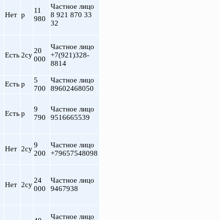
Частное лицо
11
Нет
р
8 921 870 33
980
32
Частное лицо
20
Есть
2су
+7(921)328-
000
8814
5
Частное лицо
Есть
р
700
89602468050
9
Частное лицо
т
Есть
р
790
9516665539
9
Частное лицо
Нет
2су
200
+79657548098
24
Частное лицо
Нет
2су
000
9467938
Частное лицо