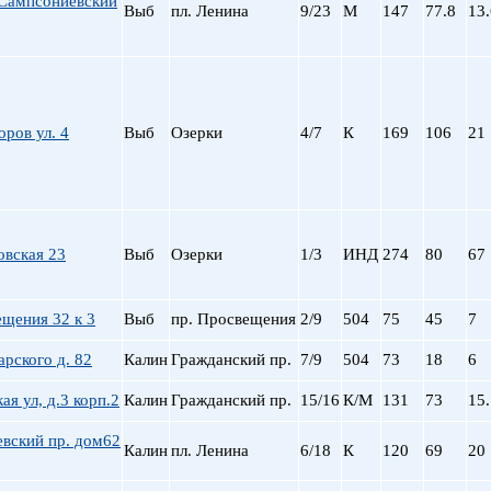
Сампсониевский
Выб
пл. Ленина
9/23
М
147
77.8
13.
ров ул. 4
Выб
Озерки
4/7
К
169
106
21
овская 23
Выб
Озерки
1/3
ИНД
274
80
67
щения 32 к 3
Выб
пр. Просвещения
2/9
504
75
45
7
арского д. 82
Калин
Гражданский пр.
7/9
504
73
18
6
ая ул, д.3 корп.2
Калин
Гражданский пр.
15/16
К/М
131
73
15.
вский пр. дом62
Калин
пл. Ленина
6/18
К
120
69
20