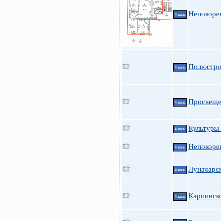
Непокоре
4 ккв.
Полюстро
4 ккв.
Просвещен
4 ккв.
Культуры 
4 ккв.
Непокорен
4 ккв.
Луначарск
4 ккв.
Карпинско
4 ккв.