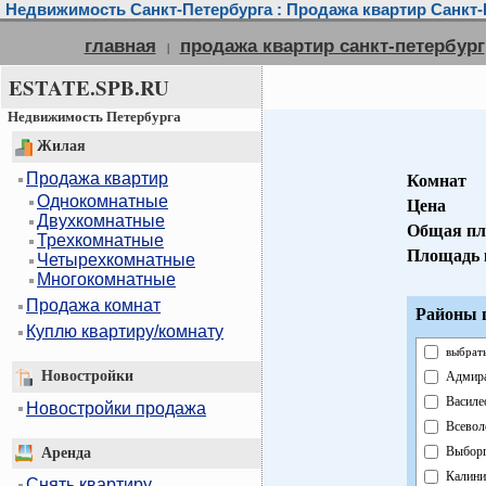
Недвижимость Санкт-Петербурга : Продажа квартир Санкт-
главная
продажа квартир санкт-петербург
|
ESTATE.SPB.RU
Недвижимость Петербурга
Жилая
Продажа квартир
Комнат
Однокомнатные
Цена
Двухкомнатные
Общая пл
Трехкомнатные
Площадь 
Четырехкомнатные
Многокомнатные
Продажа комнат
Районы г
Куплю квартиру/комнату
выбрать
Новостройки
Адмира
Василе
Новостройки продажа
Всевол
Выборг
Аренда
Калини
Снять квартиру