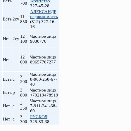
Есть
Агентство
700
327-45-28
АЛЕКСАНДР
11
недвижимость
Есть
2су
850
(812) 327-16-
16
12
Частное лицо
Нет
2су
100
9030770
12
Частное лицо
Нет
000
89657707277
Частное лицо
3
Есть
с
8-960-250-67-
200
40
3
Частное лицо
Есть
р
800
+79219478919
Частное лицо
3
Нет
с
7-911-241-68-
350
60
3
РУСКОЛ
Нет
с
300
325-83-38