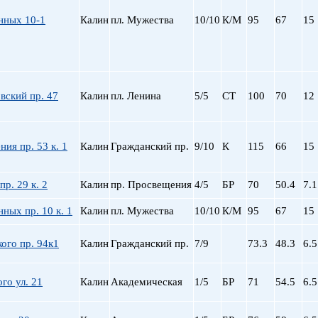
нных 10-1
Калин
пл. Мужества
10/10
К/М
95
67
15
вский пр. 47
Калин
пл. Ленина
5/5
СТ
100
70
12
ия пр. 53 к. 1
Калин
Гражданский пр.
9/10
К
115
66
15
пр. 29 к. 2
Калин
пр. Просвещения
4/5
БР
70
50.4
7.1
ных пр. 10 к. 1
Калин
пл. Мужества
10/10
К/М
95
67
15
ого пр. 94к1
Калин
Гражданский пр.
7/9
73.3
48.3
6.5
го ул. 21
Калин
Академическая
1/5
БР
71
54.5
6.5