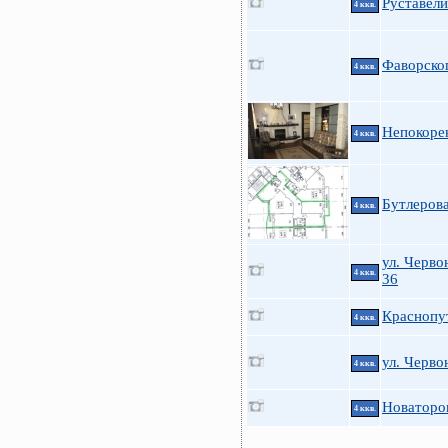
Руставели
4 ккв.
Фаворског
4 ккв.
Непокоре
4 ккв.
Бутлеров
4 ккв.
ул. Черво
4 ккв.
36
Краснопу
4 ккв.
ул. Черво
4 ккв.
Новаторов
4 ккв.