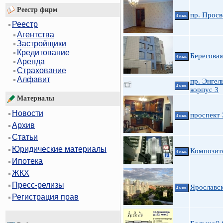
Реестр фирм
пр. Просв
4 ккв.
Реестр
Агентства
Застройщики
Кредитование
Береговая
4 ккв.
Аренда
Страхование
Алфавит
пр. Энгел
4 ккв.
корпус 3
Материалы
Новости
проспект 
4 ккв.
Архив
Статьи
Юридические материалы
Композит
4 ккв.
Ипотека
ЖКХ
Пресс-релизы
Ярославск
4 ккв.
Регистрация прав