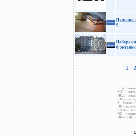
Пушкинска
4 ккв.
9
Набережн
4 ккв.
Фонтанки
1
БР – брежне
КОТ – котте
ИНД – индив
СФ – старый
Б – балкон, 
ПП – прямая
СВОБ – своб
ХС – хороше
ОК-УЛ(ДВ) –
М