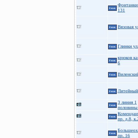
Фонтанки 
4 ккв.
131
Вязовая у
4 ккв.
Глинки ул
4 ккв.
крюков ка
4 ккв.
6
Виленский
4 ккв.
Литейный 
4 ккв.
3 линия 1
4 ккв.
половины
Комендан
4 ккв.
пр. д.8, к.
Большеох
4 ккв.
пр. 16