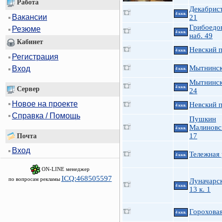
Работа
Декабрист
4 ккв.
Вакансии
21
Грибоедов
Резюме
4 ккв.
наб. 49
Кабинет
Невский п
4 ккв.
Регистрация
Мытнинск
Вход
4 ккв.
Мытнинск
4 ккв.
Сервер
24
Новое на проекте
Невский п
4 ккв.
Справка / Помощь
Пушкин
Малиновск
4 ккв.
17
Почта
Вход
Тележная 
4 ккв.
ON-LINE менеджер
ICQ:468505597
по вопросам рекламы
Луначарск
4 ккв.
13 к. 1
Гороховая
4 ккв.