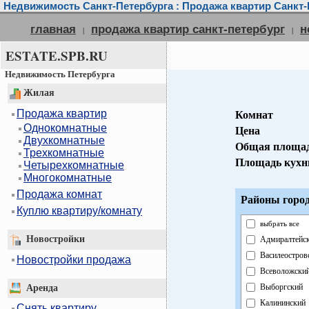
Недвижимость Санкт-Петербурга : Продажа квартир Санкт-
главная
продажа квартир санкт-петербург
н
|
|
ESTATE.SPB.RU
Недвижимость Петербурга
Жилая
Продажа квартир
Комнат
Однокомнатные
Цена
Двухкомнатные
Общая площа
Трехкомнатные
Площадь кухн
Четырехкомнатные
Многокомнатные
Продажа комнат
Районы город
Куплю квартиру/комнату
выбрать все
Новостройки
Адмиралтейс
Василеостров
Новостройки продажа
Всеволожски
Выборгский
Аренда
Калининский
Снять квартиру