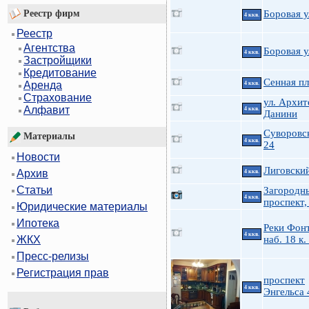
Реестр фирм
Боровая у
4 ккв.
Реестр
Агентства
Боровая у
4 ккв.
Застройщики
Кредитование
Сенная пл
Аренда
4 ккв.
Страхование
ул. Архит
Алфавит
4 ккв.
Данини
Суворовск
Материалы
4 ккв.
24
Новости
Лиговский
Архив
4 ккв.
Статьи
Загородн
4 ккв.
проспект,
Юридические материалы
Ипотека
Реки Фон
4 ккв.
наб. 18 к.
ЖКХ
Пресс-релизы
Регистрация прав
проспект
4 ккв.
Энгельса 