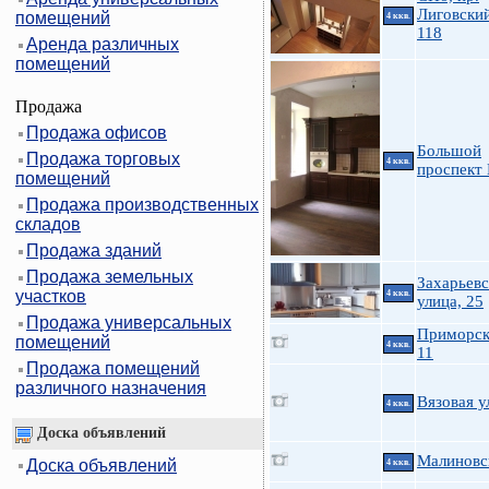
Лиговский
помещений
4 ккв.
118
Аренда различных
помещений
Продажа
Продажа офисов
Большой
Продажа торговых
4 ккв.
проспект
помещений
Продажа производственных
складов
Продажа зданий
Продажа земельных
Захарьевс
участков
4 ккв.
улица, 25
Продажа универсальных
Приморск
помещений
4 ккв.
11
Продажа помещений
различного назначения
Вязовая у
4 ккв.
Доска объявлений
Малиновс
Доска объявлений
4 ккв.