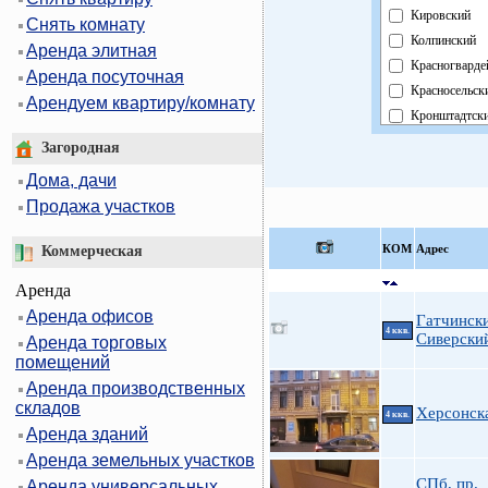
Кировский
Снять комнату
Колпинский
Аренда элитная
Красногварде
Аренда посуточная
Красносельск
Арендуем квартиру/комнату
Кронштадтск
Курортный
Загородная
Московский
Дома, дачи
Невский
Продажа участков
Область
Павловский
КOМ
Адрес
Коммерческая
Петроградски
Аренда
Петродворцо
Аренда офисов
Приморский
Гатчинск
4 ккв.
Сиверски
Аренда торговых
Пушкинский
помещений
Фрунзенский
Аренда производственных
Центральный
складов
Херсонск
4 ккв.
Аренда зданий
Аренда земельных участков
СПб, пр.
Аренда универсальных