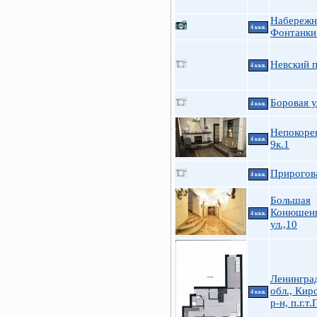
Набережн
4 ккв.
Фонтанки
Невский п
4 ккв.
Боровая у
4 ккв.
Непокоре
4 ккв.
9к.1
Прирогова
4 ккв.
Большая
Конюшен
4 ккв.
ул.,10
Ленингра
обл., Кир
4 ккв.
р-н, п.г.т