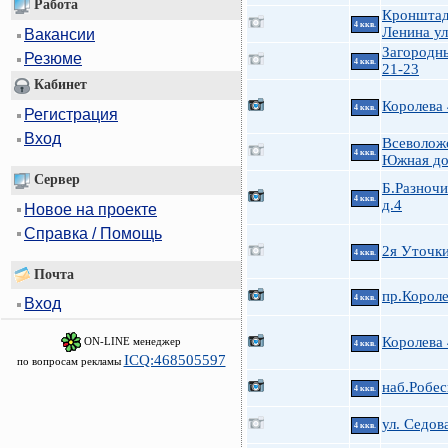
Работа
Кроншта
4 ккв.
Ленина ул
Вакансии
Загородн
Резюме
4 ккв.
21-23
Кабинет
Королева
4 ккв.
Регистрация
Вход
Всеволожс
4 ккв.
Южная до
Сервер
Б.Разноч
4 ккв.
д.4
Новое на проекте
Справка / Помощь
2я Уточк
4 ккв.
Почта
пр.Короле
4 ккв.
Вход
Королева
ON-LINE менеджер
4 ккв.
ICQ:468505597
по вопросам рекламы
наб.Робес
4 ккв.
ул. Седова
4 ккв.