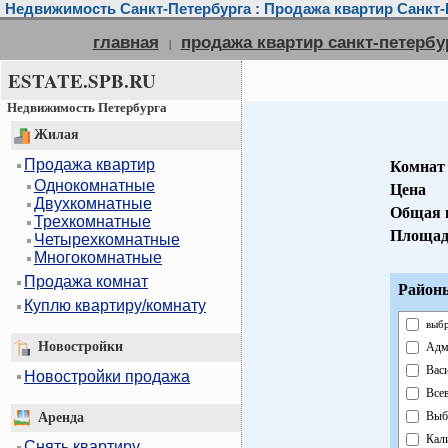
Недвижимость Санкт-Петербурга : Продажа квартир Санкт-
главная
продажа квартир санкт-петербу
|
ESTATE.SPB.RU
Недвижимость Петербурга
Жилая
Продажа квартир
Комнат
Однокомнатные
Цена
Двухкомнатные
Общая 
Трехкомнатные
Площад
Четырехкомнатные
Многокомнатные
Продажа комнат
Районы
Куплю квартиру/комнату
выбр
Новостройки
Адм
Вас
Новостройки продажа
Все
Выб
Аренда
Кал
Снять квартиру