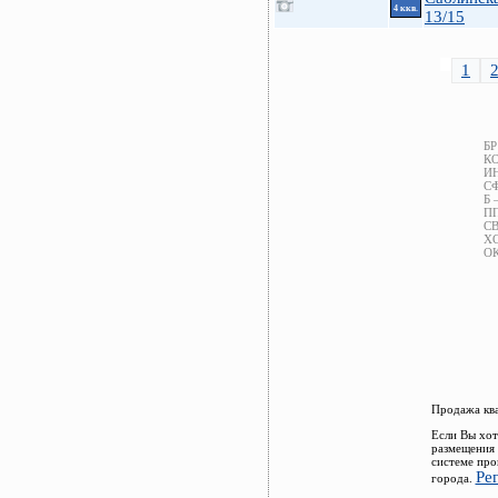
4 ккв.
13/15
1
БР
КО
ИН
СФ
Б 
ПП
СВ
ХС
ОК
Продажа ква
Если Вы хот
размещения 
системе про
Ре
города.