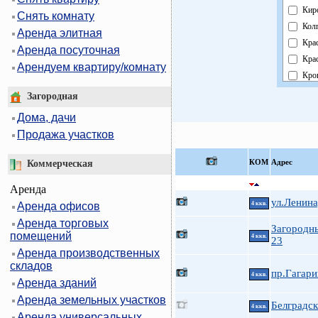
Кир
Снять комнату
Кол
Аренда элитная
Кра
Аренда посуточная
Кра
Арендуем квартиру/комнату
Кро
Кур
Загородная
Мос
Дома, дачи
Нев
Продажа участков
Обл
Пав
КOМ
Адрес
Коммерческая
Пет
Аренда
Пет
ул.Ленина
Аренда офисов
4 ккв.
При
Аренда торговых
Пуш
Загородн
помещений
4 ккв.
Фру
23
Аренда производственных
Цен
складов
пр.Гагари
4 ккв.
Аренда зданий
Аренда земельных участков
Белградск
4 ккв.
Аренда универсальных