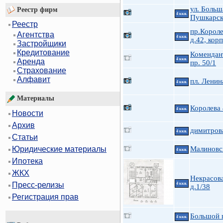
ул. Больш
Реестр фирм
4 ккв.
Пушкарск
Реестр
пр.Короле
Агентства
4 ккв.
д.42, корп
Застройщики
Кредитование
Комендан
4 ккв.
Аренда
пр. 50/1
Страхование
Алфавит
пл. Ленин
4 ккв.
Материалы
Королева
4 ккв.
Новости
Архив
димитров
4 ккв.
Статьи
Малиновс
Юридические материалы
4 ккв.
Ипотека
ЖКХ
Некрасова
Пресс-релизы
4 ккв.
д.1/38
Регистрация прав
Большой п
4 ккв.