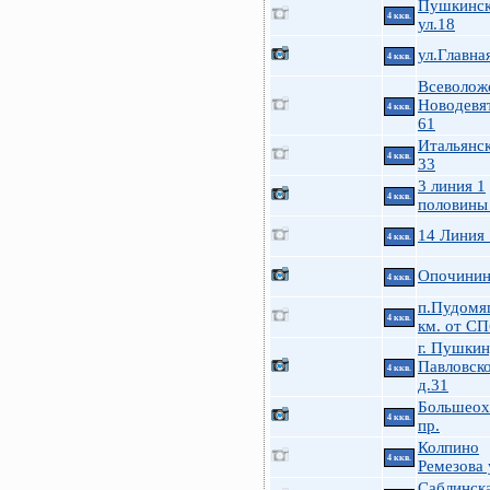
Пушкинск
4 ккв.
ул.18
ул.Главна
4 ккв.
Всеволож
Новодевя
4 ккв.
61
Итальянск
4 ккв.
33
3 линия 1
4 ккв.
половины
14 Линия
4 ккв.
Опочинина
4 ккв.
п.Пудомя
4 ккв.
км. от СП
г. Пушкин
Павловско
4 ккв.
д.31
Большеох
4 ккв.
пр.
Колпино
4 ккв.
Ремезова 
Саблинска