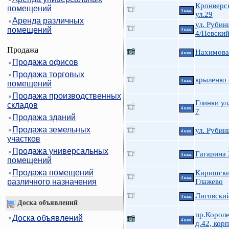
Кронверс
помещений
4 ккв.
ул.29
Аренда различных
ул. Руби
помещений
4 ккв.
4/Невский
Продажа
Нахимова 
4 ккв.
Продажа офисов
Продажа торговых
крыленко
4 ккв.
помещений
Продажа производственных
Глинки ул.
складов
4 ккв.
7
Продажа зданий
Продажа земельных
ул. Руби
4 ккв.
участков
Продажа универсальных
Гагарина 
4 ккв.
помещений
Продажа помещений
Киришски
4 ккв.
различного назначения
Глажево
Лиговский
4 ккв.
Доска объявлений
пр.Короле
Доска объявлений
4 ккв.
д.42, корп