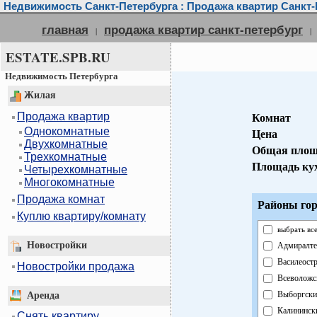
Недвижимость Санкт-Петербурга : Продажа квартир Санкт-
главная
продажа квартир санкт-петербург
|
|
ESTATE.SPB.RU
Недвижимость Петербурга
Жилая
Продажа квартир
Комнат
Однокомнатные
Цена
Двухкомнатные
Общая площ
Трехкомнатные
Площадь ку
Четырехкомнатные
Многокомнатные
Продажа комнат
Районы гор
Куплю квартиру/комнату
выбрать вс
Новостройки
Адмиралте
Василеост
Новостройки продажа
Всеволожс
Выборгски
Аренда
Калининск
Снять квартиру