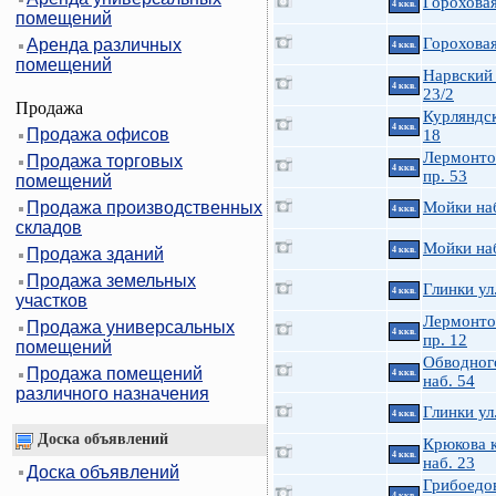
Гороховая
4 ккв.
помещений
Гороховая
Аренда различных
4 ккв.
помещений
Нарвский 
4 ккв.
23/2
Продажа
Курляндск
4 ккв.
Продажа офисов
18
Лермонто
Продажа торговых
4 ккв.
пр. 53
помещений
Продажа производственных
Мойки на
4 ккв.
складов
Мойки на
Продажа зданий
4 ккв.
Продажа земельных
Глинки ул
4 ккв.
участков
Лермонто
Продажа универсальных
4 ккв.
пр. 12
помещений
Обводного
Продажа помещений
4 ккв.
наб. 54
различного назначения
Глинки ул
4 ккв.
Доска объявлений
Крюкова к
4 ккв.
наб. 23
Доска объявлений
Грибоедов
4 ккв.