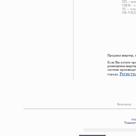
ПП – пря
СВОБ – с
ХС – хор
ОК-УЛ(ДВ
Продажа квартир, 
Если Вы хотите пр
размещения кварти
системе производи
Регистр
города.
Контакты:
со
Тематич