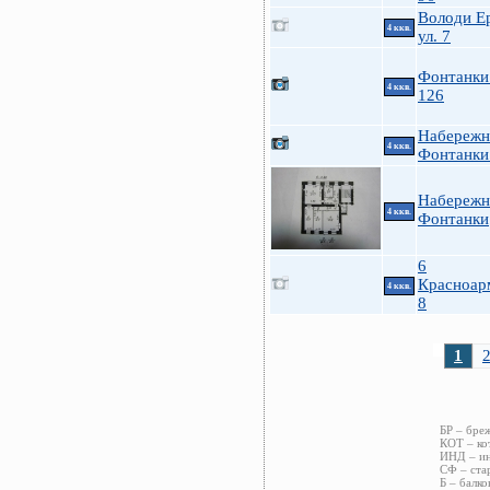
Володи Е
4 ккв.
ул. 7
Фонтанки 
4 ккв.
126
Набережн
4 ккв.
Фонтанки
Набережн
4 ккв.
Фонтанки
6
Красноар
4 ккв.
8
1
БР – бре
КОТ – ко
ИНД – ин
СФ – ста
Б – балко