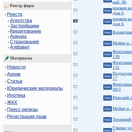
наб. 96
Реестр фирм
крюков ка
4 ккв.
дом 6
Реестр
крюков ка
Агентства
4 ккв.
дом 6
Застройщики
Кредитование
Казанская
4 ккв.
Аренда
Страхование
Мойки р. 
4 ккв.
Алфавит
Фонтанки 
4 ккв.
139
Материалы
Фонтанки 
4 ккв.
Новости
131
Подъездн
Архив
4 ккв.
17
Статьи
Фонтанки 
4 ккв.
Юридические материалы
90/3
Ипотека
Рижский п
4 ккв.
ЖКХ
Мойки р. 
Пресс-релизы
4 ккв.
Регистрация прав
Троицкий 
4 ккв.
Глинки ул.
4 ккв.