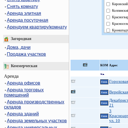
Кировский
Снять комнату
Колпински
Аренда элитная
Красногва
Аренда посуточная
Красносел
Арендуем квартиру/комнату
Кронштадт
Курортный
Загородная
Московски
Дома, дачи
Невский
Продажа участков
Область
Павловски
КOМ
Адрес
Коммерческая
Петроград
Аренда
Петродвор
Гороховая
Аренда офисов
4 ккв.
Приморск
Аренда торговых
Пушкинск
Верейская
4 ккв.
помещений
Фрунзенск
Декабрист
Аренда производственных
Центральн
4 ккв.
21
складов
3
Аренда зданий
Красноар
4 ккв.
Аренда земельных участков
ул. 10
Аренда универсальных