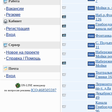
7
Работа
Мойки р. 
Вакансии
4 ккв.
Резюме
Наб.р.Фо
4 ккв.
126
Кабинет
Грибоедо
4 ккв.
Регистрация
канала наб
Вход
Фонтанка
4 ккв.
С. Подъя
Сервер
4 ккв.
11
Набережн
Новое на проекте
4 ккв.
Мойки рек
Справка / Помощь
Набережн
4 ккв.
Мойки
Почта
Театральн
Вход
4 ккв.
Глинки 16
Лермонто
ON-LINE менеджер
4 ккв.
пр-т. д.8а
ICQ:468505597
по вопросам рекламы
Декабрист
4 ккв.
49
Канала
Грибоедов
4 ккв.
96