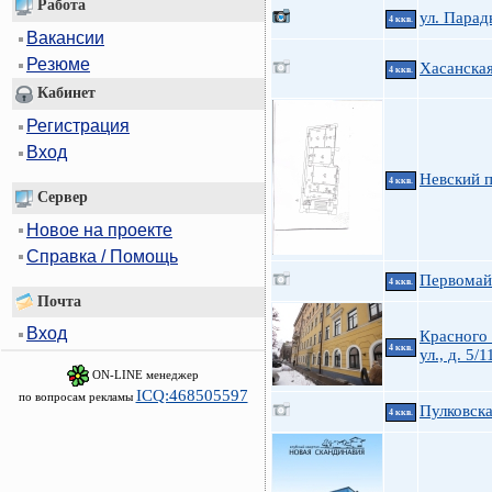
Работа
ул. Парад
4 ккв.
Вакансии
Резюме
Хасанская
4 ккв.
Кабинет
Регистрация
Вход
Невский 
4 ккв.
Сервер
Новое на проекте
Справка / Помощь
Первомайс
4 ккв.
Почта
Вход
Красного
4 ккв.
ул., д. 5/1
ON-LINE менеджер
ICQ:468505597
по вопросам рекламы
Пулковска
4 ккв.