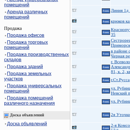
помещений
Линия 1д
Аренда различных
4 ккв.
помещений
крюков ка
4 ккв.
Продажа
Краснопу
4 ккв.
35
Продажа офисов
Сестроре
Продажа торговых
4 ккв.
Приморск
помещений
в районе 
Продажа производственных
4 ккв.
Черная ре
складов
г. Всеволо
Продажа зданий
Александр
4 ккв.
81, к. 2, к
Продажа земельных
участков
г.Ст.Русса
4 ккв.
Продажа универсальных
ул. Рубин
помещений
4 ккв.
Невский п
Продажа помещений
ул. Руби
4 ккв.
различного назначения
2я Уточк
Доска объявлений
4 ккв.
Доска объявлений
2-я Комсо
4 ккв.