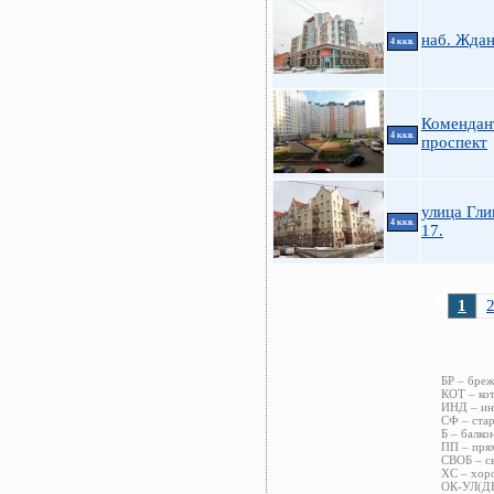
наб. Ждан
4 ккв.
Комендан
4 ккв.
проспект
улица Гли
4 ккв.
17.
1
БР – бреж
КОТ – кот
ИНД – инд
СФ – стар
Б – балко
ПП – прям
СВОБ – св
ХС – хоро
ОК-УЛ(ДВ)