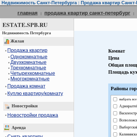
Недвижимость Санкт-Петербурга : Продажа квартир Санкт-
главная
продажа квартир санкт-петербург
|
|
ESTATE.SPB.RU
Недвижимость Петербурга
Жилая
Продажа квартир
Комнат
Однокомнатные
Цена
Двухкомнатные
Общая площ
Трехкомнатные
Площадь ку
Четырехкомнатные
Многокомнатные
Продажа комнат
Районы гор
Куплю квартиру/комнату
выбрать все
Новостройки
Адмиралте
Василеостр
Новостройки продажа
Всеволожс
Выборгски
Аренда
Калининск
Снять квартиру