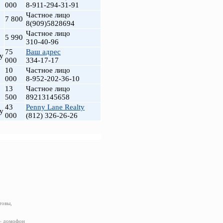
000
8-911-294-31-91
Частное лицо
7 800
8(909)5828694
Частное лицо
5 990
310-40-96
75
Ваш адрес
у
000
334-17-17
10
Частное лицо
000
8-952-202-36-10
13
Частное лицо
500
89213145658
43
Penny Lane Realty
у
000
(812) 326-26-26
товы,
 – домофон