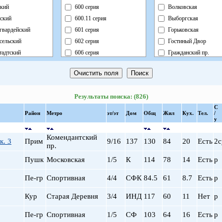
кий
600 серия
Волковская
ский
600.11 серия
Выборгская
гвардейский
601 серия
Горьковская
сельский
602 серия
Гостиный Двор
адтский
606 серия
Гражданский пр.
ный
Блочный
Девяткино
ский
Брежневка
Достоевская
й
Деревянный
Елизаровская
Результаты поиска: (826)
ь
Индивидуальный
Звездная
С
ский
Кирпично-Монолитный
Звенигородская
Район
Метро
эт/эт
Дом
Общ
Жил
Кух.
Тел.
/
у
радский
Кирпичный
Кировский завод
ворцовый
Корабль
Комендантский пр.
Комендантский
к. 3
Прим
9/16
137
130
84
20
Есть
2с
рский
Коттедж
Крестовский о-в
пр.
нский
Монолит
Купчино
Пушк
Московская
1/5
К
114
78
14
Есть
р
нский
Немецкий
Ладожская
Пе-гр
Спортивная
4/4
СФК
84.5
61
8.7
Есть
р
льный
Новый Блочный
Ленинский пр.
Панельный
Лесная
Кур
Старая Деревня
3/4
ИНД
117
60
11
Нет
р
Реконструкция
Лиговский пр.
Ст.Фонд Кап.Рем.
Ломоносовская
Пе-гр
Спортивная
1/5
СФ
103
64
16
Есть
р