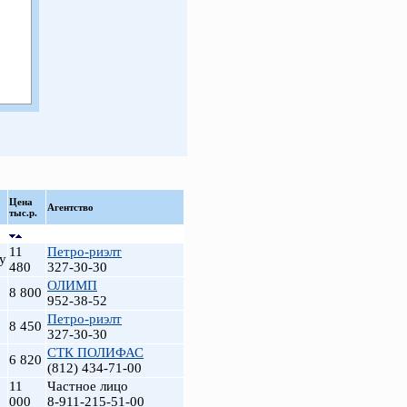
Цена
Агентство
тыс.р.
11
Петро-риэлт
у
480
327-30-30
ОЛИМП
8 800
952-38-52
Петро-риэлт
8 450
327-30-30
СТК ПОЛИФАС
6 820
(812) 434-71-00
11
Частное лицо
000
8-911-215-51-00