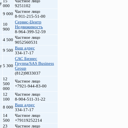
15
Частное лицо
у
000
9251102
Частное лицо
9 000
8-911-215-51-00
Сервис-Центр
10
Недвижимость
900
8-964-399-52-59
Частное лицо
4 500
9052560531
Ваш адрес
9 500
334-17-17
САС Бизнес
Группа/SAS Business
у
5 300
Group
(812)9833037
12
Частное лицо
500
+7921-944-83-00
000
12
Частное лицо
100
8-904-511-31-22
Ваш адрес
8 000
334-17-17
14
Частное лицо
500
+79119252214
23
Частное лицо