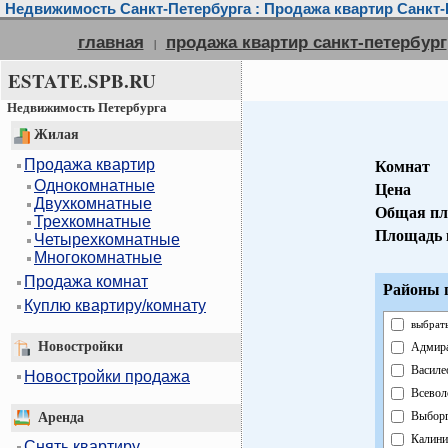
Недвижимость Санкт-Петербурга : Продажа квартир Санкт-
главная
продажа квартир санкт-петербург
|
ESTATE.SPB.RU
Недвижимость Петербурга
Жилая
Продажа квартир
Комнат
Однокомнатные
Цена
Двухкомнатные
Общая пл
Трехкомнатные
Площадь 
Четырехкомнатные
Многокомнатные
Продажа комнат
Районы г
Куплю квартиру/комнату
выбрать
Новостройки
Адмира
Василе
Новостройки продажа
Всевол
Выборг
Аренда
Калини
Снять квартиру