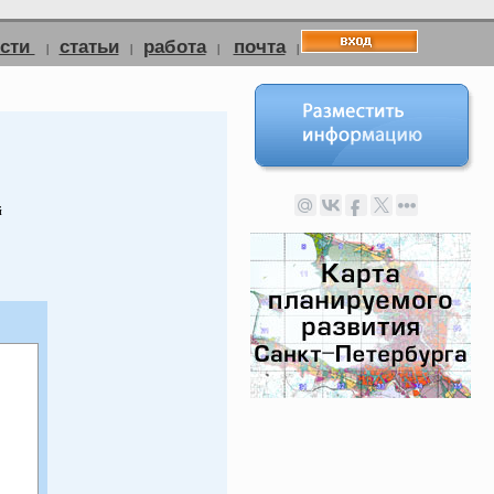
ости
статьи
работа
почта
|
|
|
|
й