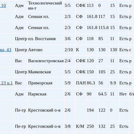
Технологический
пр. Просвещения
 10
Адм
5/5
СФК
113
0
15
Есть
р
ин-т
Приморская
Адм
Сенная пл.
2/3
СФ
161.8
117
15
Есть
р
Пролетарская
Пушкинская
Адм
Сенная пл.
2/3
СФ
161.8
115.6
15
Есть
р
Рыбацкое
Центр
пл. Восстания
3/6
СФ
118
85
11
Есть
р
Садовая
Сенная пл.
на, 43
Центр
Автово
2/10
К
130
130
130
Есть
с
Спортивная
Старая Деревня
Вас
Василеостровская
2/4
СФК
120
27
11
Есть
р
Технологический ин-
Центр
Маяковская
5/5
СФК
150
105
25
Есть
р
Удельная
ул. Дыбенко
 23 к.1
Вас
Приморская
5/9
ПАН
86.3
56
9.9
Есть
р
Фрунзенская
Адм
Нарвская
2/6
СФ
90
64.5
11
Нет
б/
Черная речка
Чернышевская
Чкаловская
Пе-гр
Крестовский о-в
2/6
194
122
0
Есть
Электросила
Пе-гр
Крестовский о-в
3/8
К/М
250
132
25
Есть