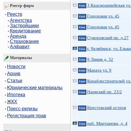
3 Красноармейская ул.
Реестр фирм
4 ккв.
Реестр
Гороховая ул. 45
4 ккв.
Агентства
Застройщики
Гороховая ул. 45
4 ккв.
Кредитование
Аренда
Суворовский пр. д.27
4 ккв.
Страхование
Алфавит
г. Челябинск, ул. Ельки
4 ккв.
Материалы
9 Линия д. 32
4 ккв.
Новости
Марата ул. 9
4 ккв.
Архив
Статьи
Кораблестроителей ул.
4 ккв.
Юридические материалы
Нарвский пр. 23/2
4 ккв.
Ипотека
ЖКХ
Крестовский остров
Пресс-релизы
4 ккв.
Регистрация прав
наб. Мартынова, д. 4
4 ккв.