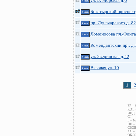
ул. Б. Морская д.6
4 ккв.
Богатырский проспект,
4 ккв.
пр. Луначарского д. 82
4 ккв.
Ломоносова пл./Фонта
4 ккв.
Комендантский пр., д.
4 ккв.
ул. Зверинская д.42
4 ккв.
Вязовая ул. 10
4 ккв.
1
БР – 
КОТ –
ИНД –
СФ – 
Б – б
ПП – 
СВОБ 
ХС – 
ОК-УЛ