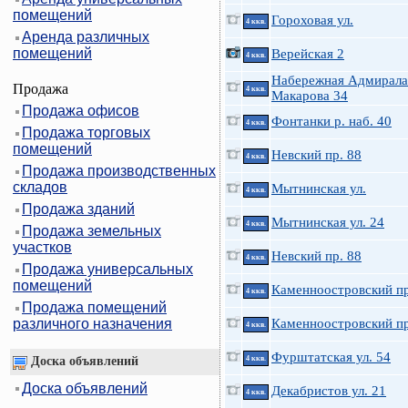
помещений
Гороховая ул.
4 ккв.
Аренда различных
помещений
Верейская 2
4 ккв.
Набережная Адмирала
Продажа
4 ккв.
Макарова 34
Продажа офисов
Фонтанки р. наб. 40
4 ккв.
Продажа торговых
помещений
Невский пр. 88
4 ккв.
Продажа производственных
складов
Мытнинская ул.
4 ккв.
Продажа зданий
Мытнинская ул. 24
4 ккв.
Продажа земельных
участков
Невский пр. 88
4 ккв.
Продажа универсальных
помещений
Каменноостровский пр
4 ккв.
Продажа помещений
различного назначения
Каменноостровский пр
4 ккв.
Фурштатская ул. 54
Доска объявлений
4 ккв.
Доска объявлений
Декабристов ул. 21
4 ккв.