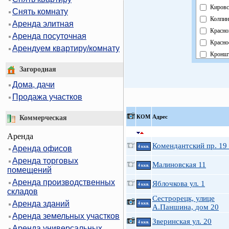
Кировс
Снять комнату
Колпин
Аренда элитная
Красно
Аренда посуточная
Красно
Арендуем квартиру/комнату
Кроншт
Курорт
Загородная
Москов
Дома, дачи
Невски
Продажа участков
Област
Павлов
КOМ
Адрес
Коммерческая
Петрог
Аренда
Петрод
Комендантский пр. 19 
Аренда офисов
4 ккв.
Примо
Аренда торговых
Пушки
Малиновская 11
4 ккв.
помещений
Фрунзе
Аренда производственных
Яблочкова ул. 1
Центра
4 ккв.
складов
Сестрорецк, улице
Аренда зданий
4 ккв.
А.Паншина, дом 20
Аренда земельных участков
Зверинская ул. 20
4 ккв.
Аренда универсальных