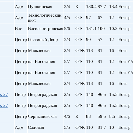
Сталинский
Маяковская
Адм
Пушкинская
2/4
К
130.4
87.7
13.4
Есть
р
Старый фонд (СФ)
Московская
Хрущевка
Московские ворота
Технологический
Адм
4/5
СФ
97
67
12
Есть
р
ин-т
Нарвская
Вас
Василеостровская
5/6
СФ
131.1
100
Невский пр.
10.2
Есть
р
Новочеркасская
Центр
Гостиный Двор
3/3
СФ
90
57
12
Есть
р
Обводный Канал
Обухово
Центр
Маяковская
2/4
СФК
118
81
16
Есть
Озерки
Центр
пл. Восстания
5/7
СФ
110
81
12
Есть
б/
Парк Победы
Парнас
Центр
пл. Восстания
5/7
СФ
110
81
12
Есть
б/
Петроградская
Пионерская
Центр
Маяковская
2/4
СФК
118
81
16
Есть
пл. Ал. Невского
. 27
Пе-гр
Петроградская
2/5
СФ
140
96.5
15.3
Есть
р
пл. Восстания
пл. Ленина
. 27
Пе-гр
Петроградская
2/5
СФ
140
96.5
15.3
Есть
р
пл. Мужества
Центр
Чернышевская
4/6
К
88
59.5
8.5
Есть
р
Политехническая
пр. Большевиков
Адм
Садовая
5/5
СФК
110
81.7
10
Есть
р
пр. Ветеранов