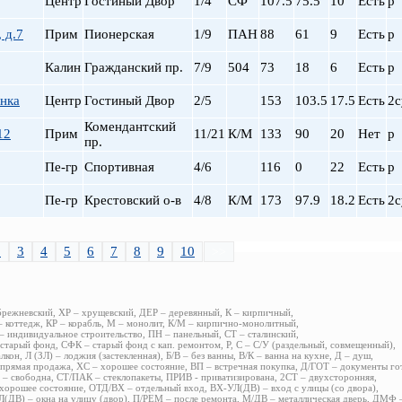
Центр
Гостиный Двор
1/4
СФ
107.5
75.5
10
Есть
р
 д.7
Прим
Пионерская
1/9
ПАН
88
61
9
Есть
р
Калин
Гражданский пр.
7/9
504
73
18
6
Есть
р
нка
Центр
Гостиный Двор
2/5
153
103.5
17.5
Есть
2с
Комендантский
12
Прим
11/21
К/М
133
90
20
Нет
р
пр.
Пе-гр
Спортивная
4/6
116
0
22
Есть
р
Пе-гр
Крестовский о-в
4/8
К/М
173
97.9
18.2
Есть
2с
2
3
4
5
6
7
8
9
10
>>
брежневский, ХР – хрущевский, ДЕР – деревянный, К – кирпичный,
 коттедж, КР – корабль, М – монолит, К/М – кирпично-монолитный,
 индивидуальное строительство, ПН – панельный, СТ – сталинский,
старый фонд, СФК – старый фонд с кап. ремонтом, Р, С – С/У (раздельный, совмещенный),
алкон, Л (ЗЛ) – лоджия (застекленная), Б/В – без ванны, В/К – ванна на кухне, Д – душ,
прямая продажа, ХС – хорошее состояние, ВП – встречная покупка, Д/ГОТ – документы го
– свободна, СТ/ПАК – стеклопакеты, ПРИВ - приватизирована, 2СТ – двухсторонняя,
хорошее состояние, ОТД/ВХ – отдельный вход, ВХ-УЛ(ДВ) – вход с улицы (со двора),
(ДВ) – окна на улицу (двор), П/РЕМ – после ремонта, М/ДВ – металлическая дверь, ДМФ