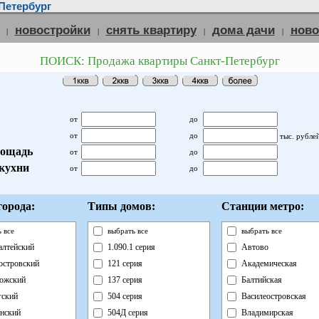
Петербург
новостройки
снять квартиру
дома дачи
нов
|
|
|
|
ПОИСК: Продажа квартиры Санкт-Петербург
от
до
от
до
тыс. рубле
ощадь
от
до
кухни
от
до
орода:
Типы домов:
Станции метро:
 все
выбрать все
выбрать все
лтейский
1.090.1 серия
Автово
островский
121 серия
Академическая
ожский
137 серия
Балтийская
ский
504 серия
Василеостровская
нский
504Д серия
Владимирская