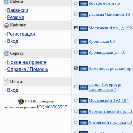
Работа
Костромской пр
4 ккв.
Вакансии
ул.Лизы Чайкиной 18
4 ккв.
Резюме
Кабинет
Московский пр., д.192
4 ккв.
Регистрация
Вход
Кубинская 68
4 ккв.
Курляндская ул. 18
Сервер
4 ккв.
Новое на проекте
Каменоостровский пр-
Справка / Помощь
4 ккв.
Почта
Санкт-Петербург
4 ккв.
Таврическая 7
Вход
Московский 192-194
ON-LINE менеджер
4 ккв.
ICQ:468505597
по вопросам рекламы
Лермонтовский пр. 53
4 ккв.
Лиговский пр., дом 63
4 ккв.