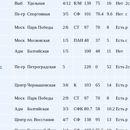
Выб
Удельная
4/12
К/М
130
75
16
Нет
2с
Пе-гр
Спортивная
3/5
СФ
101
70.4
9.6
Нет
с
Моск
Парк Победы
2/6
СТ
97
70
8
Есть
р
Моск
Московская
1/5
ПАН
48
37
5
Есть
с
Адм
Балтийская
1/5
100
48
11
Нет
т
Пе-гр
Петроградская
5
220
0
52
Есть
2с
Центр
Чернышевская
3/6
К
103
65
14
Есть
р
Моск
Парк Победы
2/9
СТ
97
70
8
Есть
р
Адм
Балтийская
3/3
СФК
80.7
58
10.2
Есть
р
Центр
пл. Восстания
4/7
СФ
138
95
13
Есть
р