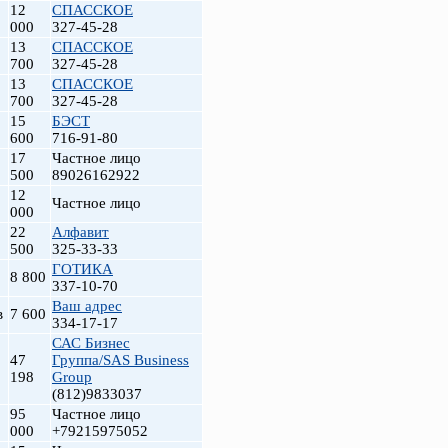
12
СПАССКОЕ
000
327-45-28
13
СПАССКОЕ
700
327-45-28
13
СПАССКОЕ
700
327-45-28
15
БЭСТ
600
716-91-80
17
Частное лицо
500
89026162922
12
Частное лицо
000
т
22
Алфавит
500
325-33-33
ГОТИКА
8 800
337-10-70
Ваш адрес
в
7 600
334-17-17
САС Бизнес
47
Группа/SAS Business
198
Group
(812)9833037
95
Частное лицо
000
+79215975052