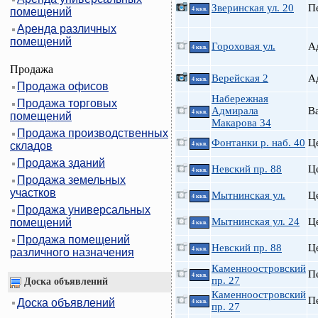
Зверинская ул. 20
П
помещений
4 ккв.
Аренда различных
помещений
Гороховая ул.
А
4 ккв.
Продажа
Верейская 2
А
4 ккв.
Продажа офисов
Набережная
Продажа торговых
Адмирала
В
4 ккв.
помещений
Макарова 34
Продажа производственных
Фонтанки р. наб. 40
Ц
складов
4 ккв.
Продажа зданий
Невский пр. 88
Ц
4 ккв.
Продажа земельных
участков
Мытнинская ул.
Ц
4 ккв.
Продажа универсальных
Мытнинская ул. 24
Ц
помещений
4 ккв.
Продажа помещений
Невский пр. 88
Ц
4 ккв.
различного назначения
Каменноостровский
П
4 ккв.
пр. 27
Доска объявлений
Каменноостровский
П
Доска объявлений
4 ккв.
пр. 27