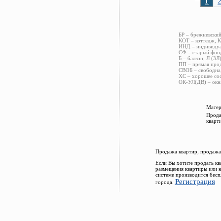
1
БР – брежневский
КОТ – коттедж, К
ИНД – индивидуал
СФ – старый фонд
Б – балкон, Л (ЗЛ
ПП – прямая прод
СВОБ – свободна,
ХС – хорошее сос
ОК-УЛ(ДВ) – окна
Матер
Прода
кварт
Продажа квартир, продажа
Если Вы хотите продать кв
размещения квартиры или 
системе производится бесп
Регистрация
города.