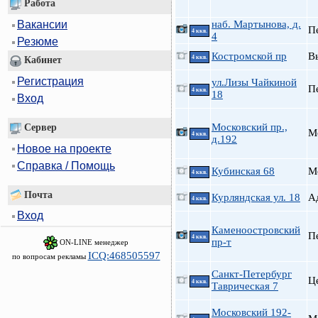
Работа
наб. Мартынова, д.
Вакансии
П
4 ккв.
4
Резюме
Костромской пр
В
4 ккв.
Кабинет
Регистрация
ул.Лизы Чайкиной
П
4 ккв.
18
Вход
Московский пр.,
Сервер
М
4 ккв.
д.192
Новое на проекте
Справка / Помощь
Кубинская 68
М
4 ккв.
Почта
Курляндская ул. 18
А
4 ккв.
Вход
Каменоостровский
П
4 ккв.
пр-т
ON-LINE менеджер
ICQ:468505597
по вопросам рекламы
Санкт-Петербург
Ц
4 ккв.
Таврическая 7
Московский 192-