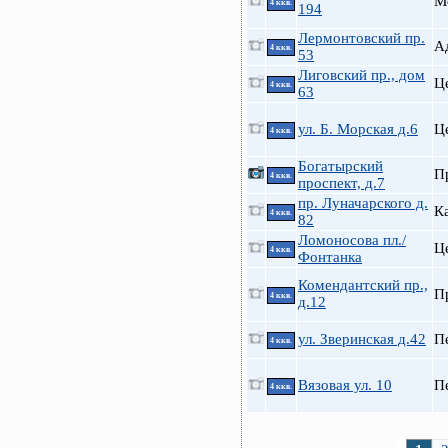
М
4 ккв.
194
Лермонтовский пр.
А
4 ккв.
53
Лиговский пр., дом
Ц
4 ккв.
63
ул. Б. Морская д.6
Ц
4 ккв.
Богатырский
П
4 ккв.
проспект, д.7
пр. Луначарского д.
К
4 ккв.
82
Ломоносова пл./
Ц
4 ккв.
Фонтанка
Комендантский пр.,
П
4 ккв.
д.12
ул. Зверинская д.42
П
4 ккв.
Вязовая ул. 10
П
4 ккв.