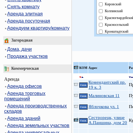
Кировский
Снять комнату
Колпинский
Аренда элитная
Красногвардейски
Аренда посуточная
Красносельский
Арендуем квартиру/комнату
Кронштадтский
Курортный
Загородная
Московский
Дома, дачи
Невский
Продажа участков
Область
Павловский
КOМ
Адрес
Ра
Коммерческая
Петроградский
Аренда
Петродворцовый
Комендантский пр.
П
Аренда офисов
4 ккв.
Приморский
19 к. 3
Аренда торговых
Пушкинский
Малиновская 11
П
4 ккв.
помещений
Фрунзенский
Аренда производственных
Яблочкова ул. 1
П
Центральный
4 ккв.
складов
Сестрорецк, улице
Аренда зданий
К
4 ккв.
А.Паншина, дом 20
Аренда земельных участков
Аренда универсальных