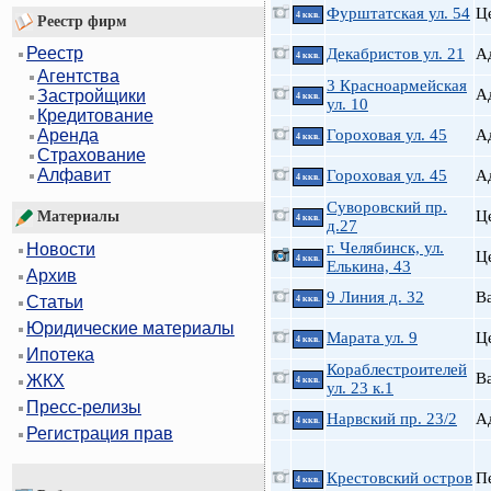
Фурштатская ул. 54
Ц
4 ккв.
Реестр фирм
Реестр
Декабристов ул. 21
А
4 ккв.
Агентства
3 Красноармейская
А
Застройщики
4 ккв.
ул. 10
Кредитование
Гороховая ул. 45
А
Аренда
4 ккв.
Страхование
Алфавит
Гороховая ул. 45
А
4 ккв.
Суворовский пр.
Ц
Материалы
4 ккв.
д.27
г. Челябинск, ул.
Новости
Ц
4 ккв.
Елькина, 43
Архив
9 Линия д. 32
В
Статьи
4 ккв.
Юридические материалы
Марата ул. 9
Ц
4 ккв.
Ипотека
Кораблестроителей
В
ЖКХ
4 ккв.
ул. 23 к.1
Пресс-релизы
Нарвский пр. 23/2
А
4 ккв.
Регистрация прав
Крестовский остров
П
4 ккв.