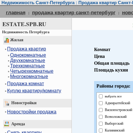
Недвижимость Санкт-Петербурга : Продажа квартир Санкт-
главная
продажа квартир санкт-петербург
нов
|
|
ESTATE.SPB.RU
Недвижимость Петербурга
Жилая
Продажа квартир
Комнат
Однокомнатные
Цена
Двухкомнатные
Общая площадь
Трехкомнатные
Площадь кухни
Четырехкомнатные
Многокомнатные
Продажа комнат
Районы города:
Куплю квартиру/комнату
выбрать все
Новостройки
Адмиралтейский
Василеостровский
Новостройки продажа
Всеволожский
Выборгский
Аренда
Калининский
Снять квартиру