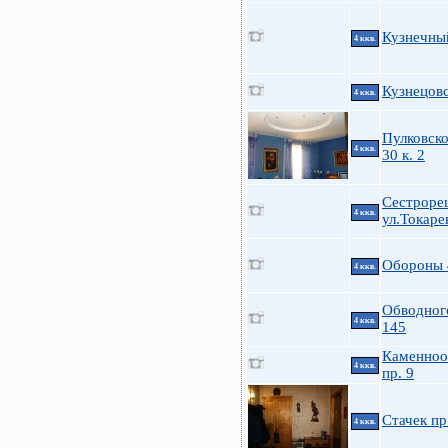
Кузнечный
4 ккв.
Кузнецовс
4 ккв.
Пулковско
4 ккв.
30 к. 2
Сестроре
4 ккв.
ул.Токарев
Обороны 
4 ккв.
Обводног
4 ккв.
145
Каменноо
4 ккв.
пр. 9
Стачек пр
4 ккв.