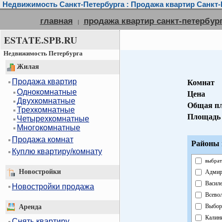
Недвижимость Санкт-Петербурга : Продажа квартир Санкт-
главная
продажа квартир санкт-петербур
|
ESTATE.SPB.RU
Недвижимость Петербурга
Жилая
Продажа квартир
Комнат
Однокомнатные
Цена
Двухкомнатные
Общая п
Трехкомнатные
Площадь 
Четырехкомнатные
Многокомнатные
Продажа комнат
Районы 
Куплю квартиру/комнату
выбрат
Новостройки
Адмир
Василе
Новостройки продажа
Всево
Выбор
Аренда
Калин
Снять квартиру