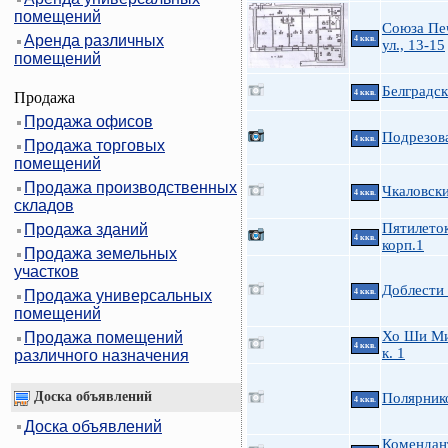
помещений
Союза Пе
Аренда различных
4 ккв.
ул., 13-15
помещений
Белградск
4 ккв.
Продажа
Продажа офисов
Подрезова
4 ккв.
Продажа торговых
помещений
Продажа производственных
Чкаловски
4 ккв.
складов
Пятилеток
Продажа зданий
4 ккв.
корп.1
Продажа земельных
участков
Доблести 
Продажа универсальных
4 ккв.
помещений
Хо Ши Ми
Продажа помещений
4 ккв.
к. 1
различного назначения
Доска объявлений
Полярник
4 ккв.
Доска объявлений
Комендан