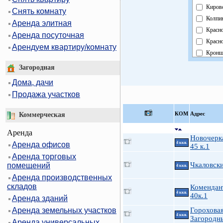
Киров
Снять комнату
Колпи
Аренда элитная
Красн
Аренда посуточная
Красно
Арендуем квартиру/комнату
Кронш
Курор
Загородная
Моско
Дома, дачи
Невск
Продажа участков
Облас
Павло
КOМ
Адрес
Коммерческая
Петро
Аренда
Петро
Новочерка
Аренда офисов
4 ккв.
Примо
45 к.1
Аренда торговых
Пушки
Чкаловск
помещений
4 ккв.
Фрунз
Аренда производственных
Центр
складов
Комендан
4 ккв.
40к.1
Аренда зданий
Аренда земельных участков
Гороховая
4 ккв.
Загородн
Аренда универсальных