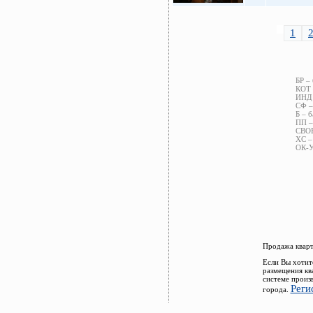
1
БР –
КОТ 
ИНД 
СФ –
Б – б
ПП –
СВОБ
ХС –
ОК-У
Продажа кварт
Если Вы хотит
размещения кв
системе произ
Реги
города.