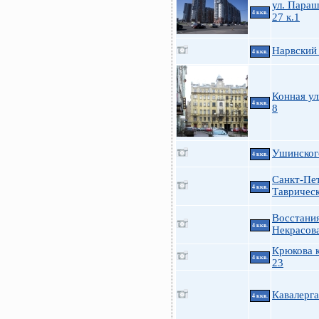
ул. Пара
4 ккв.
27 к.1
Нарвский 
4 ккв.
Конная ул
4 ккв.
8
Ушинского
4 ккв.
Санкт-Пе
4 ккв.
Таврическ
Восстания
4 ккв.
Некрасов
Крюкова к
4 ккв.
23
Кавалерга
4 ккв.