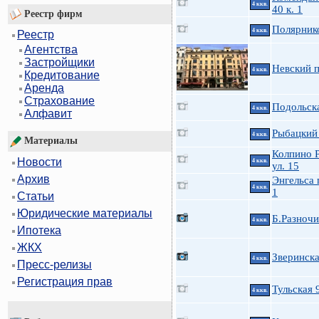
4 ккв.
40 к. 1
Реестр фирм
Полярнико
4 ккв.
Реестр
Агентства
Застройщики
Невский п
4 ккв.
Кредитование
Аренда
Страхование
Подольска
4 ккв.
Алфавит
Рыбацкий 
4 ккв.
Материалы
Колпино 
Новости
4 ккв.
ул. 15
Архив
Энгельса 
4 ккв.
1
Статьи
Юридические материалы
Б.Разночи
4 ккв.
Ипотека
ЖКХ
Зверинска
4 ккв.
Пресс-релизы
Регистрация прав
Тульская 
4 ккв.