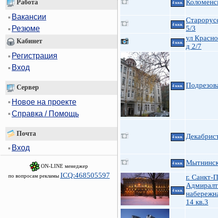
Коломенск
Работа
4 ккв.
Вакансии
Старорусс
4 ккв.
5/3
Резюме
ул Красно
Кабинет
4 ккв.
д 2/7
Регистрация
Вход
Подрезов
Сервер
4 ккв.
Новое на проекте
Справка / Помощь
Почта
Декабрист
4 ккв.
Вход
Мытнинска
4 ккв.
ON-LINE менеджер
ICQ:468505597
по вопросам рекламы
г. Санкт-
Адмиралт
4 ккв.
набережна
14 кв.3