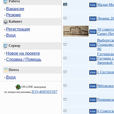
Работа
Малая Мо
4 ккв.
Вакансии
Резюме
Ленина 2
4 ккв.
Кабинет
Регистрация
10 советск
4 ккв.
Санкт-Пе
Вход
Выборгск
Социалис
Сервер
4 ккв.
96
Новое на проекте
Гатчинск
Гатчина г.
Справка / Помощь
4 ккв.
Зверевой 
Почта
г. Сестро
4 ккв.
Вход
Рябовское
4 ккв.
ON-LINE менеджер
ICQ:468505597
по вопросам рекламы
Ропшинска
4 ккв.
6 Советск
4 ккв.