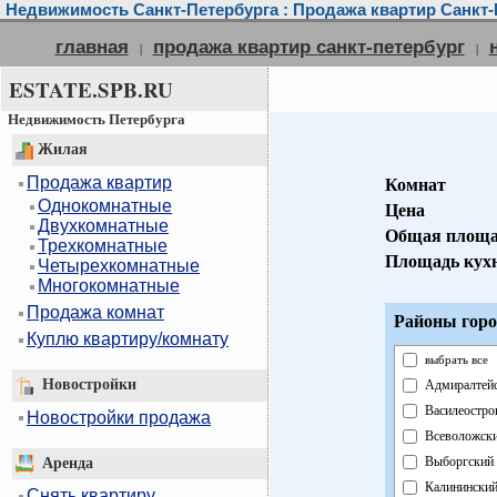
Недвижимость Санкт-Петербурга : Продажа квартир Санкт-
главная
продажа квартир санкт-петербург
|
|
ESTATE.SPB.RU
Недвижимость Петербурга
Жилая
Продажа квартир
Комнат
Однокомнатные
Цена
Двухкомнатные
Общая площа
Трехкомнатные
Площадь кух
Четырехкомнатные
Многокомнатные
Продажа комнат
Районы горо
Куплю квартиру/комнату
выбрать все
Новостройки
Адмиралтей
Василеостро
Новостройки продажа
Всеволожск
Выборгский
Аренда
Калинински
Снять квартиру