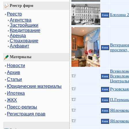
Реестр фирм
Реестр
Блохина 
4 ккв.
Агентства
Застройщики
Кредитование
Аренда
Страхование
Ветерано
Алфавит
4 ккв.
проспект,
Материалы
Новости
Всеволож
Архив
Всеволож
4 ккв.
Статьи
Централь
Юридические материалы
Рузовская
4 ккв.
Ипотека
П.Германа
ЖКХ
4 ккв.
Пресс-релизы
Яблочкова
4 ккв.
Регистрация прав
Яблочкова
4 ккв.