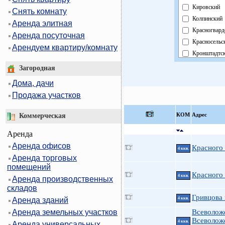
Кировский
Снять комнату
Колпинский
Аренда элитная
Красногвард
Аренда посуточная
Красносельс
Арендуем квартиру/комнату
Кронштадтс
Курортный
Загородная
Московский
Дома, дачи
Невский
Продажа участков
Область
Павловский
КOМ
Адрес
Коммерческая
Петроградск
Аренда
Петродворц
Аренда офисов
Приморский
Красного
4 ккв.
Аренда торговых
Пушкинский
помещений
Фрунзенски
Красного
4 ккв.
Аренда производственных
Центральны
складов
Гривцова 
Аренда зданий
4 ккв.
Аренда земельных участков
Всеволож
Всеволож
4 ккв.
Аренда универсальных