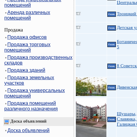
Централь
помещений
Аренда различных
Троицкий 
4 ккв.
помещений
Детская у
4 ккв.
Продажа
Продажа офисов
Ботаничес
Продажа торговых
4 ккв.
5
помещений
Продажа производственных
складов
8 Советск
4 ккв.
Продажа зданий
Продажа земельных
участков
Дивенская
4 ккв.
Продажа универсальных
помещений
Продажа помещений
различного назначения
Шушары,
Славянка,
4 ккв.
Доска объявлений
Галицкая 
Доска объявлений