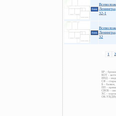
Всеволожс
Ленинград
4 ккв.
32-1
Всеволож
Ленинград
4 ккв.
32
1
БР – брежн
КОТ – котт
ИНД – инди
СФ – стары
Б – балкон,
ПП – пряма
СВОБ – сво
ХС – хорош
ОК-УЛ(ДВ) 