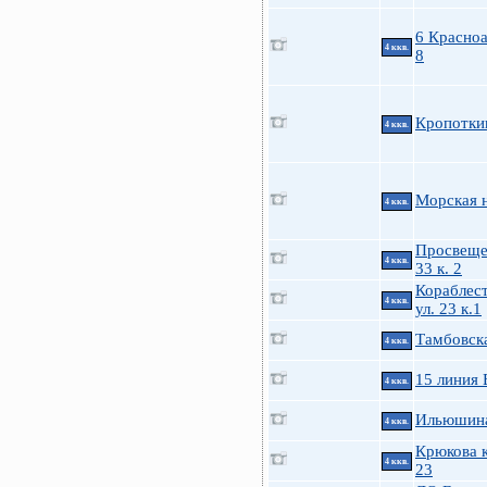
6 Красно
4 ккв.
8
Кропотки
4 ккв.
Морская н
4 ккв.
Просвеще
4 ккв.
33 к. 2
Кораблес
4 ккв.
ул. 23 к.1
Тамбовска
4 ккв.
15 линия 
4 ккв.
Ильюшина
4 ккв.
Крюкова к
4 ккв.
23