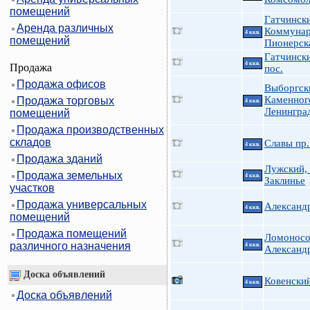
помещений
Гатчински
Аренда различных
Коммунар
4 ккв.
помещений
Пионерска
Гатчинск
4 ккв.
Продажа
пос.
Продажа офисов
Выборгск
Каменног
Продажа торговых
4 ккв.
Ленингра
помещений
Продажа производственных
складов
Славы пр.
4 ккв.
Продажа зданий
Лужский, 
Продажа земельных
4 ккв.
Заклинье
участков
Продажа универсальных
Александ
4 ккв.
помещений
Продажа помещений
Ломоносов
различного назначения
4 ккв.
Александр
Доска объявлений
Ковенский
4 ккв.
Доска объявлений