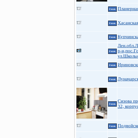
Планерная
4 ккв.
Хасанская
4 ккв.
Купчинска
4 ккв.
Лен.обл.
р-н,пос.Г
4 ккв.
ул.Школьн
Ириновски
4 ккв.
Луначарск
4 ккв.
Сизова пр
4 ккв.
32, корпу
Подвойско
4 ккв.