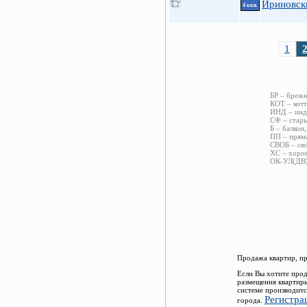
Ириновски
4 ккв.
1
БР – брежн
КОТ – котт
ИНД – инди
СФ – стары
Б – балкон,
ПП – пряма
СВОБ – сво
ХС – хорош
ОК-УЛ(ДВ) 
Продажа квартир, п
Если Вы хотите прод
размещения квартир
системе производитс
Регистра
города.