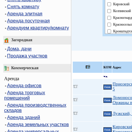
Кировский
Снять комнату
Колпинский
Аренда элитная
Красногвард
Аренда посуточная
Красносельс
Арендуем квартиру/комнату
Кронштадтс
Курортный
Загородная
Московский
Дома, дачи
Невский
Продажа участков
Область
Павловский
КOМ
Адрес
Коммерческая
Петроградс
Аренда
Петродворц
Приозерс
Аренда офисов
Приморский
4 ккв.
5
Аренда торговых
Пушкински
Ломоносо
помещений
Фрунзенски
4 ккв.
Оржицы п
Аренда производственных
Центральны
складов
Лужский,
4 ккв.
Аренда зданий
Аренда земельных участков
Кировски
4 ккв.
Аренда универсальных
Комсомол