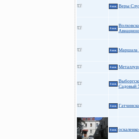
Веры Слу
4 ккв.
Волховски
4 ккв.
Авиацион
Маршала 
4 ккв.
Металлург
4 ккв.
Выборгск
4 ккв.
Садовый 
Гатчинск
4 ккв.
оскаленко
4 ккв.