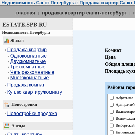
Недвижимость Санкт-Петербурга : Продажа квартир Санкт-
главная
продажа квартир санкт-петербург
|
|
ESTATE.SPB.RU
Недвижимость Петербурга
Жилая
Продажа квартир
Комнат
Однокомнатные
Цена
Двухкомнатные
Общая площ
Трехкомнатные
Площадь кух
Четырехкомнатные
Многокомнатные
Продажа комнат
Районы горо
Куплю квартиру/комнату
выбрать все
Новостройки
Адмиралтей
Василеостро
Новостройки продажа
Всеволожск
Выборгский
Аренда
Калинински
Снять квартиру