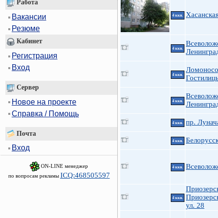
Работа
Хасанская
Вакансии
4 ккв.
Резюме
Кабинет
Всеволож
4 ккв.
Ленингра
Регистрация
Вход
Ломоносо
4 ккв.
Гостилиц
Сервер
Всеволож
Новое на проекте
4 ккв.
Ленинград
Справка / Помощь
пр. Лунач
4 ккв.
Почта
Белорусск
4 ккв.
Вход
Всеволож
ON-LINE менеджер
4 ккв.
ICQ:468505597
по вопросам рекламы
Приозерс
Приозерск
4 ккв.
ул. 28