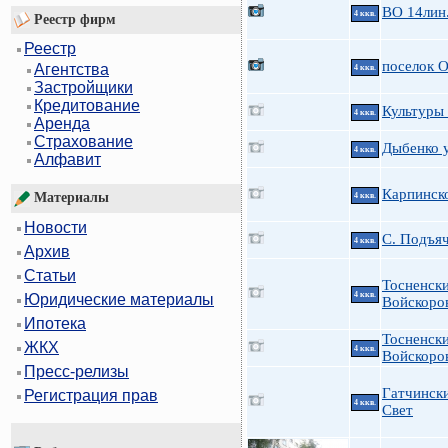
ВО 14лин.
4 ккв.
Реестр фирм
Реестр
поселок 
Агентства
4 ккв.
Застройщики
Кредитование
Культуры 
4 ккв.
Аренда
Страхование
Дыбенко у
4 ккв.
Алфавит
Карпинско
Материалы
4 ккв.
Новости
С. Подъяч
4 ккв.
Архив
Статьи
Тосненски
4 ккв.
Юридические материалы
Войскоро
Ипотека
Тосненски
ЖКХ
4 ккв.
Войскоров
Пресс-релизы
Гатчинск
Регистрация прав
4 ккв.
Свет