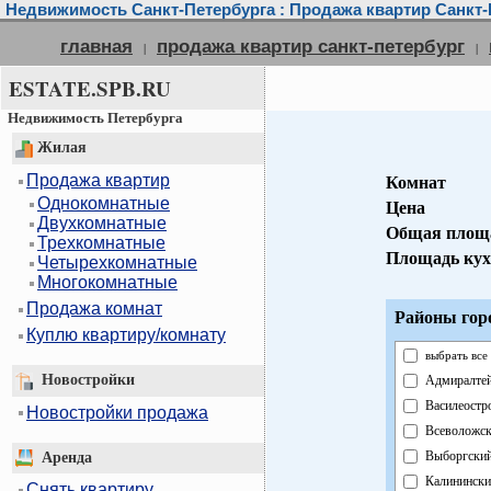
Недвижимость Санкт-Петербурга : Продажа квартир Санкт-
главная
продажа квартир санкт-петербург
|
|
ESTATE.SPB.RU
Недвижимость Петербурга
Жилая
Продажа квартир
Комнат
Однокомнатные
Цена
Двухкомнатные
Общая площ
Трехкомнатные
Площадь ку
Четырехкомнатные
Многокомнатные
Продажа комнат
Районы гор
Куплю квартиру/комнату
выбрать все
Новостройки
Адмиралте
Василеостр
Новостройки продажа
Всеволожс
Выборгски
Аренда
Калинински
Снять квартиру