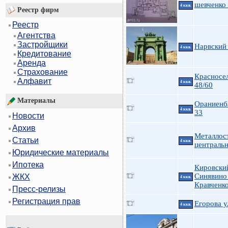
шевченко
4 ккв.
Реестр фирм
Реестр
Агентства
Застройщики
Нарвский 
4 ккв.
Кредитование
Аренда
Страхование
Красносе
Алфавит
4 ккв.
48/60
Материалы
Ораниенб
4 ккв.
33
Новости
Архив
Металлос
Статьи
4 ккв.
централь
Юридические материалы
Ипотека
Кировски
Синявино 
ЖКХ
4 ккв.
Кравченко
Пресс-релизы
Регистрация прав
Егорова у
4 ккв.