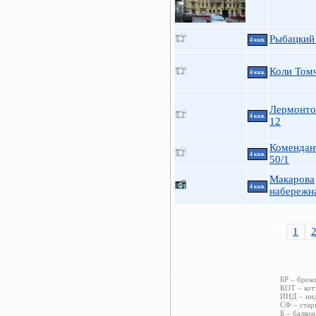
Рыбацкий 
4 ккв.
Коли Томч
4 ккв.
Лермонто
4 ккв.
12
Комендан
4 ккв.
50/1
Макарова
4 ккв.
набережна
1
БР – бреж
КОТ – кот
ИНД – инд
СФ – стар
Б – балкон