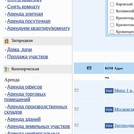
Кировский
Снять комнату
Колпинский
Аренда элитная
Красногвар
Аренда посуточная
Красносель
Арендуем квартиру/комнату
Кронштадт
Курортный
Загородная
Московски
Дома, дачи
Невский
Продажа участков
Область
Павловски
КOМ
Адрес
Коммерческая
Петроградс
Аренда
Петродвор
Аренда офисов
Приморски
Мира 1 к.
4 ккв.
Аренда торговых
Пушкински
помещений
Фрунзенски
Аренда производственных
Центральн
Московски
4 ккв.
складов
Аренда зданий
Загородн
Аренда земельных участков
4 ккв.
Аренда универсальных