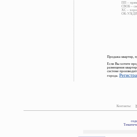
ПП – прям
СВОБ – св
ХС – хоро
ОК-УЛ(ДВ)
Продажа квартир, п
Если Вы хотите про
размещения квартир
системе производит
Регистр
города.
Контакты:
сод
Тематиче