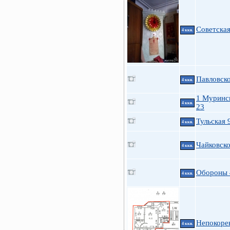
Советская
4 ккв.
Павловско
4 ккв.
1 Муринс
4 ккв.
23
Тульская 
4 ккв.
Чайковско
4 ккв.
Обороны 
4 ккв.
Непокоре
4 ккв.