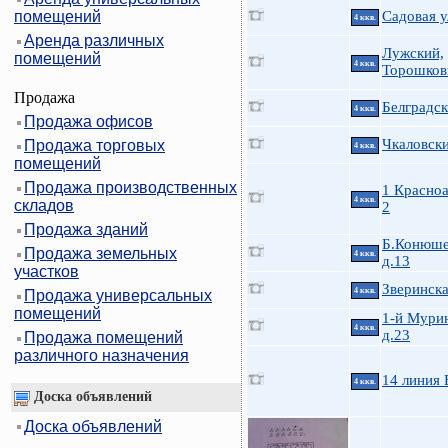
помещений
Садовая у
4 ккв.
Аренда различных
Лужский,
помещений
4 ккв.
Торошков
Продажа
Белградск
4 ккв.
Продажа офисов
Чкаловски
Продажа торговых
4 ккв.
помещений
Продажа производственных
1 Красно
4 ккв.
складов
2
Продажа зданий
Б.Конюше
Продажа земельных
4 ккв.
д.13
участков
Зверинска
4 ккв.
Продажа универсальных
помещений
1-й Мурин
4 ккв.
д.23
Продажа помещений
различного назначения
14 линия 
4 ккв.
Доска объявлений
Доска объявлений