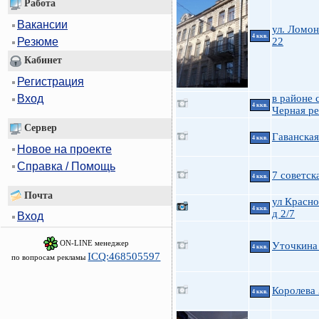
Работа
Вакансии
ул. Ломон
4 ккв.
22
Резюме
Кабинет
Регистрация
Вход
в районе 
4 ккв.
Черная ре
Сервер
Гаванская
4 ккв.
Новое на проекте
Справка / Помощь
7 советск
4 ккв.
Почта
ул Красно
4 ккв.
д 2/7
Вход
ON-LINE менеджер
Уточкина
4 ккв.
ICQ:468505597
по вопросам рекламы
Королева
4 ккв.