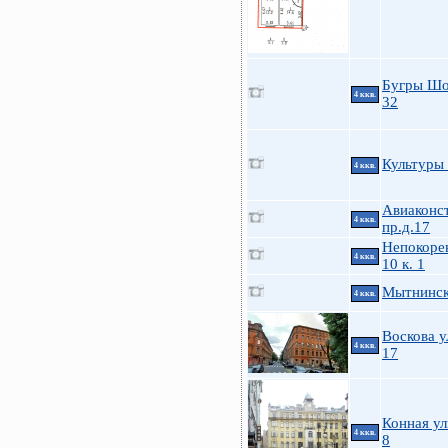
Бугры Шо
4 ккв.
32
Культуры 
4 ккв.
Авиаконс
4 ккв.
пр.д.17
Непокоре
4 ккв.
10 к. 1
Мытнинска
4 ккв.
Воскова у
4 ккв.
17
Конная ул
4 ккв.
8