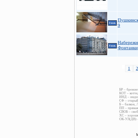
Пушкинска
4 ккв.
9
Набережн
4 ккв.
Фонтанки
1
БР – брежне
КОТ – котте
ИНД – индив
СФ – старый
Б – балкон, 
ПП – прямая
СВОБ – своб
ХС – хороше
ОК-УЛ(ДВ) –
М