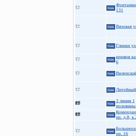
Фонтанки 
4 ккв.
131
Вязовая у
4 ккв.
Глинки ул
4 ккв.
крюков ка
4 ккв.
6
Виленский
4 ккв.
Литейный 
4 ккв.
3 линия 1
4 ккв.
половины
Комендан
4 ккв.
пр. д.8, к.
Большеох
4 ккв.
пр. 16