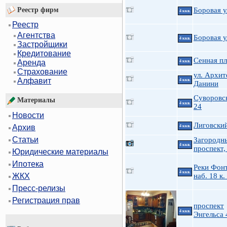
Реестр фирм
Боровая у
4 ккв.
Реестр
Агентства
Боровая у
4 ккв.
Застройщики
Кредитование
Сенная пл
Аренда
4 ккв.
Страхование
ул. Архит
Алфавит
4 ккв.
Данини
Суворовск
Материалы
4 ккв.
24
Новости
Лиговский
Архив
4 ккв.
Статьи
Загородн
4 ккв.
проспект,
Юридические материалы
Ипотека
Реки Фон
4 ккв.
наб. 18 к.
ЖКХ
Пресс-релизы
Регистрация прав
проспект
4 ккв.
Энгельса 