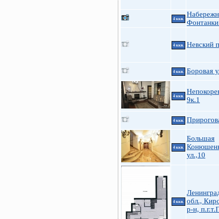
Набережн
4 ккв.
Фонтанки
Невский п
4 ккв.
Боровая у
4 ккв.
Непокоре
4 ккв.
9к.1
Прирогова
4 ккв.
Большая
Конюшен
4 ккв.
ул.,10
Ленингра
обл., Кир
4 ккв.
р-н, п.г.т