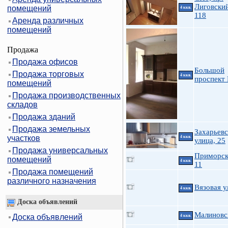
Лиговский
помещений
4 ккв.
118
Аренда различных
помещений
Продажа
Продажа офисов
Большой
Продажа торговых
4 ккв.
проспект
помещений
Продажа производственных
складов
Продажа зданий
Продажа земельных
Захарьевс
участков
4 ккв.
улица, 25
Продажа универсальных
Приморск
помещений
4 ккв.
11
Продажа помещений
различного назначения
Вязовая у
4 ккв.
Доска объявлений
Малиновс
Доска объявлений
4 ккв.