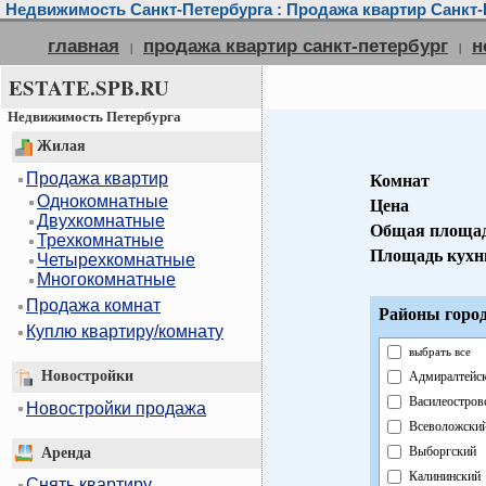
Недвижимость Санкт-Петербурга : Продажа квартир Санкт-
главная
продажа квартир санкт-петербург
н
|
|
ESTATE.SPB.RU
Недвижимость Петербурга
Жилая
Продажа квартир
Комнат
Однокомнатные
Цена
Двухкомнатные
Общая площа
Трехкомнатные
Площадь кухн
Четырехкомнатные
Многокомнатные
Продажа комнат
Районы город
Куплю квартиру/комнату
выбрать все
Новостройки
Адмиралтейс
Василеостров
Новостройки продажа
Всеволожски
Выборгский
Аренда
Калининский
Снять квартиру