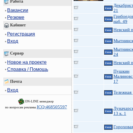
Работа
Декабрист
4 ккв.
Вакансии
21
Грибоедов
Резюме
4 ккв.
наб. 49
Кабинет
Невский п
4 ккв.
Регистрация
Мытнинск
Вход
4 ккв.
Мытнинск
4 ккв.
Сервер
24
Новое на проекте
Невский п
4 ккв.
Справка / Помощь
Пушкин
Малиновск
4 ккв.
17
Почта
Вход
Тележная 
4 ккв.
ON-LINE менеджер
ICQ:468505597
по вопросам рекламы
Луначарск
4 ккв.
13 к. 1
Гороховая
4 ккв.