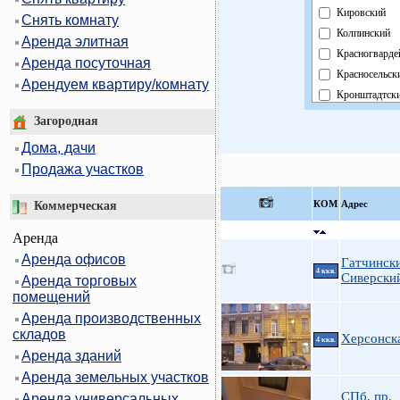
Кировский
Снять комнату
Колпинский
Аренда элитная
Красногварде
Аренда посуточная
Красносельск
Арендуем квартиру/комнату
Кронштадтск
Курортный
Загородная
Московский
Дома, дачи
Невский
Продажа участков
Область
Павловский
КOМ
Адрес
Коммерческая
Петроградски
Аренда
Петродворцо
Аренда офисов
Приморский
Гатчинск
4 ккв.
Сиверски
Аренда торговых
Пушкинский
помещений
Фрунзенский
Аренда производственных
Центральный
складов
Херсонск
4 ккв.
Аренда зданий
Аренда земельных участков
СПб, пр.
Аренда универсальных