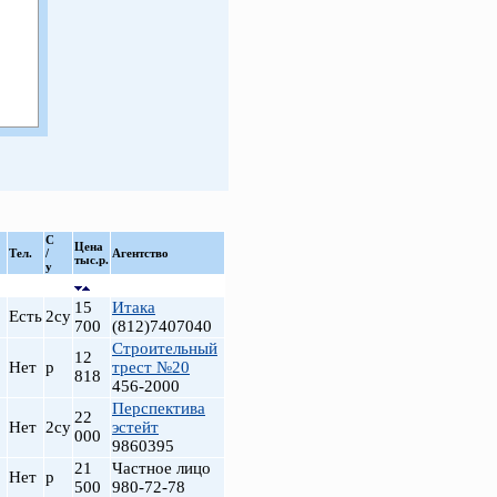
С
Цена
Тел.
/
Агентство
тыс.р.
у
15
Итака
Есть
2су
700
(812)7407040
Строительный
12
Нет
р
трест №20
818
456-2000
Перспектива
22
Нет
2су
эстейт
000
9860395
21
Частное лицо
Нет
р
500
980-72-78