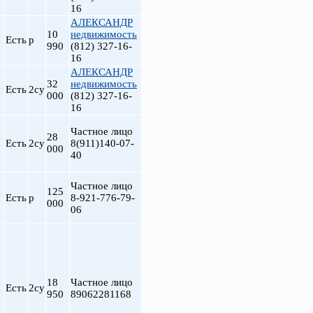
16
АЛЕКСАНДР
10
недвижимость
Есть
р
990
(812) 327-16-
16
АЛЕКСАНДР
32
недвижимость
Есть
2су
000
(812) 327-16-
16
Частное лицо
28
Есть
2су
8(911)140-07-
000
40
т
Частное лицо
125
Есть
р
8-921-776-79-
000
06
18
Частное лицо
Есть
2су
950
89062281168