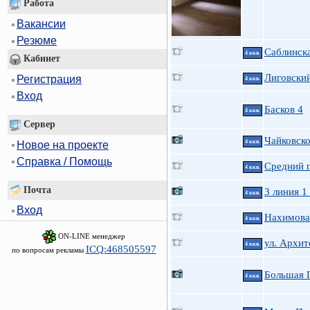
Работа
Вакансии
Резюме
Саблинска
4 ккв.
Кабинет
Лиговский
Регистрация
4 ккв.
Вход
Басков 4
4 ккв.
Сервер
Чайковско
4 ккв.
Новое на проекте
Справка / Помощь
Средний п
4 ккв.
Почта
3 линия 1
4 ккв.
Вход
Нахимова 
4 ккв.
ON-LINE менеджер
ул. Архит
4 ккв.
ICQ:468505597
по вопросам рекламы
Большая П
4 ккв.