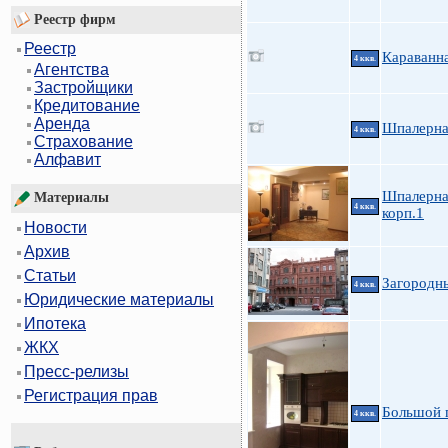
Реестр фирм
Реестр
Караванн
4 ккв.
Агентства
Застройщики
Кредитование
Аренда
Шпалерна
4 ккв.
Страхование
Алфавит
Шпалерная
Материалы
4 ккв.
корп.1
Новости
Архив
Статьи
Загородны
4 ккв.
Юридические материалы
Ипотека
ЖКХ
Пресс-релизы
Регистрация прав
Большой 
4 ккв.