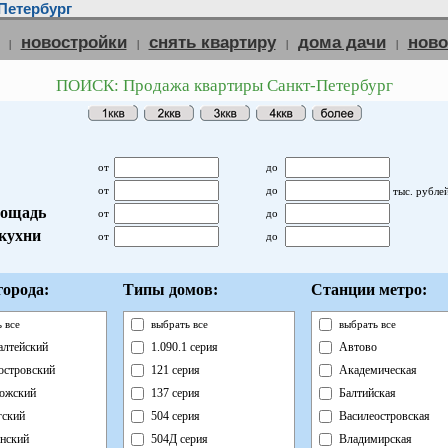
Петербург
новостройки
снять квартиру
дома дачи
нов
|
|
|
|
ПОИСК: Продажа квартиры Санкт-Петербург
от
до
от
до
тыс. рубле
ощадь
от
до
кухни
от
до
орода:
Типы домов:
Станции метро:
 все
выбрать все
выбрать все
лтейский
1.090.1 серия
Автово
островский
121 серия
Академическая
ожский
137 серия
Балтийская
ский
504 серия
Василеостровская
нский
504Д серия
Владимирская