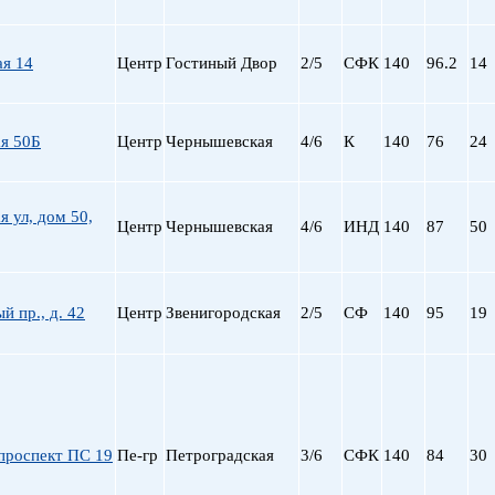
пр. Просвещения
Приморская
ая 14
Центр
Гостиный Двор
2/5
СФК
140
96.2
14
Пролетарская
Пушкинская
Рыбацкое
я 50Б
Центр
Чернышевская
4/6
К
140
76
24
Садовая
Сенная пл.
Спортивная
 ул, дом 50,
Старая Деревня
Центр
Чернышевская
4/6
ИНД
140
87
50
Технологический ин-
Удельная
ул. Дыбенко
й пр., д. 42
Центр
Звенигородская
2/5
СФ
140
95
19
Фрунзенская
Черная речка
Чернышевская
Чкаловская
Электросила
проспект ПС 19
Пе-гр
Петроградская
3/6
СФК
140
84
30