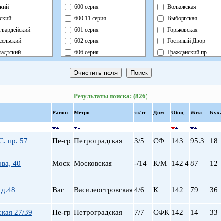
кий
600 серия
Волковская
ский
600.11 серия
Выборгская
гвардейский
601 серия
Горьковская
сельский
602 серия
Гостиный Двор
адтский
606 серия
Гражданский пр.
ный
Блочный
Девяткино
ский
Брежневка
Достоевская
й
Деревянный
Елизаровская
Результаты поиска: (826)
ь
Индивидуальный
Звездная
ский
Кирпично-Монолитный
Звенигородская
Район
Метро
эт/эт
Дом
Общ
Жил
Кух.
радский
Кирпичный
Кировский завод
ворцовый
Корабль
Комендантский пр.
. пр. 57
Пе-гр
Петроградская
3/5
СФ
143
95.3
18
рский
Коттедж
Крестовский о-в
нский
Монолит
Купчино
ова, 40
Моск
Московская
-/14
К/М
142.4
87
12
нский
Немецкий
Ладожская
льный
Новый Блочный
Ленинский пр.
Панельный
Лесная
 д.48
Вас
Василеостровская
4/6
К
142
79
36
Реконструкция
Лиговский пр.
Ст.Фонд Кап.Рем.
Ломоносовская
кая 27/39
Пе-гр
Петроградская
7/7
СФК
142
14
33