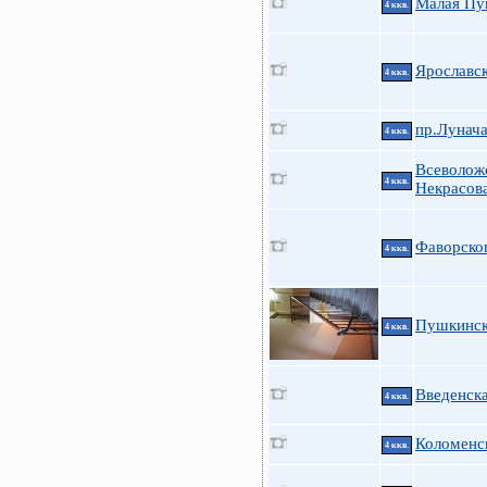
Малая Пуш
4 ккв.
Ярославск
4 ккв.
пр.Лунача
4 ккв.
Всеволож
4 ккв.
Некрасов
Фаворског
4 ккв.
Пушкинска
4 ккв.
Введенска
4 ккв.
Коломенск
4 ккв.