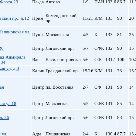
 Флота 23
Пе-дв
Автово
1/9
ПАН
133.6
86.7
11.
Комендантский
ский пр., д.12
Прим
11/21
К/М
133
90
20
пр.
алиновская ул.
Пушк
Московская
4/5
К
133
81
25
26
Центр
Лиговский пр.
5/7
СФК
132
90
15
ая Адмирала
Вас
Василеостровская
5/6
СФ
131.1
100
10.
 34
ая ул, д.3
Калин
Гражданский пр.
15/16
К/М
131
73
15.
ая
Центр
пл. Восстания
2/7
СФ
131
98
14
ая ул.18
Центр
Маяковская
5/5
СФК
131
85
14
л. 26
Центр
Лиговский пр.
5/6
СФК
131
83
15
 ул.
Адм
Пушкинская
2/4
К
130.4
87.7
13.