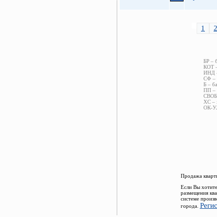
1
БР – 
КОТ –
ИНД –
СФ – 
Б – б
ПП – 
СВОБ 
ХС – 
ОК-УЛ
Продажа кварти
Если Вы хотите
размещения ква
системе произв
Реги
города.