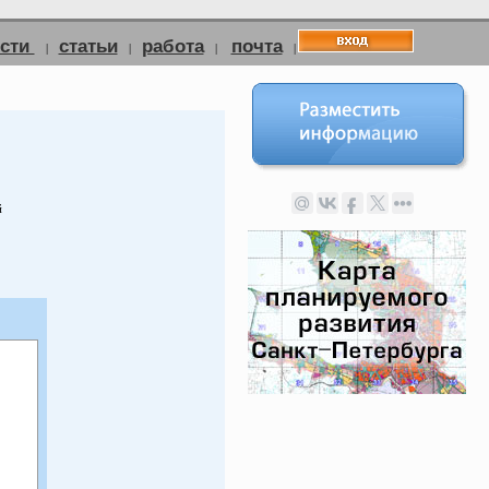
ости
статьи
работа
почта
|
|
|
|
й