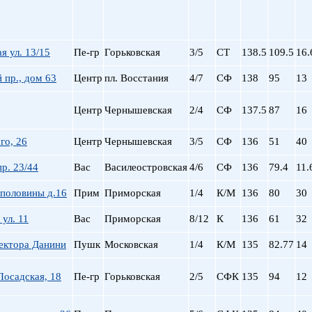
я ул. 13/15
Пе-гр
Горьковская
3/5
СТ
138.5
109.5
16.
 пр., дом 63
Центр
пл. Восстания
4/7
СФ
138
95
13
Центр
Чернышевская
2/4
СФ
137.5
87
16
го, 26
Центр
Чернышевская
3/5
СФ
136
51
40
р. 23/44
Вас
Василеостровская
4/6
СФ
136
79.4
11.
 половины д.16
Прим
Приморская
1/4
К/М
136
80
30
ул. 11
Вас
Приморская
8/12
К
136
61
32
ектора Данини
Пушк
Московская
1/4
К/М
135
82.77
14
осадская, 18
Пе-гр
Горьковская
2/5
СФК
135
94
12