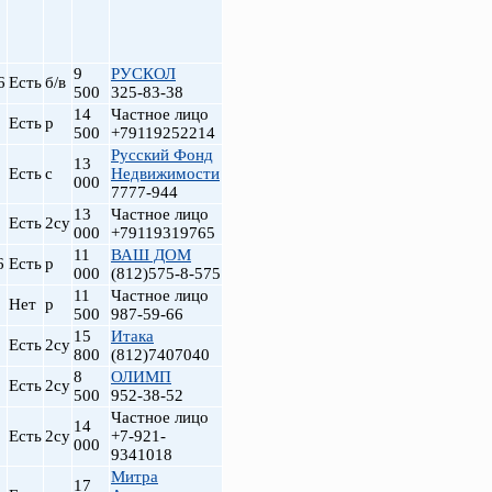
9
РУСКОЛ
6
Есть
б/в
500
325-83-38
14
Частное лицо
Есть
р
500
+79119252214
Русский Фонд
13
Есть
с
Недвижимости
000
7777-944
13
Частное лицо
Есть
2су
000
+79119319765
11
ВАШ ДОМ
6
Есть
р
000
(812)575-8-575
11
Частное лицо
Нет
р
500
987-59-66
15
Итака
Есть
2су
800
(812)7407040
8
ОЛИМП
Есть
2су
500
952-38-52
Частное лицо
14
Есть
2су
+7-921-
000
9341018
Митра
17