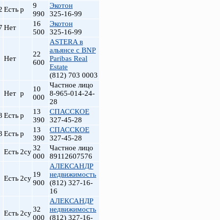
9
Экотон
2
Есть
р
990
325-16-99
16
Экотон
7
Нет
500
325-16-99
ASTERA в
альянсе с BNP
22
Нет
Paribas Real
600
Estate
(812) 703 0003
Частное лицо
10
Нет
р
8-965-014-24-
000
28
13
СПАССКОЕ
3
Есть
р
390
327-45-28
13
СПАССКОЕ
3
Есть
р
390
327-45-28
32
Частное лицо
Есть
2су
000
89112607576
АЛЕКСАНДР
19
недвижимость
Есть
2су
900
(812) 327-16-
16
АЛЕКСАНДР
32
недвижимость
Есть
2су
000
(812) 327-16-