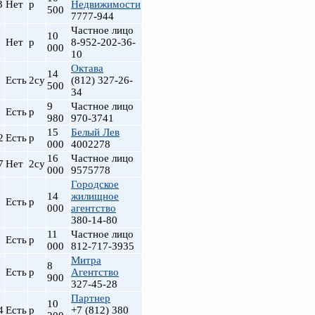
3
Нет
р
Недвижимости
500
7777-944
Частное лицо
10
Нет
р
8-952-202-36-
000
10
Октава
14
Есть
2су
(812) 327-26-
500
34
9
Частное лицо
Есть
р
980
970-3741
15
Белый Лев
2
Есть
р
000
4002278
16
Частное лицо
7
Нет
2су
000
9575778
Городское
14
жилищное
Есть
р
000
агентство
380-14-80
11
Частное лицо
Есть
р
000
812-717-3935
Митра
8
Есть
р
Агентство
900
327-45-28
Партнер
10
4
Есть
р
+7 (812) 380