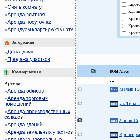
Кировс
Снять комнату
Колпин
Аренда элитная
Красно
Аренда посуточная
Красно
Арендуем квартиру/комнату
Кроншт
Курорт
Загородная
Москов
Дома, дачи
Невски
Продажа участков
Област
Павлов
КOМ
Адрес
Коммерческая
Петрог
Аренда
Петрод
Малый П.С
Аренда офисов
4 ккв.
Примо
Аренда торговых
Пушки
ул. Типан
помещений
4 ккв.
Фрунзе
Аренда производственных
Центра
складов
Линия 15,
4 ккв.
Аренда зданий
Аренда земельных участков
Кронверкс
4 ккв.
Аренда универсальных