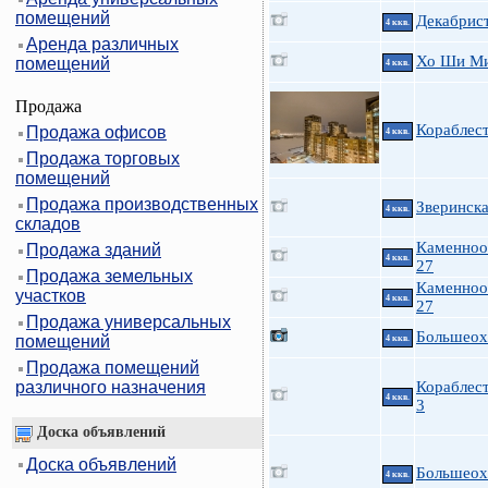
помещений
Декабрист
4 ккв.
Аренда различных
Хо Ши Мин
помещений
4 ккв.
Продажа
Кораблес
Продажа офисов
4 ккв.
Продажа торговых
помещений
Продажа производственных
Зверинска
4 ккв.
складов
Каменноо
Продажа зданий
4 ккв.
27
Продажа земельных
Каменноо
участков
4 ккв.
27
Продажа универсальных
Большеох
помещений
4 ккв.
Продажа помещений
различного назначения
Кораблест
4 ккв.
3
Доска объявлений
Доска объявлений
Большеох
4 ккв.