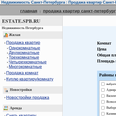
Недвижимость Санкт-Петербурга : Продажа квартир Санкт-
главная
продажа квартир санкт-петербург
|
ESTATE.SPB.RU
Недвижимость Петербурга
Жилая
Продажа квартир
Комнат
Однокомнатные
Цена
Двухкомнатные
Общая пл
Трехкомнатные
Площадь 
Четырехкомнатные
Многокомнатные
Продажа комнат
Районы г
Куплю квартиру/комнату
выбрать
Новостройки
Адмира
Василе
Новостройки продажа
Всевол
Выборг
Аренда
Калини
Снять квартиру