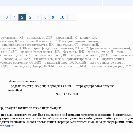
2
3
4
5
6
7
8
9
10
>>
брежневский, ХР – хрущевский, ДЕР – деревянный, К – кирпичный,
 коттедж, КР – корабль, М – монолит, К/М – кирпично-монолитный,
 индивидуальное строительство, ПН – панельный, СТ – сталинский,
старый фонд, СФК – старый фонд с кап. ремонтом, Р, С – С/У (раздельный, совмещенный),
алкон, Л (ЗЛ) – лоджия (застекленная), Б/В – без ванны, В/К – ванна на кухне, Д – душ,
прямая продажа, ХС – хорошее состояние, ВП – встречная покупка, Д/ГОТ – документы го
– свободна, СТ/ПАК – стеклопакеты, ПРИВ - приватизирована, 2СТ – двухсторонняя,
хорошее состояние, ОТД/ВХ – отдельный вход, ВХ-УЛ(ДВ) – вход с улицы (со двора),
(ДВ) – окна на улицу (двор), П/РЕМ – после ремонта, М/ДВ – металлическая дверь, ДМФ
Материалы по теме:
Продажа квартир, квартиры продажа Санкт- Петербург,продажа покупка
квартиры.
{NOTFOUNDED}
р, продажа комнат полезная информация:
 продать квартиру, то для Вас размещение информации являются совершенно бесплатными.
ртиры или комнаты которую Вы собираетесь продать Вам необходимо пройти регистрацию.
одится бесплатно. Любая поставленная квартира может быть снабжена фотографиями, опис
страция