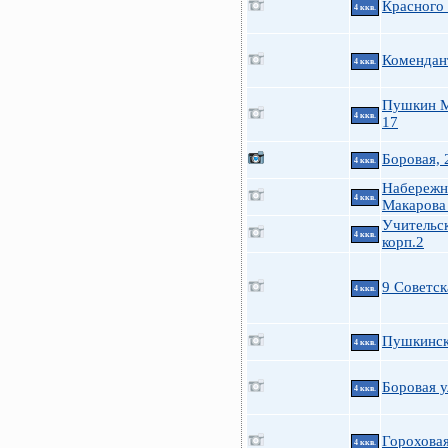
Красного
4 ккв.
Комендант
4 ккв.
Пушкин М
4 ккв.
17
Боровая, 
4 ккв.
Набережн
4 ккв.
Макарова
Учительск
4 ккв.
корп.2
9 Советск
4 ккв.
Пушкинск
4 ккв.
Боровая у
4 ккв.
Гороховая
4 ккв.