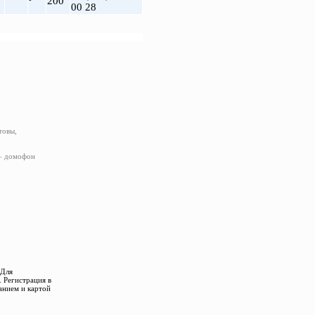
200
00 28
товы,
 – домофон
 Для
 Регистрация в
анием и картой