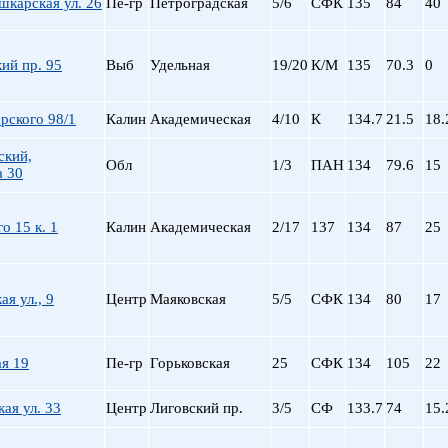
карская ул. 26
Пе-гр
Петроградская
5/6
СФК
135
84
40
ий пр. 95
Выб
Удельная
19/20
К/М
135
70.3
0
рского 98/1
Калин
Академическая
4/10
К
134.7
21.5
18.
ский,
Обл
1/3
ПАН
134
79.6
15
а 30
о 15 к. 1
Калин
Академическая
2/17
137
134
87
25
я ул., 9
Центр
Маяковская
5/5
СФК
134
80
17
я 19
Пе-гр
Горьковская
25
СФК
134
105
22
ая ул. 33
Центр
Лиговский пр.
3/5
СФ
133.7
74
15.