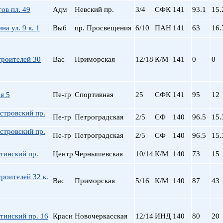
Сталинский
Маяковская
ов пл. 49
Адм
Невский пр.
3/4
СФК
141
93.1
15.
Старый фонд (СФ)
Московская
Хрущевка
Московские ворота
а ул. 9 к. 1
Выб
пр. Просвещения
6/10
ПАН
141
63
16.
Нарвская
Невский пр.
троителей 30
Вас
Приморская
12/18
К/М
Новочеркасская
141
0
0
Обводный Канал
Обухово
Озерки
я 5
Пе-гр
Спортивная
25
СФК
141
95
12
Парк Победы
стровский пр.
Парнас
Пе-гр
Петроградская
2/5
СФ
140
96.5
15.
Петроградская
стровский пр.
Пе-гр
Петроградская
2/5
СФ
140
96.5
15.
Пионерская
пл. Ал. Невского
тинский пр.
Центр
Чернышевская
10/14
К/М
140
73
15
пл. Восстания
пл. Ленина
роителей 32 к.
Вас
Приморская
5/16
К/М
140
87
43
пл. Мужества
Политехническая
пр. Большевиков
тинский пр. 16
Красн
Новочеркасская
12/14
ИНД
140
80
20
пр. Ветеранов