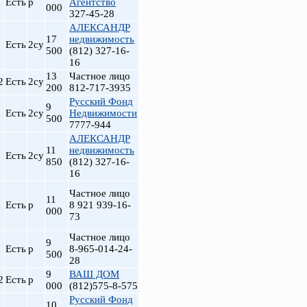
Есть
р
Агентство
000
327-45-28
АЛЕКСАНДР
17
недвижимость
Есть
2су
500
(812) 327-16-
16
13
Частное лицо
2
Есть
2су
200
812-717-3935
Русский Фонд
9
Есть
2су
Недвижимости
500
7777-944
АЛЕКСАНДР
11
недвижимость
Есть
2су
850
(812) 327-16-
16
Частное лицо
11
Есть
р
8 921 939-16-
000
73
Частное лицо
9
Есть
р
8-965-014-24-
500
28
9
ВАШ ДОМ
2
Есть
р
000
(812)575-8-575
Русский Фонд
10