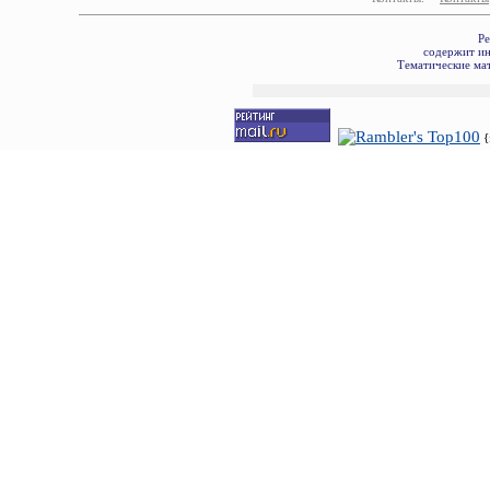
Ре
содержит ин
Тематические мат
{