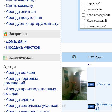
Кировский
Снять комнату
Колпинский
Аренда элитная
Красногвардейский
Аренда посуточная
Красносельский
Арендуем квартиру/комнату
Кронштадтский
Курортный
Загородная
Московский
Дома, дачи
Невский
Продажа участков
Область
Павловский
КOМ
Адрес
Коммерческая
Петроградский
Аренда
Петродворцовый
Аренда офисов
Приморский
Аренда торговых
Пушкинский
помещений
Фрунзенский
г.Сланцы
4 ккв.
Аренда производственных
Центральный
складов
Аренда зданий
Дыбенко у
Аренда земельных участков
4 ккв.
24
Аренда универсальных