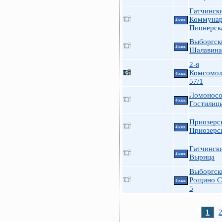
Гатчинск
Коммуна
4 ккв.
Пионерск
Выборгск
4 ккв.
Шалавина
2-я
Комсомол
4 ккв.
57/1
Ломоносо
4 ккв.
Гостилиц
Приозерс
4 ккв.
Приозерск
Гатчинск
4 ккв.
Вырица
Выборгск
Рощино С
4 ккв.
5
1