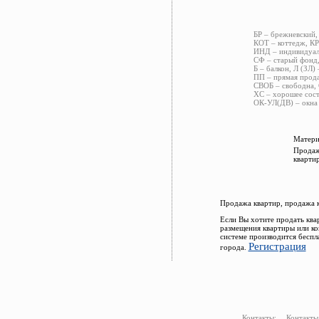
БР – брежневский,
КОТ – коттедж, КР
ИНД – индивидуаль
СФ – старый фонд,
Б – балкон, Л (ЗЛ)
ПП – прямая прода
СВОБ – свободна, 
ХС – хорошее сост
ОК-УЛ(ДВ) – окна 
Матери
Продаж
кварти
Продажа квартир, продажа 
Если Вы хотите продать ква
размещения квартиры или к
системе производится беспл
Регистрация
города.
Контакты:
Контакты