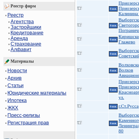
Приозерс
Реестр фирм
Приозерс
4 ккв.
Калинина
Реестр
Выборгск
Агентства
Светогор
4 ккв.
Застройщики
Погранич
Кредитование
Киришски
Аренда
4 ккв.
Глажево
Страхование
Алфавит
Выборгск
4 ккв.
Советский
Материалы
Волховск
Волхов
Новости
4 ккв.
Авиацион
Архив
Приозерс
Статьи
Приозерск
4 ккв.
Красноар
Юридические материалы
ул.
Ипотека
г.Ст.Русса
4 ккв.
ЖКХ
Выборгск
Пресс-релизы
Каменног
Регистрация прав
4 ккв.
Ленингра
80