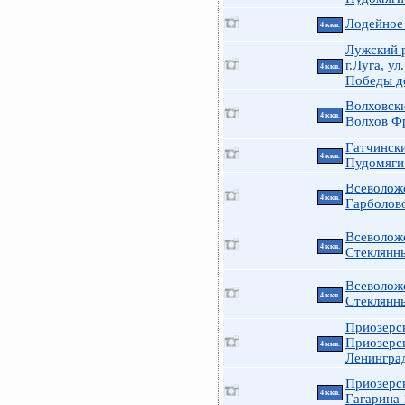
Лодейное
4 ккв.
Лужский 
г.Луга, ул.
4 ккв.
Победы д
Волховск
4 ккв.
Волхов Ф
Гатчинск
4 ккв.
Пудомяги
Всеволож
4 ккв.
Гарболово
Всеволож
4 ккв.
Стеклянн
Всеволож
4 ккв.
Стеклянн
Приозерс
Приозерс
4 ккв.
Ленингра
Приозерс
4 ккв.
Гагарина 