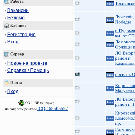
Работа
Тосненски
4 ккв.
Вакансии
Лужский,
Резюме
4 ккв.
Победы
Кабинет
п.Пудомя
Регистрация
4 ккв.
км. от СП
Вход
Ломоносо
4 ккв.
Оржицы п
ЛО Выорг
Сервер
район п.
4 ккв.
Новое на проекте
Камышов
Справка / Помощь
поселок 
4 ккв.
Почта
Кировский
4 ккв.
Малукса п
Вход
ЛО Выбор
ON-LINE менеджер
4 ккв.
район п. 
ICQ:468505597
по вопросам рекламы
Кировски
Комсомол
4 ккв.
пр.
Гатчинск
4 ккв.
Пудомяги