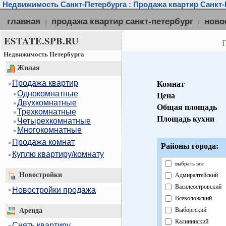
Недвижимость Санкт-Петербурга : Продажа квартир Санкт-
главная
продажа квартир санкт-петербург
ново
|
|
ESTATE.SPB.RU
Недвижимость Петербурга
Жилая
Продажа квартир
Комнат
Однокомнатные
Цена
Двухкомнатные
Общая площадь
Трехкомнатные
Площадь кухни
Четырехкомнатные
Многокомнатные
Продажа комнат
Районы города:
Куплю квартиру/комнату
выбрать все
Новостройки
Адмиралтейский
Василеостровский
Новостройки продажа
Всеволожский
Выборгский
Аренда
Калининский
Снять квартиру