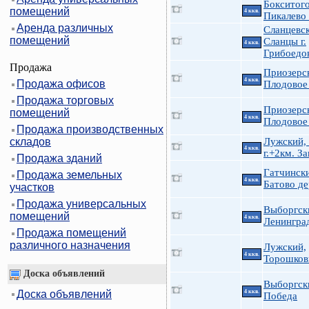
Бокситого
помещений
4 ккв.
Пикалево 
Аренда различных
Сланцевск
помещений
Сланцы г.
4 ккв.
Грибоедов
Продажа
Приозерс
4 ккв.
Продажа офисов
Плодовое
Продажа торговых
Приозерс
помещений
4 ккв.
Плодовое
Продажа производственных
складов
Лужский,
4 ккв.
г.+2км. З
Продажа зданий
Гатчинск
Продажа земельных
4 ккв.
Батово де
участков
Продажа универсальных
Выборгск
помещений
4 ккв.
Ленингра
Продажа помещений
различного назначения
Лужский,
4 ккв.
Торошков
Доска объявлений
Выборгск
Доска объявлений
4 ккв.
Победа