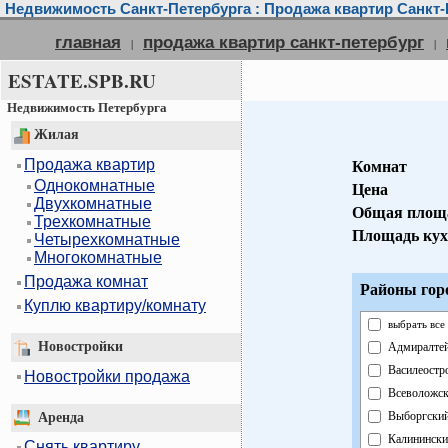
Недвижимость Санкт-Петербурга : Продажа квартир Санкт-
главная
продажа квартир санкт-петербург
|
|
ESTATE.SPB.RU
Недвижимость Петербурга
Жилая
Продажа квартир
Комнат
Однокомнатные
Цена
Двухкомнатные
Общая площ
Трехкомнатные
Площадь ку
Четырехкомнатные
Многокомнатные
Продажа комнат
Районы гор
Куплю квартиру/комнату
выбрать все
Новостройки
Адмиралте
Василеостр
Новостройки продажа
Всеволожс
Выборгски
Аренда
Калинински
Снять квартиру