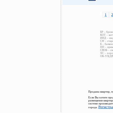
1
БР – бреж
КОТ – кот
ИНД – инд
СФ – стар
Б – балкон
ПП – прям
СВОБ – св
ХС – хоро
ОК-УЛ(ДВ)
Продажа квартир, п
Если Вы хотите про
размещения квартир
системе производит
Регистр
города.