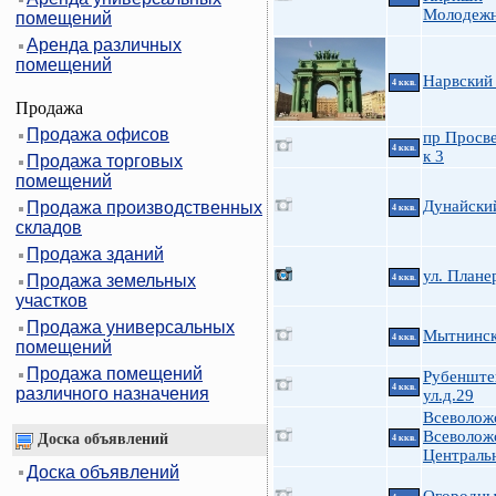
Молодеж
помещений
Аренда различных
помещений
Нарвский 
4 ккв.
Продажа
Продажа офисов
пр Просв
4 ккв.
к 3
Продажа торговых
помещений
Дунайский
Продажа производственных
4 ккв.
складов
Продажа зданий
ул. Плане
Продажа земельных
4 ккв.
участков
Продажа универсальных
Мытнинска
4 ккв.
помещений
Продажа помещений
Рубенште
4 ккв.
различного назначения
ул.д.29
Всеволож
Всеволож
Доска объявлений
4 ккв.
Централь
Доска объявлений