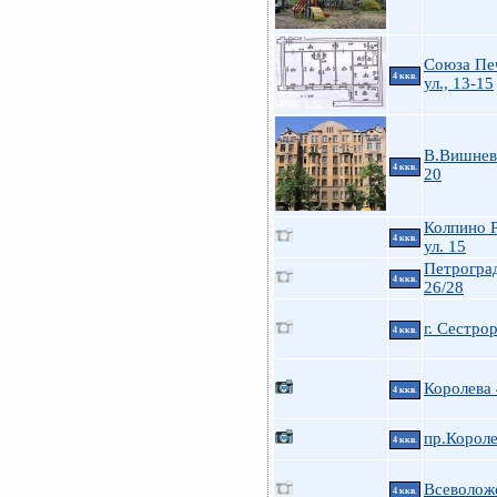
Союза Пе
4 ккв.
ул., 13-15
В.Вишневс
4 ккв.
20
Колпино 
4 ккв.
ул. 15
Петроград
4 ккв.
26/28
г. Сестро
4 ккв.
Королева
4 ккв.
пр.Короле
4 ккв.
Всеволожс
4 ккв.