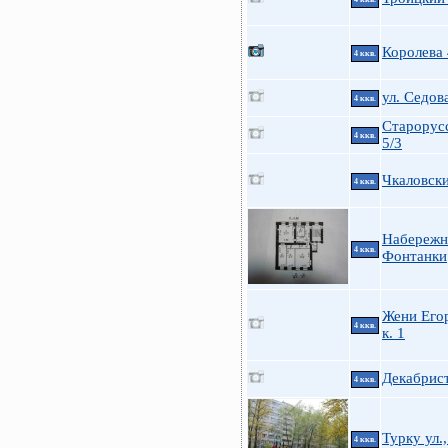
Королева
4 ккв.
ул. Седова
4 ккв.
Старорусс
4 ккв.
5/3
Чкаловски
4 ккв.
Набережн
4 ккв.
Фонтанки
Жени Его
4 ккв.
к. 1
Декабрис
4 ккв.
Турку ул.,
4 ккв.