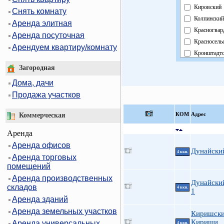
Кировский
Снять комнату
Колпинский
Аренда элитная
Красногвар
Аренда посуточная
Красносель
Арендуем квартиру/комнату
Кронштадт
Курортный
Загородная
Московски
Дома, дачи
Невский
Продажа участков
Область
Павловски
КOМ
Адрес
Коммерческая
Петроградс
Аренда
Петродвор
Аренда офисов
Приморски
Дунайский
4 ккв.
Аренда торговых
Пушкински
помещений
Фрунзенски
Аренда производственных
Центральн
Дунайский
складов
4 ккв.
1
Аренда зданий
Аренда земельных участков
Киришски
Кириши
Аренда универсальных
4 ккв.