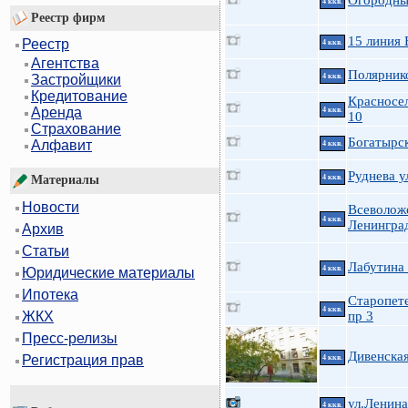
Огородны
4 ккв.
Реестр фирм
15 линия 
Реестр
4 ккв.
Агентства
Полярнико
4 ккв.
Застройщики
Кредитование
Красносел
Аренда
4 ккв.
10
Страхование
Богатырск
Алфавит
4 ккв.
Руднева у
4 ккв.
Материалы
Новости
Всеволож
4 ккв.
Ленингра
Архив
Статьи
Лабутина
4 ккв.
Юридические материалы
Ипотека
Старопет
4 ккв.
пр 3
ЖКХ
Пресс-релизы
Дивенская
Регистрация прав
4 ккв.
ул.Ленина
4 ккв.