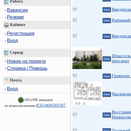
Работа
Введенска
Вакансии
4 ккв.
Резюме
Рыбацкий 
4 ккв.
Кабинет
Регистрация
Введенск
4 ккв.
Вход
Сервер
Шлиссель
4 ккв.
проспект
Новое на проекте
Справка / Помощь
Гривцова 
4 ккв.
Почта
Вход
Чкаловски
4 ккв.
ON-LINE менеджер
ICQ:468505597
по вопросам рекламы
Восстания
4 ккв.
Некрасов
Троицкий 
4 ккв.