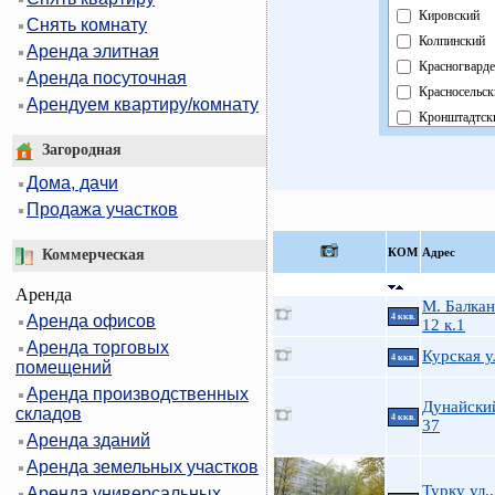
Кировский
Снять комнату
Колпинский
Аренда элитная
Красногвард
Аренда посуточная
Красносельск
Арендуем квартиру/комнату
Кронштадтск
Курортный
Загородная
Московский
Дома, дачи
Невский
Продажа участков
Область
Павловский
КOМ
Адрес
Коммерческая
Петроградск
Аренда
Петродворцо
М. Балкан
Аренда офисов
4 ккв.
Приморский
12 к.1
Аренда торговых
Пушкинский
Курская у
4 ккв.
помещений
Фрунзенский
Аренда производственных
Центральный
Дунайский
складов
4 ккв.
37
Аренда зданий
Аренда земельных участков
Турку ул.,
Аренда универсальных