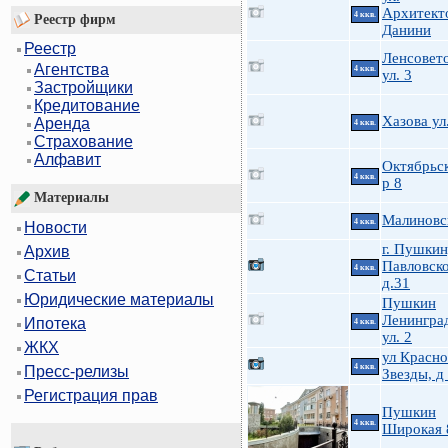
Архитект
4 ккв.
Реестр фирм
Данини
Реестр
Ленсовет
Агентства
4 ккв.
ул. 3
Застройщики
Кредитование
Хазова ул
Аренда
4 ккв.
Страхование
Алфавит
Октябрьск
4 ккв.
р 8
Материалы
Малиновс
4 ккв.
Новости
г. Пушкин
Архив
Павловско
4 ккв.
Статьи
д.31
Юридические материалы
Пушкин
Ленингра
Ипотека
4 ккв.
ул. 2
ЖКХ
ул Красн
4 ккв.
Пресс-релизы
Звезды, д
Регистрация прав
Пушкин
4 ккв.
Широкая