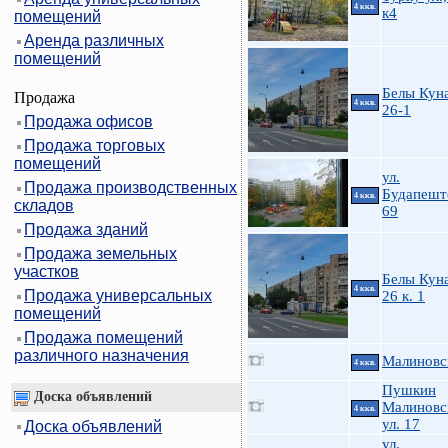
4 ккв.
к4
помещений
Аренда различных
помещений
Белы Куна
Продажа
4 ккв.
26-1
Продажа офисов
Продажа торговых
помещений
ул.
Продажа производственных
Будапешт
4 ккв.
складов
69
Продажа зданий
Продажа земельных
участков
Белы Куна
4 ккв.
Продажа универсальных
26 к. 1
помещений
Продажа помещений
различного назначения
Малиновс
4 ккв.
Пушкин
Доска объявлений
Малиновс
4 ккв.
ул. 17
Доска объявлений
ул.