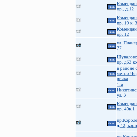
Комендан
4 ккв.
пр., д.12
Комендан
4 ккв.
пр. 19 к. 
Комендан
4 ккв.
пр. 12
ул. Плане
4 ккв.
77
Шуваловс
4 ккв.
пр. д63 к
в районе с
метро Че
4 ккв.
речка
1-я
Никитинс
4 ккв.
ул. 3
Комендан
4 ккв.
пр. 40к.1
пр.Короле
4 ккв.
д.42, корп
пр.Короле