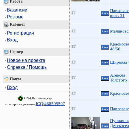
Работа
Вакансии
Павловск
4 ккв.
шос. 31
Резюме
Кабинет
Малиновс
4 ккв.
Регистрация
Вход
Красносе
4 ккв.
48/60
Сервер
Новое на проекте
Широкая 
4 ккв.
Справка / Помощь
Алексея
Почта
4 ккв.
Толстого 
Вход
Красносе
4 ккв.
ON-LINE менеджер
ICQ:468505597
по вопросам рекламы
Павловско
4 ккв.
Пушкин г.
Детскосе
4 ккв.