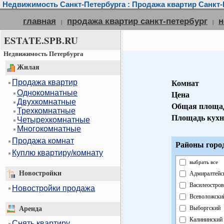
Недвижимость Санкт-Петербурга : Продажа квартир Санкт-
главная
продажа квартир санкт-петербург
н
|
|
ESTATE.SPB.RU
Недвижимость Петербурга
Жилая
Продажа квартир
Комнат
Однокомнатные
Цена
Двухкомнатные
Общая площа
Трехкомнатные
Площадь кух
Четырехкомнатные
Многокомнатные
Продажа комнат
Районы горо
Куплю квартиру/комнату
выбрать все
Новостройки
Адмиралтейс
Василеостров
Новостройки продажа
Всеволожски
Выборгский
Аренда
Калининский
Снять квартиру