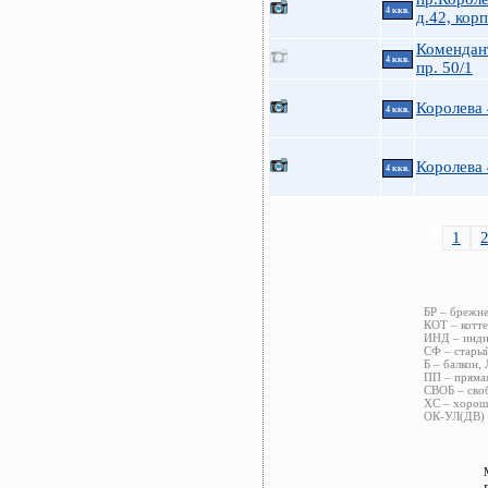
4 ккв.
д.42, корп
Комендан
4 ккв.
пр. 50/1
Королева
4 ккв.
Королева
4 ккв.
1
БР – брежне
КОТ – котте
ИНД – индив
СФ – старый
Б – балкон, 
ПП – прямая
СВОБ – своб
ХС – хороше
ОК-УЛ(ДВ) –