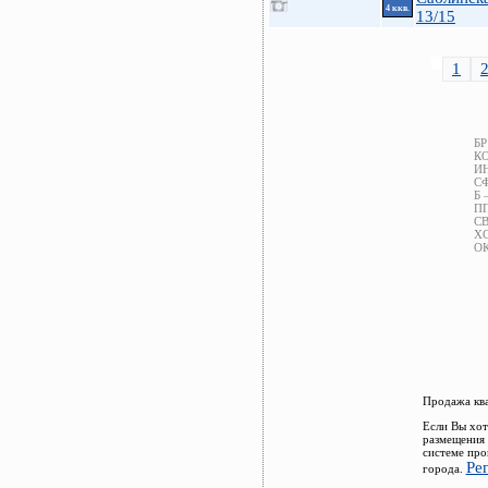
4 ккв.
13/15
1
БР
КО
ИН
СФ
Б 
ПП
СВ
ХС
ОК
Продажа ква
Если Вы хот
размещения 
системе про
Ре
города.