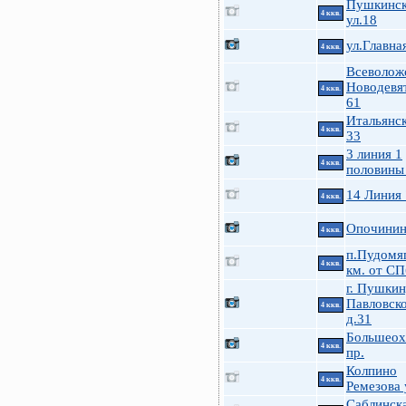
Пушкинск
4 ккв.
ул.18
ул.Главна
4 ккв.
Всеволож
Новодевя
4 ккв.
61
Итальянск
4 ккв.
33
3 линия 1
4 ккв.
половины
14 Линия
4 ккв.
Опочинина
4 ккв.
п.Пудомя
4 ккв.
км. от СП
г. Пушкин
Павловско
4 ккв.
д.31
Большеох
4 ккв.
пр.
Колпино
4 ккв.
Ремезова 
Саблинска