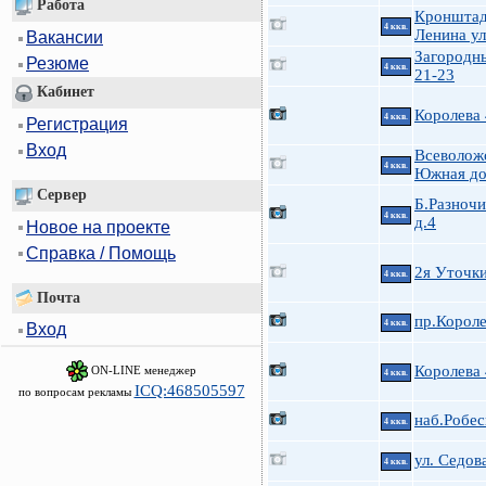
Работа
Кроншта
4 ккв.
Ленина ул
Вакансии
Загородн
Резюме
4 ккв.
21-23
Кабинет
Королева
4 ккв.
Регистрация
Вход
Всеволожс
4 ккв.
Южная до
Сервер
Б.Разноч
4 ккв.
д.4
Новое на проекте
Справка / Помощь
2я Уточк
4 ккв.
Почта
пр.Короле
4 ккв.
Вход
Королева
ON-LINE менеджер
4 ккв.
ICQ:468505597
по вопросам рекламы
наб.Робес
4 ккв.
ул. Седова
4 ккв.