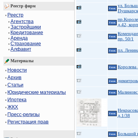
ул. Больш
Реестр фирм
4 ккв.
Пушкарск
Реестр
пр.Короле
Агентства
4 ккв.
д.42, корп
Застройщики
Кредитование
Комендан
4 ккв.
Аренда
пр. 50/1
Страхование
Алфавит
пл. Ленин
4 ккв.
Материалы
Королева
4 ккв.
Новости
Архив
димитров
4 ккв.
Статьи
Малиновс
Юридические материалы
4 ккв.
Ипотека
ЖКХ
Некрасова
Пресс-релизы
4 ккв.
д.1/38
Регистрация прав
Большой п
4 ккв.