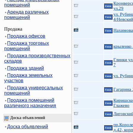
Кронверс
помещений
4 ккв.
ул.29
Аренда различных
ул. Руби
помещений
4 ккв.
4/Невский
Продажа
Нахимова 
4 ккв.
Продажа офисов
Продажа торговых
крыленко
4 ккв.
помещений
Продажа производственных
Глинки ул.
складов
4 ккв.
7
Продажа зданий
Продажа земельных
ул. Руби
4 ккв.
участков
Продажа универсальных
Гагарина 
4 ккв.
помещений
Продажа помещений
Киришски
4 ккв.
различного назначения
Глажево
Лиговский
4 ккв.
Доска объявлений
пр.Короле
Доска объявлений
4 ккв.
д.42, корп