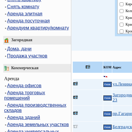
Кир
Снять комнату
Кол
Аренда элитная
Кра
Аренда посуточная
Кра
Арендуем квартиру/комнату
Кро
Кур
Загородная
Мос
Дома, дачи
Нев
Продажа участков
Обл
Пав
КOМ
Адрес
Коммерческая
Пет
Аренда
Пет
ул.Ленина
Аренда офисов
4 ккв.
При
Аренда торговых
Пуш
Загородн
помещений
4 ккв.
Фру
23
Аренда производственных
Цен
складов
пр.Гагари
4 ккв.
Аренда зданий
Аренда земельных участков
Белградск
4 ккв.
Аренда универсальных