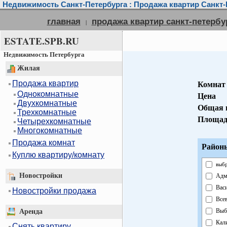
Недвижимость Санкт-Петербурга : Продажа квартир Санкт-
главная
продажа квартир санкт-петербу
|
ESTATE.SPB.RU
Недвижимость Петербурга
Жилая
Продажа квартир
Комнат
Однокомнатные
Цена
Двухкомнатные
Общая 
Трехкомнатные
Площад
Четырехкомнатные
Многокомнатные
Продажа комнат
Районы
Куплю квартиру/комнату
выбр
Новостройки
Адм
Вас
Новостройки продажа
Все
Выб
Аренда
Кал
Снять квартиру