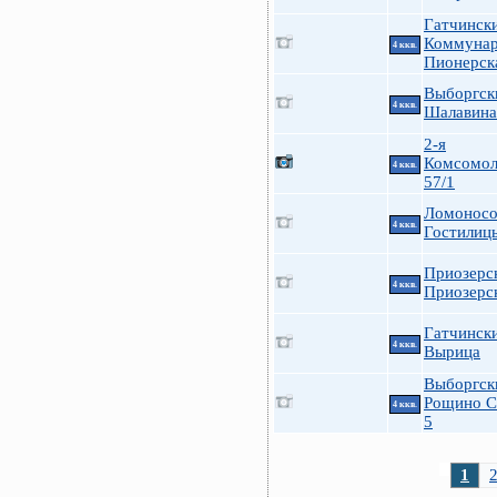
Гатчинск
Коммуна
4 ккв.
Пионерск
Выборгск
4 ккв.
Шалавина
2-я
Комсомол
4 ккв.
57/1
Ломоносо
4 ккв.
Гостилиц
Приозерс
4 ккв.
Приозерск
Гатчинск
4 ккв.
Вырица
Выборгск
Рощино С
4 ккв.
5
1