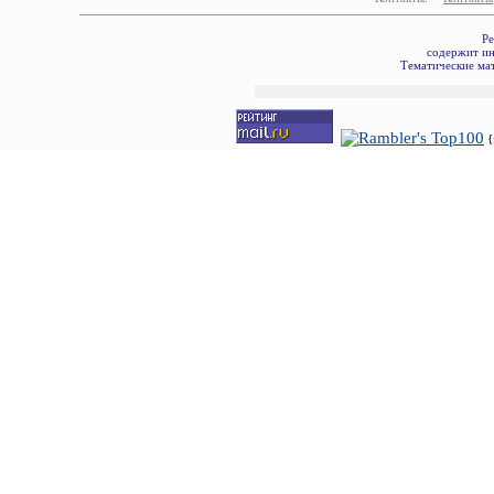
Ре
содержит ин
Тематические мат
{