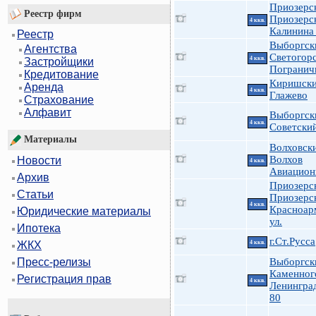
Приозерс
Реестр фирм
Приозерс
4 ккв.
Калинина
Реестр
Выборгск
Агентства
Светогор
4 ккв.
Застройщики
Погранич
Кредитование
Киришски
Аренда
4 ккв.
Глажево
Страхование
Алфавит
Выборгск
4 ккв.
Советский
Материалы
Волховск
Волхов
Новости
4 ккв.
Авиацион
Архив
Приозерс
Статьи
Приозерск
4 ккв.
Красноар
Юридические материалы
ул.
Ипотека
г.Ст.Русса
4 ккв.
ЖКХ
Выборгск
Пресс-релизы
Каменног
Регистрация прав
4 ккв.
Ленингра
80