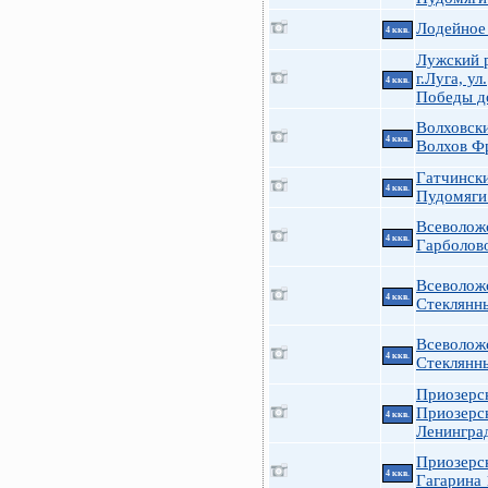
Лодейное
4 ккв.
Лужский 
г.Луга, ул.
4 ккв.
Победы д
Волховск
4 ккв.
Волхов Ф
Гатчинск
4 ккв.
Пудомяги
Всеволож
4 ккв.
Гарболово
Всеволож
4 ккв.
Стеклянн
Всеволож
4 ккв.
Стеклянн
Приозерс
Приозерс
4 ккв.
Ленингра
Приозерс
4 ккв.
Гагарина 