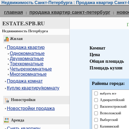
Недвижимость Санкт-Петербурга : Продажа квартир Санкт-
главная
продажа квартир санкт-петербург
ново
|
|
ESTATE.SPB.RU
Недвижимость Петербурга
Жилая
Продажа квартир
Комнат
Однокомнатные
Цена
Двухкомнатные
Общая площадь
Трехкомнатные
Площадь кухни
Четырехкомнатные
Многокомнатные
Продажа комнат
Районы города:
Куплю квартиру/комнату
выбрать все
Новостройки
Адмиралтейский
Василеостровский
Новостройки продажа
Всеволожский
Выборгский
Аренда
Калининский
Снять квартиру