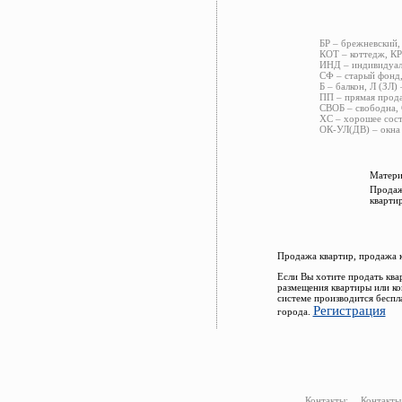
БР – брежневский,
КОТ – коттедж, КР
ИНД – индивидуаль
СФ – старый фонд,
Б – балкон, Л (ЗЛ)
ПП – прямая прода
СВОБ – свободна, 
ХС – хорошее сост
ОК-УЛ(ДВ) – окна 
Матери
Продаж
кварти
Продажа квартир, продажа 
Если Вы хотите продать ква
размещения квартиры или к
системе производится беспл
Регистрация
города.
Контакты:
Контакты