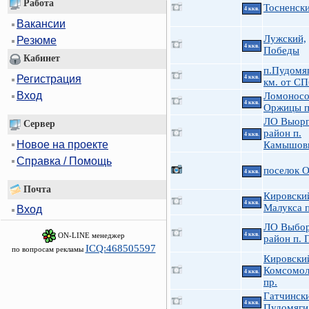
Работа
Тосненски
4 ккв.
Вакансии
Лужский,
Резюме
4 ккв.
Победы
Кабинет
п.Пудомя
Регистрация
4 ккв.
км. от СП
Вход
Ломоносо
4 ккв.
Оржицы п
ЛО Выорг
Сервер
район п.
4 ккв.
Новое на проекте
Камышов
Справка / Помощь
поселок 
4 ккв.
Почта
Кировский
4 ккв.
Малукса п
Вход
ЛО Выбор
ON-LINE менеджер
4 ккв.
район п. 
ICQ:468505597
по вопросам рекламы
Кировски
Комсомол
4 ккв.
пр.
Гатчинск
4 ккв.
Пудомяги