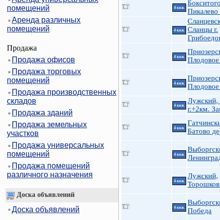
Бокситого
помещений
4 ккв.
Пикалево 
Аренда различных
Сланцевск
помещений
Сланцы г.
4 ккв.
Грибоедов
Продажа
Приозерс
4 ккв.
Продажа офисов
Плодовое
Продажа торговых
Приозерс
помещений
4 ккв.
Плодовое
Продажа производственных
складов
Лужский,
4 ккв.
г.+2км. З
Продажа зданий
Гатчинск
Продажа земельных
4 ккв.
Батово де
участков
Продажа универсальных
Выборгск
помещений
4 ккв.
Ленингра
Продажа помещений
различного назначения
Лужский,
4 ккв.
Торошков
Доска объявлений
Выборгск
Доска объявлений
4 ккв.
Победа