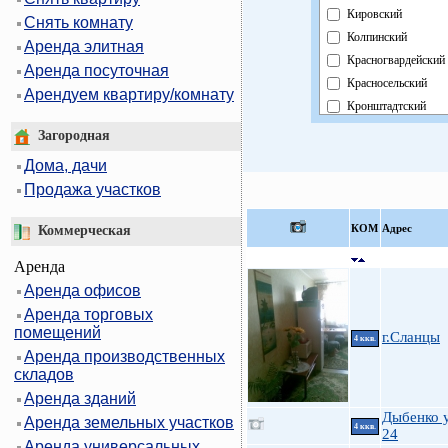
Кировский
Снять комнату
Колпинский
Аренда элитная
Красногвардейский
Аренда посуточная
Красносельский
Арендуем квартиру/комнату
Кронштадтский
Курортный
Загородная
Московский
Дома, дачи
Невский
Продажа участков
Область
Павловский
КOМ
Адрес
Коммерческая
Петроградский
Аренда
Петродворцовый
Аренда офисов
Приморский
Аренда торговых
Пушкинский
помещений
Фрунзенский
г.Сланцы
4 ккв.
Аренда производственных
Центральный
складов
Аренда зданий
Дыбенко у
Аренда земельных участков
4 ккв.
24
Аренда универсальных