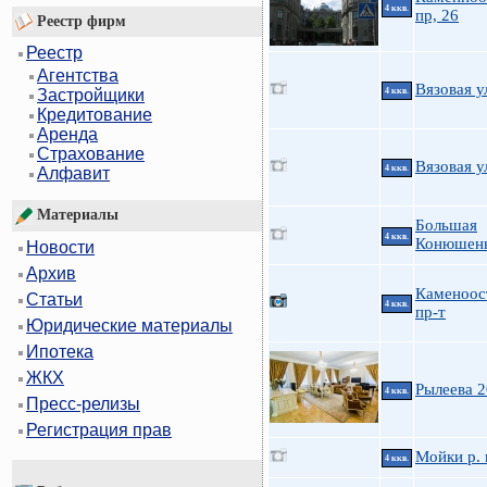
4 ккв.
пр, 26
Реестр фирм
Реестр
Агентства
Вязовая у
4 ккв.
Застройщики
Кредитование
Аренда
Страхование
Вязовая у
4 ккв.
Алфавит
Материалы
Большая
4 ккв.
Конюшенн
Новости
Архив
Каменоос
Статьи
4 ккв.
пр-т
Юридические материалы
Ипотека
ЖКХ
Рылеева 2
4 ккв.
Пресс-релизы
Регистрация прав
Мойки р. 
4 ккв.