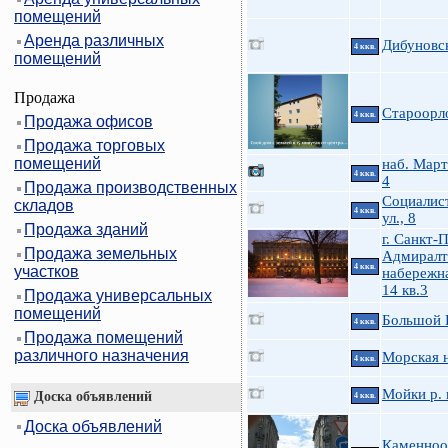
помещений
Аренда различных
Дибуновск
4 ккв.
помещений
Продажа
Староорл
4 ккв.
Продажа офисов
Продажа торговых
помещений
наб. Март
4 ккв.
4
Продажа производственных
Социалис
складов
4 ккв.
ул., 8
Продажа зданий
г. Санкт-
Продажа земельных
Адмиралт
4 ккв.
участков
набережна
14 кв.3
Продажа универсальных
помещений
Большой П
4 ккв.
Продажа помещений
различного назначения
Морская н
4 ккв.
Мойки р. 
Доска объявлений
4 ккв.
Доска объявлений
Каменноо