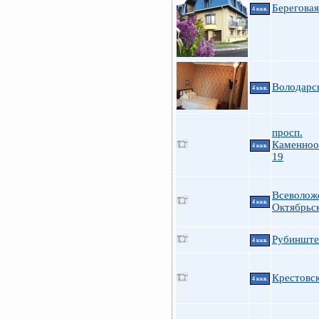
Береговая
4 ккв.
Володарс
4 ккв.
просп.
Каменноо
4 ккв.
19
Всеволож
4 ккв.
Октябрьс
Рубинштей
4 ккв.
Крестовс
4 ккв.