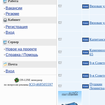
Работа
Вязовая у
4 ккв.
Вакансии
Резюме
Кабинет
Вязовая у
4 ккв.
Регистрация
Вход
Капитанск
4 ккв.
Сервер
Новое на проекте
Каменноо
4 ккв.
65
Справка / Помощь
9-я Советс
4 ккв.
Почта
Вход
9-я Советс
4 ккв.
ON-LINE менеджер
Пушкин
ICQ:468505597
по вопросам рекламы
4 ккв.
Ленинград