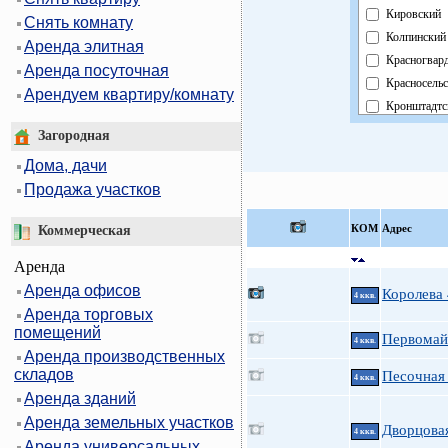
Кировский
Снять комнату
Колпинский
Аренда элитная
Красногвар
Аренда посуточная
Красносель
Арендуем квартиру/комнату
Кронштадтс
Курортный
Загородная
Московский
Дома, дачи
Невский
Продажа участков
Область
Павловский
КOМ
Адрес
Коммерческая
Петроградс
Аренда
Петродворц
Аренда офисов
Приморски
Королева
4 ккв.
Аренда торговых
Пушкински
помещений
Фрунзенски
Первомайс
4 ккв.
Аренда производственных
Центральны
складов
Песочная 
4 ккв.
Аренда зданий
Аренда земельных участков
Дворцовая
4 ккв.
Аренда универсальных