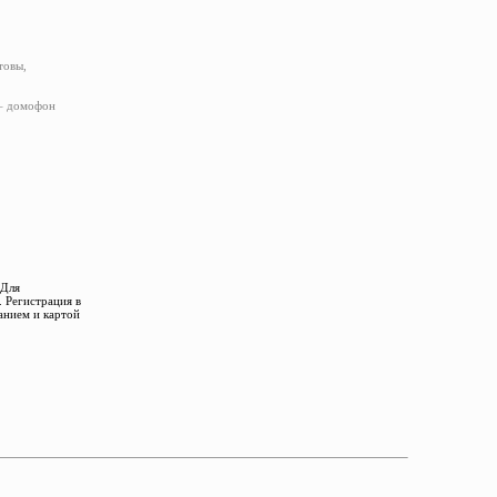
товы,
 – домофон
 Для
 Регистрация в
анием и картой