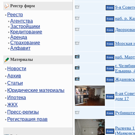
Реестр фирм
9-я Советс
4 ккв.
Реестр
наб. р. К
4 ккв.
Агентства
Застройщики
Дворцовая
4 ккв.
Кредитование
Аренда
Страхование
Морская н
4 ккв.
Алфавит
наб. Март
4 ккв.
Материалы
г. Челябин
Новости
4 ккв.
Елькина, 
Архив
Ждановска
4 ккв.
Статьи
Юридические материалы
8-ая Совет
Ипотека
4 ккв.
дом 17
ЖКХ
Пресс-релизы
Рубинштей
4 ккв.
Регистрация прав
Рылеева 1
4 ккв.
(Маяковск