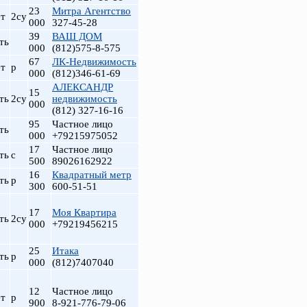
23
Митра Агентство
т
2су
000
327-45-28
39
ВАШ ДОМ
ть
000
(812)575-8-575
67
ЛК-Недвижимость
т
р
000
(812)346-61-69
АЛЕКСАНДР
15
ть
2су
недвижимость
000
(812) 327-16-16
95
Частное лицо
ть
000
+79215975052
17
Частное лицо
т
ть
с
500
89026162922
16
Квадратный метр
ть
р
300
600-51-51
17
Моя Квартира
ть
2су
000
+79219456215
25
Итака
ть
р
000
(812)7407040
12
Частное лицо
т
р
900
8-921-776-79-06