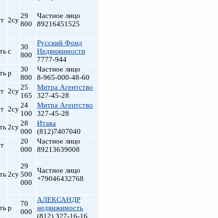
29
Частное лицо
т
2су
800
89216451525
Русский Фонд
30
ть
с
Недвижимости
800
7777-944
30
Частное лицо
ть
р
800
8-965-000-48-60
25
Митра Агентство
т
2су
165
327-45-28
24
Митра Агентство
т
2су
100
327-45-28
28
Итака
ть
2су
000
(812)7407040
20
Частное лицо
т
000
89213639008
29
Частное лицо
ть
2су
500
+79046432768
000
АЛЕКСАНДР
70
ть
р
недвижимость
000
(812) 327-16-16