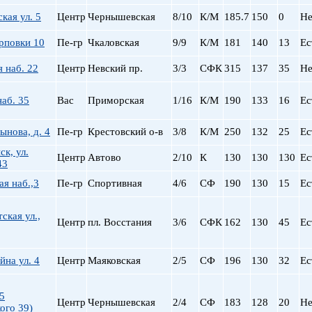
пр. Просвещения
кая ул. 5
Центр
Чернышевская
8/10
К/М
185.7
150
0
Не
Приморская
арповки 10
Пе-гр
Чкаловская
9/9
К/М
181
140
13
Ес
Пролетарская
Пушкинская
 наб. 22
Центр
Невский пр.
3/3
СФК
315
137
35
Не
Рыбацкое
Садовая
аб. 35
Вас
Приморская
1/16
К/М
190
133
16
Ес
Сенная пл.
Спортивная
ынова, д. 4
Пе-гр
Крестовский о-в
3/8
К/М
250
132
25
Ес
Старая Деревня
ск, ул.
Технологический ин-
Центр
Автово
2/10
К
130
130
130
Ес
43
Удельная
я наб.,3
Пе-гр
Спортивная
4/6
СФ
190
130
15
Ес
ул. Дыбенко
Фрунзенская
ская ул.,
Черная речка
Центр
пл. Восстания
3/6
СФК
162
130
45
Ес
Чернышевская
Чкаловская
на ул. 4
Центр
Маяковская
2/5
СФ
196
130
32
Ес
Электросила
5
Центр
Чернышевская
2/4
СФ
183
128
20
Не
ого 39)