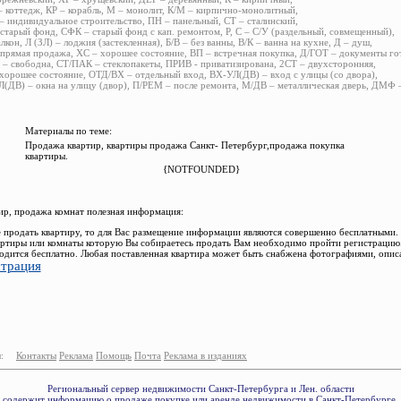
 коттедж, КР – корабль, М – монолит, К/М – кирпично-монолитный,
 индивидуальное строительство, ПН – панельный, СТ – сталинский,
старый фонд, СФК – старый фонд с кап. ремонтом, Р, С – С/У (раздельный, совмещенный),
алкон, Л (ЗЛ) – лоджия (застекленная), Б/В – без ванны, В/К – ванна на кухне, Д – душ,
прямая продажа, ХС – хорошее состояние, ВП – встречная покупка, Д/ГОТ – документы го
– свободна, СТ/ПАК – стеклопакеты, ПРИВ - приватизирована, 2СТ – двухсторонняя,
хорошее состояние, ОТД/ВХ – отдельный вход, ВХ-УЛ(ДВ) – вход с улицы (со двора),
(ДВ) – окна на улицу (двор), П/РЕМ – после ремонта, М/ДВ – металлическая дверь, ДМФ
Материалы по теме:
Продажа квартир, квартиры продажа Санкт- Петербург,продажа покупка
квартиры.
{NOTFOUNDED}
р, продажа комнат полезная информация:
 продать квартиру, то для Вас размещение информации являются совершенно бесплатными.
ртиры или комнаты которую Вы собираетесь продать Вам необходимо пройти регистрацию.
одится бесплатно. Любая поставленная квартира может быть снабжена фотографиями, опис
страция
:
Контакты
Реклама
Помощь
Почта
Реклама в изданиях
Региональный сервер недвижимости Санкт-Петербурга и Лен. области
содержит информацию о продаже покупке или аренде недвижимости в Санкт-Петербурге.