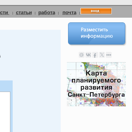
ости
статьи
работа
почта
|
|
|
|
й