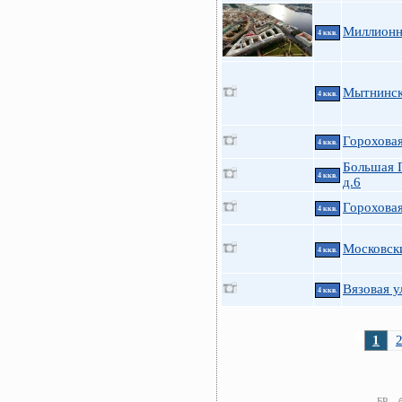
Миллионна
4 ккв.
Мытнинска
4 ккв.
Гороховая
4 ккв.
Большая 
4 ккв.
д.6
Гороховая
4 ккв.
Московски
4 ккв.
Вязовая у
4 ккв.
1
БР – 