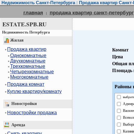
Недвижимость Санкт-Петербурга : Продажа квартир Санкт-
главная
продажа квартир санкт-петербург
|
ESTATE.SPB.RU
Недвижимость Петербурга
Жилая
Продажа квартир
Комнат
Однокомнатные
Цена
Двухкомнатные
Общая пл
Трехкомнатные
Площадь 
Четырехкомнатные
Многокомнатные
Продажа комнат
Районы г
Куплю квартиру/комнату
выбрать
Новостройки
Адмира
Василе
Новостройки продажа
Всевол
Выборг
Аренда
Калини
Снять квартиру