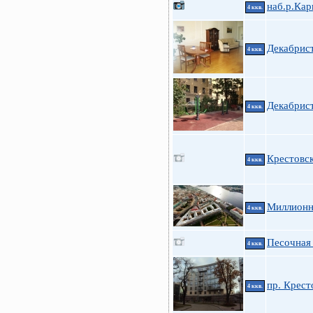
наб.р.Кар
4 ккв.
Декабрис
4 ккв.
Декабрист
4 ккв.
Крестовс
4 ккв.
Миллионна
4 ккв.
Песочная 
4 ккв.
пр. Крест
4 ккв.