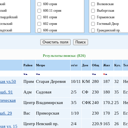
кий
600 серия
Волковская
ский
600.11 серия
Выборгская
гвардейский
601 серия
Горьковская
сельский
602 серия
Гостиный Двор
адтский
606 серия
Гражданский пр.
ный
Блочный
Девяткино
ский
Брежневка
Достоевская
й
Деревянный
Елизаровская
Результаты поиска: (826)
ь
Индивидуальный
Звездная
ский
Кирпично-Монолитный
Звенигородская
Район
Метро
эт/эт
Дом
Общ
Жил
Кух.
Тел
радский
Кирпичный
Кировский завод
ворцовый
Корабль
Комендантский пр.
ая ул.50
Прим
Старая Деревня
10/11
К/М
280
187
32
Не
рский
Коттедж
Крестовский о-в
нский
Монолит
Купчино
наб. 91
Адм
Садовая
2/5
СФ
230
180
35
Ес
нский
Немецкий
Ладожская
тическая
Центр
Владимирская
3/5
СФК
240
170.2
25
Не
льный
Новый Блочный
Ленинский пр.
Панельный
Лесная
аб. 29
Вас
Приморская
1/10
230
170
25
Ес
Реконструкция
Лиговский пр.
Ст.Фонд Кап.Рем.
Ломоносовская
Центр
Невский пр.
2/4
220.9
165
26
Ес
ая ул. 15