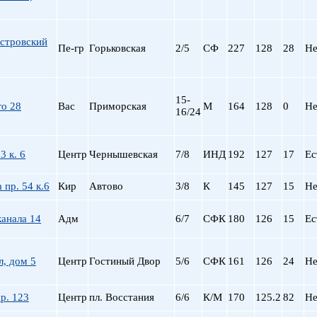
стровский
Пе-гр
Горьковская
2/5
СФ
227
128
28
Не
15-
го 28
Вас
Приморская
М
164
128
0
Не
16/24
3 к. 6
Центр
Чернышевская
7/8
ИНД
192
127
17
Ес
 пр. 54 к.6
Кир
Автово
3/8
К
145
127
15
Не
анала 14
Адм
6/7
СФК
180
126
15
Ес
л, дом 5
Центр
Гостиный Двор
5/6
СФК
161
126
24
Не
р. 123
Центр
пл. Восстания
6/6
К/М
170
125.2
82
Не