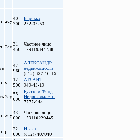
40
Барокко
т
2су
700
272-05-50
31
Частное лицо
т
2су
450
+79119344738
АЛЕКСАНДР
47
ть
недвижимость
960
(812) 327-16-16
12
АТЛАНТ
т
с
500
949-43-19
Русский Фонд
55
ть
2су
Недвижимости
000
7777-944
43
Частное лицо
т
2су
000
+79110229445
22
Итака
т
р
000
(812)7407040