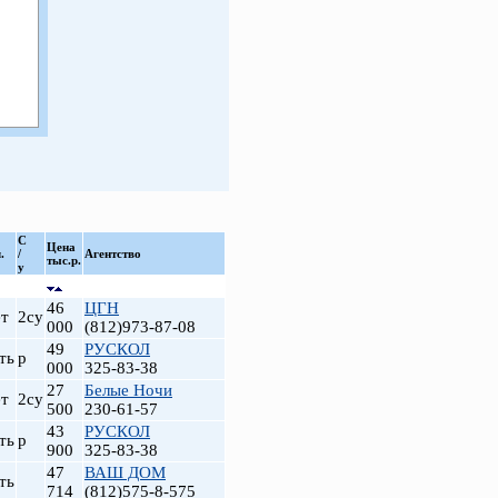
С
Цена
.
/
Агентство
тыс.р.
у
46
ЦГН
т
2су
000
(812)973-87-08
49
РУСКОЛ
ть
р
000
325-83-38
27
Белые Ночи
т
2су
500
230-61-57
43
РУСКОЛ
ть
р
900
325-83-38
47
ВАШ ДОМ
ть
714
(812)575-8-575