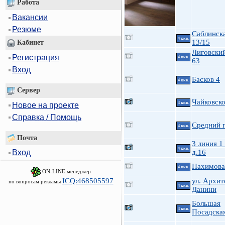
Работа
Вакансии
Резюме
Саблинска
4 ккв.
13/15
Кабинет
Лиговский
Регистрация
4 ккв.
63
Вход
Басков 4
4 ккв.
Сервер
Чайковско
4 ккв.
Новое на проекте
Справка / Помощь
Средний п
4 ккв.
Почта
3 линия 1
4 ккв.
д.16
Вход
Нахимова 
4 ккв.
ON-LINE менеджер
ICQ:468505597
ул. Архит
по вопросам рекламы
4 ккв.
Данини
Большая
4 ккв.
Посадская