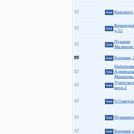
Красного
4 ккв.
Комендант
4 ккв.
д.12
Пушкин
4 ккв.
Малиновск
Боровая, 
4 ккв.
Набережн
Адмирала
4 ккв.
Макарова
Учительск
4 ккв.
корп.2
9 Советск
4 ккв.
Пушкинск
4 ккв.
Боровая у
4 ккв.