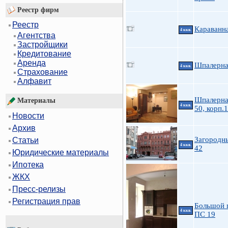
Реестр фирм
Реестр
Караванн
4 ккв.
Агентства
Застройщики
Кредитование
Аренда
Шпалерна
4 ккв.
Страхование
Алфавит
Шпалерна
Материалы
4 ккв.
50, корп.1
Новости
Архив
Загородны
Статьи
4 ккв.
42
Юридические материалы
Ипотека
ЖКХ
Пресс-релизы
Регистрация прав
Большой 
4 ккв.
ПС 19