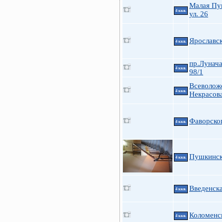
Малая Пу
4 ккв.
ул. 26
Ярославск
4 ккв.
пр.Лунача
4 ккв.
98/1
Всеволож
4 ккв.
Некрасов
Фаворског
4 ккв.
Пушкинска
4 ккв.
Введенска
4 ккв.
Коломенск
4 ккв.