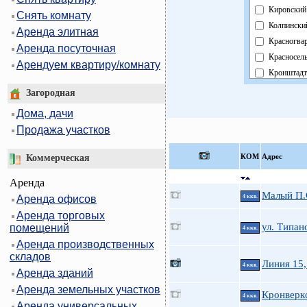
Кировский
Снять комнату
Колпински
Аренда элитная
Красногва
Аренда посуточная
Красносел
Арендуем квартиру/комнату
Кронштадт
Курортный
Загородная
Московски
Дома, дачи
Невский
Продажа участков
Область
Павловски
КOМ
Адрес
Коммерческая
Петроград
Аренда
Петродвор
Малый П.С
Аренда офисов
4 ккв.
Приморск
Аренда торговых
Пушкинск
ул. Типан
помещений
4 ккв.
Фрунзенск
Аренда производственных
Центральн
складов
Линия 15,
4 ккв.
Аренда зданий
Аренда земельных участков
Кронверкс
4 ккв.
Аренда универсальных