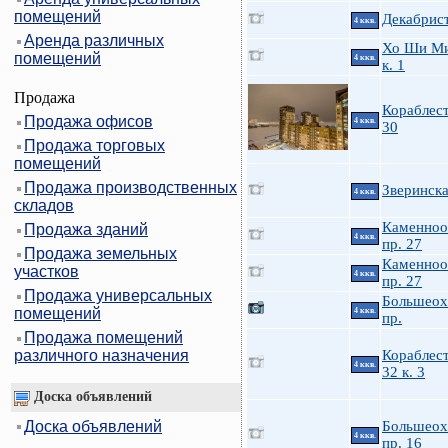
помещений
Декабрист
4 ккв.
Аренда различных
Хо Ши Ми
помещений
4 ккв.
к. 1
Продажа
Кораблес
Продажа офисов
4 ккв.
30
Продажа торговых
помещений
Продажа производственных
Зверинска
4 ккв.
складов
Каменноо
Продажа зданий
4 ккв.
пр. 27
Продажа земельных
Каменноо
участков
4 ккв.
пр. 27
Продажа универсальных
Большеох
помещений
4 ккв.
пр.
Продажа помещений
различного назначения
Кораблес
4 ккв.
32 к. 3
Доска объявлений
Доска объявлений
Большеох
4 ккв.
пр. 16