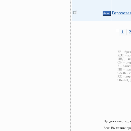
Гороховая
4 ккв.
1
БР – бре
КОТ – ко
ИНД – ин
СФ – ста
Б – балко
ПП – пря
СВОБ – с
ХС – хор
ОК-УЛ(ДВ
Продажа квартир, 
Если Вы хотите пр