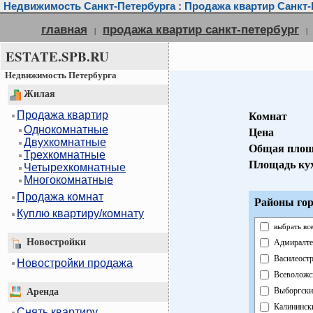
Недвижимость Санкт-Петербурга : Продажа квартир Санкт-
главная
продажа квартир санкт-петербург
|
|
ESTATE.SPB.RU
Недвижимость Петербурга
Жилая
Продажа квартир
Комнат
Однокомнатные
Цена
Двухкомнатные
Общая площ
Трехкомнатные
Площадь ку
Четырехкомнатные
Многокомнатные
Продажа комнат
Районы гор
Куплю квартиру/комнату
выбрать вс
Новостройки
Адмиралте
Василеост
Новостройки продажа
Всеволожс
Выборгски
Аренда
Калининск
Снять квартиру