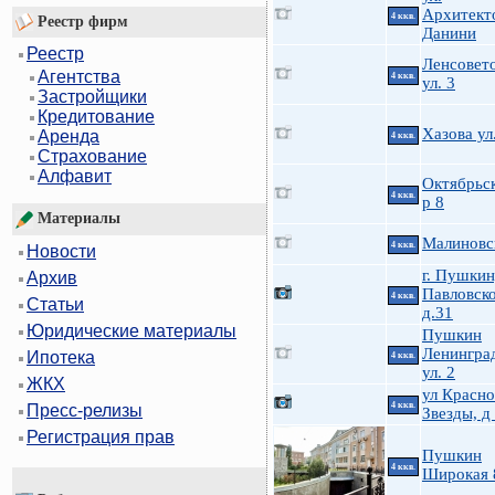
Архитект
4 ккв.
Реестр фирм
Данини
Реестр
Ленсовет
Агентства
4 ккв.
ул. 3
Застройщики
Кредитование
Хазова ул
Аренда
4 ккв.
Страхование
Алфавит
Октябрьск
4 ккв.
р 8
Материалы
Малиновс
4 ккв.
Новости
г. Пушкин
Архив
Павловско
4 ккв.
Статьи
д.31
Юридические материалы
Пушкин
Ленингра
Ипотека
4 ккв.
ул. 2
ЖКХ
ул Красн
4 ккв.
Пресс-релизы
Звезды, д
Регистрация прав
Пушкин
4 ккв.
Широкая