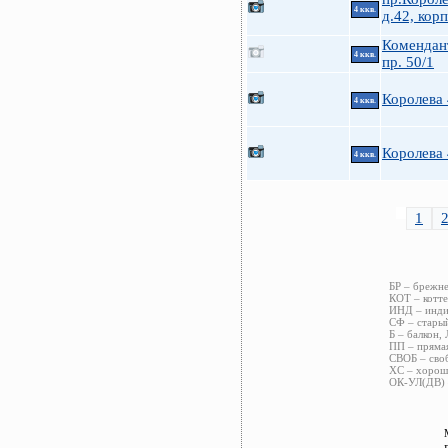
4 ккв.
д.42, корп
Комендан
4 ккв.
пр. 50/1
Королева
4 ккв.
Королева
4 ккв.
1
БР – брежне
КОТ – котте
ИНД – индив
СФ – старый
Б – балкон, 
ПП – прямая
СВОБ – своб
ХС – хороше
ОК-УЛ(ДВ) –