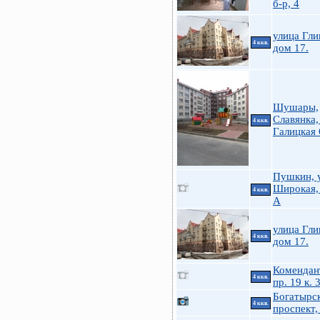
б-р, 4
улица Гли
4 ккв.
дом 17.
Шушары,
Славянка,
4 ккв.
Галицкая 
Пушкин, у
Широкая,
4 ккв.
А
улица Гли
4 ккв.
дом 17.
Комендан
4 ккв.
пр. 19 к. 
Богатырс
4 ккв.
проспект,