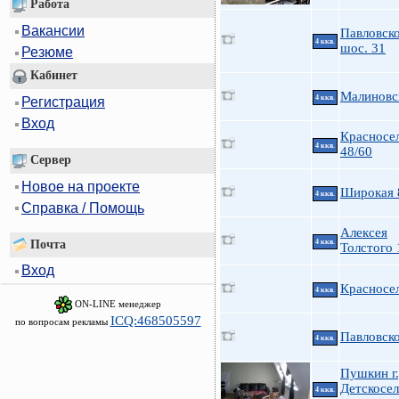
Работа
Вакансии
Павловск
4 ккв.
шос. 31
Резюме
Кабинет
Малиновс
4 ккв.
Регистрация
Вход
Красносе
4 ккв.
48/60
Сервер
Новое на проекте
Широкая 
4 ккв.
Справка / Помощь
Алексея
Почта
4 ккв.
Толстого 
Вход
Красносе
4 ккв.
ON-LINE менеджер
ICQ:468505597
по вопросам рекламы
Павловско
4 ккв.
Пушкин г.
Детскосе
4 ккв.