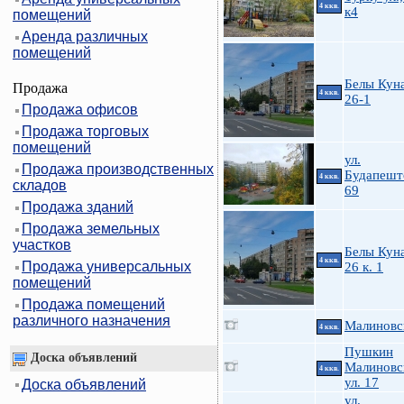
4 ккв.
к4
помещений
Аренда различных
помещений
Белы Куна
Продажа
4 ккв.
26-1
Продажа офисов
Продажа торговых
помещений
ул.
Продажа производственных
Будапешт
4 ккв.
складов
69
Продажа зданий
Продажа земельных
участков
Белы Куна
4 ккв.
Продажа универсальных
26 к. 1
помещений
Продажа помещений
различного назначения
Малиновс
4 ккв.
Пушкин
Доска объявлений
Малиновс
4 ккв.
ул. 17
Доска объявлений
ул.