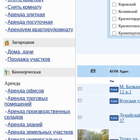
Кировский
Снять комнату
Колпинский
Аренда элитная
Красногвард
Аренда посуточная
Красносельск
Арендуем квартиру/комнату
Кронштадтск
Курортный
Загородная
Московский
Дома, дачи
Невский
Продажа участков
Область
Павловский
КOМ
Адрес
Коммерческая
Петроградск
Аренда
Петродворцо
М. Балкан
Аренда офисов
4 ккв.
Приморский
12 к.1
Аренда торговых
Пушкинский
Курская у
4 ккв.
помещений
Фрунзенский
Аренда производственных
Центральный
Дунайский
складов
4 ккв.
37
Аренда зданий
Аренда земельных участков
Турку ул.,
Аренда универсальных