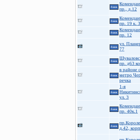
Комендан
4 ккв.
пр., д.12
Комендан
4 ккв.
пр. 19 к. 
Комендан
4 ккв.
пр. 12
ул. Плане
4 ккв.
77
Шуваловс
4 ккв.
пр. д63 к
в районе с
метро Че
4 ккв.
речка
1-я
Никитинс
4 ккв.
ул. 3
Комендан
4 ккв.
пр. 40к.1
пр.Короле
4 ккв.
д.42, корп
пр.Короле