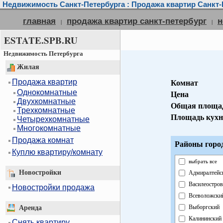
Недвижимость Санкт-Петербурга : Продажа квартир Санкт-
главная
продажа квартир санкт-петербург
н
|
|
ESTATE.SPB.RU
Недвижимость Петербурга
Жилая
Продажа квартир
Комнат
Однокомнатные
Цена
Двухкомнатные
Общая площа
Трехкомнатные
Площадь кух
Четырехкомнатные
Многокомнатные
Продажа комнат
Районы горо
Куплю квартиру/комнату
выбрать все
Новостройки
Адмиралтейс
Василеостров
Новостройки продажа
Всеволожски
Выборгский
Аренда
Калининский
Снять квартиру