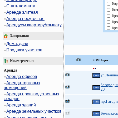
Кир
Снять комнату
Кол
Аренда элитная
Кра
Аренда посуточная
Кра
Арендуем квартиру/комнату
Кро
Кур
Загородная
Мос
Дома, дачи
Нев
Продажа участков
Обл
Пав
КOМ
Адрес
Коммерческая
Пет
Аренда
Пет
ул.Ленина
Аренда офисов
4 ккв.
При
Аренда торговых
Пуш
Загородн
помещений
4 ккв.
Фру
23
Аренда производственных
Цен
складов
пр.Гагари
4 ккв.
Аренда зданий
Аренда земельных участков
Белградск
4 ккв.
Аренда универсальных