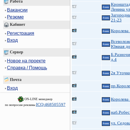
Работа
Кроншта
4 ккв.
Ленина ул
Вакансии
Загородн
Резюме
4 ккв.
21-23
Кабинет
Королева
4 ккв.
Регистрация
Вход
Всеволожс
4 ккв.
Южная до
Сервер
Б.Разноч
4 ккв.
д.4
Новое на проекте
Справка / Помощь
2я Уточк
4 ккв.
Почта
пр.Короле
4 ккв.
Вход
Королева
ON-LINE менеджер
4 ккв.
ICQ:468505597
по вопросам рекламы
наб.Робес
4 ккв.
ул. Седова
4 ккв.