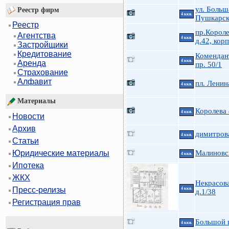
ул. Больш
Реестр фирм
4 ккв.
Пушкарск
Реестр
пр.Короле
Агентства
4 ккв.
д.42, корп
Застройщики
Кредитование
Комендан
4 ккв.
Аренда
пр. 50/1
Страхование
Алфавит
пл. Ленин
4 ккв.
Материалы
Королева
4 ккв.
Новости
Архив
димитров
4 ккв.
Статьи
Малиновс
Юридические материалы
4 ккв.
Ипотека
ЖКХ
Некрасова
Пресс-релизы
4 ккв.
д.1/38
Регистрация прав
Большой п
4 ккв.