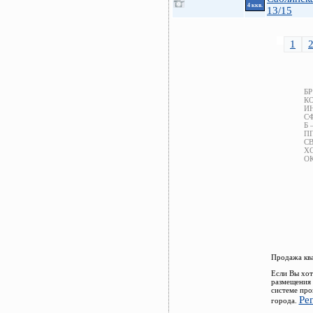
4 ккв.
13/15
1
БР
КО
ИН
СФ
Б 
ПП
СВ
ХС
ОК
Продажа ква
Если Вы хот
размещения 
системе про
Ре
города.