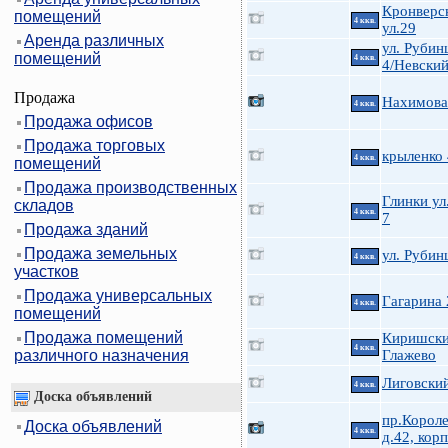
Кронверс
помещений
4 ккв.
ул.29
Аренда различных
ул. Руби
помещений
4 ккв.
4/Невский
Продажа
Нахимова 
4 ккв.
Продажа офисов
Продажа торговых
крыленко
4 ккв.
помещений
Продажа производственных
Глинки ул.
складов
4 ккв.
7
Продажа зданий
Продажа земельных
ул. Руби
4 ккв.
участков
Продажа универсальных
Гагарина 
4 ккв.
помещений
Продажа помещений
Киришски
4 ккв.
различного назначения
Глажево
Лиговский
4 ккв.
Доска объявлений
пр.Короле
Доска объявлений
4 ккв.
д.42, корп