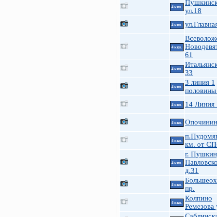
Пушкинск
4 ккв.
ул.18
ул.Главна
4 ккв.
Всеволож
Новодевя
4 ккв.
61
Итальянск
4 ккв.
33
3 линия 1
4 ккв.
половины
14 Линия
4 ккв.
Опочинина
4 ккв.
п.Пудомя
4 ккв.
км. от СП
г. Пушкин
Павловско
4 ккв.
д.31
Большеох
4 ккв.
пр.
Колпино
4 ккв.
Ремезова 
Саблинска