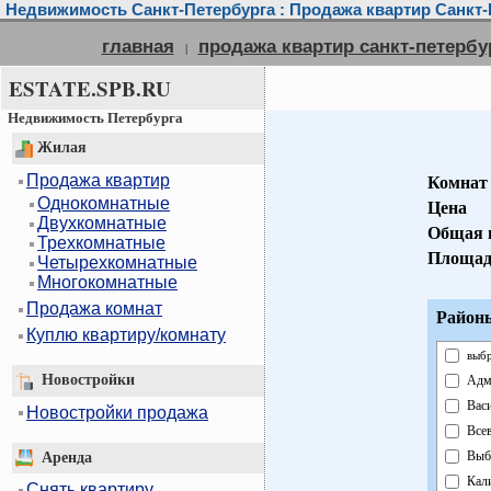
Недвижимость Санкт-Петербурга : Продажа квартир Санкт-
главная
продажа квартир санкт-петербу
|
ESTATE.SPB.RU
Недвижимость Петербурга
Жилая
Продажа квартир
Комнат
Однокомнатные
Цена
Двухкомнатные
Общая 
Трехкомнатные
Площад
Четырехкомнатные
Многокомнатные
Продажа комнат
Районы
Куплю квартиру/комнату
выбр
Новостройки
Адм
Вас
Новостройки продажа
Все
Выб
Аренда
Кал
Снять квартиру