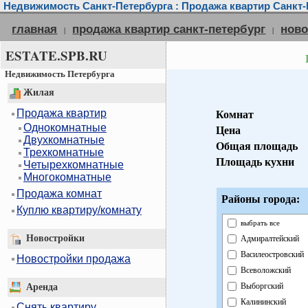
Недвижимость Санкт-Петербурга : Продажа квартир Санкт-
главная
продажа квартир санкт-петербург
ново
|
|
ESTATE.SPB.RU
Недвижимость Петербурга
Жилая
Продажа квартир
Комнат
Однокомнатные
Цена
Двухкомнатные
Общая площадь
Трехкомнатные
Площадь кухни
Четырехкомнатные
Многокомнатные
Продажа комнат
Районы города:
Куплю квартиру/комнату
выбрать все
Новостройки
Адмиралтейский
Василеостровский
Новостройки продажа
Всеволожский
Выборгский
Аренда
Калининский
Снять квартиру