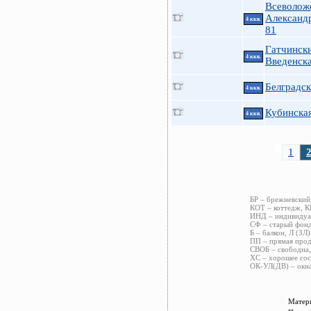
Всеволож
Александ
4 ккв.
81
Гатчинск
4 ккв.
Введенск
Белградск
4 ккв.
Кубинска
4 ккв.
1
БР – брежневский
КОТ – коттедж, К
ИНД – индивидуал
СФ – старый фонд
Б – балкон, Л (ЗЛ)
ПП – прямая прод
СВОБ – свободна,
ХС – хорошее сос
ОК-УЛ(ДВ) – окна
Матери