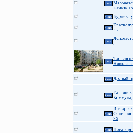
Малоневс
4 ккв.
Канала 18
Бурцева у
4 ккв.
Краснопу
4 ккв.
35
Ленсовето
4 ккв.
3
Тосненски
4 ккв.
Никольск
Дачный пр
4 ккв.
Гатчинск
4 ккв.
Коммуна
Выборгск
Социалис
4 ккв.
96
Новаторо
4 ккв.