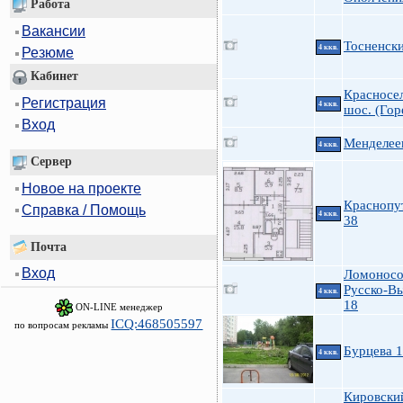
Работа
Вакансии
Тосненски
4 ккв.
Резюме
Кабинет
Красносе
Регистрация
4 ккв.
шос. (Гор
Вход
Менделеев
4 ккв.
Сервер
Новое на проекте
Краснопу
Справка / Помощь
4 ккв.
38
Почта
Вход
Ломоносо
Русско-В
4 ккв.
18
ON-LINE менеджер
ICQ:468505597
по вопросам рекламы
Бурцева 
4 ккв.
Кировски