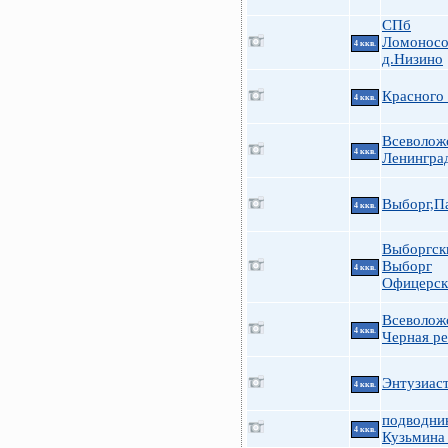
СПб
Ломоносо
4 ккв.
д.Низино
Красного
4 ккв.
Всеволож
4 ккв.
Ленингра
Выборг,П
4 ккв.
Выборгск
Выборг
4 ккв.
Офицерск
Всеволож
4 ккв.
Черная ре
Энтузиаст
4 ккв.
подводни
4 ккв.
Кузьмина