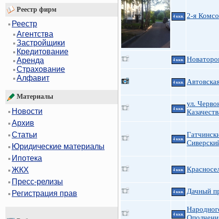
Реестр фирм
2-я Комс
4 ккв.
Реестр
Агентства
Застройщики
Кредитование
Новаторов
Аренда
4 ккв.
Страхование
Алфавит
Автовская
4 ккв.
Материалы
ул. Черво
4 ккв.
Новости
Казачеств
Архив
Гатчинск
Статьи
4 ккв.
Сиверски
Юридические материалы
Ипотека
Красносел
ЖКХ
4 ккв.
Пресс-релизы
Дачный пр
Регистрация прав
4 ккв.
Народног
4 ккв.
Ополчения