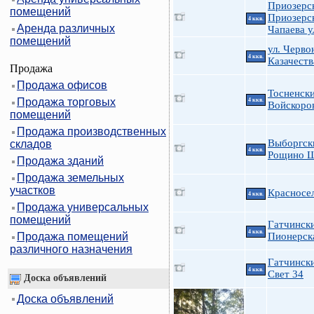
Приозерс
помещений
Приозерск
4 ккв.
Аренда различных
Чапаева у
помещений
ул. Черво
4 ккв.
Казачеств
Продажа
Продажа офисов
Тосненски
Продажа торговых
4 ккв.
Войскоро
помещений
Продажа производственных
Выборгск
складов
4 ккв.
Рощино Ш
Продажа зданий
Продажа земельных
участков
Красносел
4 ккв.
Продажа универсальных
помещений
Гатчинск
4 ккв.
Продажа помещений
Пионерск
различного назначения
Гатчинск
4 ккв.
Свет 34
Доска объявлений
Доска объявлений