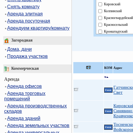
Кировский
Снять комнату
Колпинский
Аренда элитная
Красногвардейски
Аренда посуточная
Красносельский
Арендуем квартиру/комнату
Кронштадтский
Курортный
Загородная
Московский
Дома, дачи
Невский
Продажа участков
Область
Павловский
КOМ
Адрес
Коммерческая
Петроградский
Аренда
Петродворцовый
Аренда офисов
Приморский
Гатчинск
4 ккв.
Свет
Аренда торговых
Пушкинский
помещений
Фрунзенский
Аренда производственных
Кировски
Центральный
Синявино 
складов
4 ккв.
Кравченко
Аренда зданий
Тосненски
Аренда земельных участков
4 ккв.
Войскоров
Аренда универсальных