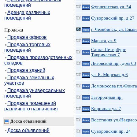
помещений
Фурштатская ул. 54
4 ккв.
Аренда различных
помещений
Суворовский пр. д.27
4 ккв.
г. Челябинск, ул. Ельки
Продажа
4 ккв.
Продажа офисов
Марата ул. 9
4 ккв.
Продажа торговых
Санкт-Петербург
помещений
4 ккв.
Таврическая 7
Продажа производственных
складов
Лиговский пр., дом 63
4 ккв.
Продажа зданий
ул. Б. Морская д.6
4 ккв.
Продажа земельных
участков
Ломоносова пл./Фонта
4 ккв.
Продажа универсальных
помещений
Загородный пр.
4 ккв.
Продажа помещений
различного назначения
Кирочная ул. 7
4 ккв.
Восстания ул./Некрасо
Доска объявлений
4 ккв.
Доска объявлений
Суворовский пр. 24
4 ккв.