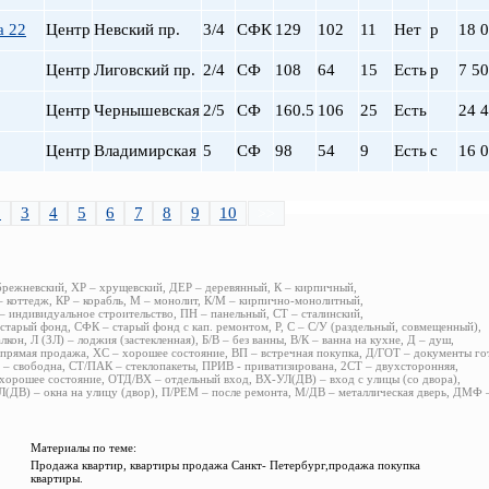
а 22
Центр
Невский пр.
3/4
СФК
129
102
11
Нет
р
18 
Центр
Лиговский пр.
2/4
СФ
108
64
15
Есть
р
7 5
Центр
Чернышевская
2/5
СФ
160.5
106
25
Есть
24 
Центр
Владимирская
5
СФ
98
54
9
Есть
с
16 
2
3
4
5
6
7
8
9
10
>>
брежневский, ХР – хрущевский, ДЕР – деревянный, К – кирпичный,
 коттедж, КР – корабль, М – монолит, К/М – кирпично-монолитный,
 индивидуальное строительство, ПН – панельный, СТ – сталинский,
старый фонд, СФК – старый фонд с кап. ремонтом, Р, С – С/У (раздельный, совмещенный),
алкон, Л (ЗЛ) – лоджия (застекленная), Б/В – без ванны, В/К – ванна на кухне, Д – душ,
прямая продажа, ХС – хорошее состояние, ВП – встречная покупка, Д/ГОТ – документы го
– свободна, СТ/ПАК – стеклопакеты, ПРИВ - приватизирована, 2СТ – двухсторонняя,
хорошее состояние, ОТД/ВХ – отдельный вход, ВХ-УЛ(ДВ) – вход с улицы (со двора),
(ДВ) – окна на улицу (двор), П/РЕМ – после ремонта, М/ДВ – металлическая дверь, ДМФ
Материалы по теме:
Продажа квартир, квартиры продажа Санкт- Петербург,продажа покупка
квартиры.