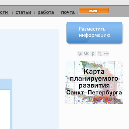
ости
статьи
работа
почта
|
|
|
|
й