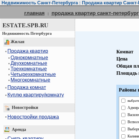
Недвижимость Санкт-Петербурга : Продажа квартир Санкт-
главная
продажа квартир санкт-петербург
|
ESTATE.SPB.RU
Недвижимость Петербурга
Жилая
Продажа квартир
Комнат
Однокомнатные
Цена
Двухкомнатные
Общая пл
Трехкомнатные
Площадь 
Четырехкомнатные
Многокомнатные
Продажа комнат
Районы г
Куплю квартиру/комнату
выбрать
Новостройки
Адмира
Василе
Новостройки продажа
Всевол
Выборг
Аренда
Калини
Снять квартиру