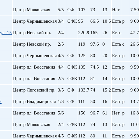
Центр
Маяковская
5/5
СФ
107
73
13
Нет
7 5
Центр
Чернышевская
3/4
СФК
95
66.5
10.5
Есть
р
9 6
ул. 15
Центр
Невский пр.
2/4
220.9
165
26
Есть
47 
Центр
Невский пр.
2/5
119
97.6
0
Есть
с
26 
Центр
Чернышевская
4/5
СФ
125
80
20
Есть
р
10 
Центр
пл. Восстания
4/4
СФК
105
74.5
12
Есть
р
9 5
Центр
пл. Восстания
2/5
СФК
112
81
14
Есть
р
10 
Центр
Лиговский пр.
3/5
СФ
133.7
74
15.2
Есть
р
9 0
5
Центр
Владимирская
1/3
СФ
111
50
16
Есть
р
13 
Центр
пл. Восстания
5/6
156
96.7
61
Нет
р
16 
Центр
Маяковская
2/4
СФК
112
74
13
Есть
р
11 
Центр
Чернышевская
4/5
СФК
112
80
11
Есть
р
9 9