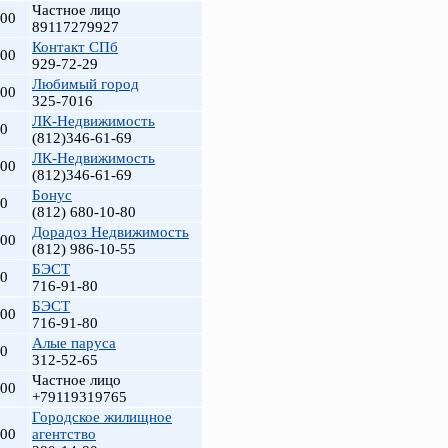
Частное лицо
000
89117279927
Контакт СПб
900
929-72-29
Любимый город
900
325-7016
ЛК-Недвижимость
00
(812)346-61-69
ЛК-Недвижимость
000
(812)346-61-69
Бонус
00
(812) 680-10-80
т
Дорадоз Недвижимость
900
(812) 986-10-55
БЭСТ
00
716-91-80
БЭСТ
900
716-91-80
Алые паруса
00
312-52-65
Частное лицо
000
+79119319765
Городское жилищное
000
агентство