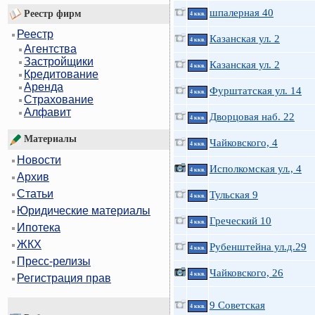
шпалерная 40
Реестр фирм
4 ккв.
Реестр
Казанская ул. 2
4 ккв.
Агентства
Застройщики
Казанская ул. 2
4 ккв.
Кредитование
Аренда
Фурштатская ул. 14
4 ккв.
Страхование
Алфавит
Дворцовая наб. 22
4 ккв.
Материалы
Чайковского, 4
4 ккв.
Новости
Исполкомская ул., 4
4 ккв.
Архив
Статьи
Тульская 9
4 ккв.
Юридические материалы
Греческий 10
4 ккв.
Ипотека
ЖКХ
Рубенштейна ул.д.29
4 ккв.
Пресс-релизы
Чайковского, 26
4 ккв.
Регистрация прав
9 Советская
4 ккв.