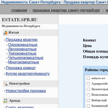
Недвижимость Санкт-Петербурга : Продажа квартир Санкт-
главная
продажа квартир санкт-петербург
н
|
|
ESTATE.SPB.RU
Недвижимость Петербурга
Жилая
Продажа квартир
Комнат
Однокомнатные
Цена
Двухкомнатные
Общая площа
Трехкомнатные
Площадь кух
Четырехкомнатные
Многокомнатные
Продажа комнат
Районы горо
Куплю квартиру/комнату
выбрать все
Новостройки
Адмиралтейс
Василеостро
Новостройки продажа
Всеволожски
Выборгский
Аренда
Калининский
Снять квартиру