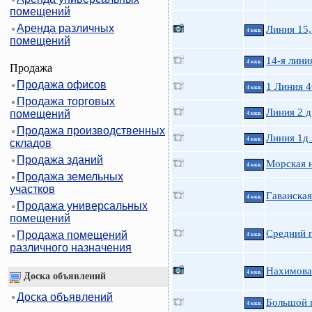
помещений
Аренда различных
Линия 15,
4 ккв.
помещений
14-я линия
4 ккв.
Продажа
Продажа офисов
1 Линия 4
4 ккв.
Продажа торговых
Линия 2 д
помещений
4 ккв.
Продажа производственных
Линия 1д
4 ккв.
складов
Продажа зданий
Морская н
4 ккв.
Продажа земельных
участков
Гаванская
4 ккв.
Продажа универсальных
помещений
Средний п
Продажа помещений
4 ккв.
различного назначения
Нахимова 
4 ккв.
Доска объявлений
Доска объявлений
Большой п
4 ккв.