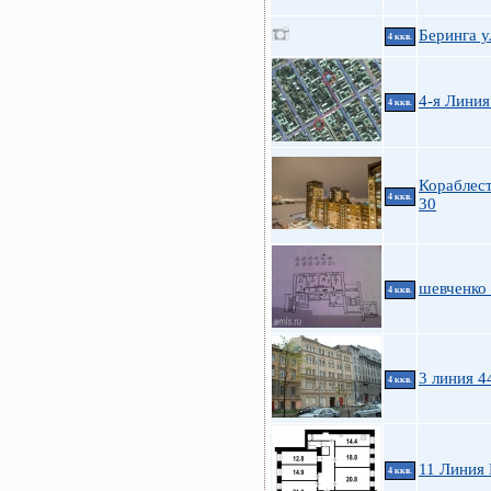
Беринга у
4 ккв.
4-я Линия
4 ккв.
Кораблес
4 ккв.
30
шевченко
4 ккв.
3 линия 4
4 ккв.
11 Линия 
4 ккв.