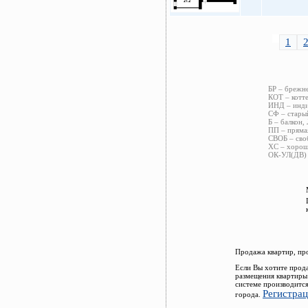
1
БР – брежне
КОТ – котте
ИНД – индив
СФ – старый
Б – балкон,
ПП – пряма
СВОБ – сво
ХС – хороше
ОК-УЛ(ДВ) 
Продажа квартир, пр
Если Вы хотите прод
размещения квартиры
системе производитс
Регистра
города.