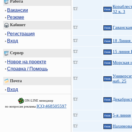
Работа
Кораблес
Вакансии
4 ккв.
32 к. 3
Резюме
Кабинет
Гаванская
4 ккв.
Регистрация
Вход
18 Линия
4 ккв.
15 линия 
Сервер
4 ккв.
Новое на проекте
Морская н
4 ккв.
Справка / Помощь
Универси
4 ккв.
Почта
наб. 25
Вход
Декабрист
4 ккв.
ON-LINE менеджер
ICQ:468505597
по вопросам рекламы
5-я линия
4 ккв.
Нахимова 
4 ккв.