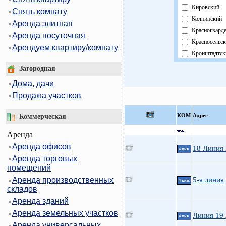
Кировский
Снять комнату
Колпинский
Аренда элитная
Красногвард
Аренда посуточная
Красносельс
Арендуем квартиру/комнату
Кронштадтск
Курортный
Загородная
Московский
Дома, дачи
Невский
Продажа участков
Область
Павловский
КOМ
Адрес
Коммерческая
Петроградск
Аренда
Петродворц
Аренда офисов
Приморский
18 Линия
4 ккв.
Аренда торговых
Пушкинский
помещений
Фрунзенский
Аренда производственных
5-я линия 
Центральный
4 ккв.
складов
Аренда зданий
Аренда земельных участков
Линия 19 
4 ккв.
Аренда универсальных