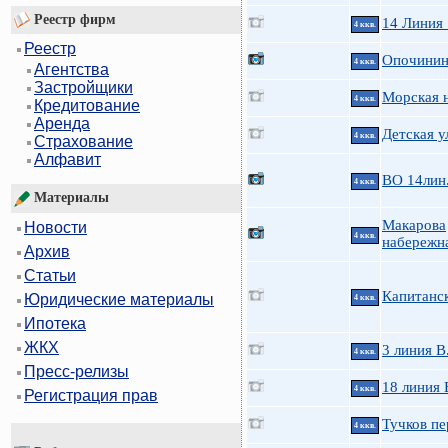
Реестр фирм
14 Линия
4 ккв.
Реестр
Опочинина
4 ккв.
Агентства
Застройщики
Морская н
4 ккв.
Кредитование
Аренда
Детская у
4 ккв.
Страхование
Алфавит
ВО 14лин.
4 ккв.
Материалы
Макарова
Новости
4 ккв.
набережна
Архив
Статьи
Капитанск
Юридические материалы
4 ккв.
Ипотека
ЖКХ
3 линия В
4 ккв.
Пресс-релизы
18 линия 
4 ккв.
Регистрация прав
Тучков пе
4 ккв.