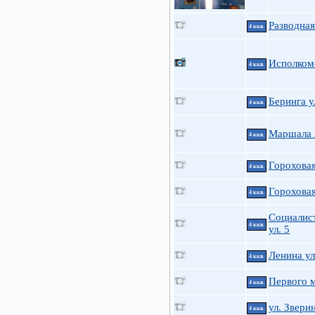
Разводная
4 ккв.
Исполкомс
4 ккв.
Беринга у
4 ккв.
Маршала 
4 ккв.
Гороховая
4 ккв.
Гороховая
4 ккв.
Социалис
4 ккв.
ул. 5
Ленина ул
4 ккв.
Первого м
4 ккв.
ул. Звери
4 ккв.