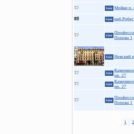
Мойки р. 
4 ккв.
наб.Робес
4 ккв.
Профессо
4 ккв.
Попова 1
Невский п
4 ккв.
Каменноо
4 ккв.
пр. 27
Каменноо
4 ккв.
пр. 27
Профессо
4 ккв.
Попова 1
1