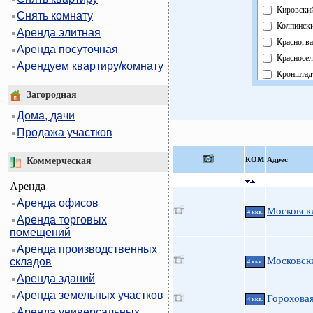
Кировски
Снять комнату
Колпинск
Аренда элитная
Красногва
Аренда посуточная
Красносел
Арендуем квартиру/комнату
Кронштад
Курортны
Загородная
Московск
Дома, дачи
Невский
Продажа участков
Область
Павловск
КOМ
Адрес
Коммерческая
Петрогра
Аренда
Петродво
Аренда офисов
Приморск
Московски
4 ккв.
Аренда торговых
Пушкинск
помещений
Фрунзенс
Аренда производственных
Централь
Московски
складов
4 ккв.
Аренда зданий
Аренда земельных участков
Гороховая
4 ккв.
Аренда универсальных