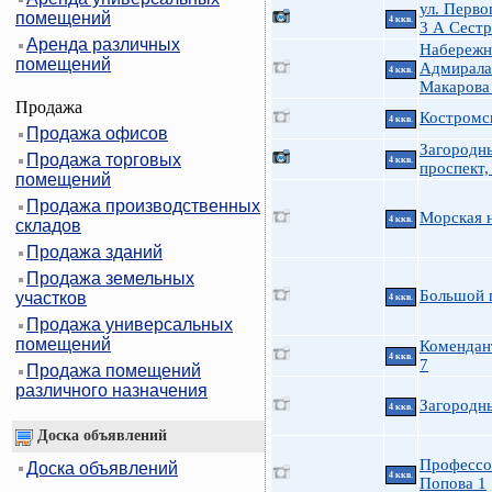
ул. Перво
помещений
4 ккв.
3 А Сест
Аренда различных
Набережн
помещений
Адмирала
4 ккв.
Макарова
Продажа
Костромс
4 ккв.
Продажа офисов
Загородн
Продажа торговых
4 ккв.
проспект,
помещений
Продажа производственных
Морская н
4 ккв.
складов
Продажа зданий
Продажа земельных
Большой 
участков
4 ккв.
Продажа универсальных
помещений
Комендан
4 ккв.
7
Продажа помещений
различного назначения
Загородн
4 ккв.
Доска объявлений
Профессо
Доска объявлений
4 ккв.
Попова 1