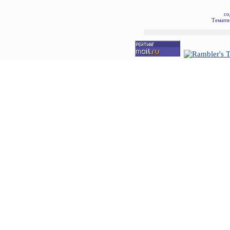
со
Темати