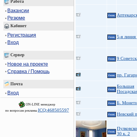
Работа
Вакансии
Аптекарск
4 ккв.
Резюме
Кабинет
Регистрация
5-я линия 
4 ккв.
Вход
Сервер
9 Советск
4 ккв.
Новое на проекте
Справка / Помощь
пр. Гагар
4 ккв.
Почта
Большая
4 ккв.
Посадская
Вход
Б. Монетн
4 ккв.
ON-LINE менеджер
ICQ:468505597
по вопросам рекламы
Невский п
4 ккв.
Пулковско
4 ккв.
30 к. 2