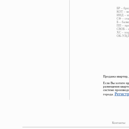
БР – бре
КОТ – ко
ИНД – ин
СФ – ста
Б – балк
ПП – пря
СВОБ – с
ХС – хор
ОК-УЛ(ДВ
Продажа квартир,
Если Вы хотите пр
размещения кварт
системе производи
Регист
города.
Контакты: