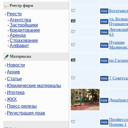
Реестр фирм
Богатырск
4 ккв.
Реестр
ул. Больш
Агентства
4 ккв.
Пушкарск
Застройщики
Лиговский
Кредитование
4 ккв.
63
Аренда
Страхование
Пушкин
Алфавит
4 ккв.
Малиновск
Материалы
пр.Гагари
4 ккв.
Новости
Архив
7 Советск
Статьи
4 ккв.
Юридические материалы
Ипотека
ЖКХ
Декабрист
4 ккв.
Пресс-релизы
Регистрация прав
Профессо
4 ккв.
Попова 1