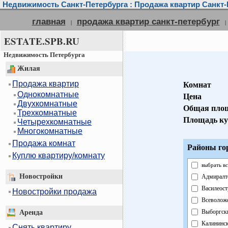
Недвижимость Санкт-Петербурга : Продажа квартир Санкт-
главная
продажа квартир санкт-петербург
|
|
ESTATE.SPB.RU
Недвижимость Петербурга
Жилая
Продажа квартир
Комнат
Однокомнатные
Цена
Двухкомнатные
Общая пло
Трехкомнатные
Площадь ку
Четырехкомнатные
Многокомнатные
Продажа комнат
Районы го
Куплю квартиру/комнату
выбрать вс
Новостройки
Адмиралт
Василеост
Новостройки продажа
Всеволож
Выборгск
Аренда
Калининс
Снять квартиру