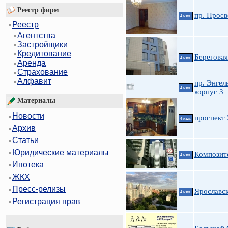
Реестр фирм
пр. Просв
4 ккв.
Реестр
Агентства
Застройщики
Кредитование
Береговая
4 ккв.
Аренда
Страхование
Алфавит
пр. Энгел
4 ккв.
корпус 3
Материалы
Новости
проспект 
4 ккв.
Архив
Статьи
Юридические материалы
Композит
4 ккв.
Ипотека
ЖКХ
Пресс-релизы
Ярославск
4 ккв.
Регистрация прав