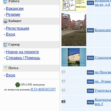
Большой 
Работа
4 ккв.
пр-кт, д.4
Вакансии
Резюме
Кабинет
Регистрация
Композито
4 ккв.
Вход
Сервер
Новое на проекте
Староорл
Справка / Помощь
4 ккв.
Почта
пр Просве
4 ккв.
Вход
пр. Лунач
4 ккв.
ON-LINE менеджер
ICQ:468505597
по вопросам рекламы
Учительск
4 ккв.
Кондратье
4 ккв.
кор.3