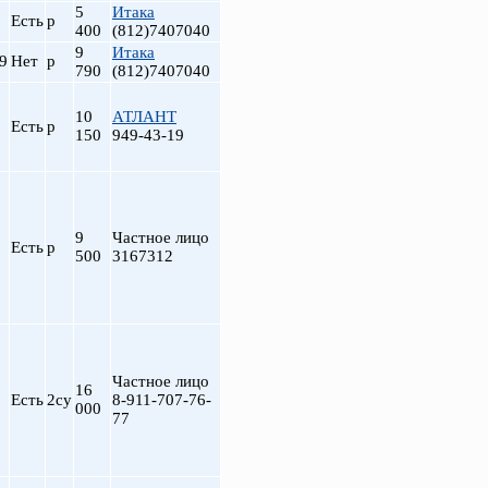
5
Итака
Есть
р
400
(812)7407040
9
Итака
9
Нет
р
790
(812)7407040
10
АТЛАНТ
Есть
р
150
949-43-19
9
Частное лицо
Есть
р
500
3167312
Частное лицо
16
Есть
2су
8-911-707-76-
000
77