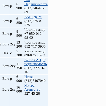
ЛК-
6
Недвижимость
Есть
р
900
(812)346-61-
69
ВАШ ДОМ
6
Есть
р
(812)575-8-
850
575
Частное лицо
8
Есть
р
+7 950-012-
900
98-02
13
Частное лицо
2
Есть
2су
200
812-717-3935
5
Частное лицо
Нет
с
200
89602653767
АЛЕКСАНДР
11
недвижимость
Есть
2су
350
(812) 327-16-
16
6
Итака
Есть
р
900
(812)7407040
Митра
16
Есть
2су
Агентство
000
327-45-28