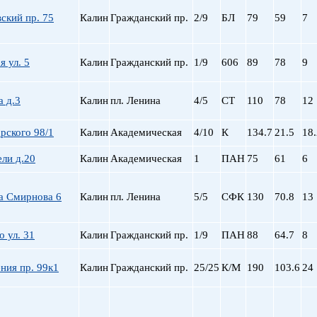
ский пр. 75
Калин
Гражданский пр.
2/9
БЛ
79
59
7
 ул. 5
Калин
Гражданский пр.
1/9
606
89
78
9
а д.3
Калин
пл. Ленина
4/5
СТ
110
78
12
рского 98/1
Калин
Академическая
4/10
К
134.7
21.5
18.
ели д.20
Калин
Академическая
1
ПАН
75
61
6
а Смирнова 6
Калин
пл. Ленина
5/5
СФК
130
70.8
13
 ул. 31
Калин
Гражданский пр.
1/9
ПАН
88
64.7
8
ния пр. 99к1
Калин
Гражданский пр.
25/25
К/М
190
103.6
24