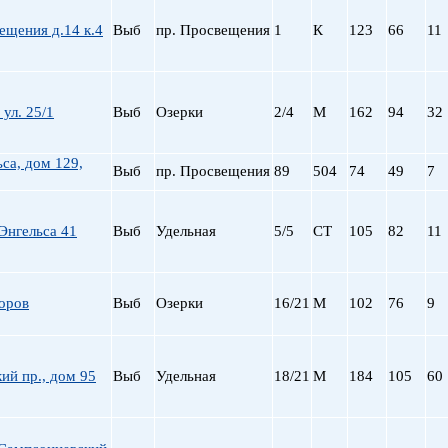
пр. Просвещения
ещения д.14 к.4
Выб
пр. Просвещения
1
К
123
66
11
Приморская
Пролетарская
Пушкинская
Рыбацкое
 ул. 25/1
Выб
Озерки
2/4
М
162
94
32
Садовая
Сенная пл.
ьса, дом 129,
Выб
пр. Просвещения
89
504
74
49
7
Спортивная
Старая Деревня
Технологический ин-
Энгельса 41
Выб
Удельная
5/5
СТ
105
82
11
Удельная
ул. Дыбенко
Фрунзенская
оров
Выб
Озерки
16/21
М
102
76
9
Черная речка
Чернышевская
Чкаловская
ий пр., дом 95
Выб
Удельная
18/21
М
184
105
60
Электросила