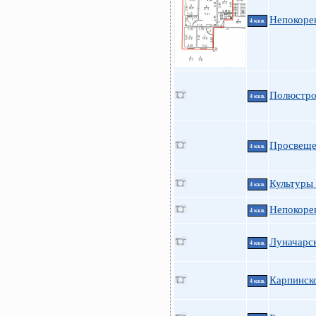
Непокоре
4 ккв.
Полюстро
4 ккв.
Просвещен
4 ккв.
Культуры 
4 ккв.
Непокорен
4 ккв.
Луначарск
4 ккв.
Карпинско
4 ккв.