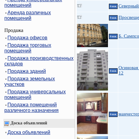
помещений
Северный 
4 ккв.
Аренда различных
Просвещен
помещений
4 ккв.
Продажа
Б. Сампсо
Продажа офисов
4 ккв.
Продажа торговых
помещений
Продажа производственных
складов
Осиновая 
Продажа зданий
4 ккв.
12
Продажа земельных
участков
Продажа универсальных
помещений
Продажа помещений
различного назначения
манчестер
4 ккв.
Доска объявлений
Доска объявлений