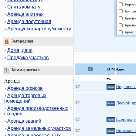
Кировс
Снять комнату
Колпин
Аренда элитная
Красно
Аренда посуточная
Красно
Арендуем квартиру/комнату
Кроншт
Курорт
Загородная
Москов
Дома, дачи
Невски
Продажа участков
Област
Павлов
КOМ
Адрес
Коммерческая
Петрог
Аренда
Петрод
Веденеева
Аренда офисов
4 ккв.
Примо
Аренда торговых
Пушки
помещений
Фрунзе
Лесной пр
4 ккв.
Аренда производственных
Центра
складов
Есенина ул
Аренда зданий
4 ккв.
Аренда земельных участков
Ярославск
4 ккв.
Аренда универсальных