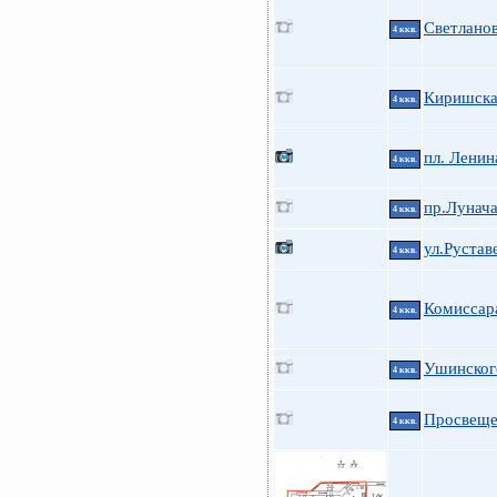
Светланов
4 ккв.
Киришская
4 ккв.
пл. Ленин
4 ккв.
пр.Лунача
4 ккв.
ул.Рустав
4 ккв.
Комиссар
4 ккв.
Ушинского
4 ккв.
Просвеще
4 ккв.