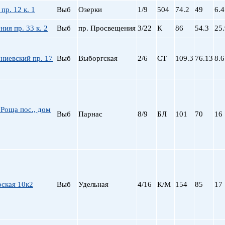
Сталинский
Маяковская
пр. 12 к. 1
Выб
Озерки
1/9
504
74.2
49
6.4
Старый фонд (СФ)
Московская
Хрущевка
Московские ворота
ия пр. 33 к. 2
Выб
пр. Просвещения
3/22
К
86
54.3
25.
Нарвская
Невский пр.
ниевский пр. 17
Выб
Выборгская
2/6
СТ
109.3
76.13
8.6
Новочеркасская
Обводный Канал
Обухово
Озерки
Парк Победы
Роща пос., дом
Выб
Парнас
8/9
БЛ
101
70
16
Парнас
Петроградская
Пионерская
пл. Ал. Невского
пл. Восстания
пл. Ленина
ская 10к2
Выб
Удельная
4/16
К/М
154
85
17
пл. Мужества
Политехническая
пр. Большевиков
пр. Ветеранов