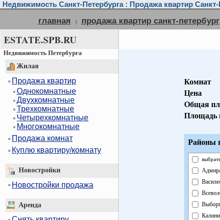
Недвижимость Санкт-Петербурга : Продажа квартир Санкт-
главная
продажа квартир санкт-петербург
|
ESTATE.SPB.RU
Недвижимость Петербурга
Жилая
Продажа квартир
Комнат
Однокомнатные
Цена
Двухкомнатные
Общая пл
Трехкомнатные
Площадь 
Четырехкомнатные
Многокомнатные
Продажа комнат
Районы г
Куплю квартиру/комнату
выбрать
Новостройки
Адмира
Василе
Новостройки продажа
Всевол
Выборг
Аренда
Калини
Снять квартиру