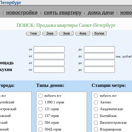
Петербург
новостройки
снять квартиру
дома дачи
нов
|
|
|
|
ПОИСК: Продажа квартиры Санкт-Петербург
от
до
от
до
тыс. рубле
ощадь
от
до
кухни
от
до
орода:
Типы домов:
Станции метро:
 все
выбрать все
выбрать все
лтейский
1.090.1 серия
Автово
островский
121 серия
Академическая
ожский
137 серия
Балтийская
ский
504 серия
Василеостровская
нский
504Д серия
Владимирская