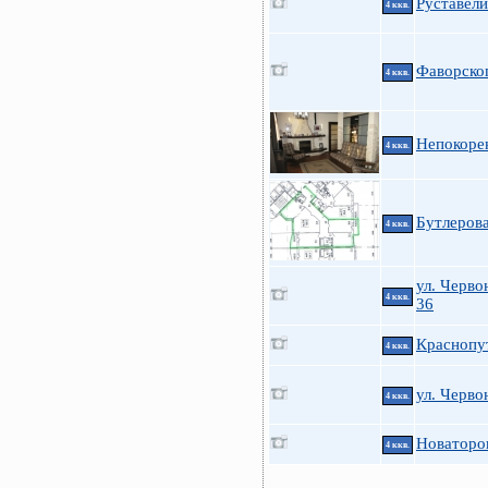
Руставели
4 ккв.
Фаворског
4 ккв.
Непокоре
4 ккв.
Бутлеров
4 ккв.
ул. Черво
4 ккв.
36
Краснопу
4 ккв.
ул. Черво
4 ккв.
Новаторов
4 ккв.