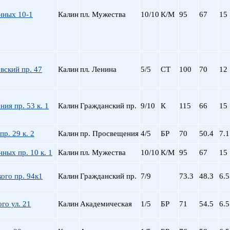
нных 10-1
Калин
пл. Мужества
10/10
К/М
95
67
15
вский пр. 47
Калин
пл. Ленина
5/5
СТ
100
70
12
ия пр. 53 к. 1
Калин
Гражданский пр.
9/10
К
115
66
15
пр. 29 к. 2
Калин
пр. Просвещения
4/5
БР
70
50.4
7.1
ных пр. 10 к. 1
Калин
пл. Мужества
10/10
К/М
95
67
15
ого пр. 94к1
Калин
Гражданский пр.
7/9
73.3
48.3
6.5
го ул. 21
Калин
Академическая
1/5
БР
71
54.5
6.5