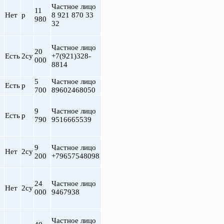
Частное лицо
11
Нет
р
8 921 870 33
980
32
Частное лицо
20
Есть
2су
+7(921)328-
000
8814
5
Частное лицо
Есть
р
700
89602468050
9
Частное лицо
т
Есть
р
790
9516665539
9
Частное лицо
Нет
2су
200
+79657548098
24
Частное лицо
Нет
2су
000
9467938
Частное лицо