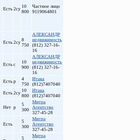
10
Частное лицо
Есть
2су
800
9119064801
АЛЕКСАНДР
8
недвижимость
Есть
2су
750
(812) 327-16-
16
АЛЕКСАНДР
10
недвижимость
Есть
с
900
(812) 327-16-
16
4
Итака
Есть
р
750
(812)7407040
10
Итака
Есть
2су
800
(812)7407040
Митра
5
Нет
р
Агентство
300
327-45-28
Митра
5
Есть
Агентство
300
327-45-28
Митра
5