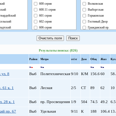
кий
600 серия
Волковская
ский
600.11 серия
Выборгская
гвардейский
601 серия
Горьковская
сельский
602 серия
Гостиный Двор
адтский
606 серия
Гражданский пр.
ный
Блочный
Девяткино
ский
Брежневка
Достоевская
й
Деревянный
Елизаровская
Результаты поиска: (826)
ь
Индивидуальный
Звездная
ский
Кирпично-Монолитный
Звенигородская
Район
Метро
эт/эт
Дом
Общ
Жил
Кух
радский
Кирпичный
Кировский завод
ворцовый
Корабль
Комендантский пр.
 ул. 8
Выб
Политехническая
9/10
К/М
156.6
60
58.
рский
Коттедж
Крестовский о-в
нский
Монолит
Купчино
нский
Немецкий
Ладожская
. 61 к. 1
Выб
Лесная
2/5
СТ
89
62
10
льный
Новый Блочный
Ленинский пр.
Панельный
Лесная
. 28 к. 1
Выб
пр. Просвещения
1/9
504
74.5
49.2
6.5
Реконструкция
Лиговский пр.
Ст.Фонд Кап.Рем.
Ломоносовская
ий пр. 67
Выб
Удельная
9/11
К
188
106.4
13.