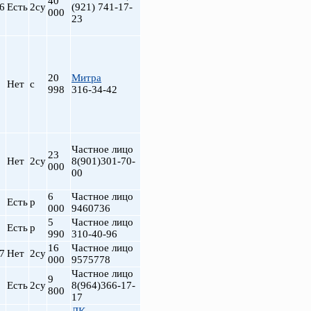
40
6
Есть
2су
(921) 741-17-
000
23
20
Митра
Нет
с
998
316-34-42
Частное лицо
23
Нет
2су
8(901)301-70-
000
00
6
Частное лицо
Есть
р
000
9460736
5
Частное лицо
Есть
р
990
310-40-96
16
Частное лицо
7
Нет
2су
000
9575778
Частное лицо
9
Есть
2су
8(964)366-17-
800
17