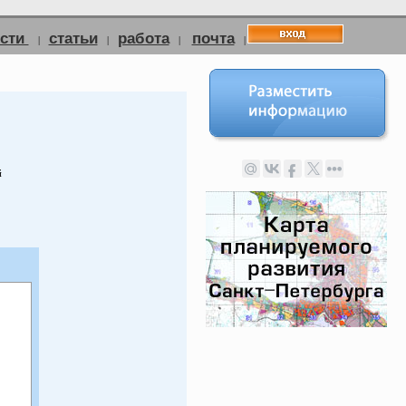
ости
статьи
работа
почта
|
|
|
|
й