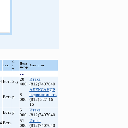
С
Цена
.
Тел.
/
Агентство
тыс.р.
у
28
Итака
4
Есть
2су
400
(812)7407040
АЛЕКСАНДР
8
недвижимость
Есть
р
000
(812) 327-16-
16
5
Итака
Есть
р
900
(812)7407040
51
Итака
4
Есть
000
(812)7407040