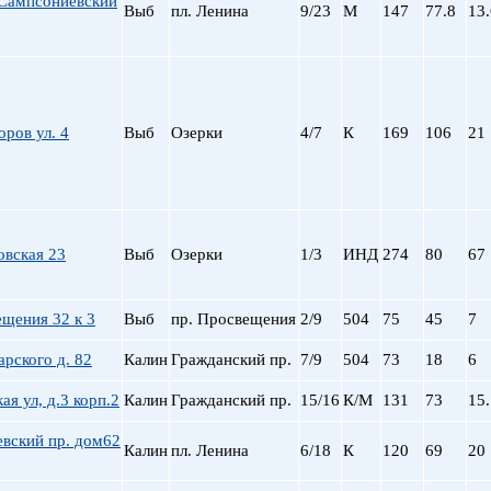
Сампсониевский
Выб
пл. Ленина
9/23
М
147
77.8
13.
ров ул. 4
Выб
Озерки
4/7
К
169
106
21
овская 23
Выб
Озерки
1/3
ИНД
274
80
67
щения 32 к 3
Выб
пр. Просвещения
2/9
504
75
45
7
арского д. 82
Калин
Гражданский пр.
7/9
504
73
18
6
ая ул, д.3 корп.2
Калин
Гражданский пр.
15/16
К/М
131
73
15.
вский пр. дом62
Калин
пл. Ленина
6/18
К
120
69
20