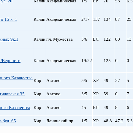
 ул. 20
Калин
Академическая
1/5
БР
76
58
6.5
о 15 к. 1
Калин
Академическая
2/17
137
134
87
25
нных 9к.1
Калин
пл. Мужества
5/6
БЛ
122
80
13
а/Верности
Калин
Академическая
19/22
125
0
0
нного Казачества
Кир
Автово
5/5
ХР
49
37
5
тиловская 35
Кир
Автово
3/5
ХР
59
0
7
ного Казачества
Кир
Автово
45
БЛ
49
8
6
 бул. 65
Кир
Ленинский пр.
1/5
ХР
48.8
47.2
5.3