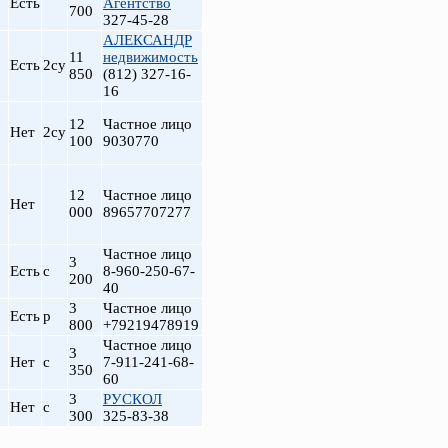
Есть
Агентство
700
327-45-28
АЛЕКСАНДР
11
недвижимость
Есть
2су
850
(812) 327-16-
16
12
Частное лицо
Нет
2су
100
9030770
12
Частное лицо
Нет
000
89657707277
Частное лицо
3
Есть
с
8-960-250-67-
200
40
3
Частное лицо
Есть
р
800
+79219478919
Частное лицо
3
Нет
с
7-911-241-68-
350
60
3
РУСКОЛ
Нет
с
300
325-83-38